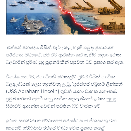
එක්සත් ජනපදය විසින් එල්ල කළ හැකි හමුදා ප්‍රහාරයක
තර්ජනය මධ්‍යයේ, තම රට ආරක්ෂා කර ගැනීම සඳහා ඉරාන
බලධාරීන් පූර්ණ යුද සූදානමකින් පසුවන බව ප්‍රකාශ කර ඇත.
විශේෂයෙන්ම, ජනාධිපති ඩොනල්ඩ් ට්‍රම්ප් විසින් නාවික
බලඇණියක් ලෙස හඳුන්වනු ලැබූ, 'යූඑස්එස් ඒබ්‍රහම් ලින්කන්'
(USS Abraham Lincoln) ගුවන් යානා වාහක නෞකාව
ප්‍රමුඛ කරගත් ඇමරිකානු නාවික බලඇණියක් ඉරාන මුහුදු
සීමාවට ආසන්න වෙමින් පවතින බව වාර්තා වේ.
ඉරාන සාකච්ඡා කණ්ඩායමේ ජ්‍යෙෂ්ඨ සාමාජිකයෙකු වන
කාසෙම් ගරිබාබාඩි රජයේ මාධ්‍ය වෙත ප්‍රකාශ කළේ,