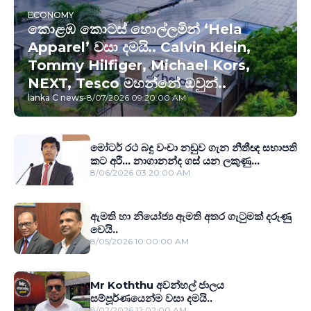
ECONOMY
කොළඹ කොටස් හොල්ලමින් ‘Hela
Apparel’ වසා දමයි.. Calvin Klein,
Tommy Hilfiger, Michael Kors,
NEXT, Tesco මහන්නේ ඔවුන්..
lanka C news
-
8/07/2026 09:20:00 AM
මෝටර් රථ බදු වංචා නඩුව ගැන නීතීඥ සභාපති
කට අරී... නාගානන්ද ගස් යන ලකුණු...
8/06/2026 03:20:00 AM
ඇමති හා නියෝජ්‍ය ඇමති අතර ගැටුමක් දරුණු
වෙයි..
8/05/2026 10:00:00 AM
Mr Koththu අවන්හල් ජාලය
සම්පූර්ණයෙන්ම වසා දමයි..
8/02/2026 12:02:00 AM