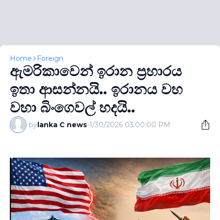
Home
Foreign
ඇමරිකාවෙන් ඉරාන ප‍්‍රහාරය
ඉතා ආසන්නයි.. ඉරානය වහ
වහා බිංගෙවල් හදයි..
by
lanka C news
-
1/30/2026 03:00:00 PM