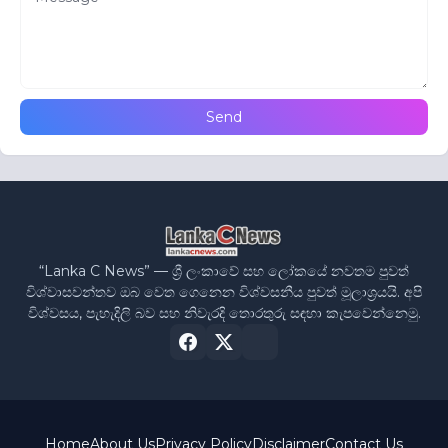
“Lanka C News” — ශ්‍රී ලංකාවේ සහ ලෝකයේ නවතම පුවත්
විශ්වාසවන්තව ඔබ වෙත ගෙනෙන විශ්වසනීය පුවත් මූලාශ්‍රයයි. අපි
විශ්වසය, පැහැදිලි බව සහ නිවැරදි තොරතුරු සඳහා කැපවෙන්නෙමු.
Home
About Us
Privacy Policy
Disclaimer
Contact Us