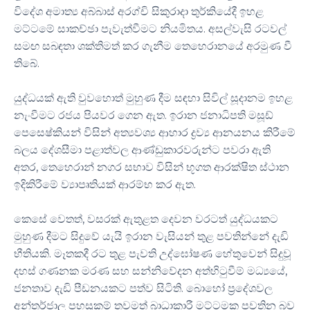
විදේශ අමාත්‍ය අබ්බාස් අරග්චි සිකුරාදා තුර්කියේදී ඉහළ
මට්ටමේ සාකච්ඡා පැවැත්වීමට නියමිතය. අසල්වැසි රටවල්
සමඟ සබඳතා ශක්තිමත් කර ගැනීම තෙහෙරානයේ අරමුණ වී
තිබේ.
යුද්ධයක් ඇති වුවහොත් මුහුණ දීම සඳහා සිවිල් සූදානම ඉහළ
නැංවීමට රජය පියවර ගෙන ඇත. ඉරාන ජනාධිපති මසූඩ්
පෙසෙෂ්කියන් විසින් අත්‍යවශ්‍ය ආහාර ද්‍රව්‍ය ආනයනය කිරීමේ
බලය දේශසීමා පළාත්වල ආණ්ඩුකාරවරුන්ට පවරා ඇති
අතර, තෙහෙරාන් නගර සභාව විසින් භූගත ආරක්ෂිත ස්ථාන
ඉදිකිරීමේ ව්‍යාපෘතියක් ආරම්භ කර ඇත.
කෙසේ වෙතත්, වසරක් ඇතුළත දෙවන වරටත් යුද්ධයකට
මුහුණ දීමට සිදුවේ යැයි ඉරාන වැසියන් තුළ පවතින්නේ දැඩි
භීතියකි. මෑතකදී රට තුළ පැවති උද්ඝෝෂණ හේතුවෙන් සිදුවූ
දහස් ගණනක මරණ සහ සන්නිවේදන අත්හිටුවීම් මධ්‍යයේ,
ජනතාව දැඩි පීඩනයකට පත්ව සිටිති. බොහෝ ප්‍රදේශවල
අන්තර්ජාල පහසුකම් තවමත් බාධාකාරී මට්ටමක පවතින බව