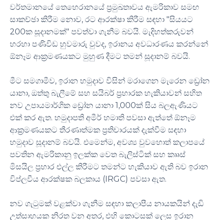
වර්තමානයේ තෙහෙරානයේ ප්‍රමුඛතාවය ඇමරිකාව සමඟ
සාකච්ඡා කිරීම නොව, රට ආරක්ෂා කිරීම සඳහා "සියයට
200ක සූදානමක්" පවත්වා ගැනීම බවයි. මැදිහත්කරුවන්
හරහා පණිවිඩ හුවමාරු වුවද, ඉරානය අවධාරණය කරන්නේ
ඕනෑම ආක්‍රමණයකට මුහුණ දීමට තමන් සූදානම් බවයි.
මීට සමගාමීව, ඉරාන හමුදාව විසින් මරාගෙන මැරෙන ඩ්‍රෝන
යානා, ඔත්තු බැලීමේ සහ සයිබර් ප්‍රහාරක හැකියාවන් සහිත
නව උපායමාර්ගික ඩ්‍රෝන යානා 1,000ක් සිය බලඇණියට
එක් කර ඇත. හමුදාපති අමීර් හමාති පවසා ඇත්තේ ඕනෑම
ආක්‍රමණයකට තීරණාත්මක ප්‍රතිචාරයක් දැක්වීම සඳහා
හමුදාව සූදානම් බවයි. එමෙන්ම, අවශ්‍ය වුවහොත් කලාපයේ
පවතින ඇමරිකානු ඉලක්ක වෙත බැලිස්ටික් සහ කෲස්
මිසයිල ප්‍රහාර එල්ල කිරීමට තමන්ට හැකියාව ඇති බව ඉරාන
විප්ලවීය ආරක්ෂක බලකාය (IRGC) පවසා ඇත.
නව ගැටුමක් වළක්වා ගැනීම සඳහා කලාපීය නායකයින් දැඩි
උත්සාහයක නිරත වන අතර, එහි කොටසක් ලෙස ඉරාන