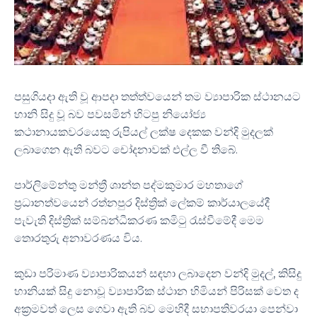
පසුගියදා ඇති වූ ආපදා තත්ත්වයෙන් තම ව්‍යාපාරික ස්ථානයට
හානි සිදු වූ බව පවසමින් හිටපු නියෝජ්‍ය
කථානායකවරයෙකු රුපියල් ලක්ෂ දෙකක වන්දි මුදලක්
ලබාගෙන ඇති බවට චෝදනාවක් එල්ල වී තිබේ.
පාර්ලිමේන්තු මන්ත්‍රී ශාන්ත පද්මකුමාර මහතාගේ
ප්‍රධානත්වයෙන් රත්නපුර දිස්ත්‍රික් ලේකම් කාර්යාලයේදී
පැවැති දිස්ත්‍රික් සම්බන්ධීකරණ කමිටු රැස්වීමේදී මෙම
තොරතුරු අනාවරණය විය.
කුඩා පරිමාණ ව්‍යාපාරිකයන් සඳහා ලබාදෙන වන්දි මුදල්, කිසිදු
හානියක් සිදු නොවූ ව්‍යාපාරික ස්ථාන හිමියන් පිරිසක් වෙත ද
අක්‍රමවත් ලෙස ගෙවා ඇති බව මෙහිදී සභාපතිවරයා පෙන්වා