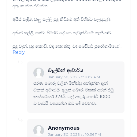
අතු ගාන්න එවන්න.
අයිස් සැදීම, කලු සල්ලි සුදු කිරිමේ අති විශිෂ්ට පලපුරුද්ද.
අතින් සල්ලි ගෙවා පිටරට දේශන පැවැත්වීමේ හැකියාව.
සුදු වෑන්, සුදු කොඩි, වඳ කොත්තු, වඳ බෙසියර් පුරෝගාමියෝ...
Reply
වෑල්ඩින් ආචාර්ය
January 30, 2026 at 10:31 PM
පරණ බොරු වලින් මිනිස්සු අන්දන්න දැන්
ටිකක් අමාරුයි. අලුත් බොරු ටිකක් අරන් එමු.
කන්ටේනර් 323යි, ගල් අඟුරු කෝටි 1000
වංචාවයි වහගන්න ඕව මදි වෙනවා.
Anonymous
January 30, 2026 at 10:36 PM