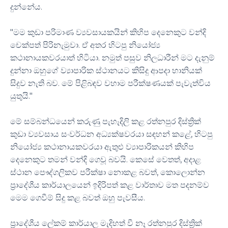
දුන්නේය.
"මම කුඩා පරිමාණ ව්‍යවසායකයින් කිහිප දෙනෙකුට වන්දි
චෙක්පත් පිරිනැමුවා. ඒ අතර හිටපු නියෝජ්‍ය
කථානායකවරයාත් හිටියා. නමුත් පසුව නිලධාරීන් මට දැනුම්
දුන්නා ඔහුගේ ව්‍යාපාරික ස්ථානයට කිසිදු ආපදා හානියක්
සිදුව නැති බව. මේ පිළිබඳව වහාම පරීක්ෂණයක් පැවැත්විය
යුතුයි."
මේ සම්බන්ධයෙන් කරුණු පැහැදිලි කළ රත්නපුර දිස්ත්‍රික්
කුඩා ව්‍යවසාය සංවර්ධන අධ්‍යක්ෂවරයා සඳහන් කළේ, හිටපු
නියෝජ්‍ය කථානායකවරයා ඇතුළු ව්‍යාපාරිකයන් කිහිප
දෙනෙකුට තමන් වන්දි ගෙවූ බවයි. කෙසේ වෙතත්, අදාළ
ස්ථාන පෞද්ගලිකව පරීක්ෂා නොකළ බවත්, කොලොන්න
ප්‍රාදේශීය කාර්යාලයෙන් ඉදිරිපත් කළ වාර්තාව මත පදනම්ව
මෙම ගෙවීම් සිදු කළ බවත් ඔහු පැවසීය.
ප්‍රාදේශීය ලේකම් කාර්යාල මැදිහත් වී නෑ රත්නපුර දිස්ත්‍රික්