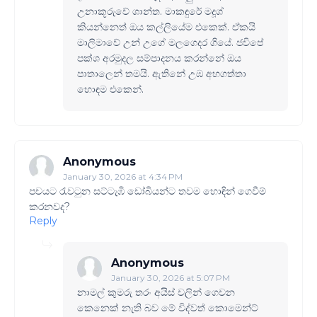
උනාකූරුවේ ශාන්ත. මාකඳුරේ මදූශ්
කියන්නෙත් ඔය කල්ලියේම එකෙක්. ඒකයි
මාලිමාවේ උන් උගේ මලගෙදර ගියේ. ජවිපේ
පක්ශ අරමුදල සම්පාදනය කරන්නේ ඔය
පාතාලෙන් තමයි. ඇතිනේ උඹ අහගත්තා
හොඳම එකෙන්.
Anonymous
January 30, 2026 at 4:34 PM
පචයට රැවටුන සට්ටැඹි ඩෝබියන්ට තවම හොඳින් ගෙවීම්
කරනවද?
Reply
Anonymous
January 30, 2026 at 5:07 PM
නාමල් කුමරු තරං අයිස් වලින් ගෙවන
කෙනෙක් නැති බව මේ විද්වත් කොමෙන්ට්