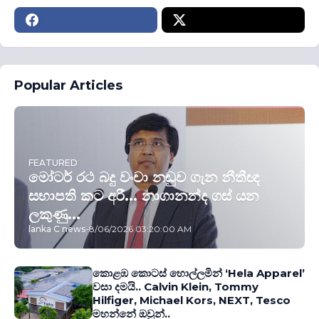
Popular Articles
FEATURED
මෝටර් රථ බදු වංචා නඩුව ගැන නීතීඥ
සභාපති කට අරී... නාගානන්ද ගස් යන
ලකුණු...
lanka C news
-
8/06/2026 03:20:00 AM
කොළඹ කොටස් හොල්ලමින් ‘Hela Apparel’
වසා දමයි.. Calvin Klein, Tommy
Hilfiger, Michael Kors, NEXT, Tesco
මහන්නේ ඔවුන්..