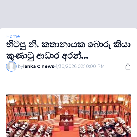
Home
හිටපු නි. කතානායක බොරු කියා
කුණාටු ආධාර අරන්...
by
lanka C news
-
1/30/2026 02:10:00 PM