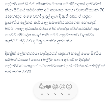
ලේකම් කේ.ඩී.එස්. නිශාන්ත මහතා මෙහිදී අදහස් දක්වමින්
කියා සිටියේ කර්මාන්ත අමාත්‍යාංශය හරහා ව්‍යාපාරිකයන් 76
දෙනෙකුට මෙම වන්දි මුදල් ලබා දී ඇති අතර ඒ සඳහා
ප්‍රාදේශීය ලේකම් කාර්යාල සම්බන්ධ කරගෙන නොමැති
බවයි. අදාළ අධ්‍යක්ෂවරයා නිසි ක්ෂේත්‍ර පරීක්ෂාවකින් පසු
ගෙවීම් නිර්දේශ කළේ නම් මෙම අක්‍රමිකතාව වළක්වා
ගැනීමට තිබූ බව ද ඔහු පෙන්වා දුන්නේය.
දිස්ත්‍රික් ලේකම්වරයා වැඩිදුරටත් සඳහන් කළේ මෙම සිද්ධිය
සම්බන්ධයෙන් සොයා බැලීම සඳහා අතිරේක දිස්ත්‍රික්
ලේකම්වරයෙකුගේ ප්‍රධානත්වයෙන් යුත් පරීක්ෂණ කමිටුවක්
පත් කරන බවයි.
👍
❤️
😂
😢
😡
0
0
0
0
0