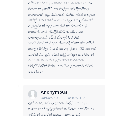
අයිස් කන්ද පැලවත්තට කඩාගෙන වැ‍ටුනා
මතක නැතෙයි? අර මාලිමාවේ ප්‍රින්සිපල්
කෙනෙක් පුත්‍ර රත්නයත් එක්ක අයිස් බෙදුවා.
මන්ත්‍රී කෙනෙක් ගංජා වවලා පොලීසියෙන්
ඇල්ලුවා කියලා පොලිස් කාරයගේ වැඩ
තහනම් කරා, මාලිමාවට කඩේ ගියපු
පාතාලයෙක් අයිස් කිලෝ 800ක්
බෝට්‍ටුවෙන් බාලා තියෙද්දි ඒකෙන්ම අයිස්
ගහලා මැරිලා ගිය නිසා අහු වුනා. ඊට පස්සේ
තාමත් රට පුරා අයිස් කුඩු බෙදන කන්ජිපානි
ඉම්රාන් තාම ඒව ලස්සනට කරගෙන
විරුද්ධවාදීන් මරාගෙන ඔය ලස්සනට ජීවත්
වෙන්නෙ.
Anonymous
January 30, 2026 at 10:52 PM
දැන් ඉතුරු වෙලා ඉන්න මාලිමා පාතාල
නායකයන් අල්ලන්නේ කවදාද? කන්ජිපානි
ඉම්රාන් හෙවත් කැඳයා, කලු සාගර,