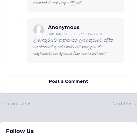
එකෙන් මනාව පැහැදිලි වේ.
Anonymous
January 30, 2026 at 10:40 PM
උණාකූරුවේ ශාන්ත සහ උණාකූරුවේ තුසිත
දෙන්නගේ අයිස් ටිකට මොකද උනේ?
මාලිමාවේ ගෝලයො ටික බෙදා ගත්තද?
Post a Comment
Previous Post
Next Post
Follow Us