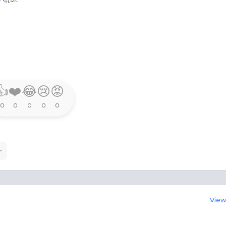
👍
❤️
😂
😢
😡
0
0
0
0
0
View 