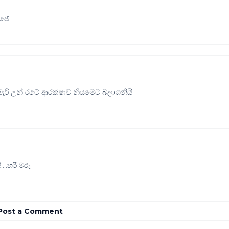
ිජේ
බැරි උන් රටේ ආරක්ෂාව නියමෙට බලාගනියි
..හරි මරු
Post a Comment