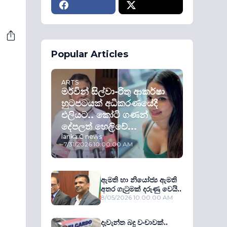
Popular Articles
ARTS
මර්වින් සිල්වා-රිතු ආකර්ෂා
හුටපටයක් අධිකරණයේදී
එලියට.. කෝටි ගණන්
දේපලත් හෙලිවේ...
lanka C news
-
7/31/2026 10:00:00 AM
ඇමති හා නියෝජ්‍ය ඇමති
අතර ගැටුමක් දරුණු වෙයි..
8/05/2026 10:00:00 AM
දැවැන්ත බදු වංචාවක්..