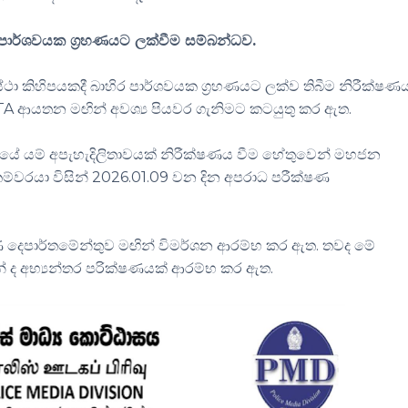
 පාර්ශවයක ග්‍රහණයට
ලක්වීම
සම්බන්ධව.
්ථා
කිහිපයකදී
බාහිර පාර්ශවයක ග්‍රහණයට
ලක්ව
තිබීම නිරීක්ෂණ
TA
ආයතන මඟින්
අවශ්
‍ය
පියවර
ගැනිමට
කටයුතු කර
ඇත
.
නයේ යම්
අපැහැදිලිතාවයක්
නිරීක්ෂණය වීම හේතුවෙන් මහජන
ේකම්වරයා විසින් 2026.01.09 වන දින අපරාධ පරීක්ෂණ
 දෙපාර්තමේන්තුව මඟින් විමර්ශන ආරම්භ කර ඇත. තවද මේ
 ද අභ්‍යන්තර
පරික්ෂණයක්
ආරම්භ කර ඇත.