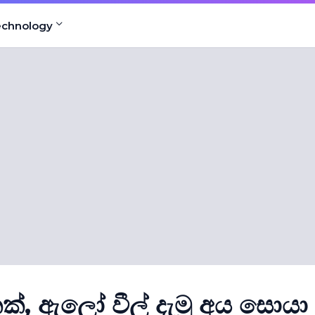
echnology
ක්, ඇලෝ වීල් දැමූ අය සොයා