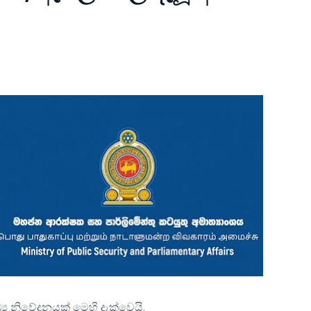
්‍ය නිවේදනයක් මෙහි දැක්වෙයි.