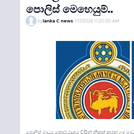
පොලිස් මෙහෙයුම්..
by
lanka C news
-
1/11/2026 11:20:00 AM
පොලිස් මාධ්‍ය කොට්ඨාශය විසින් නිකුත් කරන ලද මාධ