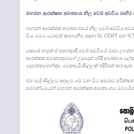
මහජන ආරක්ෂක අමාත්‍යංශ නිල වෙබ් අඩවිය බාහිර
මහජන ආරක්ෂක අමාත්‍යංශයේ නිල වෙබ් අඩවිය අවස
විය. මෙය
යථාවත්
කරගැනීම
සඳහා
SL CERT
සහ
IC
කෙසේ නමුත් ඒ
අතරතුරදී
වෙබ් අඩවියේ රාජ්‍ය ලාංඡ
ආරක්ෂක
අමාත්‍යතුමාගේ
උපදෙස් පරිදි අමාත්‍යංශ ල
දෙපාර්‌තමේන්තුව
වෙතපැමිණිල්ලක්
ඉදිරිපත් කර ඇත.
එම පැමිණිල්ලට
අදාලව
මේ වන විට අපරාධ පරීක්ෂණ
සම්බන්ධයෙන් මහජන ආරක්ෂක අමාත්‍යංශය මට්ටමින්