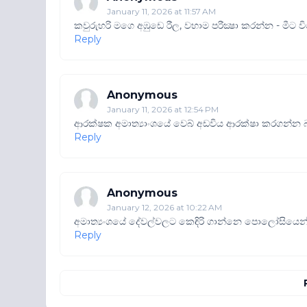
January 11, 2026 at 11:57 AM
කවුරුහරි මගෙ අඹුඩෙ රීල​, වහාම පරීක්‍ෂා කරන්න - මීට ව
Reply
Anonymous
January 11, 2026 at 12:54 PM
ආරක්ෂක අමාත්‍යාංශයේ වෙබ් අඩවිය ආරක්ෂා කරගන්න 
Reply
Anonymous
January 12, 2026 at 10:22 AM
අමාත්‍යංශයේ දේවල්වලට කෙඳිරි ගාන්නෙ පොලෝසියෙන්..
Reply