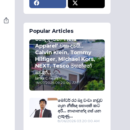
ECONOMY
Popular Articles
කොළඹ කොටස්
හොල්ලමින් ‘Hela
Apparel’ වසා දමයි..
Calvin Klein, Tommy
Hilfiger, Michael Kors,
NEXT, Tesco මහන්නේ
ඔවුන්..
lanka C news
-
8/07/2026 09:20:00 AM
මෝටර් රථ බදු වංචා නඩුව
ගැන නීතීඥ සභාපති කට
අරී... නාගානන්ද ගස් යන
ලකුණු...
8/06/2026 03:20:00 AM