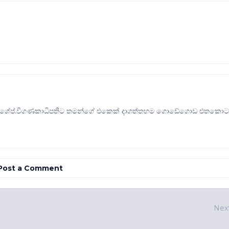
තන ශේප්.විගණකාධිපතිට තමන්ගේ එකෙක් දාගත්තහම ගොඩේගොඩ එතකො
Post a Comment
Nex