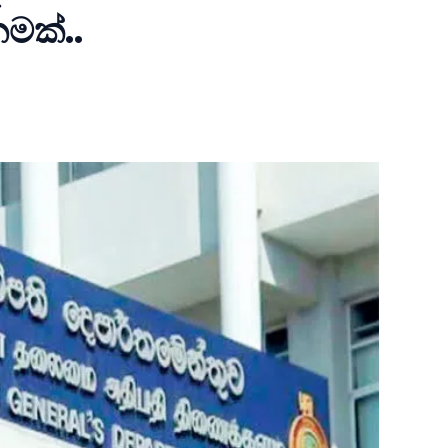
නමක්..