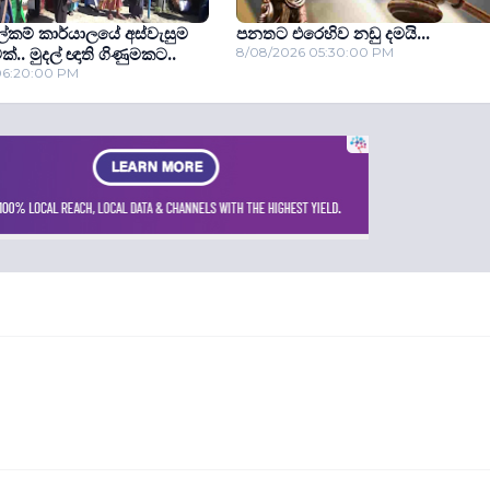
 ලේකම් කාර්යාලයේ අස්වැසුම
පනතට එරෙහිව නඩු දමයි...
ක්.. මුදල් ඥාති ගිණුමකට..
8/08/2026 05:30:00 PM
06:20:00 PM