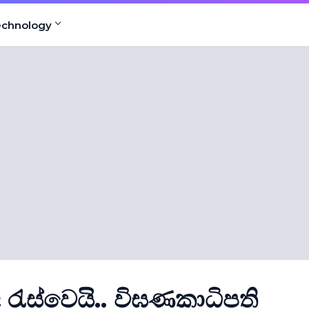
echnology
ද රැස්වෙයි.. විඝණකාධිපති