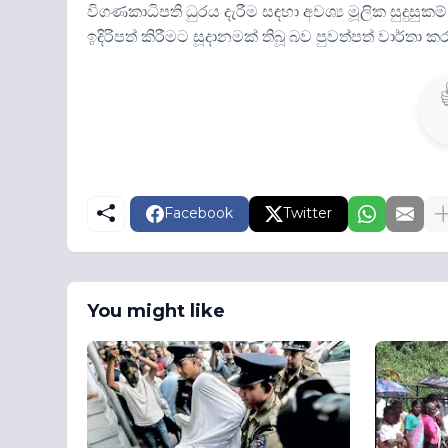
විගණකාධිපති ධුරය දැරීම සඳහා අවශ්‍ය මූලික සුදුසුක
ඉදිරිපත් කිරීමට සූදානමක් තිබූ බව පුවත්පත් වාර්තා කර
Facebook
Twitter
You might like