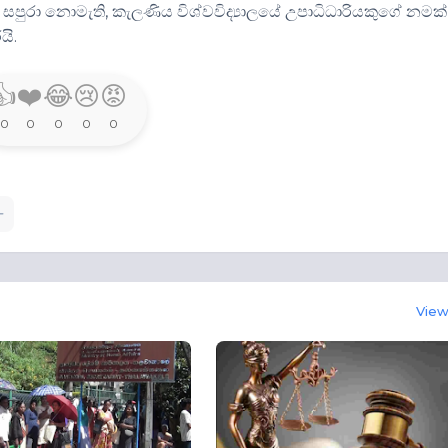
ම් සපුරා නොමැති, කැලණිය විශ්වවිද්‍යාලයේ උපාධිධාරියකුගේ නමක්
යි.
👍
❤️
😂
😢
😡
0
0
0
0
0
View 