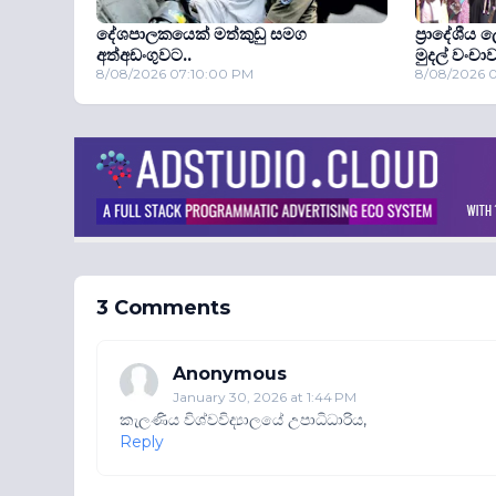
දේශපාලකයෙක් මත්කුඩු සමග
ප්‍රාදේශීය
අත්අඩංගුවට..
මුදල් වංචාව
8/08/2026 07:10:00 PM
8/08/2026 
3 Comments
Anonymous
January 30, 2026 at 1:44 PM
කැලණිය විශ්වවිද්‍යාලයේ උපාධිධාරිය,
Reply