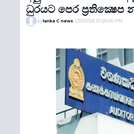
ධුරයට පෙර ප‍්‍රතික්‍ෂෙප 
by
lanka C news
-
1/30/2026 01:20:00 PM