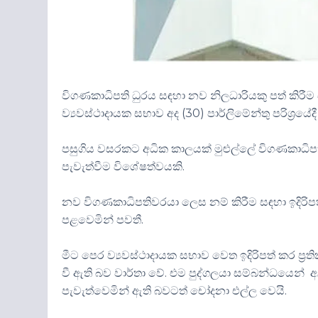
විගණකාධිපති ධුරය සඳහා නව නිලධාරියකු පත් කිරී
ව්‍යවස්ථාදායක සභාව අද (30) පාර්ලිමේන්තු පරිශ්‍රයේ
පසුගිය වසරකට අධික කාලයක් මුළුල්ලේ විගණකාධිපත
පැවැත්වීම විශේෂත්වයකි.
නව විගණකාධිපතිවරයා ලෙස නම් කිරීම සඳහා ඉදිරිපත්
පළවෙමින් පවතී.
මීට පෙර ව්‍යවස්ථාදායක සභාව වෙත ඉදිරිපත් කර ප
වී ඇති බව වාර්තා වේ. එම පුද්ගලයා සම්බන්ධයෙන්
පැවැත්වෙමින් ඇති බවටත් චෝදනා එල්ල වෙයි.