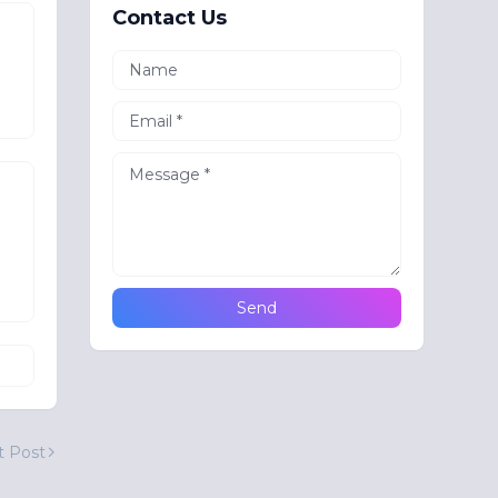
Contact Us
ට
t Post