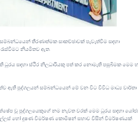
ම සම්බන්ධයෙන් තීරණාත්මක සාකච්ඡාවක් පැවැත්වීම සඳහා
දී රැස්වීමට නියමිතව ඇත.
ි ධුරය සඳහා ස්ථිර නිලධාරියකු පත් කර නොමැති පසුබිමක මෙම 
ව ඇති පුද්ගලයන් සම්බන්ධයෙන් මේ වන විට විවිධ මාධ්‍ය වාර්තා
්‍රතික්ෂේප වූ පුද්ගලයෙකුගේ නම නැවත වරක් මෙම ධුරය සඳහා යෝ
 අල්ලස් හෝ දුෂණ විමර්ෂණ කොමිෂන් සභාව විසින් විමර්ෂණයක්