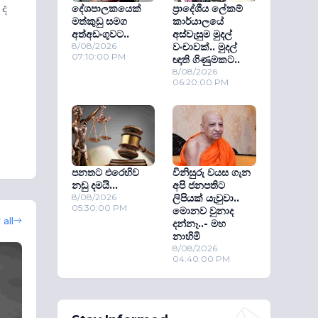
 ද
දේශපාලකයෙක්
ප්‍රාදේශීය ලේකම්
මත්කුඩු සමග
කාර්යාලයේ
අත්අඩංගුවට..
අස්වැසුම මුදල්
8/08/2026
වංචාවක්.. මුදල්
07:10:00 PM
ඥාති ගිණුමකට..
8/08/2026
06:20:00 PM
පනතට එරෙහිව
විනිසුරු වයස ගැන
නඩු දමයි...
අපි ජනපතිට
8/08/2026
ලිපියක් යැවුවා..
05:30:00 PM
මොනව වුනාද
all
දන්නෑ..- මහ
නාහිමි
8/08/2026
04:40:00 PM