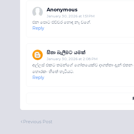
Anonymous
January 30, 2026 at 1:51 PM
එන පොට එච්චර හොඳ නෑ වගේ.
Reply
සිතා බැලීමට යමක්
January 30, 2026 at 2:08 PM
අල්ලස් එකට තමන්ගේ ගෝතයෙක්ව දාගත්තා දැන් එ
හොරකං හිතේ හැටියට.
Reply
Previous Post