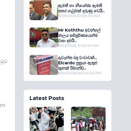
ඇමති හා නියෝජ්‍ය ඇමති
අතර ගැටුමක් දරුණු වෙයි..
8/05/2026 10:00:00 AM
Mr Koththu අවන්හල්
ජාලය සම්පූර්ණයෙන්ම
වසා දමයි..
8/02/2026 12:02:00 AM
දැවැන්ත බදු වංචාවක්..
හමුව
Elcardo පුත‍්‍රයා ඇතුළු
තුනක් රිමාන්ඩ්..
8/04/2026 03:00:00 PM
Latest Posts
ජනා