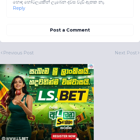
හොඳ හෝටලයකින් ලැබෙන දවස වැඩි ඈතක නෑ.
Reply
Post a Comment
Previous Post
Next Post