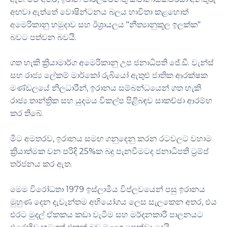
අඟවා ඇත්තේ වොෂින්ටනය බලය භාවිතා
කළහොත්
අමෙරිකානු
හමුදාව සහ ඊශ්‍රායලය "
නීත්
යානුකූල
ඉලක්ක"
බවට
පත්වන
බවයි.
ගත හැකි ක්‍රියාමාර්ග
අමෙරිකානු
උප ජනාධිපති
ජේ.ඩී
.
වැන්ස්
සහ රාජ්‍ය ලේකම්
මාර්කෝ
රුබියෝ
ඇතුළු ජාතික ආරක්ෂක
මණ්ඩලයේ නිලධාරීන්, ඉරානය සම්බන්ධයෙන් ගත හැකි
රාජ්‍ය තාන්ත්‍රික සහ යුදමය විකල්ප
පිළිබඳව
සාකච්ඡා ආරම්භ
කර තිබේ.
මීට අමතරව, ඉරානය සමඟ ගනුදෙනු කරන රටවලට වහාම
ක්‍රියාත්මක වන පරිදි 25%ක බදු
පැනවීමටද
ජනාධිපති
ට්‍රම්ප්
තර්ජනය කර ඇත.
මෙම විරෝධතා 1979 ඉස්ලාමීය විප්ලවයෙන් පසු ඉරානය
මුහුණ දෙන
දැවැන්තම
අභියෝගය ලෙස සැලකෙන අතර, එය
එරට මුදල් ඒකකය කඩා වැටීම සහ මර්දනකාරී පාලනයට