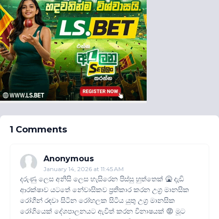
1 Comments
Anonymous
January 14, 2026 at 11:45 AM
දරුණු ලෙස අනිසි ලෙස හැසිරෙන පිස්සු හුත්තෙක් 🤮 දැඩි
ආරක්ෂාව යටතේ නේවාසිකව ප්‍රතිකාර කරන උග්‍ර මානසික
රෝගීන් රඳවා සිටින රෝහලක සිටිය යුතු උග්‍ර මානසික
රෝගියෙක් දේශපාලනයට ඇවිත් කරන විනාෂයක් 😡 මූට