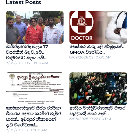
Latest Posts
මහින්දානන්ද බලය 17
දොස්තර මාරු යලි අර්බුදයක්..
වසරකින් බිද වැටේ..
GMOA විරෝධය..
මාලිමාවට බලය යයි...
8/09/2026 02:10:00 AM
8/09/2026 05:50:00 AM
කන්කසන්තුරේ තිස්ස රජමහා
ඉන්දීය මන්ත‍්‍රීවරයෙකුට මාතර
විහාරය දෙකට කරමින් මැදින්
වැලිගමදී පහර දෙති..
පාරක්.. අමරපුර නිකායෙන්
8/08/2026 10:22:00 PM
දැඩි විරෝධයක්...
8/09/2026 12:02:00 AM