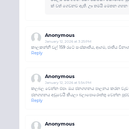
ක් වත් ගෙවනව ඇති. ඌ තමයි මෙතන ගහ
Anonymous
January 12, 2026 at 3:25 PM
කාලකන්නි වල් 159 රටේ සංස්කෘතිය, ආගම, ජාතිය වි
Reply
Anonymous
January 12, 2026 at 5:54 PM
කලබල වෙන්න එපා. ඔය ජනගහනය පාලනය කරන වැඩ සටහ
ජනගහනය අඩුවෙයි කියලා බලාපොරොත්තු වෙන්න පුළුව
Reply
Anonymous