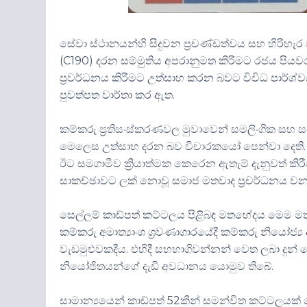
සේවා ස්ථානයන්හි සිදුවන ප්‍රචණ්ඩත්වය සහ හිරිහැර
(
C190)
දරන සම්මුතිය අපරානුමත කිරීමට රජය පියවර
ප්‍රවර්ධනය කිරීමට උත්සාහ කරන බවට විවිධ පාර්ශ
පුවත්පත වාර්තා කර ඇත
.
කම්කරු ප්‍රතිසංස්කරණවල මුවාවෙන් සමලිංගික සහ සංක්‍
මෙලෙස උත්සාහ දරන බව විචාරකයෝ පෙන්වා දෙති
ඊට සමගාමීව ක්‍රියාත්මක කෙරෙන ඇතැම් දැනුවත් 
සාකච්ඡාවට ලක් නොවූ සමාජ මතවාද ප්‍රචර්ධනය වන 
සෙල්ලම් කාඩ්පත් කට්ටලය පිළිබඳ මතභේදය මෙම මතභේ
කම්කරු අමාත්‍යාංශ ශ්‍රවණාගාරයේදී කම්කරු නියෝජ්‍ය
වැඩමුළුවකදීය. එහිදී සහභාගිවන්නන් වෙත ලබා දුන් ස
නියෝජිතයන්ගේ දැඩි අවධානය යොමුව තිබේ.
සාමාන්‍යයෙන් කාඩ්පත් 52කින් සමන්විත කට්ටලයක් වෙ