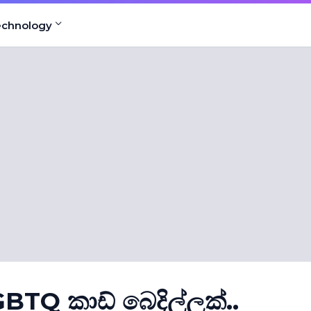
echnology
GBTQ කාඩ් බෙදිල්ලක්..