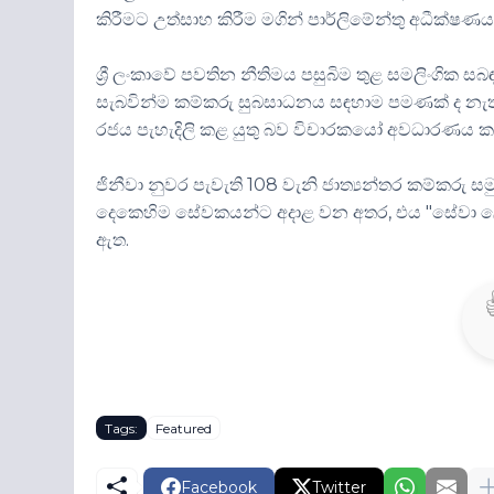
කිරීමට උත්සාහ කිරීම මගින් පාර්ලිමේන්තු අධීක්
ශ්‍රී ලංකාවේ පවතින නීතිමය පසුබිම තුළ සමලිංගික 
සැබවින්ම කම්කරු සුබසාධනය සඳහාම පමණක් ද නැ
රජය පැහැදිලි කළ යුතු බව විචාරකයෝ අවධාරණය ක
ජිනීවා නුවර පැවැති 108 වැනි ජාත්‍යන්තර කම්කරු ස
දෙකෙහිම සේවකයන්ට අදාළ වන අතර, එය "සේවා 
ඇත.
Tags:
Featured
Facebook
Twitter