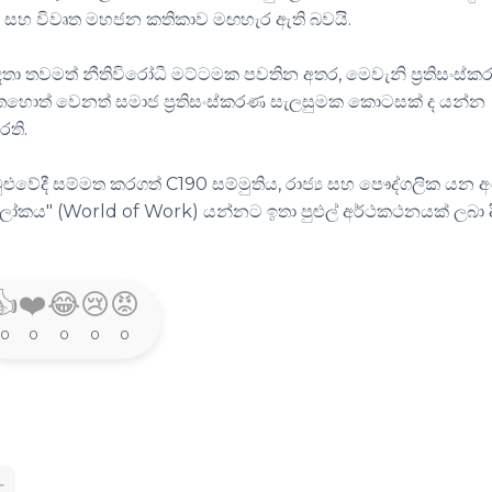
ෂණය සහ විවෘත මහජන කතිකාව මඟහැර ඇති බවයි.
සබඳතා තවමත් නීතිවිරෝධී මට්ටමක පවතින අතර, මෙවැනි ප්‍රතිසංස්
තහොත් වෙනත් සමාජ ප්‍රතිසංස්කරණ සැලසුමක කොටසක් ද යන්න
රති.
මුළුවේදී සම්මත කරගත්
C190
සම්මුතිය, රාජ්‍ය සහ පෞද්ගලික යන අ
ලෝකය" (
World of Work)
යන්නට ඉතා පුළුල් අර්ථකථනයක් ලබා ද
👍
❤️
😂
😢
😡
0
0
0
0
0