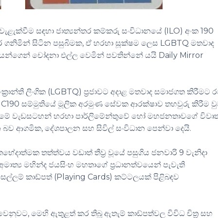
 වැළැක්වීම සඳහා ජාත්‍යන්තර කම්කරු සංවිධානයේ (
ILO)
අංක 190
 ගනිමින් සිටින පසුබිමක, ඒ හරහා සූක්ෂම ලෙස
LGBTQ
මතවාද
්වයන්ගෙන් චෝදනා එල්ල වෙමින් පවත
ින්නේ යයි
Daily Mirror
රාන්ති ලිංගික (
LGBTQ)
ප්‍රජාවට අදාළ මතවාද සමාජගත කිරීමට 
.
C190
සම්මුතියේ මූලික අරමුණ සේවක ආරක්ෂාව තහවුරු කිරීම වු
කිරීමේ වැඩසටහන් හරහා පාර්ලිමේන්තුවේ හෝ මහජනතාවගේ විවෘ
බව ආගමික, දේශපාලන සහ සිවිල් සංවිධාන පෙන්වා දෙයි.
දාත්මක තත්ත්වය වඩාත් තීව්‍ර වූයේ පසුගිය ජනවාරි 9 වැනිදා
 අමාත්‍ය මහින්ද ජයසිංහ මහතාගේ ප්‍රධානත්වයෙන් පැවැති
ෙල්ලම් කාඩ්පත් (
Playing Cards)
කට්ටලයක් පිළිබඳව
නුවට, මෙහි ඇතුළත් කර තිබූ ඇතැම් කාඩ්පත්වල විවිධ චිත්‍ර සහ