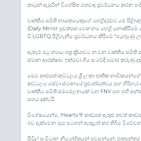
කාටූන් ඇසුරින් විශේෂිත මතවාද ප්‍රවර්ධනය කරන පණ
වෘත්තීය සමිති නායකයෙකුගේ හෙළිදරව්ව මේ පිළිබඳව
(
Daily Mirror
පුවත්පත වෙත නම හෙළි නොකිරීමේ ක
වී
LGBTQ
පිළිගැනීම ප්‍රවර්ධනය කිරීමේ "සැඟවුණු උ
ඇතැම් පටු න්‍යාය පත්‍ර ක්‍රියාවට නංවන වෘත්තීය 
ස්ථාන ආරක්ෂාව ඉක්මවා ගිය සංවේදී සමාජ කරුණු දක්වා
මෙම කාඩ්පත් කට්ටලය ශ්‍රී ලංකා ජාතික නාවිකයන්ග
කට්ටලය සේවා ස්ථානයේ ප්‍රචණ්ඩත්වය සහ හිරිහැර
වෘත්තීය සමිති සම්මේලනයක් වන
FNV
සහ එහි අන්
සහය දක්වයි.
විශේෂයෙන්ම, '
Hearts 9'
කාඩ්පත ඇතුළු තවත් කාඩ්
බව දැක්වෙන රූප සටහන් ඇතුළත් කර තිබීම විවේ
සිවිල් සංවිධාන නියෝජිතයන් පවසන්නේ, ජාත්‍යන්තර 