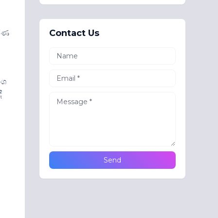
Contact Us
කරණ
ංශ
ී