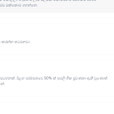
න මඩ ඔක්කොම ගහන්නෙ.
නාශ කරන්න තටමනවා.
නක්. ඊළඟ පරම්පරාවෙ 50% ක් සමලිංගික ප්‍රවණතා ඇති වුණොත්
න්.