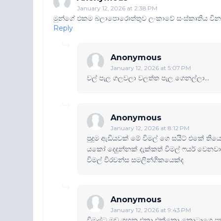
January 12, 2026 at 2:38 PM
මුන්ගේ එකම බලාපොරොත්තුව ලංකාවේ සංස්කෘතිය විනාශ
Reply
Anonymous
January 12, 2026 at 5:07 PM
වල් පැල ගලවලා වලත්ත පැල ගෙනල්ලා...
Anonymous
January 12, 2026 at 8:12 PM
පුදුම ඇඩියවක් මේ විමල් ගෙ සයිට් එකේ ති
යකෝ දෙදුන්නක් දැක්කත් විමල් ෆයර් වෙනව
විමල් වීරවන්ස සමලින්ගිකයෙක්ද
Anonymous
January 12, 2026 at 9:43 PM
විමල්ට මඩ ගහන එකා එක්කො කොටාගෙ පුක