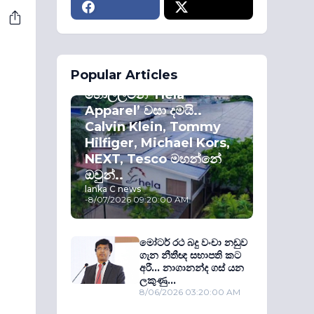
ECONOMY
Popular Articles
කොළඹ කොටස්
හොල්ලමින් ‘Hela
Apparel’ වසා දමයි..
Calvin Klein, Tommy
Hilfiger, Michael Kors,
NEXT, Tesco මහන්නේ
ඔවුන්..
lanka C news
-
8/07/2026 09:20:00 AM
මෝටර් රථ බදු වංචා නඩුව
ගැන නීතීඥ සභාපති කට
අරී... නාගානන්ද ගස් යන
ලකුණු...
8/06/2026 03:20:00 AM