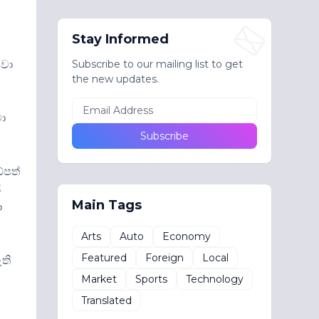
Stay Informed
ුවා
Subscribe to our mailing list to get
the new updates.
වා
්පත්
ි
Main Tags
ා
Arts
Auto
Economy
Featured
Foreign
Local
ති
Market
Sports
Technology
Translated