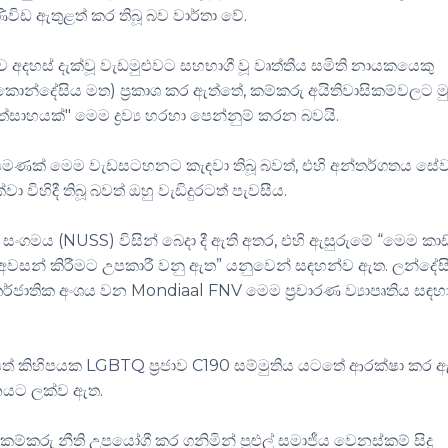
ිවිඩ ඇතුළත් කර තිබූ බව වාර්තා වේ.
 අදහස් දැක්වූ වැඩමුළුවට සහභාගී වූ වෘත්තීය සමිති නායකයෙකු
ොන්දේසිය මත) ප්‍රකාශ ක
ර ඇත්තේ
, කම්කරු අයිතිවාසිකම්වලට ම
ත්සාහයක්" මෙම ද්‍රව්‍ය හරහා පෙන්නුම් කරන බවයි.
සමිති පමණක් මෙම වැඩසටහනට කැඳවා තිබූ බවත්, එහි අන්තර්ගතය සේ
 විහිදී තිබූ බවත් ඔහු වැඩිදුරටත් පැවසීය.
ේ සංගමය (
NUSS)
විසින් බෙදා දී ඇති අතර, එහි ඇසුරුමේ “මෙම කාඩ
 අවසන් කිරීමට උපකාරී වනු ඇත” යනුවෙන් සඳහන්ව ඇත. ලන්දේස
තර්ජාතික අංශය වන
Mondiaal FNV
මෙම ප්‍රචාරණ ව්‍යාපෘතිය සඳහ
පත් කිහිපයක
LGBTQ
ප්‍රජාව
C190
සම්මුතිය යටතේ ආරක්ෂා කර ඇ
චනයට ලක්ව ඇත.
කම්කරු නීති උපයෝගී කර ගනිමින් පුළුල් සමාජීය වෙනස්කම් සිදු