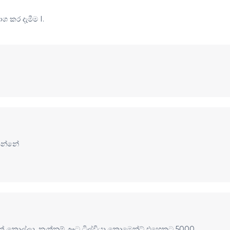
 කර දැමීම I.
යෙන්නේ
ා
් කොල්ලා. නැත්නම් ඌට ටිල්වියා කොමෙන්ට් එහෙකට 5000