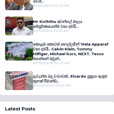
වෙයි..
8/05/2026 10:00:00 AM
Mr Koththu අවන්හල් ජාලය
සම්පූර්ණයෙන්ම වසා දමයි..
8/02/2026 12:02:00 AM
කොළඹ කොටස් හොල්ලමින් ‘Hela Apparel’
වසා දමයි.. Calvin Klein, Tommy
Hilfiger, Michael Kors, NEXT, Tesco
මහන්නේ ඔවුන්..
8/07/2026 09:20:00 AM
දැවැන්ත බදු වංචාවක්.. Elcardo පුත‍්‍රයා ඇතුළු
තුනක් රිමාන්ඩ්..
8/04/2026 03:00:00 PM
Latest Posts