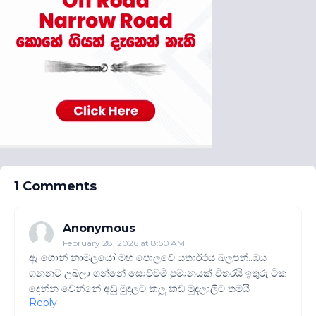
1 Comments
Anonymous
February 28, 2026 at 8:50 AM
ඇ ගොන් නාමලයෝ මහ පොලවේ යතාර්ථය ඛලපන්..ඔය
ගනනට උඛලා ගන්නේ සොච්චමි පුමානයක් විතරයි ඉතුරු ටික
දෙන්න වෙන්නේ අඩු මුදලට කලු කඩ මුදලාලිට තමයි
Reply