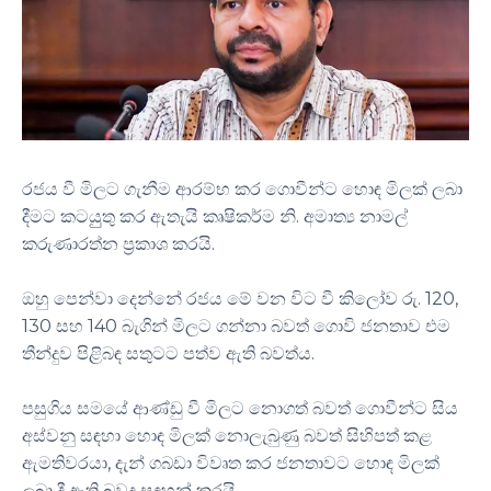
රජය වී මිලට ගැනීම ආරම්භ කර ගොවීන්ට හොඳ මිලක් ලබා
දීමට කටයුුතු කර ඇතැයි කෘෂිකර්ම නි. අමාත්‍ය නාමල්
කරුණාරත්න ප්‍රකාශ කරයි.
ඔහු පෙන්වා දෙන්නේ රජය මේ වන විට වී කිලෝව රු. 120,
130 සහ 140 බැගින් මිලට ගන්නා බවත් ගොවි ජනතාව එම
තීන්දුව පිළිබඳ සතුටට පත්ව ඇති බවත්ය.
පසුගිය සමයේ ආණ්ඩු වී මිලට නොගත් බවත් ගොවීන්ට සිය
අස්වනු සඳහා හොඳ මිලක් නොලැබුණු බවත් සිහිපත් කළ
ඇමතිවරයා, දැන් ගබඩා විවෘත කර ජනතාවට හොඳ මිලක්
ලබා දී ඇති බවද සඳහන් කරයි.