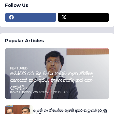
Follow Us
Popular Articles
FEATURED
මෝටර් රථ බදු වංචා නඩුව ගැන නීතීඥ
සභාපති කට අරී... නාගානන්ද ගස් යන
ලකුණු...
lanka C news
-
8/06/2026 03:20:00 AM
ඇමති හා නියෝජ්‍ය ඇමති අතර ගැටුමක් දරුණු