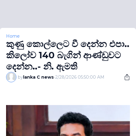
Home
කුණු කොල්ලෙට වී දෙන්න එපා..
කිලෝව 140 බැගින් ආණ්ඩුවට
දෙන්න..- නි. ඇමති
by
lanka C news
-
2/28/2026 05:50:00 AM