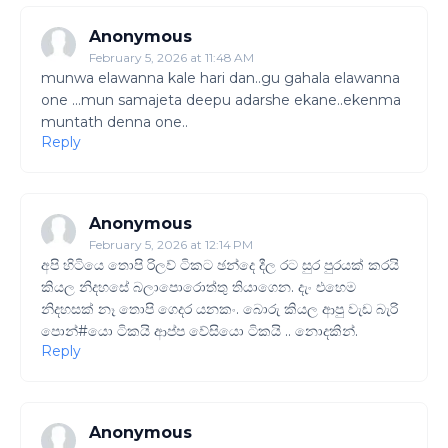
Anonymous
February 5, 2026 at 11:48 AM
munwa elawanna kale hari dan..gu gahala elawanna
one ...mun samajeta deepu adarshe ekane..ekenma
muntath denna one..
Reply
Anonymous
February 5, 2026 at 12:14 PM
අපි හිටියෙ තොපි රිලව් ටිකට ඡන්දෙ දීල රට සුර පුරයක් කරයි
කියල නිදහසේ බලාපොරොත්තු තියාගෙන. දැං එහෙම
නිදහසක් නෑ තොපි ගෙදර යනකං. බොරු කියල ආපු වැඩ බැරි
පොන්#යො ටිකයි ආප්ප වේසියො ටිකයි .. නොදකින්.
Reply
Anonymous