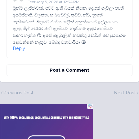
February 5, 2026 at 12:34 PM
මුන්ට ලැජ්ජාවක්, පවට ඇති බයක් කියන දෙයක් ගෑවිලා නැති
අසමජ්ජාති, වලත්ත, හැබිචෝල්, තුච්ච, නීච, නූගත්
හැතිකරයක්. බලයට එන්න කලින් අනුන්ගෙන් ඉල්ලගෙන
ඇඳපු හිල් වෙච්ච ජංගි ඇඳපියව්! නැතිනම් අමුඩ ගහපියව්!!!
පාහර හැත්ත 😡 අපේ බදු මුදලින් නඩත්තු වෙමින් තව පුරසාරම්
දොඩන්නේ නැතුව. බේබදු වනචාරියා 🤮
Reply
Post a Comment
Previous Post
Next Post