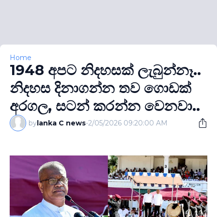
Home
1948 අපට නිදහසක් ලැබුන්නෑ..
නිදහස දිනාගන්න තව ගොඩක්
අරගල, සටන් කරන්න වෙනවා..
by
lanka C news
-
2/05/2026 09:20:00 AM