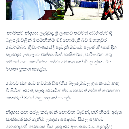
නාමිකව නිදහස ලැබුවද, ශ්‍රී ලංකාව තවමත් අධිරාජ්‍යවාදී
බලපෑම්වලින් මුළුමනින්ම මිදී නොමැති බව මහනුවර
බෝගම්බර ක්‍රීඩාංගණයේදී පැවැති මධ්‍යම පළාත් නිදහස් දින
සැමරුම් උළෙලට එක්වෙමින් කෘෂිකර්ම, වාරිමාර්ග, පශු
සම්පත් සහ ගොවිජන සේවා අමාත්‍ය කේ.ඩී. ලාල්කාන්ත
මහතා ප්‍රකාශ කළේය.
මෙරට ජනතාව තවමත් විදේශීය බලපෑම්වල ග්‍රහණයට නතු
වී සිටින බවත්, සැබෑ ස්වාධීනත්වය තවමත් අත්පත් කරගෙන
නොමැති බවත් ඔහු සඳහන් කළේය.
නිදහස යනු සරල කරුණක් නොවන බැවින්, එහි නියම අරුත
සාක්ෂාත් කර ගැනීම උදෙසා පොදුවේ සියලු දෙනාම
නොනැවතී වෙහෙස විය යුතු බව අමාත්‍යවරයා පැහැදිලි