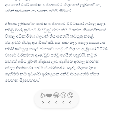
අයගෙන් රටේ සාමාන්‍ය ජනතාවට නිදහසක් ලැබුණේ නෑ.
යටත් කරගෙන පාගගෙන තමයි හිටියේ.
නිදහස ලබාගන්න සාමාන්‍ය ජනතාව විවිධාකාර අරගල කළා.
තට්ටු මාරු ක්‍රමයට බිහිවුණු රජයන්හි මහජන නියෝජිතයෝ
විශාල අධිකාරිමය බලයක් තියාගෙනයි කටයුතු කළේ.
මහනුවර හිටපු අය විශේෂයි. ජනතාව තලා පෙළා පාගාගෙන
තමයි කටයුතු කළේ. ජනතාව සෙවූ ඒ නිදහස ලැබුණේ 2024
වසරේ වර්තමාන ආණ්ඩුව පත්වුණායින් පසුවයි. නමුත්
තවමත් අපිට පූර්ණ නිදහස ලබා ගැනීමේ අරගල කරන්න
වෙලා තිබෙනවා. කරමින් පවතිනවා. සැබෑ නිදහස දිනා
ගැනීමට නම් අඛණ්ඩ අරගලයක අනිවාර්යයෙන්ම නිරත
වෙන්න සිදුවෙනවා.’’
👍
❤️
😂
😢
😡
0
0
0
0
0