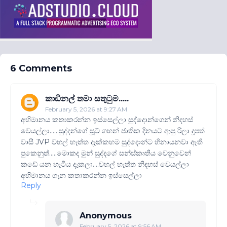
6 Comments
කාඩිනල් තමා සතුටුම.....
February 5, 2026 at 9:27 AM
අභිමානය කතාකරන්න ඉස්සෙල්ලා සුද්දොන්ගෙන් නිදහස්
වෙයල්ලා......සුද්දන්ගේ සූට් ගහන් ජාතික දිනයට ආපු රිලා දූපත්
වාසී JVP වහල් හෑත්ත දෑක්කහම සුද්දොන්ට හිනායනවා ඈති
පුකෙනුත්.....මොකද මුන් සුද්දගේ සන්ස්කෘතිය වෙනුවෙන්
කඩේ යන හෑටිය දෑකලා....වහල් හෑත්ත නිදහස් වෙයල්ලා
අභිමානය ගෑන කතාකරන්න ඉස්සෙල්ලා
Reply
Anonymous
February 5, 2026 at 9:56 AM