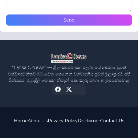
“Lanka C News” — ශ්‍රී ලංකාවේ සහ ලෝකයේ නවතම පුවත්
විශ්වාසවන්තව ඔබ වෙත ගෙනෙන විශ්වසනීය පුවත් මූලාශ්‍රයයි. අපි
විශ්වසය, පැහැදිලි බව සහ නිවැරදි තොරතුරු සඳහා කැපවෙන්නෙමු.
Home
About Us
Privacy Policy
Disclaimer
Contact Us