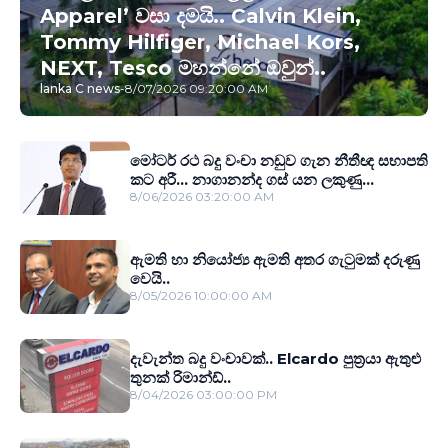
Apparel’ වසා දමයි.. Calvin Klein,
Tommy Hilfiger, Michael Kors,
NEXT, Tesco මහන්නේ ඔවුන්..
lanka C news
-
8/07/2026 09:20:00 AM
මෝටර් රථ බදු වංචා නඩුව ගැන නීතීඥ සභාපති
කට අරී... නාගානන්ද ගස් යන ලකුණු...
8/06/2026 03:20:00 AM
ඇමති හා නියෝජ්‍ය ඇමති අතර ගැටුමක් දරුණු
වෙයි..
8/05/2026 10:00:00 AM
දැවැන්ත බදු වංචාවක්.. Elcardo පුත‍්‍රයා ඇතුළු
තුනක් රිමාන්ඩ්..
8/04/2026 03:00:00 PM