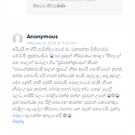
තිතටම කිව්ව👍👍
Anonymous
February 5, 2026 at 11:20 AM
අයියයි නංගියි හැමිනිලා අපේ රට වනසන්න බිහිවෙච්ච
ජේ.වී.පී. ත්‍රස්තවාදියා 🤮 පර සුද්දන් නිර්මාණය කරලා "සිහලය"
මත බලෙන් පටවලා ගිය "ප්‍රජාතන්ත්‍රවාදය" කියන
"බඩගෝස්තරවාදී පාලන ක්‍රමය" නිසා තමයි තොපි වගේ නූගත්,
අන්ත වනචාරී, හරි හමන් ජන්මයක් නැති, සල්ලාල, අඩු කුලේ,
දේශ ද්‍රෝහී, ජාති ද්‍රෝහී, පරගැති, දෙලොවටම නැති, නියත
නිරය උරුම කරගත්, බේබදු පාහර බල්ලන්ට, පොල් ලෙලි
වලට, පාපිසි වලට පාර්ලිමේන්තු එන්න පුළුවන් උනේ 🤮😡🤮
මුන් අසාර්ථක බව පිලි අරගෙන කරන්න පුළුවන් කෙනෙකුට
ඉඩදීලා පලයල්ලා කිව්වාට එහෙම යන එවුන් නෙවෙයි. මුන්ට
ගහලා එලවන්න කාලය හරි 😡🤮
Reply