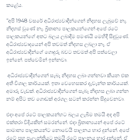
කළේය.
‘‘අපි 1948 වසරේ අධිරාජ්‍යවාදීන්ගෙන් නිදහස ලැබුවේ නෑ.
නිදහස් වුණේ නෑ. බ්‍රිතාන්‍ය පාලකයන්ගෙන් අපේ රටේ
පාලකයන්ගේ අතට බලය ලබාදීම පමණයි මෙහිදී සිදුවුණේ.
අධිරාජ්‍යවාදයෙන් අපි තවමත් නිදහස ලබලා නෑ. ඒ
අධිරාජ්‍යවාදීන්ගේ ගොදුරු බවට තවමත් අපි පත්වෙලා
ඉන්නේ. පත්වෙමින් ඉන්නවා.
අධිරාජ්‍යවාදීන්ගෙන් සැබෑ නිදහස ලබා ගන්නවා කියන එක
අති විශාල කාර්යයක්. ඉතා වෙහෙසකර දැවැන්ත කාර්යයක්.
අමාරු වැඩක්. අධිරාජ්‍යවාදීන්ගෙන් සැබෑ නිදහස ලබා ගන්න
නම් අපිට තව ගොඩක් අරගල සටන් කරන්න සිදුවෙනවා.
එදා අපේ රටේ පාලකයන්හට බලය ලැබීම තමයි අද අපි
එක්තරා විදියකින් සමරන්නේ. එදා බ්‍රිතාන්‍යයන් අපේ රටේ
සාමාන්‍ය පාලකයන්ට නොවෙයි පාලනය භාර දුන්නේ. අපේ
රටේ ප්‍රභූ පැලැන්තියට තමයි රටේ පාලනය භාර දුන්නේ. ඒ