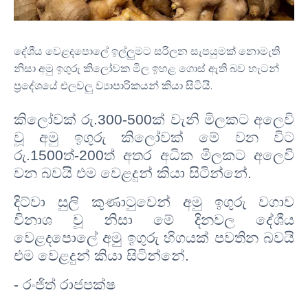
දේශීය වෙළදපොලේ ඉල්ලුමට සරිලන සැපයුමක් නොමැති
නිසා අමු ඉගුරු කිලෝවක මිල ඉහළ ගොස් ඇති බව හැටන්
ප්‍රදේශයේ එලවලු ව්‍යාපාරිකයන් කියා සිටියි.
කිලෝවක් රු.300-500ක් වැනි මිලකට අලෙවි
වූ අමු ඉගුරු කිලෝවක් මේ වන විට
රු.1500ත්-200ත් අතර අධික මිලකට අලෙවි
වන බවයි එම වෙළදුන් කියා සිටින්නේ.
දිට්වා සුලි කුණාටුවෙන් අමු ඉගුරු වගාව
විනාශ වූ නිසා මේ දිනවල දේශීය
වෙළදපොලේ අමු ඉගුරු හිගයක් පවතින බවයි
එම වෙළදුන් කියා සිටින්නේ.
- රංජිත් රාජපක්ෂ