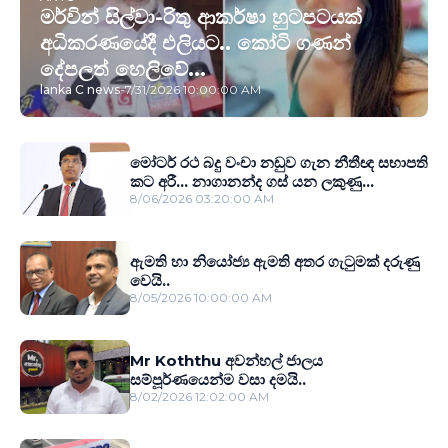
මර්වින් සිල්වා-රිතු ආකර්ෂා හුටපටයක්
අධිකරණයේදී එලියට.. කෝටි ගණන්
දේපලත් හෙලිවේ...
lanka C news
-
7/31/2026 10:00:00 AM
මෝටර් රථ බදු වංචා නඩුව ගැන නීතීඥ සභාපති
කට අරී... නාගානන්ද ගස් යන ලකුණු...
8/06/2026 03:20:00 AM
ඇමති හා නියෝජ්‍ය ඇමති අතර ගැටුමක් දරුණු
වෙයි..
8/05/2026 10:00:00 AM
Mr Koththu අවන්හල් ජාලය
සම්පූර්ණයෙන්ම වසා දමයි..
8/02/2026 12:02:00 AM