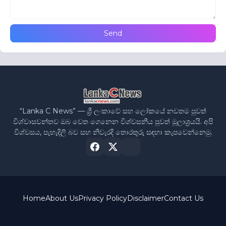
“Lanka C News” — ශ්‍රී ලංකාවේ සහ ලෝකයේ නවතම පුවත්
විශ්වාසවන්තව ඔබ වෙත ගෙනෙන විශ්වසනීය පුවත් මූලාශ්‍රයයි. අපි
විශ්වසය, පැහැදිලි බව සහ නිවැරදි තොරතුරු සඳහා කැපවෙන්නෙමු.
Home
About Us
Privacy Policy
Disclaimer
Contact Us