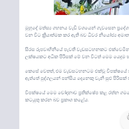
මුහුදේ මත්ස්‍ය ගහනය වැඩි වශයෙන් ගැවසෙන ප්‍රද
වන විට ක්‍රියාත්මක කර ඇති බව ධීවර නියෝජ්‍ය අම
සිරස රූපවාහිනියේ පැවති වැඩසටහනකට එක්වෙමින් 
ලක්ෂයකට අධික පිරිසක් මේ වන විටත් මෙම යෙදුම
කෙසේ වෙතත්, එම වැඩසටහනටම එක්වූ විපක්ෂයේ න
ඇත්තේ පුද්ගලයන් පන්සිය දෙනෙකු වැනි සුළු පිරිසක
විපක්ෂයේ මෙම චෝදනාව ප්‍රතික්ෂේප කළ රත්න ගමගේ ම
කටයුතු කරන බව ප්‍රකාශ කළේය.