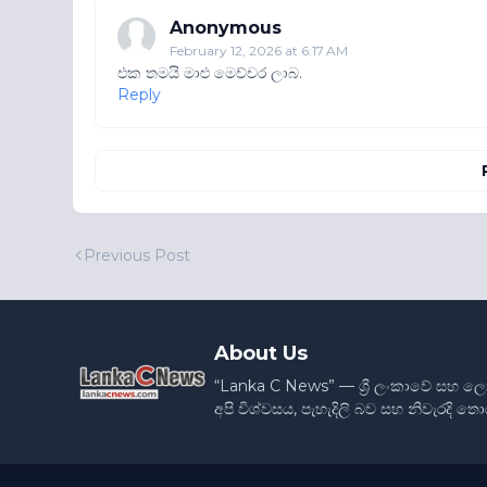
Anonymous
February 12, 2026 at 6:17 AM
එක තමයි මාළු මෙච්චර ලාබ.
Reply
Previous Post
About Us
“Lanka C News” — ශ්‍රී ලංකාවේ සහ ල
අපි විශ්වසය, පැහැදිලි බව සහ නිවැරදි 