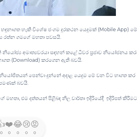
ේශ හඳුනාගත හැකි විශේෂ ජංගම දුරකථන යෙදුමක් (Mobile App) ම
ාත්‍ය රත්න ගමගේ මහතා පවසයි.
නියෝජ්‍ය අමාත්‍යවරයා සඳහන් කළේ ධීවර ප්‍රජාව නියෝජනය ක
 භාගත (Download) කරගෙන ඇති බවයි.
ියෝජිතයන් පෙන්වා දුන්නේ අදාළ යෙදුම මේ වන විට භාගත කර
් පමණක් බවයි.
හතා, එම දත්තයන් පිළිබඳ නිල වාර්තා ඉදිරියේදී ඉදිරිපත් කිරීම
👍
❤️
😂
😢
😡
0
0
0
0
0