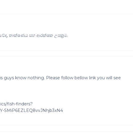
රමවේද, තාක්ෂණය සහ ආරක්ෂක උපක්‍රම.
s guys know nothing. Please follow bellow link you will see
cs/fish-finders?
rY-SMiP6EZLEQ8vvJNhjb3xN4