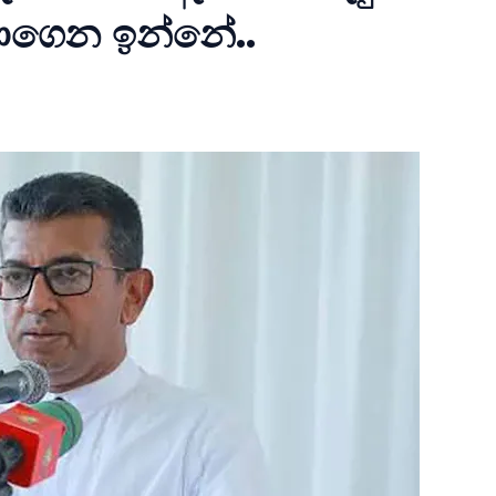
දාගෙන ඉන්නේ..