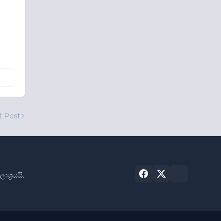
t Post
්‍රයයි.