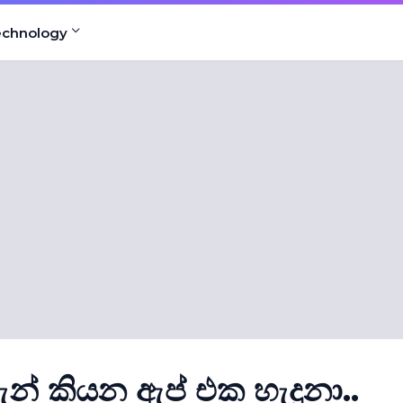
echnology
ැන් කියන ඇප් එක හැදුනා..