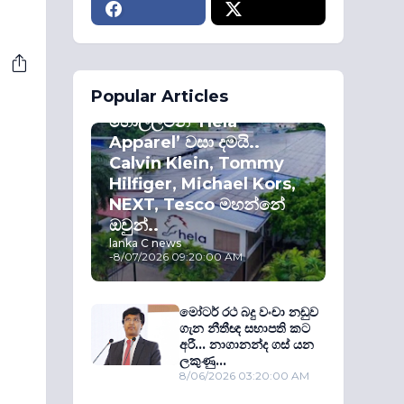
ECONOMY
Popular Articles
කොළඹ කොටස්
හොල්ලමින් ‘Hela
Apparel’ වසා දමයි..
Calvin Klein, Tommy
Hilfiger, Michael Kors,
NEXT, Tesco මහන්නේ
ඔවුන්..
lanka C news
-
8/07/2026 09:20:00 AM
මෝටර් රථ බදු වංචා නඩුව
ගැන නීතීඥ සභාපති කට
අරී... නාගානන්ද ගස් යන
ලකුණු...
8/06/2026 03:20:00 AM