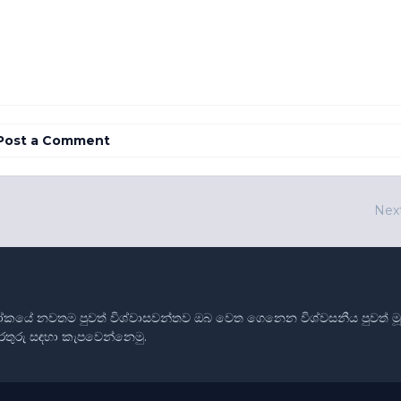
Post a Comment
Nex
ෝකයේ නවතම පුවත් විශ්වාසවන්තව ඔබ වෙත ගෙනෙන විශ්වසනීය පුවත් මූලාශ
තොරතුරු සඳහා කැපවෙන්නෙමු.