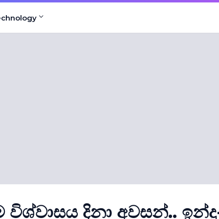
echnology
ශ්වාසය දිනා අවසන්.. ඉන්දු