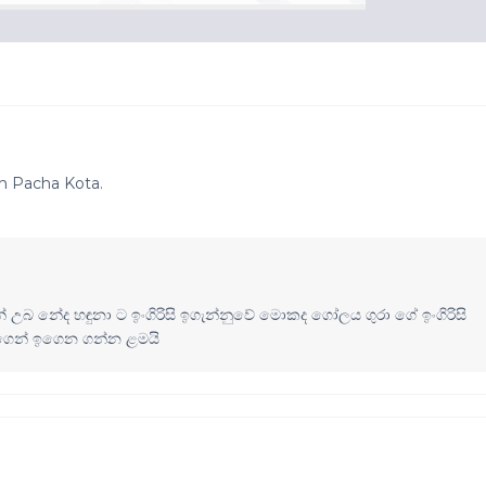
h Pacha Kota.
් උබ නේද හඳුනා ට ඉංගිරිසි ඉගැන්නුවේ මොකද ගෝලය ගුරා ගේ ඉංගිරිසි
 ගෙන් ඉගෙන ගන්න ළමයි