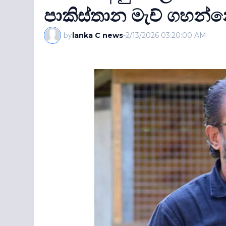
පාකිස්තාන මැච් ගහන්න
by
lanka C news
-
2/13/2026 03:20:00 AM