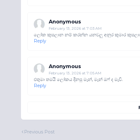
Anonymous
February 13, 2026 at 7:03 AM
ලෝක කුසලාන නම් කරන්න යනවලු අනුර කුමාර කුසලා
Reply
Anonymous
February 13, 2026 at 7:05 AM
එතුමා තමයි ලෝකය දිනපු මෑන්, මෑන් ඔෆ් ද මැචි.
Reply
Previous Post