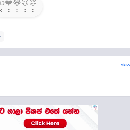
👍
❤️
😂
😢
😡
0
0
0
0
0
View 