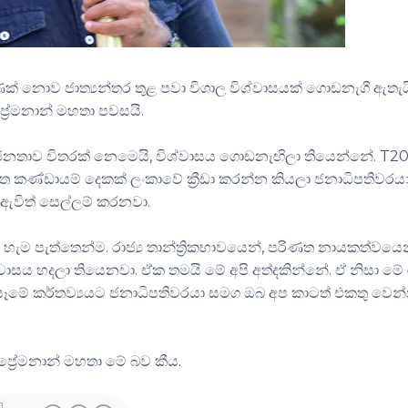
ණක් නොව ජාත්‍යන්තර තුළ පවා විශාල විශ්වාසයක් ගොඩනැගී ඇතැය
් ප්‍රේමනාන් මහතා පවසයි.
 ජනතාව විතරක් නෙමෙයි, විශ්වාසය ගොඩනැඟිලා තියෙන්නේ. T2
 කණ්ඩායම් දෙකක් ලංකාවේ ක්‍රීඩා කරන්න කියලා ජනාධිපතිවරය
ඇවිත් සෙල්ලම් කරනවා.
 පැත්තෙන්ම. රාජ්‍ය තාන්ත්‍රිකභාවයෙන්, පරිණත නායකත්වයෙ
්වාසය හදලා තියෙනවා. ඒක තමයි මේ අපි අත්දකින්නේ. ඒ නිසා මේ
ෑමේ කර්තව්‍යයට ජනාධිපතිවරයා සමග ඔබ අප කාටත් එකතු වෙන
ල් ප්‍රේමනාන් මහතා මේ බව කීය.