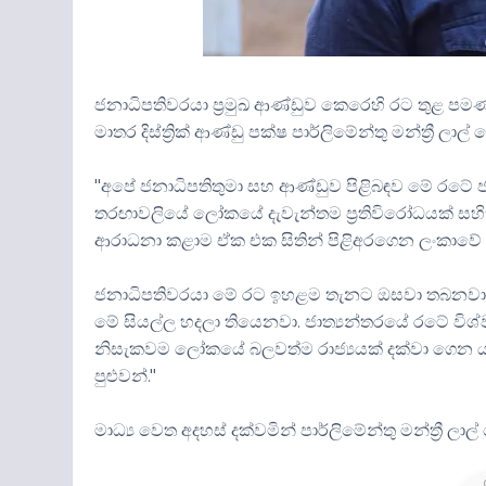
ජනාධිපතිවරයා ප්‍රමුඛ ආණ්ඩුව කෙරෙහි රට තුළ පම
මාතර දිස්ත්‍රික් ආණ්ඩු පක්ෂ පාර්ලිමේන්තු මන්ත්‍රී ලාල
"අපේ ජනාධිපතිතුමා සහ ආණ්ඩුව පිළිබඳව මේ රටේ
තරඟාවලියේ ලෝකයේ දැවැන්තම ප්‍රතිවිරෝධයක් සහිත
ආරාධනා කළාම ඒක එක සිතින් පිළිඅරගෙන ලංකාවේ 
ජනාධිපතිවරයා මේ රට ඉහළම තැනට ඔසවා තබනවා හැම
මේ සියල්ල හදලා තියෙනවා. ජාත්‍යන්තරයේ රටේ විශ
නිසැකවම ලෝකයේ බලවත්ම රාජ්‍යයක් දක්වා ගෙන ය
පුළුවන්."
මාධ්‍ය වෙත අදහස් දක්වමින් පාර්ලිමේන්තු මන්ත්‍රී ලා