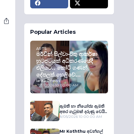
Popular Articles
ARTS
මර්වින් සිල්වා-රිතු ආකර්ෂා
හුටපටයක් අධිකරණයේදී
එලියට.. කෝටි ගණන්
දේපලත් හෙලිවේ...
lanka C news
-
7/31/2026 10:00:00 AM
ඇමති හා නියෝජ්‍ය ඇමති
අතර ගැටුමක් දරුණු වෙයි..
8/05/2026 10:00:00 AM
Mr Koththu අවන්හල්