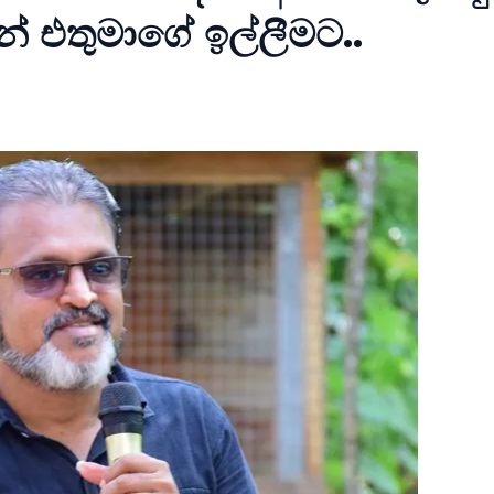
ේ එතුමාගේ ඉල්ලීමට..