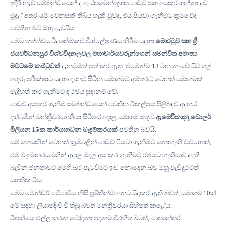
ඉදිරි නැව් සම්බන්ධයෙන් ද ඇස්තමේන්තුගත පාඩුව සහ අයකර ගන්නා දඩ
මුදල් අතර යම් වෙනසක් තිබිය හැකි වුවද
,
එය පියවා ගැනීමට ක්‍රමවේද
පවතින බව ඔහු පැවසීය
.
මෙම තත්ත්වය විද්‍යාත්මකව විශ්ලේෂණය කිරීම සඳහා
මොරටුව සහ ශ්‍රී
ජයවර්ධනපුර විශ්වවිද්‍යාලවල මහාචාර්යවරුන්ගෙන් සමන්විත අමාත්‍ය
මට්ටමේ කමිටුවක්
දැනටමත් පත් කර ඇත
.
එමෙන්ම
13
වන නැවේ සිට ගල්
අඟුරු පරීක්ෂාව සඳහා දැනට සිටින සමාගමට අමතරව වෙනත් සමාගමක්
මැදිහත් කර ගැනීමට ද රජය සූදානම් වේ
.
පාඩුව අයකර ගැනීම සම්බන්ධයෙන් පවතින විකල්පය පිළිබඳව අදහස්
දක්වමින් මන්ත්‍රීවරයා කියා සිටියේ අදාළ සමාගම සතුව
ඇමෙරිකානු ඩොලර්
මිලියන
15
ක කාර්යසාධන බැඳුම්කරයක්
පවතින බවයි
.
යම් හෙයකින් වෙනත් ක්‍රමවලින් පාඩුව පියවා ගැනීමට නොහැකි වුවහොත්
,
එම බැඳුම්කරය මගින් අදාළ මුදල අය කර ගැනීමට රජයට හැකියාව ඇති
බැවින් ජනතාවට මෙහි බර පැටවීමට ඉඩ නොදෙන බව ඔහු වැඩිදුරටත්
සහතික විය
.
මෙම ටෙන්ඩර් පටිපාටිය නිසි ප්‍රමිතීන්ට අනුව සිදුකර ඇති බවත්
,
සමාගම්
10
ක්
මේ සඳහා ලියාපදිංචි වී තිබූ බවත් මන්ත්‍රීවරයා සිහිපත් කළේය
.
විපක්ෂය එල්ල කරන චෝදනා පදනම් විරහිත බවත්
,
ජාත්‍යන්තර