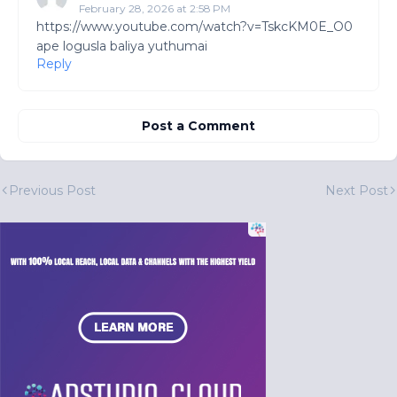
February 28, 2026 at 2:58 PM
https://www.youtube.com/watch?v=TskcKM0E_O0
ape logusla baliya yuthumai
Reply
Post a Comment
Previous Post
Next Post