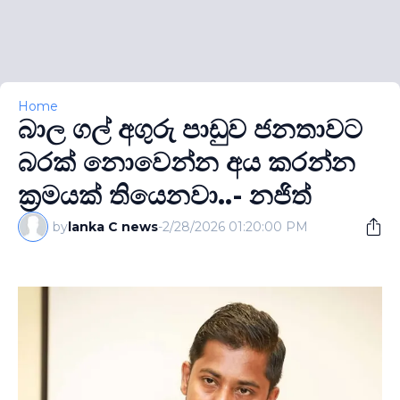
Home
බාල ගල් අගුරු පාඩුව ජනතාවට
බරක් නොවෙන්න අය කරන්න
ක‍්‍රමයක් තියෙනවා..- නජිත්
by
lanka C news
-
2/28/2026 01:20:00 PM