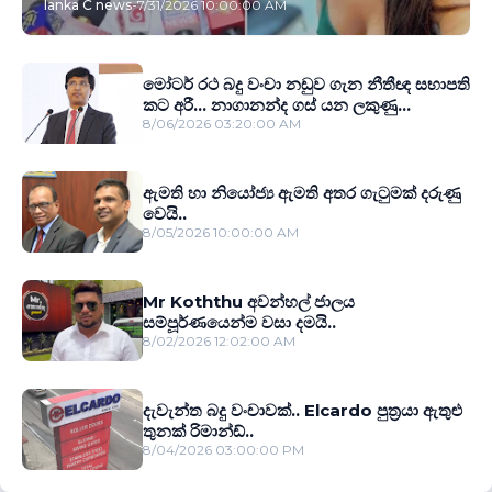
lanka C news
-
7/31/2026 10:00:00 AM
මෝටර් රථ බදු වංචා නඩුව ගැන නීතීඥ සභාපති
කට අරී... නාගානන්ද ගස් යන ලකුණු...
8/06/2026 03:20:00 AM
ඇමති හා නියෝජ්‍ය ඇමති අතර ගැටුමක් දරුණු
වෙයි..
8/05/2026 10:00:00 AM
Mr Koththu අවන්හල් ජාලය
සම්පූර්ණයෙන්ම වසා දමයි..
8/02/2026 12:02:00 AM
දැවැන්ත බදු වංචාවක්.. Elcardo පුත‍්‍රයා ඇතුළු
තුනක් රිමාන්ඩ්..
8/04/2026 03:00:00 PM