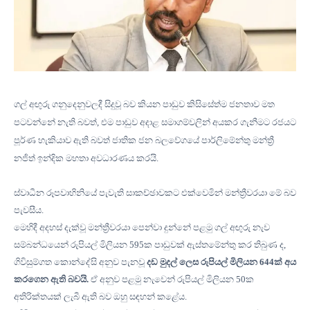
ගල් අඟුරු ගනුදෙනුවලදී සිදුවූ බව කියන පාඩුව කිසිසේත්ම ජනතාව මත
පටවන්නේ නැති බවත්
,
එම පාඩුව අදාළ සමාගම්වලින් අයකර ගැනීමට රජයට
පූර්ණ හැකියාව ඇති බවත් ජාතික ජන බලවේගයේ පාර්ලිමේන්තු මන්ත්‍රී
නජිත් ඉන්දික මහතා අවධාරණය කරයි
.
ස්වාධීන රූපවාහිනියේ පැවැති සාකච්ඡාවකට එක්වෙමින් මන්ත්‍රීවරයා මේ බව
පැවසීය
.
මෙහිදී අදහස් දැක්වූ මන්ත්‍රීවරයා පෙන්වා දුන්නේ පළමු ගල් අඟුරු නැව
සම්බන්ධයෙන් රුපියල් මිලියන
595
ක පාඩුවක් ඇස්තමේන්තු කර තිබුණ ද
,
ගිවිසුම්ගත කොන්දේසි අනුව පැනවූ
දඩ මුදල් ලෙස රුපියල් මිලියන
644
ක් අය
කරගෙන ඇති බවයි
.
ඒ අනුව පළමු නැවෙන් රුපියල් මිලියන
50
ක
අතිරික්තයක් ලැබී ඇති බව ඔහු සඳහන් කළේය
.