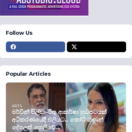
Follow Us
Popular Articles
ARTS
මර්වින් සිල්වා-රිතු ආකර්ෂා හුටපටයක්
අධිකරණයේදී එලියට.. කෝටි ගණන්
දේපලත් හෙලිවේ...