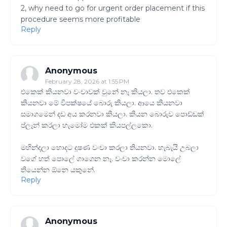
2, why need to go for urgent order placement if this
procedure seems more profitable
Reply
Anonymous
February 28, 2026 at 1:55 PM
එකෙක් කියනවා වංචාවක් වුනේ නෑ කියලා. තව එකෙක්
කියනවා මේ විපක්ෂයේ බොරු කියලා. ආයෙ කියනවා
සමාගමෙන් දඩ අය කරනවා කියලා. කියන බොරුව පොඩ්ඩක්
ප්ලෑන් කරලා හැමෝම එකක් කියපල්ලකො.
මහින්දලා හොදට දූෂණ වංචා කරලා තියනවා. හැබැයි උබලා
වගේ හත් පොලේ ගාගෙන නෑ. වංචා කරන්න මොලේ
තියෙන්න ඕනෙ යකුනේ.
Reply
Anonymous