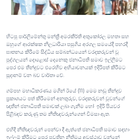
හිටපු පාර්ලිමේන්තු මන්ත්‍රී අමරකීර්ති අතුකෝරල මහතා සහ
ඔහුගේ ආරක්ෂක නිලධාරියා පසුගිය අරගල සමයේදී පහරදී
ඝාතනය කිරීමේ සිද්ධිය සම්බන්ධයෙන් වරදකරුවන් වූ
පුද්ගලයන් දොළොස් දෙනෙකු ජනාධිපති සමාව ඉල්ලීමට
පෙර එම තීන්දුවට එරෙහිව අභියාචනයක් ඉදිරිපත් කිරීමට
සූදානම් වන බව වාර්තා වේ.
ගම්පහ මහාධිකරණය මගින් ඊයේ (11) මෙම නඩු තීන්දුව
ප්‍රකාශයට පත් කිරීමෙන් අනතුරුව, වරදකරුවන් වූවන්ගේ
ඥාතීන් ජනාධිපති සමාවක් ලබා ගැනීම හෝ ඉදිරි පියවර
පිළිබඳව කරුණු තම නීතිඥවරුන්ගෙන් විමසා ඇත.
එහිදී නීතිඥවරුන් පෙන්වා දී ඇත්තේ ජනාධිපති සමාව සඳහා
ඉල්ලුම් කිරීමට පෙර පවතින නීතිමය අවස්ථාව වන්නේ