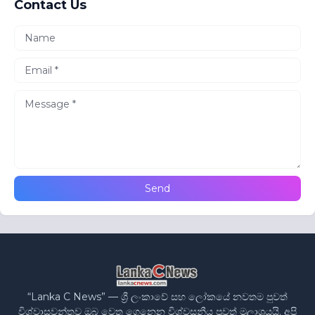
Contact Us
“Lanka C News” — ශ්‍රී ලංකාවේ සහ ලෝකයේ නවතම පුවත්
විශ්වාසවන්තව ඔබ වෙත ගෙනෙන විශ්වසනීය පුවත් මූලාශ්‍රයයි. අපි