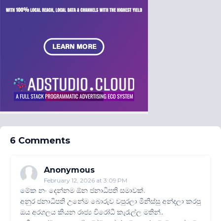
6 Comments
Anonymous
February 12, 2026 at 3:09 PM
මේක නං දෙන්නම ඕන ජනාධිපති සමාවක්.
අනුර ජනාධිපති උනේම බොරුව වපුරලා මිනිස්සු අන්දලා කරපු
ඔය අරගලය කියන රාජ්‍ය විරෝධී කැරැල්ල මතින්..