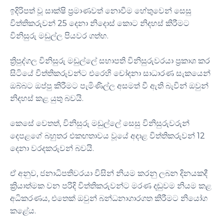
ඉදිරිපත් වූ සාක්ෂි ප්‍රමාණවත් නොවීම හේතුවෙන් සෙසු
විත්තිකරුවන් 25 දෙනා නිදොස් කොට නිදහස් කිරීමට
විනිසුරු මඩුල්ල පියවර ගත්හ.
ත්‍රිපුද්ගල විනිසුරු මඩුල්ලේ සභාපති විනිසුරුවරයා ප්‍රකාශ කර
සිටියේ විත්තිකරුවන්ට එරෙහි චෝදනා සාධාරණ සැකයෙන්
ඔබ්බට ඔප්පු කිරීමට පැමිණිල්ල අසමත් වී ඇති බැවින් ඔවුන්
නිදහස් කළ යුතු බවයි.
කෙසේ වෙතත්, විනිසුරු මඩුල්ලේ සෙසු විනිසුරුවරුන්
දෙපළගේ බහුතර එකඟතාවය වූයේ අදාළ විත්තිකරුවන් 12
දෙනා වරදකරුවන් බවයි.
ඒ අනුව, ජනාධිපතිවරයා විසින් නියම කරනු ලබන දිනයකදී
ක්‍රියාත්මක වන පරිදි විත්තිකරුවන්ට මරණ දඬුවම නියම කළ
අධිකරණය, එතෙක් ඔවුන් බන්ධනාගාරගත කිරීමට නියෝග
කළේය.