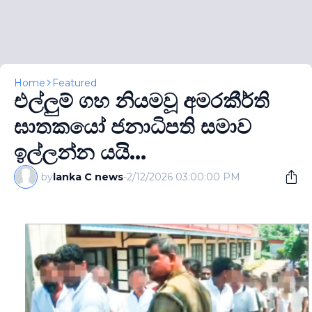
Home
Featured
එල්ලුම් ගහ නියමවූ අමරකීර්ති
ඝාතකයෝ ජනාධිපති සමාව
ඉල්ලන්න යයි...
by
lanka C news
-
2/12/2026 03:00:00 PM