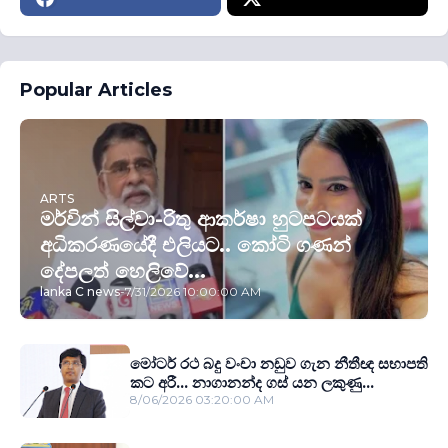
Popular Articles
ARTS
මර්වින් සිල්වා-රිතු ආකර්ෂා හුටපටයක්
අධිකරණයේදී එලියට.. කෝටි ගණන්
දේපලත් හෙලිවේ...
lanka C news
-
7/31/2026 10:00:00 AM
මෝටර් රථ බදු වංචා නඩුව ගැන නීතීඥ සභාපති
කට අරී... නාගානන්ද ගස් යන ලකුණු...
8/06/2026 03:20:00 AM