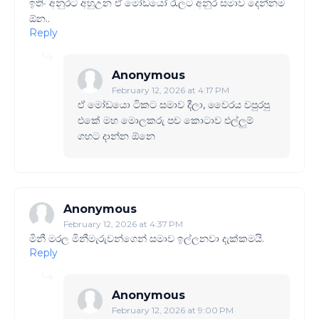
ඉතිං අනුරට අහුඋන ඒ මෝඩයෝ රැලට අනුර සමාව දෙන්නම
ඕන..
Reply
Anonymous
February 12, 2026 at 4:17 PM
ඒ මෝඩයො ටිකට සමාව දීලා, වෛරය වපුරපු
එකේ මහ මොලකරු පච කොටාව එල්ලුම්
ගහට දාන්න ඕනෙ
Anonymous
February 12, 2026 at 4:37 PM
මිනී මරල මිනීමැරුවන්ගෙන් සමාව ඉල්ලනවා දැක්කමයි.
Reply
Anonymous
February 12, 2026 at 9:00 PM