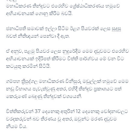
මහාධිකරණ තීන්දුවට එරෙහිව ශ්‍රේෂ්ඨාධිකරණය හමුවේ
අභියාචනයක් ගොනු කිරීම බවයි.
ජනාධිපති සමාවක් ඉල්ලා සිටීම ඊළග පියවරක් ලෙස සුදුසු
බවත් නීතීඥයන් පෙන්වා දී ඇත.
ඒ අනුව, පළමු පියවර ලෙස නුදුරේදීම මෙම දඬුවමට එරෙහිව
අභියාචනයක් ඉදිරිපත් කිරීමට විත්ති පාර්ශ්වය මේ වන විට
කටයුතු කරමින් සිටියි.
ගම්පහ ත්‍රිපුද්ගල මහාධිකරණ විනිසුරු මඩුල්ලක් හමුවේ මෙම
නඩු විභාගය පැවැත්වුණු අතර, එහිදී තීන්දුව ප්‍රකාශයට පත්
කෙරුණේ බෙදුණු තීන්දුවක් වශයෙනි.
විත්තිකරුවන් 37 දෙනෙකු අතුරින් 12 දෙනෙකු චෝදනාවලට
වරදකරුවන් බව තීරණය වූ අතර, ඔවුන්ට මරණ දඬුවම
නියම විය.