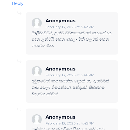
Reply
Anonymous
February 13, 2026 at 3:42 PM
මාලිමාවටයි, උන්ට වචනයෙන් හරි සහයෝගය
දෙන උන්ටයි හෙන ගහලා මිනී වලටත් හෙන
ගහන්න ඕන.
Anonymous
February 13, 2026 at 3:46 PM
අමුතුවෙන් ශාප කරන්න දෙයක් නෑ. දැනටමත්
ශාප වෙලා තියෙන්නේ. ඡන්දයක් තිබ්බනම්
බලන්න පුළුවන්.
Anonymous
February 13, 2026 at 4:45 PM
මාලිමාව හෙවත් ජවිපෙ සිංහල බෞද්ධයාට