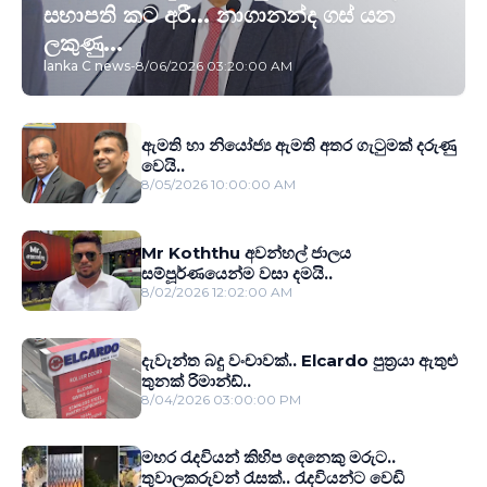
සභාපති කට අරී... නාගානන්ද ගස් යන
ලකුණු...
lanka C news
-
8/06/2026 03:20:00 AM
ඇමති හා නියෝජ්‍ය ඇමති අතර ගැටුමක් දරුණු
වෙයි..
8/05/2026 10:00:00 AM
Mr Koththu අවන්හල් ජාලය
සම්පූර්ණයෙන්ම වසා දමයි..
8/02/2026 12:02:00 AM
දැවැන්ත බදු වංචාවක්.. Elcardo පුත‍්‍රයා ඇතුළු
තුනක් රිමාන්ඩ්..
8/04/2026 03:00:00 PM
මහර රැදවියන් කිහිප දෙනෙකු මරුට..
තුවාලකරුවන් රැසක්.. රැදවියන්ට වෙඩි