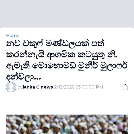
Home
නව වකුෆ් මණ්ඩලයක් පත්
කරන්නැයි ආගමික කටයුතු නි.
ඇමැති මොහොමඩ් මුනීර් මුලාෆර්
දන්වලා...
by
lanka C news
-
2/13/2026 03:00:00 PM