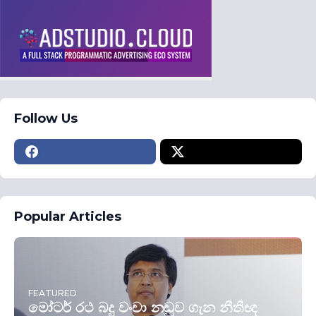
Follow Us
Popular Articles
FEATURED
මෝටර් රථ බදු වංචා නඩුව ගැන නීතීඥ