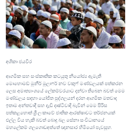
අශිකා ජයවීර
ආගමික සහ සංස්කෘතික කටයුතු නියෝජ්‍ය ඇමැති
මොහොමඩ් මුනීර් මුලාෆර් නව වකුෆ් මණ්ඩලයක් පත්කරන
ලෙස අමාත්‍යාංශයේ ලේකම්වරයාට දන්වා තිබෙන බවත් මෙම
මණ්ඩලය සඳහා යෝජිත පුද්ගලයන් දරන ආගමික මතවාද
ඉතාම අන්තවාදී සහ දැඩි දෘෂ්ටිවාදි බැවින් මෙම පිරිස
පත්කළහොත් ශ්‍රී ලංකාවේ ජාතික ආරක්ෂාවට තර්ජනයක්
එල්ල විය හැකි බවත් බොදු බල සේනා සංවිධානයේ
මහලේකම් ගලගොඩඅත්තේ ඥානසාර හිමියෝ පැවසූහ.