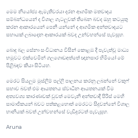
මෙම නියෝජ්‍ය ඇමැතිවරයා දරන ආගමික මතවාදය
සම්බන්ධයෙන් ද විශාල ගැටලුවක් තිබෙන බවද ඔහු කටයුතු
කරන ආකාරයෙන් පෙනී යන්නේ ද ආගමික අන්තවාදයට
සහායක් ලබාදෙන ආකාරයක් බවද උන්වහන්සේ පැවසූහ.
බොදු බල සේනා සංවිධානය විසින් කොළඹ දී පැවැත්වූ මාධ්‍ය
හමුවට එක්වෙමින් ගලගොඩඅත්තේ ඥානසාර හිමියෝ මේ
පිළිබඳව කියා සිටියහ.
මෙරට සියලුම මුස්ලිම් පල්ලි පාලනය කරනු ලබන්නේ වකුෆ්
සභාව බවත් එම ආයතනය ස්වාධීන ආයතනයක් වීම
අත්‍යවශ්‍ය කාරණාවක් වුවත් මෙවැනි අන්තවාදී පිරිස් මෙහි
සාමාජිකයන් බවට පත්කළහොත් මෙරටට සිදුවන්නේ විශාල
හානියක් බවත් උන්වහන්සේ වැඩිදුරටත් පැවැසූහ.
Aruna