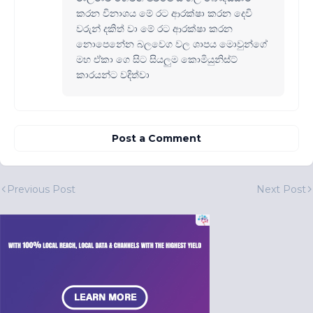
කරන විනාශය මේ රට ආරක්ෂා කරන දෙවි
වරුන් දකිත් වා මේ රට ආරක්ෂා කරන
නොපෙනේන බලවෙග වල ශාපය මොවුන්ගේ
මහ ඒකා ගෙ සිට සියලුම කොමියුනිස්ට්
කාරයන්ට වදිත්වා
Post a Comment
Previous Post
Next Post