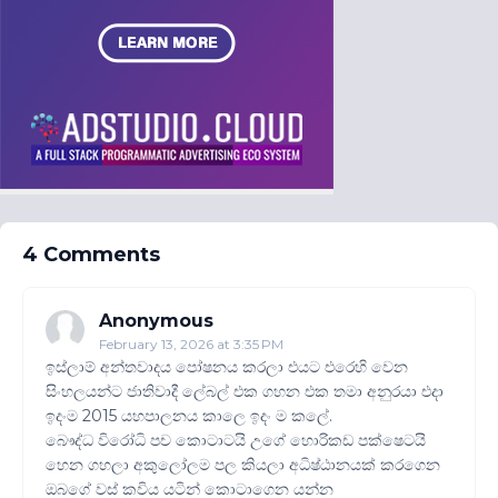
4 Comments
Anonymous
February 13, 2026 at 3:35 PM
ඉස්ලාම් අන්තවාදය පෝෂනය කරලා එයට එරෙහි වෙන
සිංහලයන්ට ජාතිවාදී ලේබල් එක ගහන එක තමා අනුරයා එදා
ඉදංම 2015 යහපාලනය කාලෙ ඉදං ම කලේ.
බෞද්ධ විරෝධි පච කොටාටයි උගේ හොරිකඩ පක්ෂෙටයි
හෙන ගහලා අකුලෝලම පල කියලා අධිෂ්ඨානයක් කරගෙන
ඔබගේ වස් කවිය යටින් කොටාගෙන යන්න