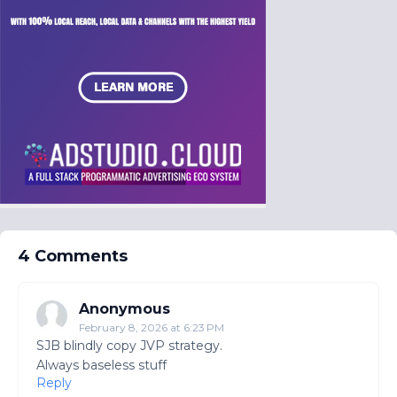
4 Comments
Anonymous
February 8, 2026 at 6:23 PM
SJB blindly copy JVP strategy.
Always baseless stuff
Reply