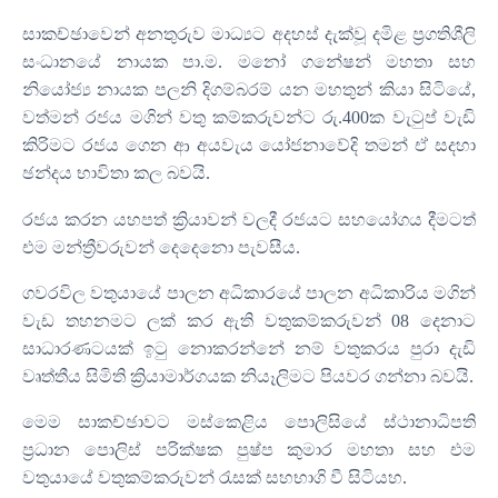
සාකච්ඡාවෙන් අනතුරුව මාධ්‍යට අදහස් දැක්වූ දමිළ ප්‍රගතිශීලි
සංධානයේ නායක පා
.
ම
.
මනෝ ගනේෂන් මහතා සහ
නියෝජ්‍ය නායක පලනි දිගම්බරම් යන මහතුන් කියා සිටියේ
,
වත්මන් රජය මගින් වතු කම්කරුවන්ට රු
.400
ක වැටුප් වැඩි
කිරිමට රජය ගෙන ආ අයවැය යෝජනාවේදි තමන් ඒ සදහා
ඡන්දය භාවිතා කල බවයි
.
රජය කරන යහපත් ක්‍රියාවන් වලදී රජයට සහයෝගය දීමටත්
එම මන්ත්‍රීවරුවන් දෙදෙනො පැවසීය
.
ගවරවිල වතුයායේ පාලන අධිකාරයේ පාලන අධිකාරිය මගින්
වැඩ තහනමට ලක් කර ඇති වතුකම්කරුවන්
08
දෙනාට
සාධාරණටයක් ඉටු නොකරන්නේ නම් වතුකරය පුරා දැඩි
වෘත්තීය සිමිති ක්‍රියාමාර්ගයක නියෑලිමට පියවර ගන්නා බවයි
.
මෙම සාකච්ඡාවට මස්කෙළිය පොලිසියේ ස්ථානාධිපති
ප්‍රධාන පොලිස් පරික්ෂක පුෂ්ප කුමාර මහතා සහ එම
වතුයායේ වතුකම්කරුවන් රැසක් සහභාගි වී සිටියහ
.