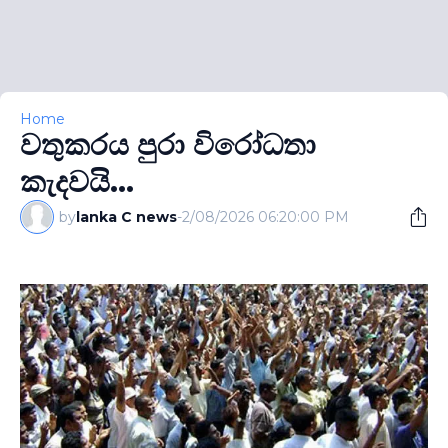
Home
වතුකරය පුරා විරෝධතා
කැදවයි...
by
lanka C news
-
2/08/2026 06:20:00 PM