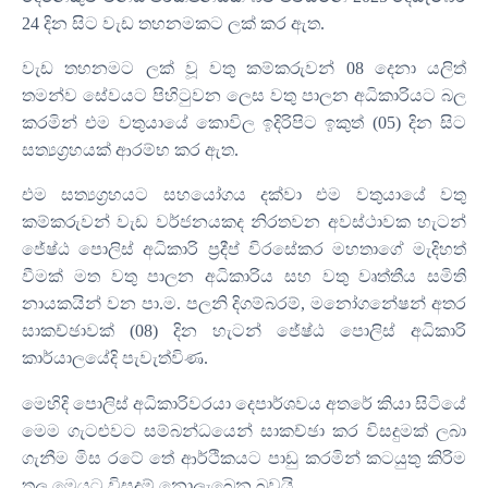
24
දින සිට වැඩ තහනමකට ලක් කර ඇත
.
වැඩ තහනමට ලක් වූ වතු කම්කරුවන්
08
දෙනා යලිත්
තමන්ව සේවයට පිහිටුවන ලෙස වතු පාලන අධිකාරියට බල
කරමින් එම වතුයායේ කොවිල ඉදිරිපිට ඉකුත්
(05)
දින සිට
සත්‍යග්‍රහයක් ආරම්භ කර ඇත
.
එම සත්‍යග්‍රහයට සහයෝගය දක්වා එම වතුයායේ වතු
කම්කරුවන් වැඩ වර්ජනයකද නිරතවන අවස්ථාවක හැටන්
ජේෂ්ඨ පොලිස් අධිකාරි ප්‍රදීප් විරසේකර මහතාගේ මැදිහත්
වීමක් මත වතු පාලන අධිකාරිය සහ වතු වෘත්තීය සමිති
නායකයින් වන පා
.
ම
.
පලනි දිගම්බරම්
,
මනෝගනේෂන් අතර
සාකච්ඡාවක්
(08)
දින හැටන් ජේෂ්ඨ පොලිස් අධිකාරි
කාර්යාලයේදි පැවැත්විණ
.
මෙහිදි පොලිස් අධිකාරිවරයා දෙපාර්ශවය අතරේ කියා සිටියේ
මෙම ගැටළුවට සම්බන්ධයෙන් සාකච්ඡා කර විසදුමක් ලබා
ගැනීම මිස රටේ තේ ආර්ථිකයට පාඩු කරමින් කටයුතු කිරිම
තුල මෙයට විසදුම් නොලැබෙන බවයි
.