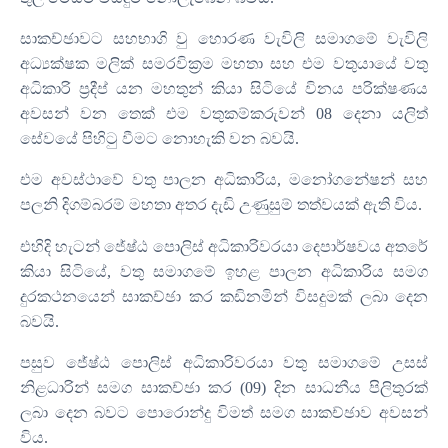
සාකච්ඡාවට සහභාගි වු හොරණ වැවිලි සමාගමේ වැවිලි
අධ්‍යක්ෂක මලික් සමරවික්‍රම මහතා සහ එම වතුයායේ වතු
අධිකාරි ප්‍රදීප් යන මහතුන් කියා සිටියේ විනය පරික්ෂණය
අවසන් වන තෙක් එම වතුකම්කරුවන්
08
දෙනා යලිත්
සේවයේ පිහිටු වීමට නොහැකි වන බවයි
.
එම අවස්ථාවේ වතු පාලන අධිකාරිය
,
මනෝගනේෂන් සහ
පලනි දිගම්බරම් මහතා අතර දැඩි උණුසුම් තත්වයක් ඇති විය
.
එහිදි හැටන් ජේෂ්ඨ පොලිස් අධිකාරිවරයා දෙපාර්ෂවය අතරේ
කියා සිටියේ
,
වතු සමාගමේ ඉහළ පාලන අධිකාරිය සමග
දුරකථනයෙන් සාකච්ඡා කර කඩිනමින් විසදුමක් ලබා දෙන
බවයි
.
පසුව ජේෂ්ඨ පොලිස් අධිකාරිවරයා වතු සමාගමේ උසස්
නිළධාරින් සමග සාකච්ඡා කර
(09)
දින සාධනීය පිලිතුරක්
ලබා දෙන බවට පොරොන්දු විමත් සමග සාකච්ඡාව අවසන්
විය
.