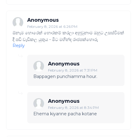
Anonymous
February 8, 2026 at 6:26 PM
ඕනෑම හොරෙක් හොරකම් කරලා අහුවුනාම ඔහුට උසස්වීමක්
දී පඩි වැඩිකල යුතුය - මීට මහින්ද රාජපක්හොරු
Reply
Anonymous
February 8, 2026 at 7:31 PM
Bappagen punchiamma hour.
Anonymous
February 8, 2026 at 8:34 PM
Ehema kiyanne pacha kotane