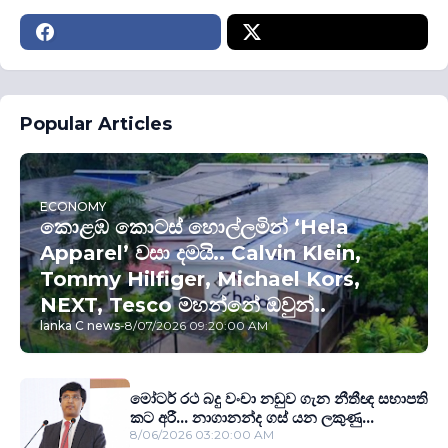
Popular Articles
ECONOMY
කොළඹ කොටස් හොල්ලමින් ‘Hela
Apparel’ වසා දමයි.. Calvin Klein,
Tommy Hilfiger, Michael Kors,
NEXT, Tesco මහන්නේ ඔවුන්..
lanka C news
-
8/07/2026 09:20:00 AM
මෝටර් රථ බදු වංචා නඩුව ගැන නීතීඥ සභාපති
කට අරී... නාගානන්ද ගස් යන ලකුණු...
8/06/2026 03:20:00 AM