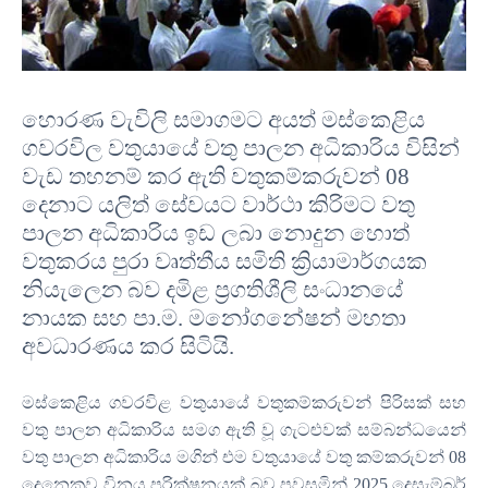
හොරණ වැවිලි සමාගමට අයත් මස්කෙළිය
ගවරවිල වතුයායේ වතු පාලන අධිකාරිය විසින්
වැඩ තහනම් කර ඇති වතුකම්කරුවන්
08
දෙනාට යලිත් සේවයට වාර්ථා කිරිමට වතු
පාලන අධිකාරිය ඉඩ ලබා නොදුන හොත්
වතුකරය පුරා වෘත්තීය සමිති ක්‍රියාමාර්ගයක
නියැලෙන බව දමිළ ප්‍රගතිශීලි සංධානයේ
නායක සහ පා
.
ම
.
මනෝගනේෂන් මහතා
අවධාරණය කර සිටියි
.
මස්කෙළිය ගවරවිළ වතුයායේ වතුකම්කරුවන් පිරිසක් සහ
වතු පාලන අධිකාරිය සමග ඇති වූ ගැටළුවක් සම්බන්ධයෙන්
වතු පාලන අධිකාරිය මගින් එම වතුයායේ වතු කම්කරුවන්
08
දෙනෙකුව විනය පරික්ෂනයක් බව පවසමින්
2025
දෙසැම්බර්