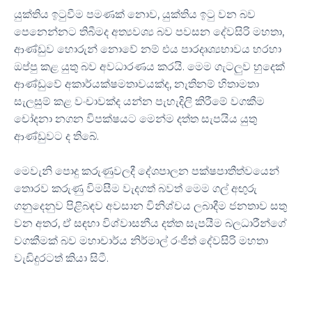
යුක්තිය ඉටුවීම පමණක් නොව, යුක්තිය ඉටු වන බව
පෙනෙන්නට තිබීමද අත්‍යවශ්‍ය බව පවසන දේවසිරි මහතා,
ආණ්ඩුව හොරුන් නොවේ නම් එය පාරදෘශ්‍යභාවය හරහා
ඔප්පු කළ යුතු බව අවධාරණය කරයි. මෙම ගැටලුව හුදෙක්
ආණ්ඩුවේ අකාර්යක්ෂමතාවයක්ද, නැතිනම් හිතාමතා
සැලසුම් කළ වංචාවක්ද යන්න පැහැදිලි කිරීමේ වගකීම
චෝදනා නගන විපක්ෂයට මෙන්ම දත්ත සැපයිය යුතු
ආණ්ඩුවට ද තිබේ.
මෙවැනි පොදු කරුණුවලදී දේශපාලන පක්ෂපාතීත්වයෙන්
තොරව කරුණු විමසීම වැදගත් බවත් මෙම ගල් අඟුරු
ගනුදෙනුව පිළිබඳව අවසාන විනිශ්චය ලබාදීම ජනතාව සතු
වන අතර, ඒ සඳහා විශ්වාසනීය දත්ත සැපයීම බලධාරීන්ගේ
වගකීමක් බව මහාචාර්ය නිර්මාල් රංජිත් දේවසිරි මහතා
වැඩිදුරටත් කියා සිටී.