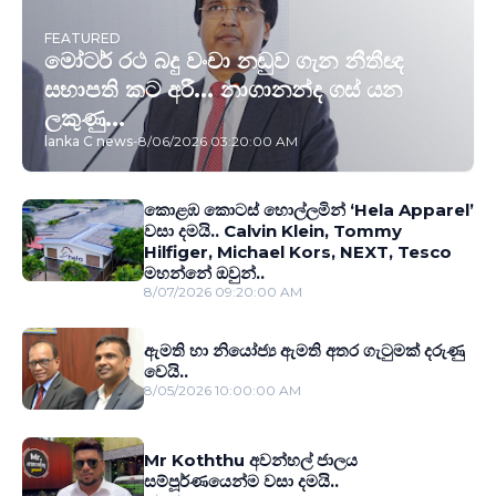
FEATURED
මෝටර් රථ බදු වංචා නඩුව ගැන නීතීඥ
සභාපති කට අරී... නාගානන්ද ගස් යන
ලකුණු...
lanka C news
-
8/06/2026 03:20:00 AM
කොළඹ කොටස් හොල්ලමින් ‘Hela Apparel’
වසා දමයි.. Calvin Klein, Tommy
Hilfiger, Michael Kors, NEXT, Tesco
මහන්නේ ඔවුන්..
8/07/2026 09:20:00 AM
ඇමති හා නියෝජ්‍ය ඇමති අතර ගැටුමක් දරුණු
වෙයි..
8/05/2026 10:00:00 AM
Mr Koththu අවන්හල් ජාලය
සම්පූර්ණයෙන්ම වසා දමයි..