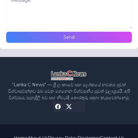
“Lanka C News” — ශ්‍රී ලංකාවේ සහ ලෝකයේ නවතම පුවත්
විශ්වාසවන්තව ඔබ වෙත ගෙනෙන විශ්වසනීය පුවත් මූලාශ්‍රයයි. අපි
විශ්වසය, පැහැදිලි බව සහ නිවැරදි තොරතුරු සඳහා කැපවෙන්නෙමු.