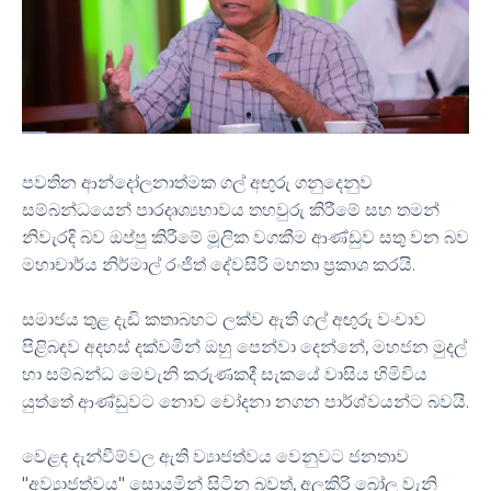
පවතින ආන්දෝලනාත්මක ගල් අඟුරු ගනුදෙනුව
සම්බන්ධයෙන් පාරදෘශ්‍යභාවය තහවුරු කිරීමේ සහ තමන්
නිවැරදි බව ඔප්පු කිරීමේ මූලික වගකීම ආණ්ඩුව සතු වන බව
මහාචාර්ය නිර්මාල් රංජිත් දේවසිරි මහතා ප්‍රකාශ කරයි.
සමාජය තුළ දැඩි කතාබහට ලක්ව ඇති ගල් අඟුරු වංචාව
පිළිබඳව අදහස් දක්වමින් ඔහු පෙන්වා දෙන්නේ, මහජන මුදල්
හා සම්බන්ධ මෙවැනි කරුණකදී සැකයේ වාසිය හිමිවිය
යුත්තේ ආණ්ඩුවට නොව චෝදනා නගන පාර්ශ්වයන්ට බවයි.
වෙළඳ දැන්වීම්වල ඇති ව්‍යාජත්වය වෙනුවට ජනතාව
"අව්‍යාජත්වය" සොයමින් සිටින බවත්, අලකිරි බෝල වැනි