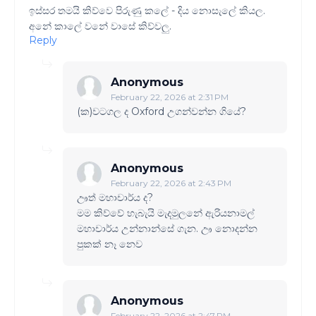
ඉස්සර තමයි කිව්වෙ පිරුණු කලේ - දිය නොසැලේ කියල.
අනේ කාලේ වනේ වාසේ කිව්වලු.
Reply
Anonymous
February 22, 2026 at 2:31 PM
(ක)වටගල ද Oxford උගන්වන්න ගියේ?
Anonymous
February 22, 2026 at 2:43 PM
ඌත් මහාචාර්ය ද?
මම කිව්වේ හැබැයි මැදමුලනේ ඇරියනාමල්
මහාචාර්ය උන්නාන්සේ ගැන. ඌ නොදන්න
පුකක් නෑ නෙව
Anonymous
February 22, 2026 at 2:47 PM