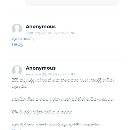
Anonymous
February 22, 2026 at 2:29 PM
දැන් කාපන් ගූ
Reply
Anonymous
February 22, 2026 at 5:43 PM
255 කටුබැද්ද බස් එකේ කොන්දොස්තර වැඩේ කරද්දි මාටියා
ගැහැව්වා
ස්වාධීන ශිෂ්‍ය සංගමේ ඉන්න ගමන් එතනින් මාටියා ගැහැව්වා
6% ටී-ශර්ට් වලින් මාටියා ගැහැව්වා
දැන් මූ එනවා අනුන්ගේ රෙදි වල තුත්තිරි හොයන්න