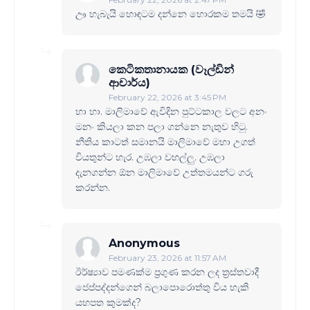
ඌ හැබැයි හොඳටම දන්නෙ හොරකම තමයි 🤣
කෙටිකතානායක (වෑල්ඩින්
ආචාර්ය)
February 22, 2026 at 3:45 PM
හා හා. මාලිමාවේ ඇවිදින පුට්ටකාල වලට අනං
මනං කියලා කන පලා ගන්නෙ නැතුව හි‍ටු.
නීතිය කාටත් සමානයි මාලිමාවේ මහා උගත්
වියතුන්ට හැර. උඹලා වහල්ලු. උඹලා
දැනගන්න ඕන මාලිමාවේ උත්තමයන්ට ගරු
කරන්න.
Anonymous
February 23, 2026 at 11:57 AM
ඊර්ෂ්‍යාව පමණක්ම ප්‍රගුණ කරන ලද ත්‍රස්තවාදී
ජෙප්පද්දන්ගෙන් බලාපොරොත්තු විය හැකි
යහපත කුමක්ද?