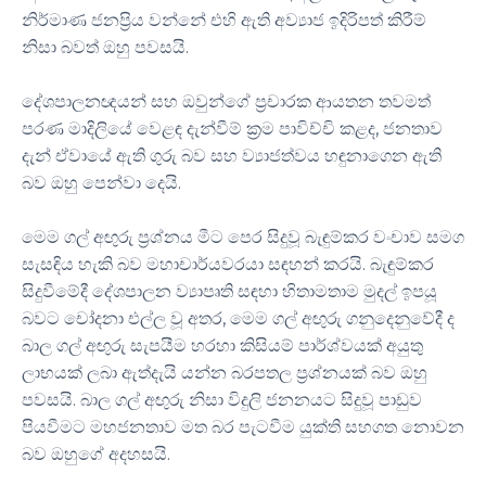
නිර්මාණ ජනප්‍රිය වන්නේ එහි ඇති අව්‍යාජ ඉදිරිපත් කිරීම්
නිසා බවත් ඔහු පවසයි.
දේශපාලනඥයන් සහ ඔවුන්ගේ ප්‍රචාරක ආයතන තවමත්
පරණ මාදිලියේ වෙළඳ දැන්වීම් ක්‍රම පාවිච්චි කළද, ජනතාව
දැන් ඒවායේ ඇති ගුරු බව සහ ව්‍යාජත්වය හඳුනාගෙන ඇති
බව ඔහු පෙන්වා දෙයි.
මෙම ගල් අඟුරු ප්‍රශ්නය මීට පෙර සිදුවූ බැඳුම්කර වංචාව සමග
සැසඳිය හැකි බව මහාචාර්යවරයා සඳහන් කරයි. බැඳුම්කර
සිදුවීමේදී දේශපාලන ව්‍යාපෘති සඳහා හිතාමතාම මුදල් ඉපයූ
බවට චෝදනා එල්ල වූ අතර, මෙම ගල් අඟුරු ගනුදෙනුවේදී ද
බාල ගල් අඟුරු සැපයීම හරහා කිසියම් පාර්ශ්වයක් අයුතු
ලාභයක් ලබා ඇත්දැයි යන්න බරපතල ප්‍රශ්නයක් බව ඔහු
පවසයි. බාල ගල් අඟුරු නිසා විදුලි ජනනයට සිදුවූ පාඩුව
පියවීමට මහජනතාව මත බර පැටවීම යුක්ති සහගත නොවන
බව ඔහුගේ අදහසයි.