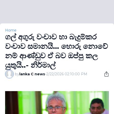
Home
ගල් අගුරු වංචාව හා බැදුම්කර
වංචාව සමානයි... හොරු නොවේ
නම් ආණ්ඩුව ඒ බව ඔප්පු කල
යුතුයි..- නිර්මාල්
by
lanka C news
-
2/22/2026 02:10:00 PM