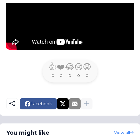
👍
❤️
😂
😢
😡
0
0
0
0
0
Facebook
You might like
View all