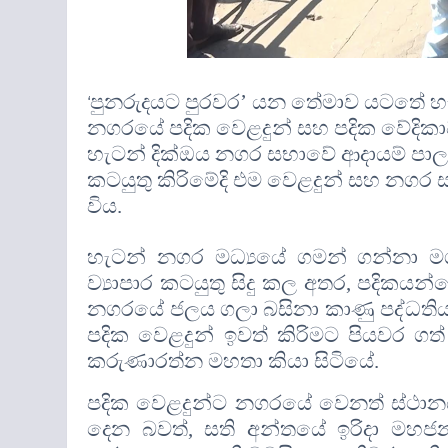
පුනරුදයට පුරවර
’
යන තේමාව යටතේ හැටන
‘
නගරයේ පදික වෙළදුන් සහ පදික වේදිකාව
හැටන් දික්ඔය නගර සභාවේ ආදායම් පාලක
කටයුතු කිරිමේදි එම වෙළදුන් සහ නගර ස
විය
.
හැටන් නගර මධ්‍යයේ ගමන් ගන්නා මග
ව්‍යාපාර කටයුතු සිදු කල අතර
,
පදිකයන්ග
නගරයේ ජලය ගලා බසිනා කාණු පද්ධතිය 
පදික වෙළදුන් ඉවත් කිරිමට පියවර 
කරුණාරත්න මහතා කියා සිටියේ
.
පදික වෙළදුන්ට නගරයේ වෙනත් ස්ථානය
දෙන බවත්
,
සති අන්තයේ ඉරිදා මහජන