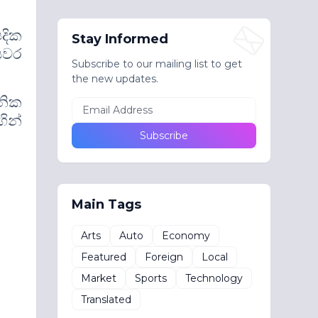
දික
Stay Informed
යවර
Subscribe to our mailing list to get
the new updates.
නික
ින්
Main Tags
Arts
Auto
Economy
Featured
Foreign
Local
Market
Sports
Technology
Translated