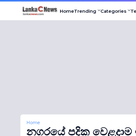
Home
Trending
Categories
T
Home
නගරයේ පදික වෙළදාම ඉවත