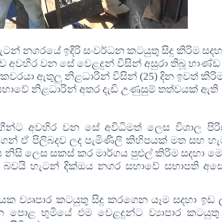
් නගරයේ ඉදිරි සංවර්ධන කටයුතු සිදු කිරිම සදහ
 අවහිර වන සේ වෙළදුන් විසින් අසුරා තිබූ භාණ්ඩ
වරයා ඇතුලු නිළධාරින් විසින්
(25)
දින ඉවත් කිර
භාවේ නිළධාරින් අතර දැඩි උණුසුම් තත්වයක් ඇති
ීන්ට අවහිර වන සේ අවිධිමත් ලෙස විශාල පිරි
ෙන් ඒ පිලිබදව ලද පැමිණිලි කිහිපයක් මත සහ හැ
නිසි ලෙස සකස් කර මාර්ගය පුළුල් කිරිම සදහා ම
ගත් බවයි හැටන් දික්ඔය නගර සභාවේ සභාපති අ
ක ව්‍යෘපාර කටයුතු සිදු කරගෙන යෑම සදහා ඉඩ 
 පොළ භුමියේ එම වෙළදුන්ට ව්‍යාපාර කටයුතු ස