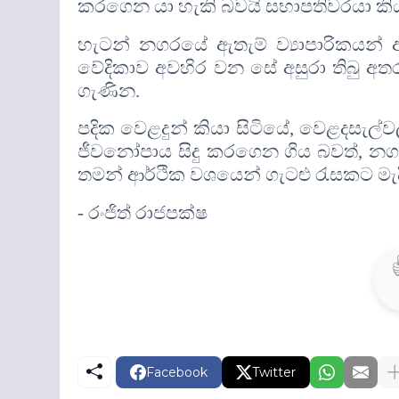
කරගෙන යා හැකි බවයි සභාපතිවරයා කිය
හැටන් නගරයේ ඇතැම් ව්‍යාපාරිකයන්
වේදිකාව අවහිර වන සේ අසුරා තිබු අත
ගැණින
.
පදික වෙළදුන් කියා සිටියේ
,
වෙළදසැල්වල
ජීවනෝපාය සිදු කරගෙන ගිය බවත්
,
නගර
තමන් ආර්ථික වශයෙන් ගැටළු රැසකට මැ
-
රංජිත් රාජපක්ෂ
Facebook
Twitter