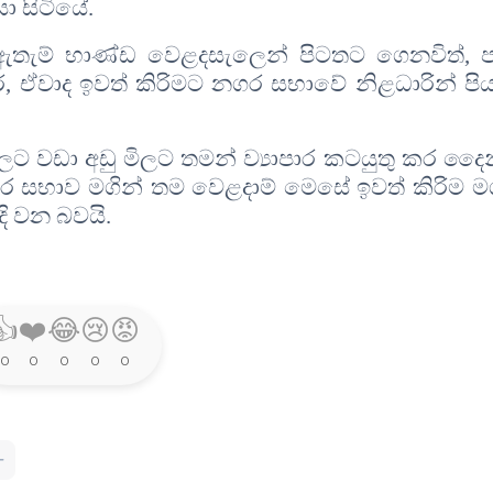
ා සිටියේ
.
 ඇතැම් භාණ්ඩ වෙළදසැලෙන් පිටතට ගෙනවිත්
,
ප
ර
,
ඒවාද ඉවත් කිරිමට නගර සභාවේ නිළධාරින් පි
ට වඩා අඩු මිලට තමන් ව්‍යාපාර කටයුතු කර දෛ
 සභාව මගින් තම වෙළදාම් මෙසේ ඉවත් කිරිම මග
දි වන බවයි
.
👍
❤️
😂
😢
😡
0
0
0
0
0