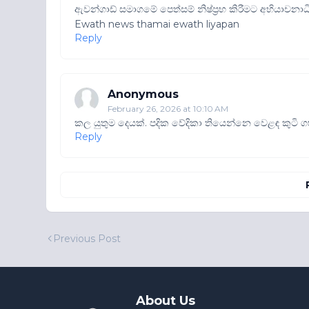
ඇවන්ගාඩ් සමාගමේ පෙත්සම් නිෂ්ප්‍රභ කිරීමට අභියාචනාධ
Ewath news thamai ewath liyapan
Reply
Anonymous
February 26, 2026 at 10:10 AM
කල යුතුම දෙයක්. පදික වේදිකා තියෙන්නෙ වෙළඳ කුටි
Reply
Previous Post
About Us