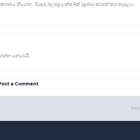
ිකරණය නියෝග . රියදුරු බලපත්‍ර ලක්ෂ 4ක් මුද්‍රණය අවසන් කර තැපෑලට .
 ගහන්න නෙවෙයි.
Post a Comment
Nex