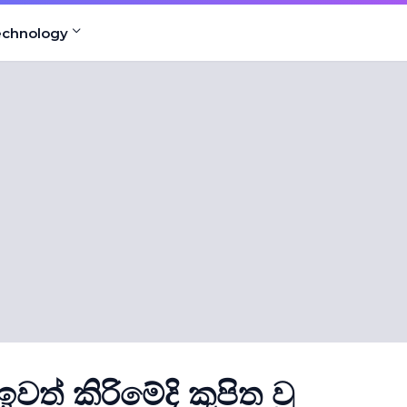
echnology
් කිරිමේදි කුපිත වූ