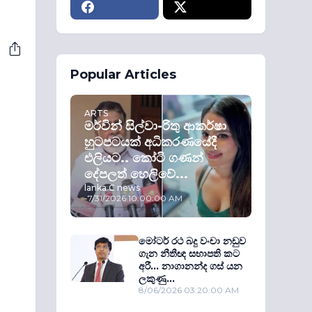
Popular Articles
ARTS
මර්වින් සිල්වා-රිතු ආකර්ෂා
හුටපටයක් අධිකරණයේදී
එලියට.. කෝටි ගණන්
දේපලත් හෙලිවේ...
lanka C news
-
7/31/2026 10:00:00 AM
මෝටර් රථ බදු වංචා නඩුව
ගැන නීතීඥ සභාපති කට
අරී... නාගානන්ද ගස් යන
ලකුණු...
8/06/2026 03:20:00 AM