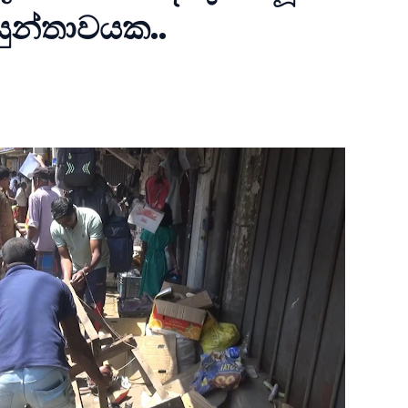
සුන්තාවයක..