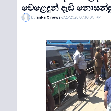
වෙළෙදුන් දැඩි නොසන්
by
lanka C news
-
2/25/2026 07:10:00 PM