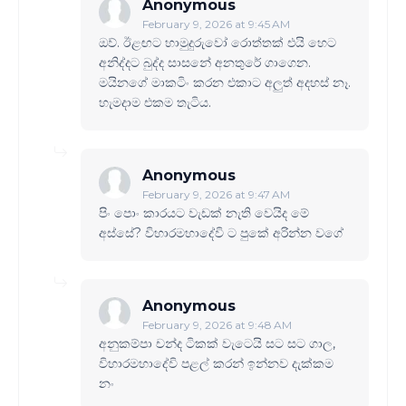
Anonymous
February 9, 2026 at 9:45 AM
ඔව්. ඊළඟට හාමුදුරුවෝ රොත්තක් එයි හෙට
අනිද්දට බුද්ද සාසනේ අනතුරේ ගාගෙන.
මයිනගේ මාකටිං කරන එකාට අලුත් අදහස් නෑ.
හැමදාම එකම තැටිය.
Anonymous
February 9, 2026 at 9:47 AM
පිං පොං කාරයට වැඩක් නැති වෙයිද මේ
අස්සේ? විහාරමහාදේවි ට පුකේ අරින්න වගේ
Anonymous
February 9, 2026 at 9:48 AM
අනුකම්පා චන්ද ටිකක් වැටෙයි සට සට ගාල,
විහාරමහාදේවි පළල් කරන් ඉන්නව දැක්කම
නං