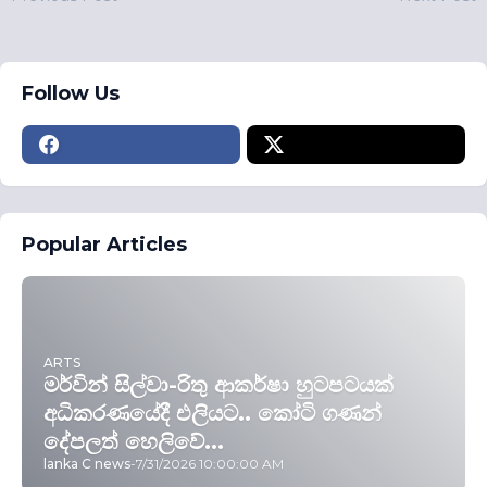
Follow Us
Popular Articles
ARTS
මර්වින් සිල්වා-රිතු ආකර්ෂා හුටපටයක්
අධිකරණයේදී එලියට.. කෝටි ගණන්
දේපලත් හෙලිවේ...
lanka C news
-
7/31/2026 10:00:00 AM