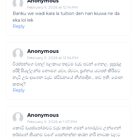
Anonymous
February 9, 2026 at 12:14 PM
Banku we wadi kara la tuition den nan kiuwa ne da
eka lol lek
Reply
Anonymous
February 9, 2026 at 12:54 PM
වීරප්පන්ගෙ වහල් බලකාය තදටම වැඩ පටන් ගෙනල. සුපුරුදු
පරිදි සියල්ලන්ම නොමග යවා, රවටා, ප්‍රශ්නය යටපත් කිරීමට
නැටි උඩ දාගෙන වැඩ. ස්වීඩනයේ නිශ්පාදිත... තව ඉතිං මොන
කතාද?
Reply
Anonymous
February 9, 2026 at 1:07 PM
කොටි ඩයස්පෝරාවට වැඩ කරන ගමන් බොරුවට උන්ගෙන්
තර්ජනේ තියනව වගේ පෙන්නන්න කරන නරි නාටක වලට