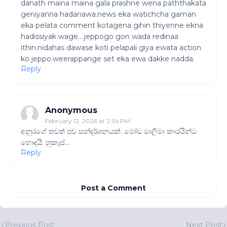
danath maina maina gala prashne wena paththakata
geniyanna hadanawa.news eka watichcha gaman
eka pelata comment kotagena gihin thiyenne ekna
hadissiyak wage....jeppogo gon wada redinaa
ithin.nidahas dawase koti pelapali giya ewata action
ko jeppo.weerappange set eka ewa dakke nadda.
Reply
Anonymous
February 12, 2026 at 2:34 PM
අනුරගේ තවත් පච සන්දර්ශනයක්. මෝඩ මාලිමා කාරයින්ට
හොඳයි. හුකෑස්...
Reply
Post a Comment
Previous Post
Next Post