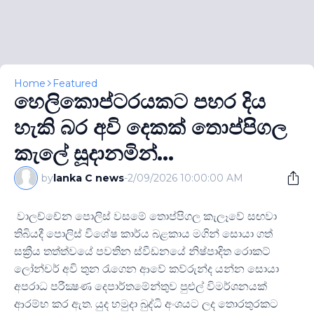
Home
Featured
හෙලිකොප්ටරයකට පහර දිය
හැකි බර අවි දෙකක් තොප්පිගල
කැලේ සූදානමින්...
by
lanka C news
-
2/09/2026 10:00:00 AM
වාලච්චේන පොලිස් වසමේ තොප්පිගල කැලෑවේ සඟවා
තිබියදී පොලිස් විශේෂ කාර්ය බළකාය මගින් සොයා ගත්
සක්‍රීය තත්ත්වයේ පවතින ස්වීඩනයේ නිෂ්පාදිත රොකට්
ලෝන්චර් අවි තුන රැගෙන ආවේ කව්රුන්ද යන්න සොයා
අපරාධ පරීක්‍ෂණ දෙපාර්තමේන්තුව පුළුල් විමර්ශනයක්
ආරම්භ කර ඇත. යුද හමුදා බුද්ධි අංශයට ලද තොරතුරකට