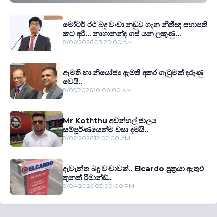
මෝටර් රථ බදු වංචා නඩුව ගැන නීතීඥ සභාපති
කට අරී... නාගානන්ද ගස් යන ලකුණු...
8/06/2026 03:20:00 AM
ඇමති හා නියෝජ්‍ය ඇමති අතර ගැටුමක් දරුණු
වෙයි..
8/05/2026 10:00:00 AM
Mr Koththu අවන්හල් ජාලය
සම්පූර්ණයෙන්ම වසා දමයි..
8/02/2026 12:02:00 AM
දැවැන්ත බදු වංචාවක්.. Elcardo පුත‍්‍රයා ඇතුළු
තුනක් රිමාන්ඩ්..
8/04/2026 03:00:00 PM