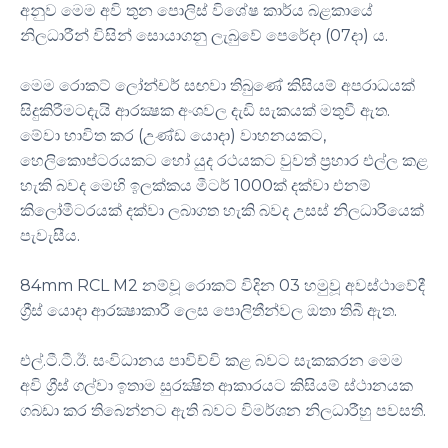
අනුව මෙම අවි තුන පොලිස් විශේෂ කාර්ය බළකායේ
නිලධාරීන් විසින් සොයාගනු ලැබුවේ පෙරේදා (07දා) ය.
මෙම රොකට් ලෝන්චර් සඟවා තිබුණේ කිසියම් අපරාධයක්
සිදුකිරීමටදැයි ආරක්‍ෂක අංශවල දැඩි සැකයක් මතුවී ඇත.
මේවා භාවිත කර (උණ්ඩ යොදා) වාහනයකට,
හෙලිකොප්ටරයකට හෝ යුද රථයකට වුවත් ප්‍රහාර එල්ල කළ
හැකි බවද මෙහි ඉලක්කය මීටර් 1000ක් දක්වා එනම්
කිලෝමීටරයක් දක්වා ලබාගත හැකි බවද උසස් නිලධාරියෙක්
පැවැසීය.
84mm RCL M2 නම්වූ රොකට් විදින 03 හමුවූ අවස්ථාවේදී
ග්‍රීස් යොදා ආරක්‍ෂාකාරී ලෙස පොලිතීන්වල ඔතා තිබී ඇත.
එල්.ටී.ටී.ඊ. සංවිධානය පාවිච්චි කළ බවට සැකකරන මෙම
අවි ග්‍රීස් ගල්වා ඉතාම සුරක්‍ෂිත ආකාරයට කිසියම් ස්ථානයක
ගබඩා කර තිබෙන්නට ඇති බවට විමර්ශන නිලධාරීහු පවසති.