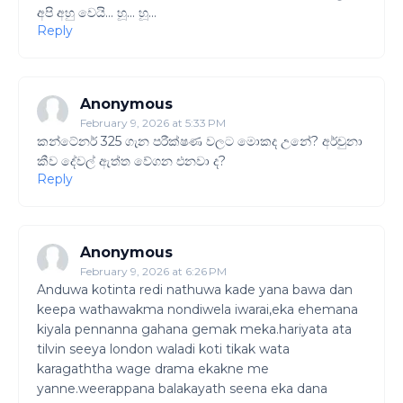
අපි අහු වෙයි... හූ... හූ...
Reply
Anonymous
February 9, 2026 at 5:33 PM
කන්ටේනර් 325 ගැන පරීක්ෂණ වලට මොකද උනේ? අර්චුනා
කීව දේවල් ඇත්ත වේගන එනවා ද?
Reply
Anonymous
February 9, 2026 at 6:26 PM
Anduwa kotinta redi nathuwa kade yana bawa dan
keepa wathawakma nondiwela iwarai,eka ehemana
kiyala pennanna gahana gemak meka.hariyata ata
tilvin seeya london waladi koti tikak wata
karagaththa wage drama ekakne me
yanne.weerappana balakayath seena eka dana