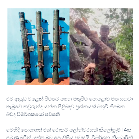
එම ආයුධ වළෙන් පිටතට ගෙන මතුපිට පොළොව මත සඟවා
තැබුවේ කවුරුන්ද යන්න පිළිබඳව ප්‍රශ්නයක් මතුවී තිබෙන
බවද විමර්ශකයෝ පවසති.
මෙහිදී සොයාගත් එක් රොකට් ලෝන්චරයක් කිලෝග්‍රෑම් 14ක
පමණ බරින් යුක්ත බව පොලිසිය පවසයි. විමර්ශන නිලධාරීන්