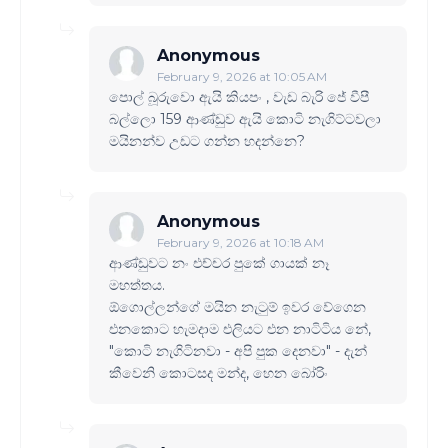
Anonymous
February 9, 2026 at 10:05 AM
පොල් බූරුවො ඇයි කියපං , වැඩ බැරි ජේ වීපී
බල්ලො 159 ආණ්ඩුව ඇයි කොටි නැගිට්ටවලා
මයිනන්ව උඩට ගන්න හදන්නෙ?
Anonymous
February 9, 2026 at 10:18 AM
ආණ්ඩුවට නං එච්චර පුකේ ගායක් නෑ
මහත්තය.
ඕගොල්ලන්ගේ මයින නැටුම් ඉවර වේගෙන
එනකොට හැමදාම එලියට එන නාටිටිය නේ,
"කොටි නැගිටිනවා - අපි පුක දෙනවා" - දැන්
කීවෙනි කොටසද මන්ද, හෙන බෝරිං