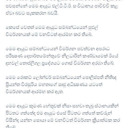
පවසන්නේ මෙම ආයුධ එල්.ටී.ටී.ඊ. සංවිධානය පාවිච්චි කළ
ඒවා බවට සැකකරන බවයි.
කෙසේ වෙතත් මෙම ආයුධ සම්බන්ධයෙන් පුළුල්
විමර්ශනයක් මේ වනවිටත් ආරම්භ කර තිබේ.
මෙම ආයුධ සම්බන්ධයෙන් විමර්ශන පවත්වන අපරාධ
පරීක්‍ෂණ දෙපාර්තමේන්තුවේ නිලධාරීන් කණ්ඩායමක් ඊයේ
දහවල් තොප්ලිගල ප්‍රදේශයට ගොස් විමර්ශන අරඹා තිබේ.
මෙම රොකට් ලෝන්චර් සම්බන්ධයෙන් පොලිස්පති නීතිඥ
ප්‍රියන්ත වීරසූරිය මහතාගේ ඍජු අධීක්‍ෂණය යටතේ
විමර්ශනයක් ආරම්භ කර ඇත.
මෙම ආයුධ කුමණ හේතුවක් නිසා සඟවා තැබූ ස්ථානයකින්
පිටතට ගත්තේද එම ආයුධ එසේ පිටතට ගත්තේ කව්රුන්
විසින්ද යන්න සොයා මේ වනවිටත් විමර්ශන ක්‍රියාත්මක කර
තිබේ.