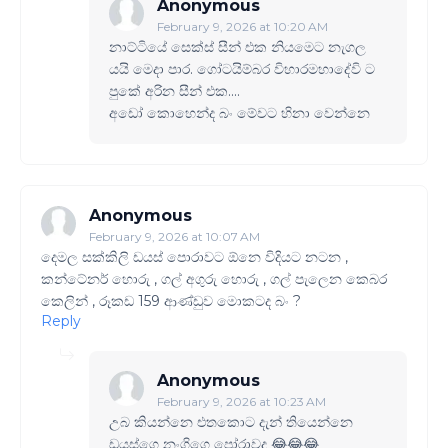
Anonymous
February 9, 2026 at 10:20 AM
නාට්ටියේ සෙක්ස් සීන් එක නියමෙට නැගල
යයි මෙදා පාර. ගෝටයිම්බර විහාරමහාදේවි ට
පුකේ අරින සීන් එක....
අඩෝ කොහෙන්ද බං මේවට හිනා වෙන්නෙ
Anonymous
February 9, 2026 at 10:07 AM
දෙමල සක්කිලි ඩයස් පොරාවට ඕනෙ විදියට නටන ,
කන්ටේනර් හොරු , ගල් අගුරු හොරු , ගල් පැලෙන කෙබර
කෙලින් , රූකඩ 159 ආණ්ඩුව මොකටද බං ?
Reply
Anonymous
February 9, 2026 at 10:23 AM
උබ කියන්නෙ එතකොට දැන් තියෙන්නෙ
ඩයස්ගෙ නංගිගෙ පෝරාවද 😂😂😂