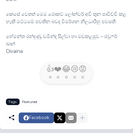
කෙසේ වෙතත් මෙම රොකට් ලෝන්චර් අවි තුන පාවිච්චි කළ
හැකි මට්ටමේ පවතින බවද විමර්ශන නිලධාරීහු පවසති.
හේමන්ත රන්දුණු, චමින්ද සිල්වා හා මඩකළපුව – ජවුෆර්
ඛාන්
Divaina
👍
❤️
😂
😢
😡
0
0
0
0
0
Tags:
Featured
Facebook