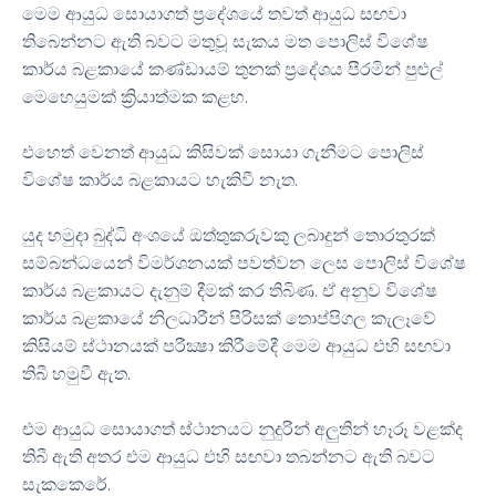
මෙම ආයුධ සොයාගත් ප්‍රදේශයේ තවත් ආයුධ සඟවා
තිබෙන්නට ඇති බවට මතුවූ සැකය මත පොලිස් විශේෂ
කාර්ය බළකායේ කණ්ඩායම් තුනක් ප්‍රදේශය පීරමින් පුළුල්
මෙහෙයුමක් ක්‍රියාත්මක කළහ.
එහෙත් වෙනත් ආයුධ කිසිවක් සොයා ගැනීමට පොලිස්
විශේෂ කාර්ය බළකායට හැකිවී නැත.
යුද හමුදා බුද්ධි අංශයේ ඔත්තුකරුවකු ලබාදුන් තොරතුරක්
සම්බන්ධයෙන් විමර්ශනයක් පවත්වන ලෙස පොලිස් විශේෂ
කාර්ය බළකායට දැනුම් දීමක් කර තිබිණ. ඒ අනුව විශේෂ
කාර්ය බළකායේ නිලධාරීන් පිරිසක් තොප්පිගල කැලෑවේ
කිසියම් ස්ථානයක් පරීක්‍ෂා කිරීමේදී මෙම ආයුධ එහි සඟවා
තිබී හමුවී ඇත.
එම ආයුධ සොයාගත් ස්ථානයට නුදුරින් අලුතින් හෑරූ වළක්ද
තිබී ඇති අතර එම ආයුධ එහි සඟවා තබන්නට ඇති බවට
සැකකෙරේ.