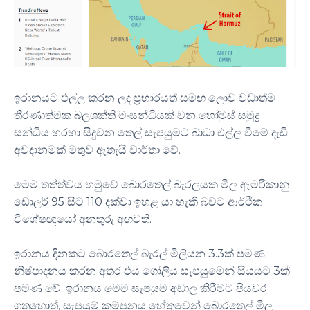
ඉරානයට එල්ල කරන ලද ප්‍රහාරයත් සමඟ ලොව වඩාත්ම
තීරණාත්මක බලශක්ති මංසන්ධියක් වන හෝමුස් සමුද්‍ර
සන්ධිය හරහා සිදුවන තෙල් සැපයුමට බාධා එල්ල වීමේ දැඩි
අවදානමක් මතුව ඇතැයි වාර්තා වේ.
මෙම තත්ත්වය හමුවේ බොරතෙල් බැරලයක මිල ඇමරිකානු
ඩොලර් 95 සිට 110 දක්වා ඉහළ යා හැකි බවට ආර්ථික
විශේෂඥයෝ අනතුරු අඟවති.
ඉරානය දිනකට බොරතෙල් බැරල් මිලියන 3.3ක් පමණ
නිෂ්පාදනය කරන අතර එය ගෝලීය සැපයුමෙන් සියයට 3ක්
පමණ වේ. ඉරානය මෙම සැපයුම අඩාල කිරීමට පියවර
ගතහොත්, සැපයුම් කම්පනය හේතුවෙන් බොරතෙල් මිල