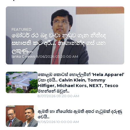
FEATURED
මෝටර් රථ බදු වංචා නඩුව ගැන නීතීඥ
සභාපති කට අරී... නාගානන්ද ගස් යන
ලකුණු...
lanka C news
-
8/06/2026 03:20:00 AM
කොළඹ කොටස් හොල්ලමින් ‘Hela Apparel’
වසා දමයි.. Calvin Klein, Tommy
Hilfiger, Michael Kors, NEXT, Tesco
මහන්නේ ඔවුන්..
8/07/2026 09:20:00 AM
ඇමති හා නියෝජ්‍ය ඇමති අතර ගැටුමක් දරුණු
වෙයි..
8/05/2026 10:00:00 AM