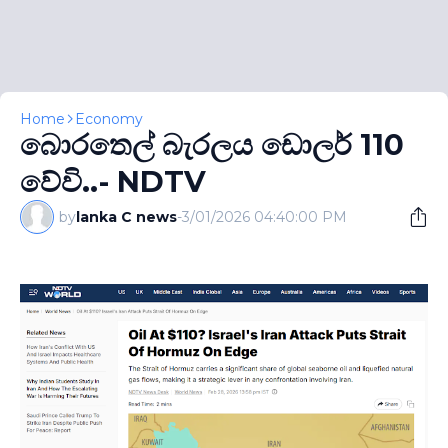
Home
Economy
බොරතෙල් බැරලය ඩොලර් 110
වේවි..- NDTV
by
lanka C news
-
3/01/2026 04:40:00 PM