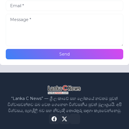
“Lanka C News” — ශ්‍රී ලංකාවේ සහ ලෝකයේ නවතම පුවත්
විශ්වාසවන්තව ඔබ වෙත ගෙනෙන විශ්වසනීය පුවත් මූලාශ්‍රයයි. අපි
විශ්වසය, පැහැදිලි බව සහ නිවැරදි තොරතුරු සඳහා කැපවෙන්නෙමු.