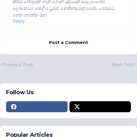
කිසිම තේරුමක් නැති ගොන් යුද්ධයක් පටලවාගෙන
ලෝකෙටම කෙලිය ට්‍රම්ප්, නෙතින්දයානු මෝඩ ජෝඩුවට
හෙන ගහන්න ඕන.
Reply
Post a Comment
Previous Post
Next Post
Follow Us
Popular Articles