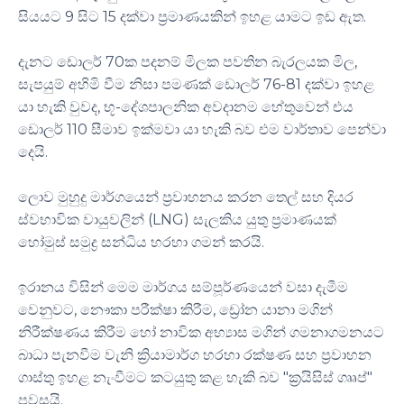
සියයට 9 සිට 15 දක්වා ප්‍රමාණයකින් ඉහළ යාමට ඉඩ ඇත.
දැනට ඩොලර් 70ක පදනම් මිලක පවතින බැරලයක මිල,
සැපයුම් අහිමි වීම නිසා පමණක් ඩොලර් 76-81 දක්වා ඉහළ
යා හැකි වුවද, භූ-දේශපාලනික අවදානම හේතුවෙන් එය
ඩොලර් 110 සීමාව ඉක්මවා යා හැකි බව එම වාර්තාව පෙන්වා
දෙයි.
ලොව මුහුදු මාර්ගයෙන් ප්‍රවාහනය කරන තෙල් සහ දියර
ස්වභාවික වායුවලින් (LNG) සැලකිය යුතු ප්‍රමාණයක්
හෝමුස් සමුද්‍ර සන්ධිය හරහා ගමන් කරයි.
ඉරානය විසින් මෙම මාර්ගය සම්පූර්ණයෙන් වසා දැමීම
වෙනුවට, නෞකා පරීක්ෂා කිරීම, ඩ්‍රෝන යානා මගින්
නිරීක්ෂණය කිරීම හෝ නාවික අභ්‍යාස මගින් ගමනාගමනයට
බාධා පැනවීම වැනි ක්‍රියාමාර්ග හරහා රක්ෂණ සහ ප්‍රවාහන
ගාස්තු ඉහළ නැංවීමට කටයුතු කළ හැකි බව "ක්‍රයිසිස් ගෲප්"
පවසයි.