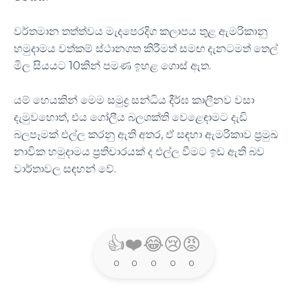
වර්තමාන තත්ත්වය මැදපෙරදිග කලාපය තුළ ඇමරිකානු
හමුදාමය වත්කම් ස්ථානගත කිරීමත් සමඟ දැනටමත් තෙල්
මිල සියයට 10කින් පමණ ඉහළ ගොස් ඇත.
යම් හෙයකින් මෙම සමුද්‍ර සන්ධිය දීර්ඝ කාලීනව වසා
දැමුවහොත්, එය ගෝලීය බලශක්ති වෙළෙඳාමට දැඩි
බලපෑමක් එල්ල කරනු ඇති අතර, ඒ සඳහා ඇමරිකාව ප්‍රමුඛ
නාවික හමුදාමය ප්‍රතිචාරයක් ද එල්ල වීමට ඉඩ ඇති බව
වාර්තාවල සඳහන් වේ.
👍
❤️
😂
😢
😡
0
0
0
0
0