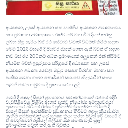
,
අධ්‍යාපන
උසස් අධ්‍යාපන සහ වෘත්තීය අධ්‍යාපන අමාත්‍යාංශය
සහ ප්‍රවාහන අමාත්‍යාංශය එක්ව මේ වන විට දියත් කරනු
ලබන සිසු සැරිය බස් රථ සේවාව වඩාත් විධිමත් කිරීම සඳහා
2026
මෙම
වසරේ දී පියවර රැසක් ගෙන ඇති බවත් ඒ සඳහා
200
නව බස් රථ
කට අධික ප්‍රමාණයක් අලුතෙන් එක් කිරීමට
නියමිත බවත්
ඉසුරුපාය පරිශ්‍රයේ දී අධ්‍යාපන සහ උසස්
අධ්‍යාපන අමාත්‍ය වෛද්‍ය මධුර සෙනෙවිරත්න මහතා සහ
ජාතික ගමනා ගමන කොමිෂන් සභාවේ නිලධාරීන් සමග
.
පැවති මාධ්‍ය හමුවක දී ප්‍රකාශ කරන ලදි
මෙහි දී පාසල් සිසුන් ප්‍රවාහනය සම්බන්ධයෙන් රජයේ ඉදිරි
වැඩපිළිවෙළ පිළිබඳ අදහස් දැක්වූ නියෝජ්‍ය අමාත්‍යවරයා
ප්‍රකාශ කර සිටියේ රජයේ ප්‍රතිපත්ති ක්‍රියාත්මක කිරීමේ දී
පාසල් සිසුන් ආරක්ෂිතව ප්‍රවාහනය කිරීමට අදාළ ක්‍රියාමාර්ග
ගැනීම ප්‍රමඛතාවක් සේ සලකා ක්‍රියා කරන බවත් මේ වසරේ දී
ඒ වෙනුවෙන් රුපියල් බිලියනයක පමණ වැඩි මුදල්
.
ප්‍රමාණයක් වෙන් කර ඇති බවත්ය