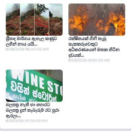
ශ‍්‍රීපාද මාර්ගය ඇහැල කණුව
රක්ෂිතයක් ගිනි තැබූ
ලගින් නාය යයි...
සැකකරුවෙකුට
8/06/2026 08:40:00 AM
අධිකරණයෙන් මතක හිටින
දඩයක්...
8/06/2026 05:50:00 AM
බලපත්‍ර නැති හා හොරට
බලපත්‍ර දුන් තැබෑරුම් රට පුරා
ඇරලා...
8/05/2026 09:20:00 AM