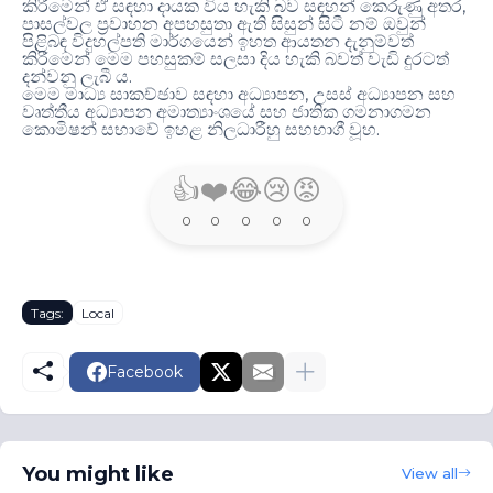
,
කිරීමෙන් ඒ සඳහා දායක විය හැකි බව සඳහන් කෙරුණු අතර
පාසල්වල ප්‍රවාහන අපහසුතා ඇති සිසුන් සිටී නම් ඔවුන්
පිළිබඳ විදුහල්පති මාර්ගයෙන් ඉහත ආයතන දැනුම්වත්
කිරීමෙන් මෙම පහසුකම් සලසා දිය හැකි බවත් වැඩි දුරටත්
.
දන්වනු ලැබී ය
,
මෙම මාධ්‍ය සාකච්ඡාව සඳහා අධ්‍යාපන
උසස් අධ්‍යාපන සහ
වෘත්තීය අධ්‍යාපන අමාත්‍යාංශයේ සහ ජාතික ගමනාගමන
.
කොමිෂන් සභාවේ ඉහළ නිලධාරීහු සහභාගී වූහ
👍
❤️
😂
😢
😡
0
0
0
0
0
Tags:
Local
Facebook
You might like
View all