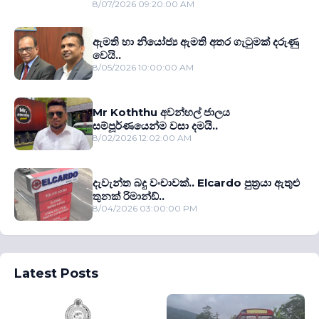
8/07/2026 09:20:00 AM
ඇමති හා නියෝජ්‍ය ඇමති අතර ගැටුමක් දරුණු
වෙයි..
8/05/2026 10:00:00 AM
Mr Koththu අවන්හල් ජාලය
සම්පූර්ණයෙන්ම වසා දමයි..
8/02/2026 12:02:00 AM
දැවැන්ත බදු වංචාවක්.. Elcardo පුත‍්‍රයා ඇතුළු
තුනක් රිමාන්ඩ්..
8/04/2026 03:00:00 PM
Latest Posts