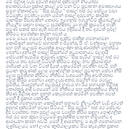
මේ පිළිබඳ වැඩි දුරටත් අදහස් දක්වමින් නියෝජ්‍ය
අමාත්‍යවරයා ප්‍රකාශ කළේ මේ වන විට ප්‍රවාහන අමාත්‍යාංශය
''
''
සමග ඒකාබද්ධව
සිසු සැරිය
පාසල් බස් රථ සේවය වඩා
විධිමත්ව පවත්වා ගෙන යමින් පාසල් දරුවන්ට කායික
මානසික පීඩාවකින් තොරව ඉගෙනුම් ඉගැන්වීම් ක්‍රියාවලියේ
නියැලීම සඳහා පාසලට සුරක්ෂිතව යා හැකි ක්‍රමවේද හැකි
පමණ සකස් කර ඇති බවත් එය ඉදිරියේ දී තව දුරටත් පුළුල්
.
කිරීමට අපේක්ෂා කරන බවත් ය
මෙම මාධ්‍ය හමුවේ දී අදහස් දැක්වූ ජාතික ගමනාගමන
.
.
කොමිෂන් සභාවේ සභාපති ඉංජිනේරු පී
ඒ
චන්ද්‍රපාල මහතා
සහ එහි සැලසුම් අධ්‍යක්ෂ ආලෝකා කරුණාරත්න මහත්මිය
පෙන්වා දුන්නේ පාසල් සිසුන්ගේ අධ්‍යාපනයට ඵලදායී
'
'
සේවයක් සැපයීම අරමුණු කොට
සිසු සැරිය
පාසල් බස් රථ
සේවය තව දුරටත් විධිමත් කිරීමට අදාළ නව ක්‍රියාමාර්ග
.
රාශියක් මේ වන විටත් දියත් කෙරෙමින් පවතින බවයි
එහි
ප්‍රධාන කරුණක් ලෙස පෞද්ගලික පාසල් ප්‍රවාහන සේවා නිසි
ලෙස ප්‍රමිතිගත කිරීමට නීතිමය වශයෙන් තිබූ අවහිරතාව
,
ඉවත් කිරීම පෙන්වා දෙනු ලැබූ අතර
එමගින් එම රථවල
,
ප්‍රමිතිය
රියදුරන්ගේ පළපුරුදු භාවය හා රිය සහායක පිළිබඳ
තොරතුරු ආදී වශයෙන් යම් නීතිමය සහ ප්‍රතිපත්තිමය තීන්දු
තීරණ පිළිබඳ අන පනත් කෙටුම්පත් කරමින් පවතින බවත්
.
මෙහි දී ප්‍රකාශ කෙරිණි
ජාතික ගමනාගමන කොමිෂන් සභාවේ නිලධාරීන් වැඩි දුරටත්
"
"
අදහස් දක්වමින් පවසා සිටියේ
සිසු සැරිය
බස් රථ සේවාව
දීප ව්‍යාප්තව ඉතා පුළුල් ලෙස ව්‍යාප්ත කිරීම සඳහා පෞද්ගලික
බස් රථ සහ කුඩා මට්ටමේ ආරක්ෂිත වාහන හිමියන්ට ද
.
ආරාධනා කරන බවයි
මෙහි දී ආසන්නව ම ඇති ගමනාගමන
මණ්ඩලයට හෝ ලංගම කාර්යාලයකට සිය කැමැත්ත ප්‍රකාශ