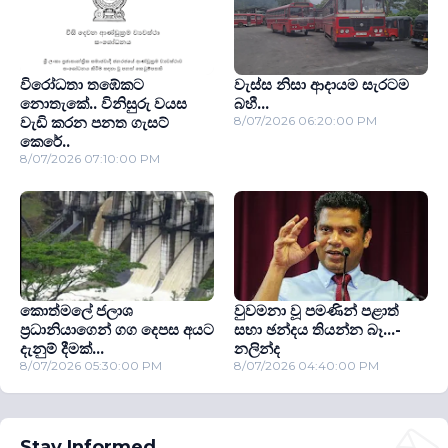
විරෝධතා තඹේකට
වැස්ස නිසා ආදායම සැරටම
නොතැකේ.. විනිසුරු වයස
බහී...
වැඩි කරන පනත ගැසට්
8/07/2026 06:20:00 PM
කෙරේ..
8/07/2026 07:10:00 PM
කොත්මලේ ජලාශ
වුවමනා වූ පමණින් පළාත්
ප‍්‍රධානියාගෙන් ගග දෙපස අයට
සභා ඡන්දය තියන්න බෑ...-
දැනුම් දීමක්...
නලින්ද
8/07/2026 05:30:00 PM
8/07/2026 04:40:00 PM
Stay Informed