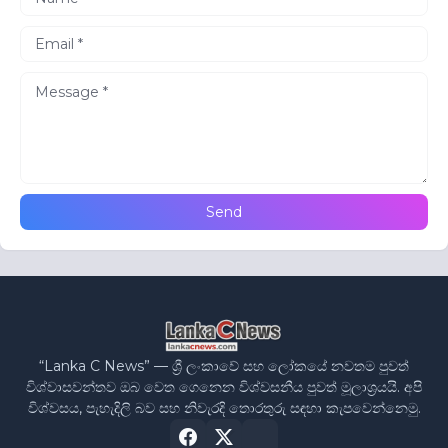
“Lanka C News” — ශ්‍රී ලංකාවේ සහ ලෝකයේ නවතම පුවත්
විශ්වාසවන්තව ඔබ වෙත ගෙනෙන විශ්වසනීය පුවත් මූලාශ්‍රයයි. අපි
විශ්වසය, පැහැදිලි බව සහ නිවැරදි තොරතුරු සඳහා කැපවෙන්නෙමු.