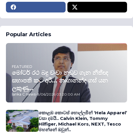
Popular Articles
FEATURED
මෝටර් රථ බදු වංචා නඩුව ගැන නීතීඥ
සභාපති කට අරී... නාගානන්ද ගස් යන
ලකුණු...
lanka C news
-
8/06/2026 03:20:00 AM
කොළඹ කොටස් හොල්ලමින් ‘Hela Apparel’
වසා දමයි.. Calvin Klein, Tommy
Hilfiger, Michael Kors, NEXT, Tesco
මහන්නේ ඔවුන්..