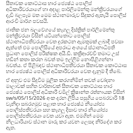
සීතාවක කොට්ඨාස භාර ජ්‍යෙෂ්ඨ පොලිස්
අධිකාරීවරයාගේ හා අදාළ පාර්ලිමේන්තු මන්ත්‍රිවරයාගේ
දැඩි බලපෑම මත මෙම ස්ථානමාරුව සිදුකර ඇතැයි පොලිස්
ආරංචි මාර්ග පවසයි
.
ජාතික ජන බලවේගයේ කෑගලු දිස්ත්‍රික් පාර්ලිමේන්තු
මන්ත්‍රිවරයා විසින් යටියන්තොට පොලිස්
ස්ථානාධිපතිවරයා වෙත දුරකථන ඇමතුමක් ලබාදී පවසා
ඇත්තේ එම පොලිසියේ අපරාධ අංශයේ ස්ථානාධිපති
ප්‍රධාන පොලිස් පරීක්ෂක අයි
.
ඩී
.
කත්‍රිආරච්චි තමාට උස්
හඬින් කතා කරන බවත් තම ඉල්ලීම් නොපිළිගන්නා
බවත්ය
.
ඒ පිළිබඳව ස්ථානාධිපතිවරයා සීතාවක කොට්ඨාස
භාර ජ්‍යෙෂ්ඨ පොලිස් අධිකාරීවරයා වෙත දැනුම් දී තිබේ
.
ඒ අනුව එම සිදුවීම මූලික කරගනිමින් තවත් චෝදනා
මාලාවක් සහිත වාර්තාවක් සීතාවක කොට්ඨාස භාර
ජ්‍යෙෂ්ඨ පොලිස් අධීකාරී චමිල් ක්‍රිෂාන්ත රත්නායක විසින්
sw/s/05/15/2026
අංක දරන ලිපිය පසුගිය පෙබරවාරි
18
වැනිදා සබරගමුව පළාත භාර ජ්‍යෙෂ්ඨ නියෝජ්‍ය
පොලිස්පතිවරයා සහ කෑගලු දිසාව භාර නියෝජ්‍ය
පොලිස්පතිවරයා වෙත යවා ඇත
.
එමගින් මෙම
නිලධාරියාව ස්ථාන මාරු කර යවන ලෙසද නිර්දේශ කර
ඇත
.