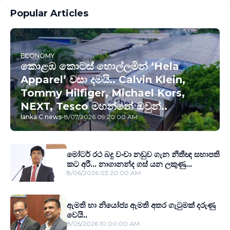
Popular Articles
ECONOMY
කොළඹ කොටස් හොල්ලමින් ‘Hela
Apparel’ වසා දමයි.. Calvin Klein,
Tommy Hilfiger, Michael Kors,
NEXT, Tesco මහන්නේ ඔවුන්..
lanka C news
-
8/07/2026 09:20:00 AM
මෝටර් රථ බදු වංචා නඩුව ගැන නීතීඥ සභාපති
කට අරී... නාගානන්ද ගස් යන ලකුණු...
8/06/2026 03:20:00 AM
ඇමති හා නියෝජ්‍ය ඇමති අතර ගැටුමක් දරුණු
වෙයි..
8/05/2026 10:00:00 AM