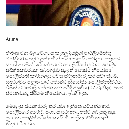
Aruna
ජාතික ජන බලවේගයේ කෑගලු දිස්ත්‍රික් පාර්ලිමේන්තු
මන්ත්‍රිවරයෙකුට උස් හඬින් කතා කළැයි චෝදනා පත්‍රයක්
සකස් කරමින් යටියන්තොට පොලිසියේ ප්‍රධාන පොලිස්
පරීක්ෂකවරයකු සබරගමුව පළාත්
ජ්‍යෙෂ්ඨ නියෝජ්‍ය
පොලිස්පති කාර්යාලය වෙත ස්ථානමාරු කර යවා තිබේ
.
සබරගමුව පළාත භාර ජ්‍යෙෂ්ඨ නියෝජ්‍ය පොලිස්පතිවරයා
විසින් වහාම ක්‍රියාත්මක වන පරිදි පසුගිය
(07
වැනිදා
)
මෙම
ස්ථානමාරු කිරීමේ නියෝගය ලබාදී ඇත
.
මෙලෙස ස්ථානමාරු කර යවා ඇත්තේ යටියන්තොට
පොලිසියේ අපරාධ අංශයේ ස්ථානාධිපතිව කටයුතු කළ
ප්‍රධාන පොලිස් පරීක්ෂක අයි
.
ඩී
.
කත්‍රිආරච්චි නමැති
නිලධාරියාවය
.