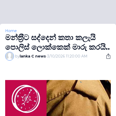
Home
මන්ත‍්‍රීට සද්දෙන් කතා කලැයි
පොලිස් ලොක්කෙක් මාරු කරයි..
by
lanka C news
-
3/10/2026 11:20:00 AM