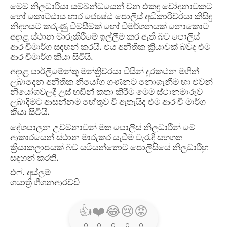
මෙම නිලධාරියා සම්බන්ධයෙන් වන එකඳු චෝදනාවකට
හෝ කොට්ඨාස භාර ජ්‍යෙෂ්ඨ පොලිස් අධිකාරීවරයා කිසිඳු
නිදහසට කරුණු විමසීමක් හෝ විමර්ශනයක් නොකොට
අදාළ ස්ථාන මාරුකිරීමේ ඉල්ලීම කර ඇති බව පොලිස්
ආරංචිමාර්ග සඳහන් කරයි
.
එය අනීතික ක්‍රියාවක් බවද එම
ආරංචිමාර්ග කියා සිටියි
.
අදාළ පාර්ලිමේන්තු මන්ත්‍රිවරයා විසින් දුරකථන මගින්
ලබාදෙන අනීතික නියෝග ගණනට නොගැනීම හා එවන්
නියෝගවලදී උස් හඬින් කතා කිරීම මෙම ස්ථානමාරුව
ලබාදීමට ආසන්නම හේතුව වී ඇතැයිද එම ආරංචි මාර්ග
කියා සිටියි
.
දේශපාලන උවමනාවන් මත පොලිස් නිලධාරීන් මේ
ආකාරයෙන් ස්ථාන මාරුකර යැවීම වැරැදි සහගත
ක්‍රියාකලාපයක් බව යටියන්තොට පොලිසියේ නිලධාරීහු
සඳහන් කරති
.
එෆ්
.
අස්ලම්
ගයාත්‍රී ගීගනආරච්චි
👍
❤️
😂
😢
😡
0
0
0
0
0