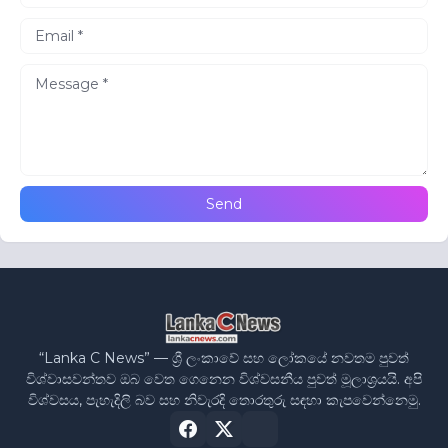
“Lanka C News” — ශ්‍රී ලංකාවේ සහ ලෝකයේ නවතම පුවත්
විශ්වාසවන්තව ඔබ වෙත ගෙනෙන විශ්වසනීය පුවත් මූලාශ්‍රයයි. අපි
විශ්වසය, පැහැදිලි බව සහ නිවැරදි තොරතුරු සඳහා කැපවෙන්නෙමු.