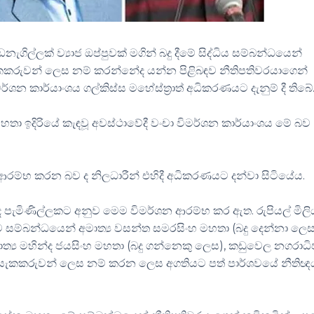
ගිල්ලක් ව්‍යාජ ඔප්පුවක් මගින් බදු දීමේ සිද්ධිය සම්බන්ධයෙන්
ැකකරුවන් ලෙස නම් කරන්නේද යන්න පිළිබඳව නීතිපතිවරයාගෙන්
න කාර්යාංශය ගල්කිස්ස මහේස්ත්‍රාත් අධිකරණයට දැනුම් දී තිබේ
හතා ඉදිරියේ කැඳවූ අවස්ථාවේදී වංචා විමර්ශන කාර්යාංශය මේ බව
ු ආරම්භ කරන බව ද නිලධාරීන් එහිදී අධිකරණයට දන්වා සිටියේය.
ලද පැමිණිල්ලකට අනුව මෙම විමර්ශන ආරම්භ කර ඇත. රුපියල් මිල
ව සම්බන්ධයෙන් අමාත්‍ය වසන්ත සමරසිංහ මහතා (බදු දෙන්නා ලෙ
ාත්‍ය මහින්ද ජයසිංහ මහතා (බදු ගන්නෙකු ලෙස), කඩුවෙල නගරාධි
 සැකකරුවන් ලෙස නම් කරන ලෙස අගතියට පත් පාර්ශවයේ නීතිඥ