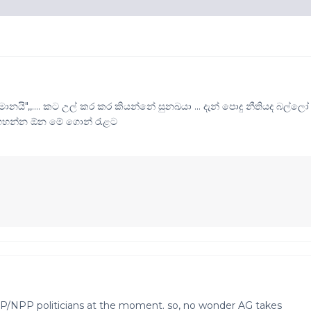
මානයි",,.... කට උල් කර කර කියන්නේ සුනඛයා ... දැන් පොදු නීතියද බල්ලෝ
සහ ගහන්න ඕන මේ ගොන් රැළට
 JVP/NPP politicians at the moment. so, no wonder AG takes