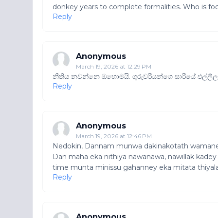
donkey years to complete formalities. Who is fo
Reply
Anonymous
March 19, 2026 at 12:29 PM
නීතිය නවන්නෙ ඔහොමයි. ගුරුවරියන්ගෙ සාරියේ එල්ලිල
Reply
Anonymous
March 19, 2026 at 12:46 PM
Nedokin, Dannam munwa dakinakotath wamaneta
Dan maha eka nithiya nawanawa, nawillak kade
time munta minissu gahanney eka mitata thiyala
Reply
Anonymous