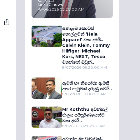
lanka C news
-
8/06/2026 03:20:00 AM
කොළඹ කොටස්
හොල්ලමින් ‘Hela
Apparel’ වසා දමයි..
Calvin Klein, Tommy
Hilfiger, Michael
Kors, NEXT, Tesco
මහන්නේ ඔවුන්..
8/07/2026 09:20:00 AM
ඇමති හා නියෝජ්‍ය ඇමති
අතර ගැටුමක් දරුණු වෙයි..
8/05/2026 10:00:00 AM
Mr Koththu අවන්හල්
ජාලය සම්පූර්ණයෙන්ම
වසා දමයි..
8/02/2026 12:02:00 AM
දැවැන්ත බදු වංචාවක්..