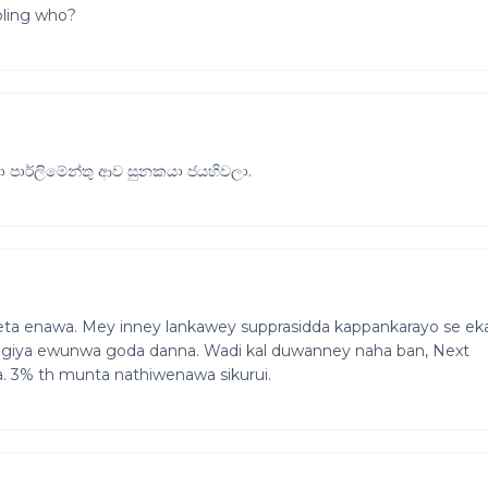
oling who?
ා පාර්ලිමේන්තු ආව සුනකයා ජයහිවලා.
 enawa. Mey inney lankawey supprasidda kappankarayo se eka
y giya ewunwa goda danna. Wadi kal duwanney naha ban, Next
. 3% th munta nathiwenawa sikurui.