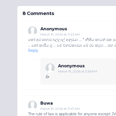
8 Comments
Anonymous
March 19, 2026 at 11:22 AM
කෝ අර පාහාර බල්ලාල් අනුරයා .... " නීතිය කාටත් එක ස
... තෝ කාපිය ගූ ... මේ ව්නචකාරයා මේ රට කෑවා ... 
Reply
Anonymous
March 19, 2026 at 3:36 PM
👍
Buwa
March 19, 2026 at 11:47 AM
The rule of law is applicable for anyone except