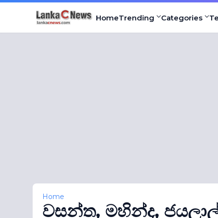
Home
Trending
Categories
T
Home
වසන්ත, මහින්ද, ජයලාල