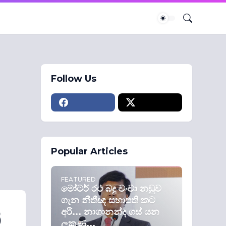
Follow Us
Popular Articles
FEATURED
මෝටර් රථ බදු වංචා නඩුව
ගැන නීතීඥ සභාපති කට
අරී... නාගානන්ද ගස් යන
ි
ලකුණු...