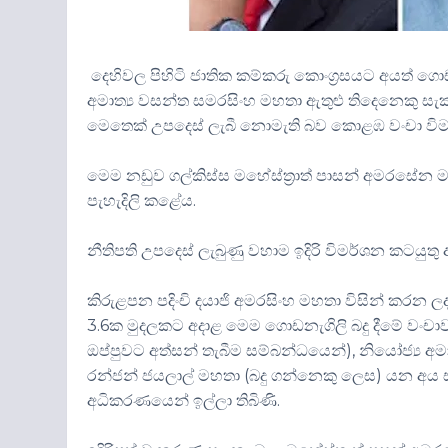
දෙහිවල පිහිටි ජාතික කම්කරු කොංග්‍රසයට අයත් ගොඩනැ
අමාත්‍ය වසන්ත සමරසිංහ මහතා ඇතුළු තිදෙනෙකු ස
මෙතෙක් උපදෙස් ලැබී නොමැති බව කොළඹ වංචා විමර්ශ
මෙම නඩුව ගල්කිස්ස මහේස්ත්‍රාත් පාසන් අමරසේන ම
පැහැදිලි කළේය.
නීතිපති උපදෙස් ලැබුණු වහාම ඉදිරි විමර්ශන කටයුත
කිරුළපන පදිංචි දයාජි අමරසිංහ මහතා විසින් කරන 
3.6ක මුදලකට අදාළ මෙම ගොඩනැගිලි බදු දීමේ වංචා
ඔප්පුවට අත්සන් තැබීම සම්බන්ධයෙන්), නියෝජ්‍ය අම
රන්ජන් ජයලාල් මහතා (බදු ගන්නෙකු ලෙස) යන අය
අධිකරණයෙන් ඉල්ලා තිබිණි.