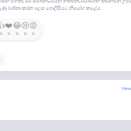
 අමරසේන මහතා, මේ සම්බන්ධයෙන් නීතිපතිවරයාගෙන් කඩිනමින් උපද
ුණු වාර්තා කරන ලෙස පොලිසියට නියෝග කළේය.
👍
❤️
😂
😢
😡
0
0
0
0
0
View 