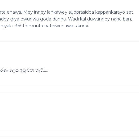
 enawa. Mey inney lankawey supprasidda kappankarayo set
kadey giya ewunwa goda danna. Wadi kal duwanney naha ban,
iyala. 3% th munta nathiwenawa sikurui.
රණ ලෙස ඉටු වන හැටි.....