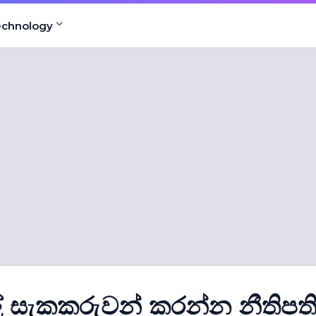
echnology
් සැකකරුවන් කරන්න නීතිපත