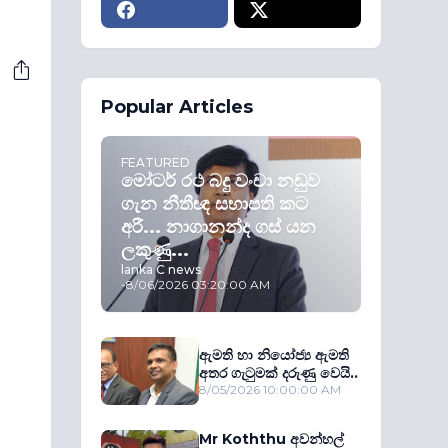
Popular Articles
FEATURED
මෝටර් රථ බදු වංචා නඩුව
ගැන නීතීඥ සභාපති කට
අරී... නාගානන්ද ගස් යන
ලකුණු...
lanka C news
-
8/06/2026 03:20:00 AM
ඇමති හා නියෝජ්‍ය ඇමති
අතර ගැටුමක් දරුණු වෙයි..
8/05/2026 10:00:00 AM
Mr Koththu අවන්හල්