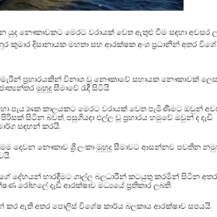
වන ඉරාන යුද නෞකාවකට මෙරට වරායක් වෙත ඇතුළු වීම සඳහා අවසර 
ර කුමාර දිසානායක මහතා සහ ආරක්ෂක අංශ ප්‍රධානීන් අතර විශ
නු සබ්මැරීන් ප්‍රහාරයකින් විනාශ වූ නෞකාවේ සහායක නෞකාවක් ලෙ
්‍යන්තර මුහුදු සීමාවේ රැඳී සිටියි
.
ඳහා පැය
ක කාලයකට මෙරට වරායක් වෙත පැමිණීමට ඔවුන් අ
24
පිරිසක් සිටින බවත්
පසුගියදා එල්ල වූ ප්‍රහාරය හමුවේ ඔවුන් ද දැඩි
,
ාර්ග සඳහන් කරයි
.
 මෙම දෙවන නෞකාව ශ්‍රී ලංකා මුහුදු සීමාවට ආසන්නව පවතින නමු
වයි
.
ේ දේහයන් භාරදීමට ගාල්ල බලධාරීන් කටයුතු කරමින් සිටින අත
ක්ෂණ රෝහලේ දැඩි ආරක්ෂාව මධ්‍යයේ ප්‍රතිකාර ලබති
.
් කර ඇති අතර පොලිස් විශේෂ කාර්ය බලකාය ආරක්ෂාව සපයයි
.