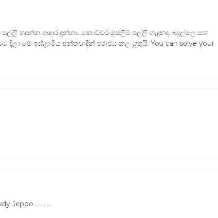
්ලි හදන්න ආදාර දුන්නා. කොච්චර මුස්ලිම් පල්ලි හැදුනද. බදුල්ලෙ සහ
ට දීලා මේ ඉස්ලාමීය අන්තවාදීන් පරාජය කල යුතුයි. You can solve your
Jeppo ...........