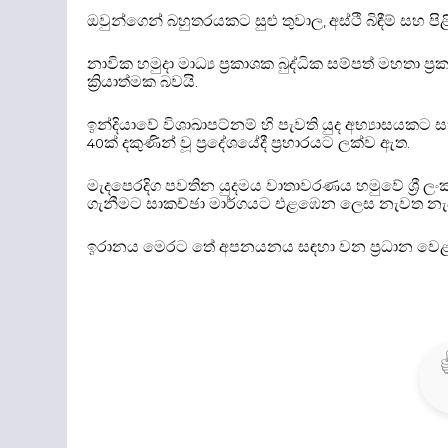
ඔවුන්ගෙන් බහුතරයකට සුළු තුවාල
අස්ථි බිඳීම් සහ 
,
නාවික හමුදා මාධ්‍ය ප්‍රකාශක බුද්ධික සම්පත් මහතා 
ක්‍රියාත්මක බවයි
.
ඉන්දියාවේ විශාඛාපට්නම් හි පැවති යුද අභ්‍යාසයකට
ක් දකුණින් වූ ප්‍රදේශයේදී ප්‍රහාරයට ලක්ව ඇත
40
.
මැදපෙරදිග පවතින යුදමය වාතාවරණය හමුවේ ශ්‍රී ල
ගැනීමට සාකච්ඡා මාර්ගයට එළඹෙන ලෙස නැවත නැවත
ඉරානය මෙරට තේ අපනයනය සඳහා වන ප්‍රධාන වෙළ