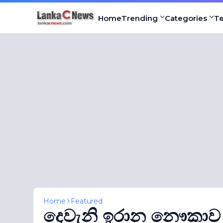
Home
Trending
Categories
T
Home
Featured
දෙවැනි ඉරාන නෞකාව ප