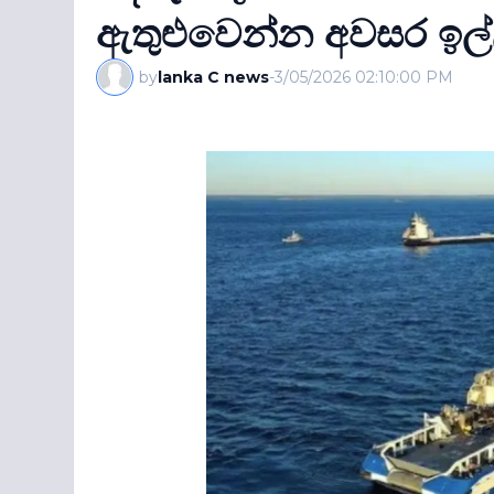
ඇතුළුවෙන්න අවසර ඉල්ල
by
lanka C news
-
3/05/2026 02:10:00 PM