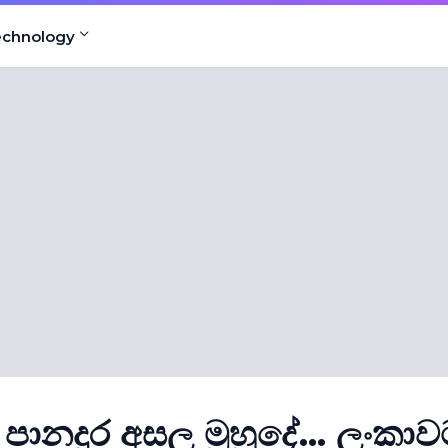
echnology
ානදුර අසල මුහුදේ... ලංකාව