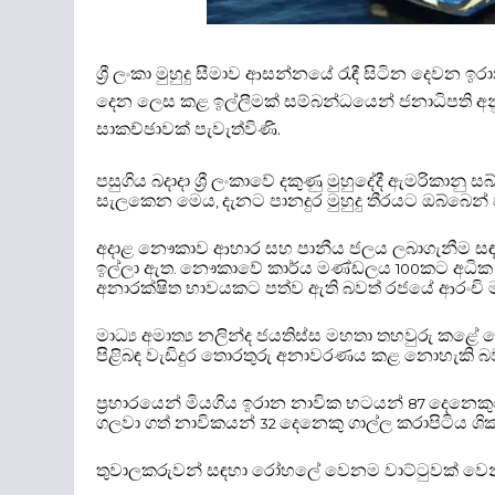
ශ්‍රී ලංකා මුහුදු සීමාව ආසන්නයේ රැඳී සිටින දෙ
දෙන ලෙස කළ ඉල්ලීමක් සම්බන්ධයෙන් ජනාධිපති අනු
සාකච්ඡාවක් පැවැත්විණි
.
පසුගිය බදාදා ශ්‍රී ලංකාවේ දකුණු මුහුදේදී ඇමරිකා
සැලකෙන මෙය
දැනට පානදුර මුහුදු තීරයට ඔබ්බෙන් ජාත
,
අදාළ නෞකාව
ආහාර සහ පානීය ජලය ලබාගැනීම ස
ඉල්ලා ඇත
නෞකාවේ කාර්ය මණ්ඩලය
කට අධික 
.
100
අනාරක්ෂිත භාවයකට පත්ව ඇති බවත් රජයේ ආරංචි ම
මාධ්‍ය අමාත්‍ය නලින්ද ජයතිස්ස මහතා තහවුරු කළේ
පිළිබඳ වැඩිදුර තොරතුරු අනාවරණය කළ නොහැකි බ
ප්‍රහාරයෙන් මියගිය ඉරාන නාවික භටයන්
දෙනෙකුග
87
ගලවා ගත් නාවිකයන්
දෙනෙකු ගාල්ල කරාපිටිය ශි
32
තුවාලකරුවන් සඳහා රෝහලේ වෙනම වාට්ටුවක් වෙන