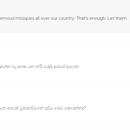
ormous mosques all over our country. That’s enough. Let them
 කන්න බෑ අහක යන නයි රෙද්ද අස්සේ දාගෙන.
අපටත් ට්‍රම්පච්චිගෙන් පුඩිය සෙට් කොරන්නද?