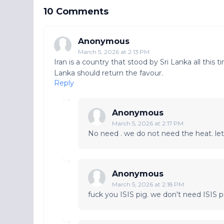
10 Comments
Anonymous
March 5, 2026 at 2:13 PM
Iran is a country that stood by Sri Lanka all this
Lanka should return the favour.
Reply
Anonymous
March 5, 2026 at 2:17 PM
No need . we do not need the heat. let
Anonymous
March 5, 2026 at 2:18 PM
fuck you ISIS pig. we don't need ISIS p