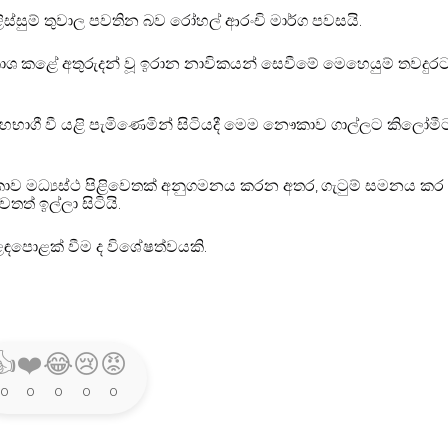
පිළිස්සුම් තුවාල පවතින බව රෝහල් ආරංචි මාර්ග පවසයි
.
ප්‍රකාශ කළේ අතුරුදන් වූ ඉරාන නාවිකයන් සෙවීමේ මෙහෙයුම් තවදුර
 සහභාගී වී යළි පැමිණෙමින් සිටියදී මෙම නෞකාව ගාල්ලට කිලෝමීට
ංකාව මධ්‍යස්ථ පිළිවෙතක් අනුගමනය කරන අතර
ගැටුම් සමනය කර
,
ත් ඉල්ලා සිටියි
.
ඳපොළක් වීම ද විශේෂත්වයකි
.
👍
❤️
😂
😢
😡
0
0
0
0
0