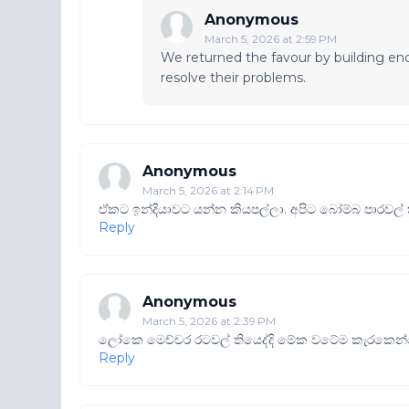
Anonymous
March 5, 2026 at 2:59 PM
We returned the favour by building en
resolve their problems.
Anonymous
March 5, 2026 at 2:14 PM
ඒකට ඉන්දියාවට යන්න කියපල්ලා. අපිට බෝම්බ පාරවල්
Reply
Anonymous
March 5, 2026 at 2:39 PM
ලෝකෙ මෙච්චර රටවල් තියෙද්දි මේක වටේම කැරකෙන්නෙ 
Reply