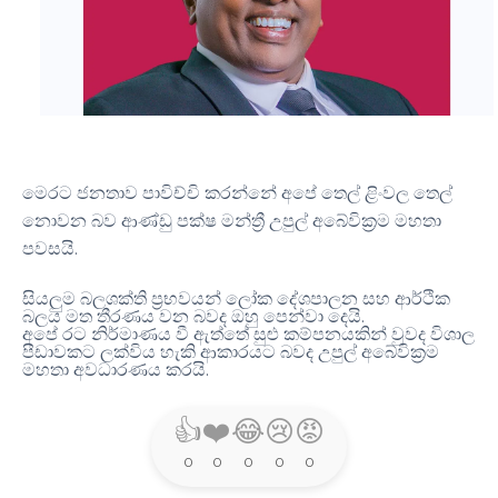
මෙරට ජනතාව පාවිච්චි කරන්නේ අපේ තෙල් ළිංවල තෙල්
නොවන බව ආණ්ඩු පක්ෂ මන්ත්‍රී උපුල් අබේවික්‍රම මහතා
.
පවසයි
සියලුම බලශක්ති ප්‍රභවයන් ලෝක දේශපාලන සහ ආර්ථික
.
බලය මත තීරණය වන බවද ඔහු පෙන්වා දෙයි
අපේ රට නිර්මාණය වී ඇත්තේ සුළු කම්පනයකින් වුවද විශාල
පීඩාවකට ලක්විය හැකි ආකාරයට බවද උපුල් අබේවික්‍රම
.
මහතා අවධාරණය කරයි
👍
❤️
😂
😢
😡
0
0
0
0
0