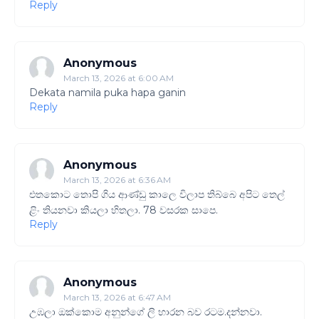
Reply
Anonymous
March 13, 2026 at 6:00 AM
Dekata namila puka hapa ganin
Reply
Anonymous
March 13, 2026 at 6:36 AM
එතකොට තොපි ගිය ආණ්ඩු කාලෙ විලාප තිබ්බෙ අපිට තෙල්
ළිං තියනවා කියලා හිතලා. 78 වසරක සාපෙ.
Reply
Anonymous
March 13, 2026 at 6:47 AM
උඹලා ඔක්කොම අනුන්ගේ ලි හාරන බව රටම.දන්නවා.