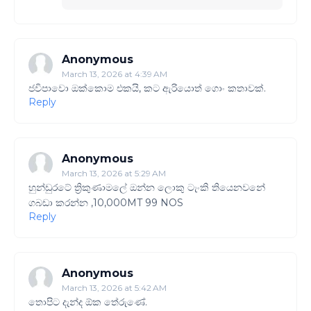
Anonymous
March 13, 2026 at 4:39 AM
ජවිපාවො ඔක්කොම එකයි, කට ඇරියොත් ගොං කතාවක්.
Reply
Anonymous
March 13, 2026 at 5:29 AM
හුන්ඩුරටේ ත්‍රිකුණාමලේ ඔන්න ලොකු ටැංකි තියෙනවනේ
ගබඩා කරන්න ,10,000MT 99 NOS
Reply
Anonymous
March 13, 2026 at 5:42 AM
තොපිට දැන්ද ඕක තේරුණේ.