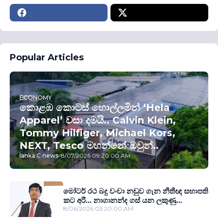
Popular Articles
ECONOMY
කොළඹ කොටස් හොල්ලමින් ‘Hela
Apparel’ වසා දමයි.. Calvin Klein,
Tommy Hilfiger, Michael Kors,
NEXT, Tesco මහන්නේ ඔවුන්..
lanka C news
-
8/07/2026 09:20:00 AM
මෝටර් රථ බදු වංචා නඩුව ගැන නීතීඥ සභාපති
කට අරී... නාගානන්ද ගස් යන ලකුණු...
8/06/2026 03:20:00 AM