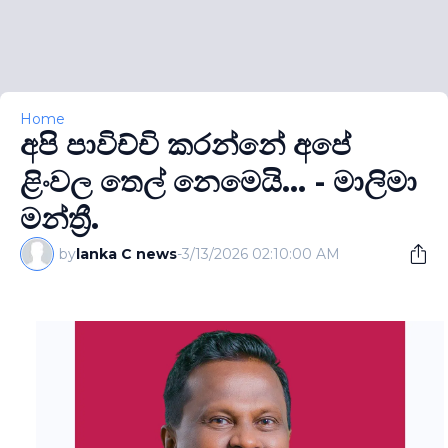
Home
අපි පාවිච්චි කරන්නේ අපේ
ළිංවල තෙල් නෙමෙයි... - මාලිමා
මන්ත්‍රී.
by
lanka C news
-
3/13/2026 02:10:00 AM