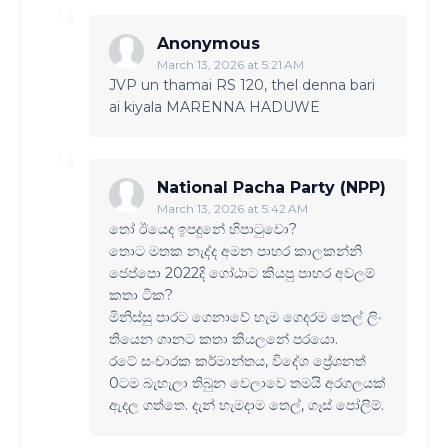
Anonymous
March 13, 2026 at 5:21 AM
JVP un thamai RS 120, thel denna bari
ai kiyala MARENNA HADUWE
National Pacha Party (NPP)
March 13, 2026 at 5:42 AM
‍තෝ ඊයෙද ඉපදුනේ හිපා‍ටුවො?
තොට මතක නැද්ද අමන පාහර කාලකන්නි
ජෙප්පො 2022දි ගෝඨාට කියපු පාහර අවලම්
කතා ටික?
මිනිස්සු පාරට ගෙනාවේ හැම ගෙදරම තෙල් ලිං
තියෙන ගානට කතා කියලනේ පරයො.
රටේ සංචාරක කර්මාන්තය, විදේශ ප්‍රේශනත්
0ටම බැහැලා තිබුන වෙලාවෙ තමයි අරගලයක්
ඇදල ගත්තෙ. දැන් හැමදාම තෙල්, ගෑස් පෝලිම්.