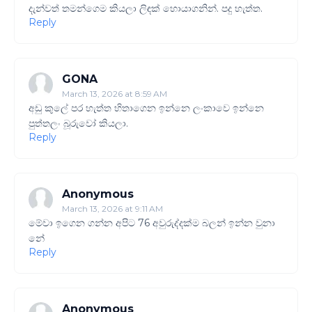
දැන්වත් තමන්ගෙම කියලා ලිඳක් හොයාගනින්. පදු හැත්ත.
Reply
GONA
March 13, 2026 at 8:59 AM
අඩු කුලේ පර හැත්ත හිතාගෙන ඉන්නෙ ලංකාවෙ ඉන්නෙ
පුත්තලං බූරුවෝ කියලා.
Reply
Anonymous
March 13, 2026 at 9:11 AM
මේවා ඉගෙන ගන්න අපිට 76 අවුරුද්දක්ම බලන් ඉන්න වුනා
නේ
Reply
Anonymous