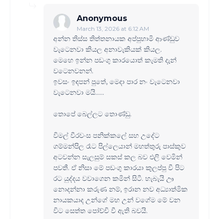
Anonymous
March 13, 2026 at 6:12 AM
අන්න තිස්ස තිත්තනායක අප්පුහාමි ආණ්ඩුව
වැටෙනවා කියල අනාවැකියක් කියල.
මෙහෙ ඉන්න පඩංගු කාරයොත් කැමති දැන්
වටෙනවනන්.
ඉවසං ඉඳපන් පුතේ, මෙදා පාර නං වැටෙනවා
වැටෙනවා මයි......
තොපේ බෙල්ලට තොණ්ඩු.
විමල් වීරවංස පනික්කලේ සහ උදේට
ගම්මන්පිල රෑට පිල්ලෙයාන් මහත්තුරු පාස්කුව
අටවන්න සැලසුම් සකස් කල බව එලි වෙමින්
පවතී. ඒ නිසා මේ පඩංගු කාරයා කුලප්පු වී පිට
රට යුද්දය වවාගෙන කමින් සිටී. හැබැයි ඌ
නොදන්නා කරුණ නම්, ඉරාන නව අධ්‍යාත්මික
නායකයාද උන්ගේ මහ උන් වගේම මේ වන
විට සෙත්ත පෝච්චි වී ඇති බවයි.