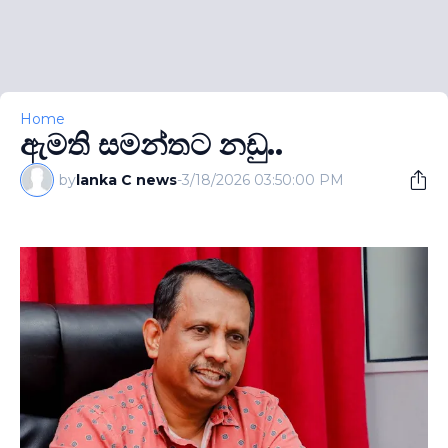
Home
ඇමති සමන්තට නඩු..
by
lanka C news
-
3/18/2026 03:50:00 PM