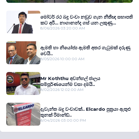
මෝටර් රථ බදු වංචා නඩුව ගැන නීතීඥ සභාපති
කට අරී... නාගානන්ද ගස් යන ලකුණු...
8/06/2026 03:20:00 AM
ඇමති හා නියෝජ්‍ය ඇමති අතර ගැටුමක් දරුණු
වෙයි..
8/05/2026 10:00:00 AM
Mr Koththu අවන්හල් ජාලය
සම්පූර්ණයෙන්ම වසා දමයි..
8/02/2026 12:02:00 AM
දැවැන්ත බදු වංචාවක්.. Elcardo පුත‍්‍රයා ඇතුළු
තුනක් රිමාන්ඩ්..
8/04/2026 03:00:00 PM