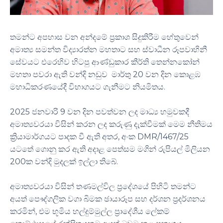
තමන්ට අපහාස වන අන්දමේ ප්‍රකාශ සිදුකිරීම හේතුවෙන්
අමාත්‍ය සමන්ත විද්‍යාරත්න මහතාට සහ ස්වාධීන රූපවාහිනී
සේවයට එරෙහිව හිටපු ආණ්ඩුකාර කීර්ති තෙන්නකෝන්
මහතා පවරා ඇති වන්දි නඩුව මාර්තු 20 වන දින කොළඹ
මහාධිකරණයේදී විභාගයට ගැනීමට නියමිතය.
2025 ජනවාරි 9 වන දින පවත්වන ලද මාධ්‍ය හමුවකදී
අමාත්‍යවරයා විසින් කරන ලද කරුණු දැක්වීමක් මෙම නීතිමය
ක්‍රියාමාර්ගයට පාදක වී ඇති අතර, අංක DMR/1467/25
යටතේ ගොනු කර ඇති අදාළ පෙත්සම මගින් රුපියල් මිලියන
200ක වන්දි මුදලක් ඉල්ලා තිබේ.
අමාත්‍යවරයා විසින් තණමල්විල ප්‍රදේශයේ පිහිටි තමන්ට
අයත් පෞද්ගලික වගා බිමක ඡායාරූප සහ දර්ශන ප්‍රදර්ශනය
කරමින්, එම භූමිය හල්දුම්මුල්ල ප්‍රාදේශීය ලේකම්