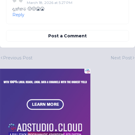
March 18, 2026 at 5:27 PM
දැක්කම 🤢🤢🤮🤮
Reply
Post a Comment
Previous Post
Next Post