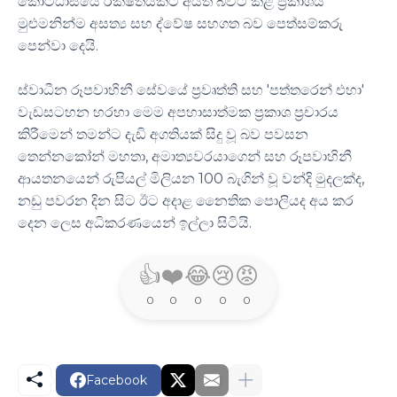
කොට්ඨාසයේ රක්ෂිතයකට අයත් බවට කළ ප්‍රකාශය
මුළුමනින්ම අසත්‍ය සහ ද්වේෂ සහගත බව පෙත්සම්කරු
පෙන්වා දෙයි.
ස්වාධීන රූපවාහිනී සේවයේ ප්‍රවෘත්ති සහ 'පත්තරෙන් එහා'
වැඩසටහන හරහා මෙම අපහාසාත්මක ප්‍රකාශ ප්‍රචාරය
කිරීමෙන් තමන්ට දැඩි අගතියක් සිදු වූ බව පවසන
තෙන්නකෝන් මහතා, අමාත්‍යවරයාගෙන් සහ රූපවාහිනී
ආයතනයෙන් රුපියල් මිලියන 100 බැගින් වූ වන්දි මුදලක්ද,
නඩු පවරන දින සිට ඊට අදාළ නෛතික පොලියද අය කර
දෙන ලෙස අධිකරණයෙන් ඉල්ලා සිටියි.
👍
❤️
😂
😢
😡
0
0
0
0
0
Facebook