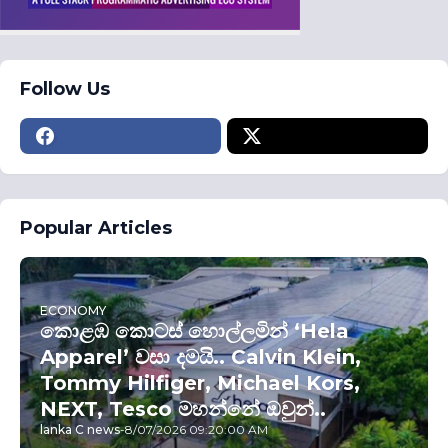
Follow Us
Popular Articles
ECONOMY
කොළඹ කොටස් හොල්ලමින් ‘Hela
Apparel’ වසා දමයි.. Calvin Klein,
Tommy Hilfiger, Michael Kors,
NEXT, Tesco මහන්නේ ඔවුන්..
lanka C news
-
8/07/2026 09:20:00 AM