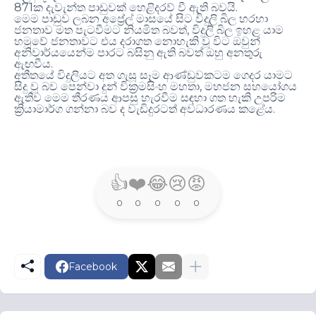
871
.
ක දැවැන්ත පාඩුවක් හෙළිදරව් වී ඇති බවයි
මෙම පාඩුව ලබන අප්‍රේල් මාසයේ සිට විදුලි බිල හරහා
,
ජනතාව මත පැටවීමට නියමිත බවත්
විදුලි බිල ඉහළ යාම
හමුවේ ජනතාවට එය දරාගත නොහැකි වූ විට ඔවුන්
අනිවාර්යයෙන්ම පාරට බසිනු ඇති බවත් ඔහු අනතුරු
.
ඇඟවීය
අතීතයේ විදුලියට අත ගැසූ සෑම ආණ්ඩුවකටම ගෙදර යාමට
,
සිදු වූ බව පෙන්වා දුන් වික‍්‍රමසිංහ මහතා
මහජන සහයෝගය
ඇතිව මෙම තීරණය ආපසු හැරවීම සඳහා ගත හැකි උපරිම
.
ක්‍රියාමාර්ග ගන්නා බව ද වැඩිදුරටත් අවධාරණය කළේය
👍
❤️
😂
😢
😡
0
0
0
0
0
Facebook