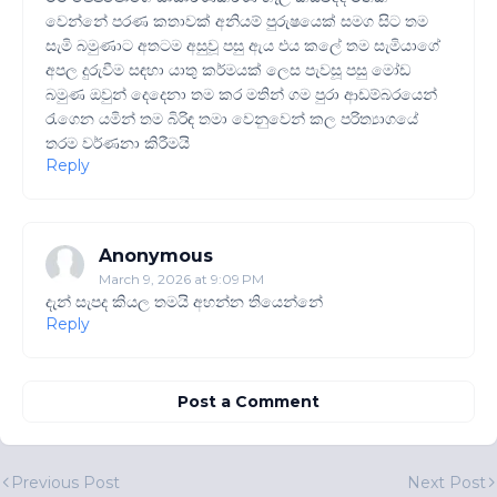
වෙන්නේ පරණ කතාවක් අනියම් පුරුෂයෙක් සමග සිට තම
සැමි බමුණාට අතටම අසුවූ පසු ඇය එය කලේ තම සැමියාගේ
අපල දුරුවීම සඳහා යාතු කර්මයක් ලෙස පැවසූ පසු මෝඩ
බමුණ ඔවුන් දෙදෙනා තම කර මතින් ගම පුරා ආඩම්බරයෙන්
රැගෙන යමින් තම බිරිඳ තමා වෙනුවෙන් කල පරිත්‍යාගයේ
තරම වර්ණනා කිරීමයි
Reply
Anonymous
March 9, 2026 at 9:09 PM
දැන් සැපද කියල තමයි අහන්න තියෙන්නේ
Reply
Post a Comment
Previous Post
Next Post