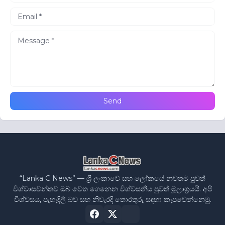
“Lanka C News” — ශ්‍රී ලංකාවේ සහ ලෝකයේ නවතම පුවත්
විශ්වාසවන්තව ඔබ වෙත ගෙනෙන විශ්වසනීය පුවත් මූලාශ්‍රයයි. අපි
විශ්වසය, පැහැදිලි බව සහ නිවැරදි තොරතුරු සඳහා කැපවෙන්නෙමු.