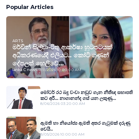
Popular Articles
ARTS
මර්වින් සිල්වා-රිතු ආකර්ෂා හුටපටයක්
අධිකරණයේදී එලියට.. කෝටි ගණන්
දේපලත් හෙලිවේ...
lanka C news
-
7/31/2026 10:00:00 AM
මෝටර් රථ බදු වංචා නඩුව ගැන නීතීඥ සභාපති
කට අරී... නාගානන්ද ගස් යන ලකුණු...
8/06/2026 03:20:00 AM
ඇමති හා නියෝජ්‍ය ඇමති අතර ගැටුමක් දරුණු
වෙයි..
8/05/2026 10:00:00 AM