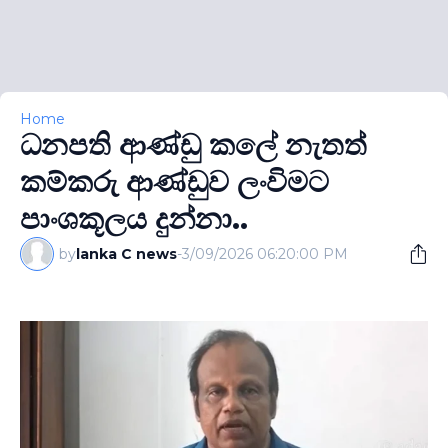
Home
ධනපති ආණ්ඩු කලේ නැතත්
කම්කරු ආණ්ඩුව ලංවිමට
පාංශකූලය දුන්නා..
by
lanka C news
-
3/09/2026 06:20:00 PM