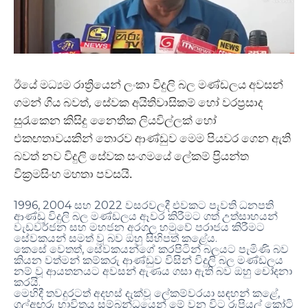
ඊයේ මධ්‍යම රාත්‍රියෙන්
ලංකා විදුලි බල මණ්ඩලය අවසන්
ගමන් ගිය බවත්
,
සේවක අයිතිවාසිකම් හෝ වරප්‍රසාද
සුරැකෙන කිසිදු නෛතික ලියවිල්ලක් හෝ
එකඟතාවයකින් තොරව ආණ්ඩුව මෙම පියවර ගෙන ඇති
බවත්
නව විදුලි සේවක සංගමයේ ලේකම් ප‍්‍රියන්ත
වික‍්‍රමසිංහ මහතා
පවසයි
.
1996, 2004
2022
සහ
වසරවලදී එවකට පැවති ධනපති
ආණ්ඩු විදුලි බල මණ්ඩලය ඈවර කිරීමට ගත් උත්සාහයන්
වැඩවර්ජන සහ මහජන අරගල හමුවේ පරාජය කිරීමට
.
සේවකයන් සමත් වූ බව ඔහු සිහිපත් කළේය
,
කෙසේ වෙතත්
සේවකයන්ගේ කරපිටින් බලයට පැමිණි බව
කියන වත්මන් කම්කරු ආණ්ඩුව විසින් විදුලි බල මණ්ඩලය
නම් වූ ආයතනයට අවසන් ඇණය ගසා ඇති බව ඔහු චෝදනා
.
කරයි
,
මෙහිදී තවදුරටත් අදහස් දැක්වූ ලේකම්වරයා සඳහන් කළේ
ගල්අඟුරු භාවිතය සම්බන්ධයෙන් මේ වන විට රුපියල් කෝටි