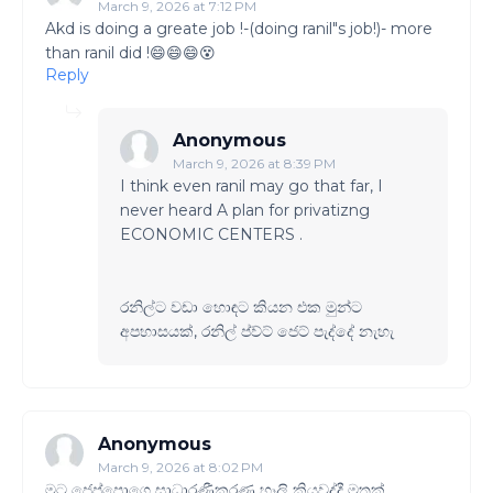
March 9, 2026 at 7:12 PM
Akd is doing a greate job !-(doing ranil"s job!)- more
than ranil did !😄😄😄😵
Reply
Anonymous
March 9, 2026 at 8:39 PM
I think even ranil may go that far, I
never heard A plan for privatizng
ECONOMIC CENTERS .
රනිල්ට වඩා හොඳට කියන එක මුන්ට
අපහාසයක්, රනිල් ප්ව්ට් ජෙට් පැද්දේ නැහැ
Anonymous
March 9, 2026 at 8:02 PM
මට ජෙප්පොගෙ සාධාරණීකරණ හෑලි කියවද්දී මතක්