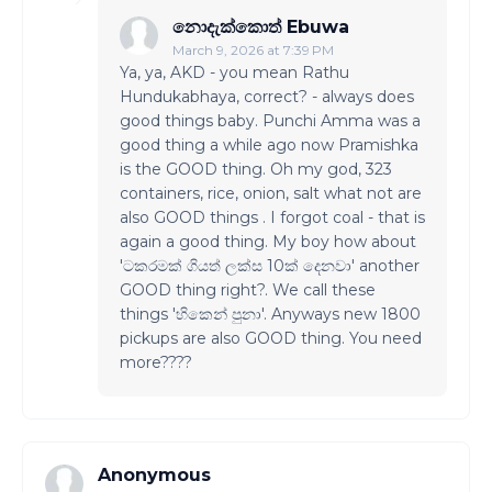
නොදැක්කොත් Ebuwa
March 9, 2026 at 7:39 PM
Ya, ya, AKD - you mean Rathu
Hundukabhaya, correct? - always does
good things baby. Punchi Amma was a
good thing a while ago now Pramishka
is the GOOD thing. Oh my god, 323
containers, rice, onion, salt what not are
also GOOD things . I forgot coal - that is
again a good thing. My boy how about
'ටකරමක් ගියත් ලක්ස 10ක් දෙනවා' another
GOOD thing right?. We call these
things 'හිකෙන් පුනා'. Anyways new 1800
pickups are also GOOD thing. You need
more????
Anonymous