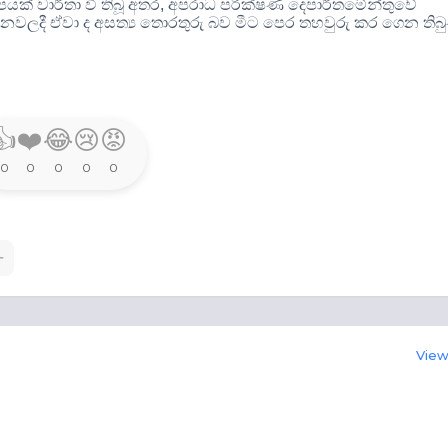
ක් වාර්තා වී තිබූ අතර
,
අපරාධ පරීක්ෂණ දෙපාර්තමේන්තුවේ
නවලදී ඒවා ද අසත්‍ය තොරතුරු බව මීට පෙර තහවුරු කර ගෙන තිබ
👍
❤️
😂
😢
😡
0
0
0
0
0
View 