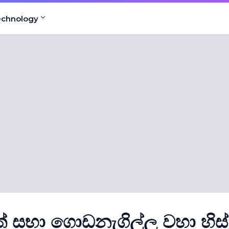
echnology
ත් සභා ගොඩනැගිල්ල වහා හිස්