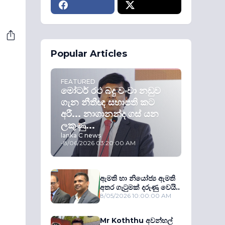
Popular Articles
FEATURED
මෝටර් රථ බදු වංචා නඩුව
ගැන නීතීඥ සභාපති කට
අරී... නාගානන්ද ගස් යන
ලකුණු...
lanka C news
-
8/06/2026 03:20:00 AM
ඇමති හා නියෝජ්‍ය ඇමති
අතර ගැටුමක් දරුණු වෙයි..
8/05/2026 10:00:00 AM
Mr Koththu අවන්හල්