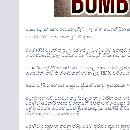
වයඹ පළාත් සභා ගොඩනැගිල්ල ඉලක්ක කරගනිමින් සය
පදනම් විරහිත බව තහවුරු වී ඇත
.
ඊයේ
(03)
විද්‍යුත් තැපෑල ඔස්සේ ලැබුණු මෙම අනතුර
හටගත්තද
,
සිදුකළ විමර්ශනවලදී එවැනි කිසිදු අව
පොදු ඊමේල් ලිපිනයක් හරහා දෙමළ භාෂාවෙන් ලැබු
හුසෙයින්
'
නමැති ගිණුමකින් එවන ලද
'RDX'
වර්ගයේ 
මෙම හදිසි තත්ත්වය හමුවේ ක්‍රියාත්මක වූ ආරක්ෂක
පළාත් සභාවේ සේවය කළ සියලුම නිලධාරීන් සහ සේ
පොලිස් අධිකාරි තිස්ස විතානගේ මහතාගේ උපදෙස්
එක්ව විශේෂ මෙහෙයුමක් දියත් කළේය
.
සෝදිසි කිරීම
පරීක්ෂාවකට ලක් කරන ලදී
.
පොලිසිය සඳහන් කරන පරිදි
,
මෙම පරිශ්‍රය තුළ සැකක