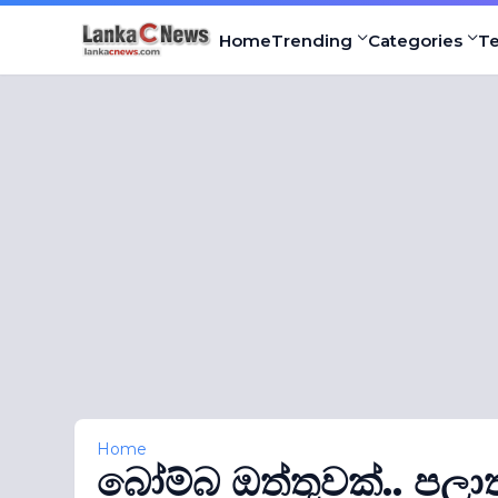
Home
Trending
Categories
T
Home
බෝම්බ ඔත්තුවක්.. පලා