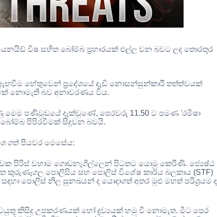
නයිඩ් විෂ සහිත බෝම්බ ප්‍රහාරයක් එල්ල වන බවට ලද තොරතුර
ු ඇඟවීම හේතුවෙන් ප්‍රදේශයේ දැඩි නොසන්සුන්කාරී තත්ත්වයක්
දානමක් නොමැති බව අනාවරණය විය
.
ණු මෙම පණිවුඩයේ දැක්වුණේ
,
පෙරවරු
11.50
ට පමණ
'
රමීෂා
බෝම්බ පිපිරවීමක් සිදුවන බවයි
.
 අංශ ගත් පියවර මෙසේය
:
වක පිරිස් වහාම ගොඩනැගිල්ලෙන් පිටතට යොමු කෙරිණි
.
ජ්‍යෙෂ්ඨ
 මත කුරුණෑගල පොලිසිය සහ පොලිස් විශේෂ කාර්ය බලකාය
(STF)
් සඳහා පොලිස් නිල සුනඛයන් ද යොදාගත් අතර මුළු මහත් පරිශ්‍රයම ද
ටයුතු කිසිදු උපකරණයක් හෝ ද්‍රව්‍යයක් හමු වී නොමැත
.
මීට පෙර