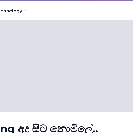
echnology
g අද සිට නොමිලේ..