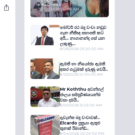
lanka C news
-
7/31/2026 10:00:00 AM
මෝටර් රථ බදු වංචා නඩුව
ගැන නීතීඥ සභාපති කට
අරී... නාගානන්ද ගස් යන
ලකුණු...
8/06/2026 03:20:00 AM
ඇමති හා නියෝජ්‍ය ඇමති
අතර ගැටුමක් දරුණු වෙයි..
8/05/2026 10:00:00 AM
Mr Koththu අවන්හල්
ජාලය සම්පූර්ණයෙන්ම
වසා දමයි..
8/02/2026 12:02:00 AM
දැවැන්ත බදු වංචාවක්..
Elcardo පුත‍්‍රයා ඇතුළු
තුනක් රිමාන්ඩ්..
8/04/2026 03:00:00 PM