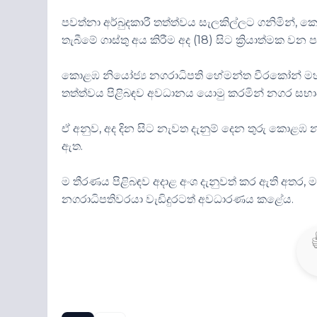
පවත්නා අර්බුදකාරී තත්ත්වය සැලකිල්ලට ගනිමින්, 
තැබීමේ ගාස්තු අය කිරීම අද (18) සිට ක්‍රියාත්මක 
කොළඹ නියෝජ්‍ය නගරාධිපති හේමන්ත වීරකෝන් මහත
තත්ත්වය පිළිබඳව අවධානය යොමු කරමින් නගර සභා
ඒ අනුව, අද දින සිට නැවත දැනුම් දෙන තුරු කොළ
ඇත.
ම තීරණය පිළිබඳව අදාළ අංශ දැනුවත් කර ඇති අතර,
නගරාධිපතිවරයා වැඩිදුරටත් අවධාරණය කළේය.