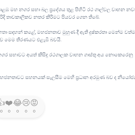
කොළඹ මහ නගර සභා බල ප්‍රදේශය තුළ පිහිටි රථ ගාල්වල වාහන නව
වන පරිදි තාවකාලිකව නතර කිරීමට පියවර ගෙන තිබේ.
ා සඳහන් කළේ, මහජනතාව මුහුණ දී ඇති දුෂ්කරතා මෙන්ම වත්ම
ව මෙම තීරණයට එළැඹි බවයි.
ඹ නගර සභාවට අයත් කිසිදු රථගාලක වාහන ගාස්තු අය නොකෙරෙනු
 මහජනතාවට සහනයක් සැලසීම මෙහි ප්‍රධාන අරමුණ බව ද නියෝජ්‍
👍
❤️
😂
😢
😡
0
0
0
0
0