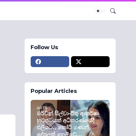
Follow Us
Popular Articles
ARTS
මර්වින් සිල්වා-රිතු ආකර්ෂා
හුටපටයක් අධිකරණයේදී
එලියට.. කෝටි ගණන්
දේපලත් හෙලිවේ...