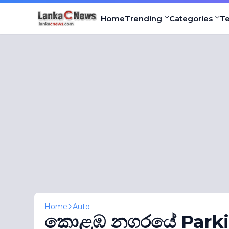
Home
Trending
Categories
T
Home
Auto
කොළඹ නගරයේ Parkin