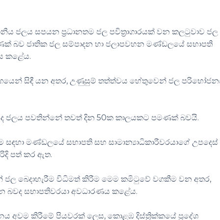
ානීය ජලය සපයන ප්‍රධානතම ජල පවිත්‍රාගාරයක් වන කලටුවාව ජල
පමණක් බව ජාතික ජල සම්පාදන හා ජලාපවහන මණ්ඩලයේ සභාපති
ණය කළේය.
ේගයෙන් සිඳී යන අතර, උණුසුම් තත්ත්වය හේතුවෙන් ජල පරිභෝජන
ේ ද ජලය පවතින්නේ තවත් දින 50ක කාලයකට පමණක් බවයි.
සඳහා මණ්ඩලයේ සභාපති සහ සාමාන්‍යාධිකාරීවරයාගේ උපදෙස්
රිදි පත් කර ඇත.
් ජල බෙදාහැරීම විධිමත් කිරීම මෙම කමිටුවේ වගකීම වන අතර,
ිදු වන බවද සභාපතිවරයා අවධාරණය කළේය.
අවම කිරීමේ පියවරක් ලෙස, කොළඹ දිස්ත්‍රික්කයේ ප්‍රදේශ