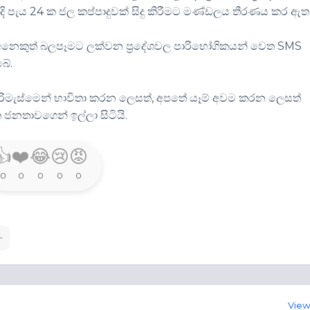
 පරිදි පැය 24 ක ජල කප්පාදුවක් සිදු කිරීමට මණ්ඩලය තීරණය කර ඇත
ර, අනෙකුත් බලපෑමට ලක්වන ප්‍රදේශවල පාරිභෝගිකයන් වෙත SMS
බේ.
පිරිමැස්මෙන් භාවිතා කරන ලෙසත්, අපතේ යෑම් අවම කරන ලෙසත්
නතාවගෙන් ඉල්ලා සිටියි.
👍
❤️
😂
😢
😡
0
0
0
0
0
View 