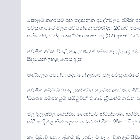
කොළඹ නගරයට සහ තදාසන්න ප්‍රදේශවලට පිරිසිදු ප
පවිත්‍රාගාරයේ ජලය පවතින්නේ තවත් දින 20කට 
ඉංජිනේරු චන්දන බණ්ඩාර මහතා අද (02) අනාවර
පවතින අධික වියළි කාලගුණයත් සමඟ ජල මූලාශ්‍ර ව
සීඝ්‍රයෙන් ඉහළ ගොස් ඇත.
මණ්ඩලය පෙන්වා දෙන්නේ ලබුගම ජල පවිත්‍රාගාරය
පවතින මෙම බරපතළ තත්ත්වය කළමනාකරණය කිරීම 
'විශේෂ මෙහෙයුම් කමිටුවක්' වහාම ක්‍රියාත්මක වන ප
ජල මූලාශ්‍රවල තත්ත්වය දෛනිකව නිරීක්ෂණය කරමින
ඉදිරියේදී ජල නිෂ්පාදනය තවදුරටත් සීමා කිරීමට ස
කලටුවාව සහ ලාබුගම ජලාශවලට එල්ල වන දැඩි පීඩනය 