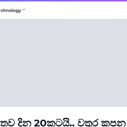
echnology
ව දින 20කටයි.. වතුර කපන