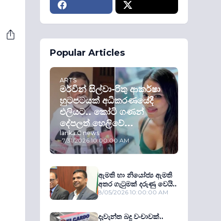
Popular Articles
ARTS
මර්වින් සිල්වා-රිතු ආකර්ෂා
හුටපටයක් අධිකරණයේදී
එලියට.. කෝටි ගණන්
දේපලත් හෙලිවේ...
lanka C news
-
7/31/2026 10:00:00 AM
ඇමති හා නියෝජ්‍ය ඇමති
අතර ගැටුමක් දරුණු වෙයි..
8/05/2026 10:00:00 AM
දැවැන්ත බදු වංචාවක්..