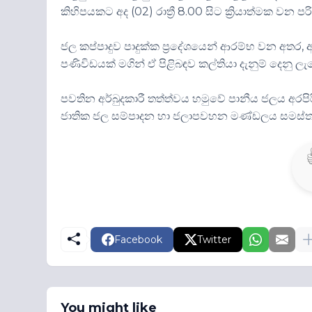
කිහිපයකට අද (02) රාත්‍රී 8.00 සිට ක්‍රියාත්මක වන
ජල කප්පාදුව පාදුක්ක ප්‍රදේශයෙන් ආරම්භ වන අත
පණිවිඩයක් මගින් ඒ පිළිබඳව කල්තියා දැනුම් දෙනු ලැ
පවතින අර්බුදකාරී තත්ත්වය හමුවේ පානීය ජලය අර
ජාතික ජල සම්පාදන හා ජලාපවහන මණ්ඩලය සමස්ත ජ
Facebook
Twitter
You might like