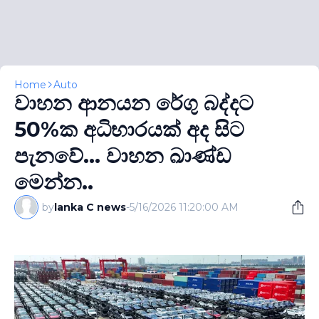
Home
Auto
වාහන ආනයන රේගු බද්දට
50%ක අධිභාරයක් අද සිට
පැනවේ... වාහන ඛාණ්ඩ
මෙන්න..
by
lanka C news
-
5/16/2026 11:20:00 AM