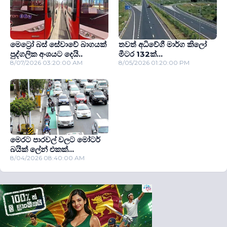
මෙට්‍රෝ බස් සේවාවේ බාගයක්
තවත් අධිවේගී මාර්ග කිලෝ
පුද්ගලික අංශයට දෙයි..
මීටර 132ක්...
8/07/2026 03:20:00 AM
8/05/2026 01:20:00 PM
මෙරට පාරවල් වලට මෝටර්
බයික් ලේන් එකක්...
8/04/2026 08:40:00 AM