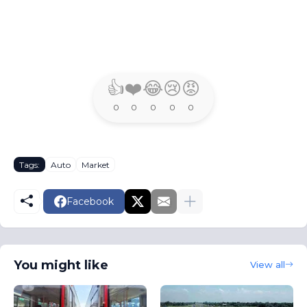
👍
❤️
😂
😢
😡
0
0
0
0
0
Tags:
Auto
Market
Facebook
You might like
View all