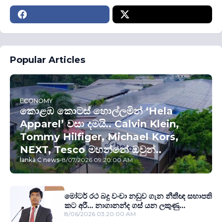
Popular Articles
ECONOMY
කොළඹ කොටස් හොල්ලමින් ‘Hela
Apparel’ වසා දමයි.. Calvin Klein,
Tommy Hilfiger, Michael Kors,
NEXT, Tesco මහන්නේ ඔවුන්..
lanka C news
-
8/07/2026 09:20:00 AM
මෝටර් රථ බදු වංචා නඩුව ගැන නීතීඥ සභාපති
කට අරී... නාගානන්ද ගස් යන ලකුණු...
8/06/2026 03:20:00 AM