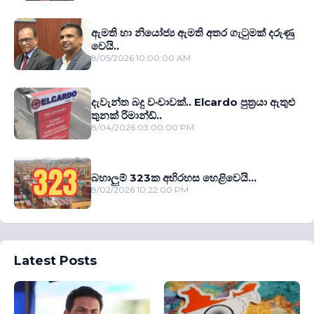
ඇමති හා නියෝජ්‍ය ඇමති අතර ගැටුමක් දරුණු
වෙයි..
8/05/2026 10:00:00 AM
දැවැන්ත බදු වංචාවක්.. Elcardo පුත‍්‍රයා ඇතුළු
තුනක් රිමාන්ඩ්..
8/04/2026 03:00:00 PM
බහාලුම් 323ක අභිරහස හෙළිවෙයි...
8/02/2026 10:22:00 PM
Latest Posts