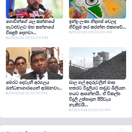
ගොවීන්ගේ යල කන්නයේ
ඉන්දු-ලංකා නිදහස් වෙලද
ගැටළුවලට මහ කන්නයේ
ගිවිසුම තර කරන්න එකගවේ...
විසඳුම් දෙනවා...
8/09/2026 03:00:00 PM
8/09/2026 03:50:00 PM
මෙරට දෙවැනි අරගලය
බාල ගල් අගුරුවලින් මාස
බන්ධනාගාරයෙන් අරඹනවා...
හතරට විදුලියට පාඩුව බිලියන
8/09/2026 02:10:00 PM
හයට ආසන්නයි.. ඒ විකල්ප
විදුලි උත්පාදන පිරිවැය
නැතිවයි...
8/09/2026 01:20:00 PM