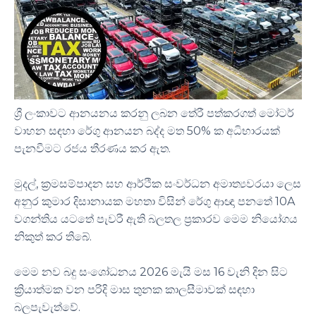
ශ්‍රී ලංකාවට ආනයනය කරනු ලබන තේරී පත්කරගත් මෝටර්
වාහන සඳහා රේගු ආනයන බද්ද මත 50% ක අධිභාරයක්
පැනවීමට රජය තීරණය කර ඇත.
මුදල්, ක්‍රමසම්පාදන සහ ආර්ථික සංවර්ධන අමාත්‍යවරයා ලෙස
අනුර කුමාර දිසානායක මහතා විසින් රේගු ආඥා පනතේ 10A
වගන්තිය යටතේ පැවරී ඇති බලතල ප්‍රකාරව මෙම නියෝගය
නිකුත් කර තිබේ.
මෙම නව බදු සංශෝධනය 2026 මැයි මස 16 වැනි දින සිට
ක්‍රියාත්මක වන පරිදි මාස තුනක කාලසීමාවක් සඳහා
බලපැවැත්වේ.