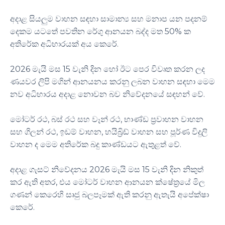
අදාළ සියලුම වාහන සඳහා සාමාන්‍ය සහ මනාප යන පදනම්
දෙකම යටතේ පවතින රේගු ආනයන බද්ද මත 50% ක
අතිරේක අධිභාරයක් අය කෙරේ.
2026 මැයි මස 15 වැනි දින හෝ ඊට පෙර විවෘත කරන ලද
ණයවර ලිපි මගින් ආනයනය කරනු ලබන වාහන සඳහා මෙම
නව අධිභාරය අදාළ නොවන බව නිවේදනයේ සඳහන් වේ.
මෝටර් රථ, බස් රථ සහ වෑන් රථ, භාණ්ඩ ප්‍රවාහන වාහන
සහ ගිලන් රථ, ඉඩම් වාහන, හයිබ්‍රිඩ් වාහන සහ පූර්ණ විදුලි
වාහන ද මෙම අතිරේක බදු කාණ්ඩයට ඇතුළත් වේ.
අදාළ ගැසට් නිවේදනය 2026 මැයි මස 15 වැනි දින නිකුත්
කර ඇති අතර, එය මෝටර් වාහන ආනයන ක්ෂේත්‍රයේ මිල
ගණන් කෙරෙහි සෘජු බලපෑමක් ඇති කරනු ඇතැයි අපේක්ෂා
කෙරේ.