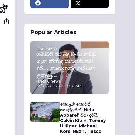
්’
Popular Articles
FEATURED
මෝටර් රථ බදු වංචා නඩුව
ගැන නීතීඥ සභාපති කට
අරී... නාගානන්ද ගස් යන
ලකුණු...
lanka C news
-
8/06/2026 03:20:00 AM
කොළඹ කොටස්
හොල්ලමින් ‘Hela
Apparel’ වසා දමයි..
Calvin Klein, Tommy
Hilfiger, Michael
Kors, NEXT, Tesco