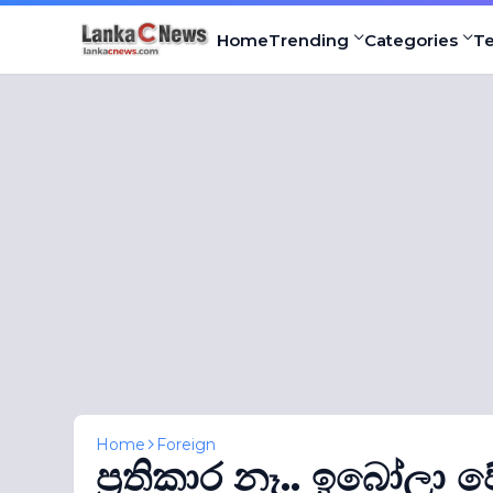
Home
Trending
Categories
T
Home
Foreign
ප‍්‍රතිකාර නෑ.. ඉබෝලා