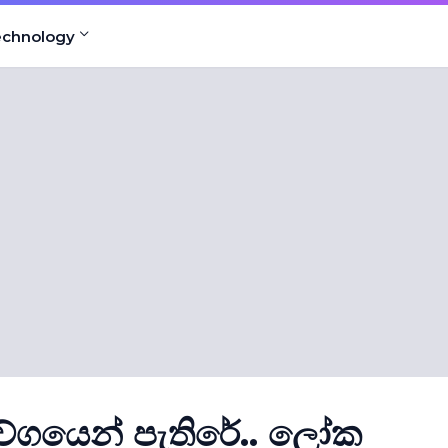
echnology
 වේගයෙන් පැතිරේ.. ලෝක