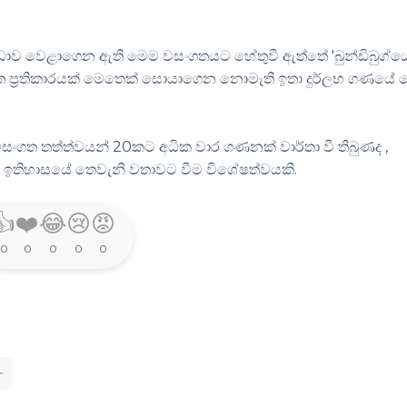
ඩාව වෙළාගෙන ඇති මෙම වසංගතයට හේතුවී ඇත්තේ 'බුන්ඩිබුග්ය
්චිත ප්‍රතිකාරයක් මෙතෙක් සොයාගෙන නොමැති ඉතා දුර්ලභ ගණයේ 
ත තත්ත්වයන් 20කට අධික වාර ගණනක් වාර්තා වී තිබුණද ,
ූයේ ඉතිහාසයේ තෙවැනි වතාවට වීම විශේෂත්වයකි.
👍
❤️
😂
😢
😡
0
0
0
0
0