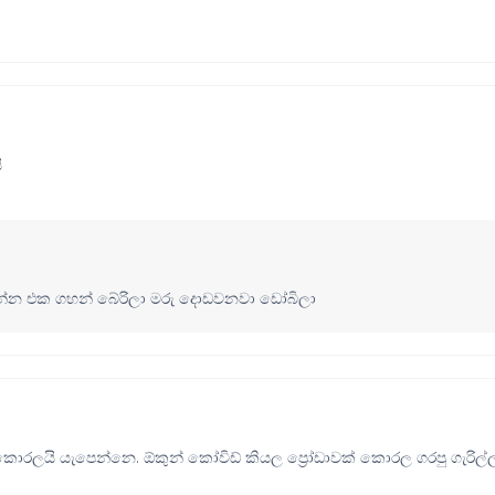
ි
වෙන්න එක ගහන් බේරිලා මරු දොඩවනවා ඩෝබිලා
ලයි යැපෙන්නෙ. ඕකුන් කෝවිඩ් කියල ප්‍රෝඩාවක් කොරල ගරපු ගැරිල්