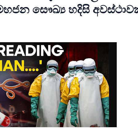
මහජන සෞඛ්‍ය හදිසි අවස්ථාවක