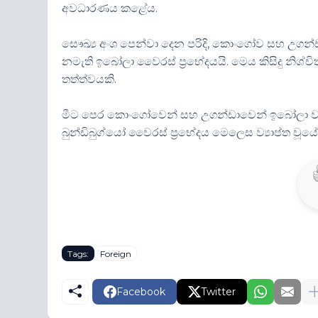
අවධාරණය කළේය.
සෞඛ්‍ය අංශ පෙන්වා දෙන පරිදි, කොංගෝව සහ උගන්
නමැති ඉබෝලා වෛරස් ප්‍රභේදයයි. මෙය කිසිදු නිශ
තත්ත්වයකි.
මීට පෙර කොංගෝවෙන් සහ උගන්ඩාවෙන් ඉබෝලා වසංග
බුන්ඩිබුග්යෝ වෛරස් ප්‍රභේදය මෙලෙස ව්‍යාප්ත ව
Tags:
Foreign
Facebook
Twitter