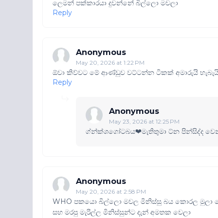
ලෙමන් පක්කාරයා දුවන්නේ බිල්ලො මවලා
Reply
Anonymous
May 20, 2026 at 1:22 PM
ඕවා කිව්වට මේ ආණ්ඩුව වට්ටන්න ටිකක් අමාරුයි හැබැය
Reply
Anonymous
May 23, 2026 at 12:25 PM
ග්න්ක්ශගෝටබය❤මැතිතුමා ට්න පින්සිද්ද 
Anonymous
May 20, 2026 at 2:58 PM
WHO පකයො බිල්ලො මවල මිනිස්සු බය කොරල මුලා කොර
සහ මරපු මැරිල්ල මිනිස්සුන්ට දැන් අමතක වෙලා