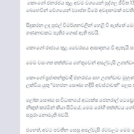
කොංගෝ ජනරජය තුළ අවම වශයෙන් පුද්ගල ජීවිත 131
බෙහෙවින් වේගයෙන් ව්‍යාප්ත වීමේ අවදානමක් පවත
සිදුකරන ලද පුළුල් විමර්ශනවලින් හෙළි වී ඇත්තේ
ගණනාවකට පැතිර ගොස් ඇති බවයි.
කොංගෝ රාජ්‍යය තුළ වෛරසය ආසාදනය වී ඇතැයි සැක
මෙම වසංගත තත්ත්වය හේතුවෙන් අසල්වැසි උගන්ඩාව
කොංගෝ ප්‍රජාතන්ත්‍රවාදී ජනරජය සහ උගන්ඩාව මුහුණ
ලක්විය යුතු "මහජන සෞඛ්‍ය හදිසි අවස්ථාවක්" ලෙ
ලෝක සෞඛ්‍ය සංවිධානයේ අධ්‍යක්ෂ ජෙනරාල් ටෙඩ්‍ර
නිකුත් කරමින් කියා සිටියේ, මෙම රෝගී තත්ත්වය 
සපුරා නොමැති බවයි.
එහෙත්, අවට පවතින සෙසු අසල්වැසි රටවලට මෙම 