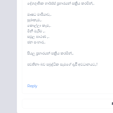
දේශගුණික හාර්ප්ස් ප්‍රහාරයන් සක්‍රීය කරමින්,..
ඖෂධ මාපියාව,..
සූරාකෑම,..
කොල්ලා කෑම,..
මිනී මැරීම ,..
සමූල ඝාථණ ,..
ඡන සංහාර,..
සියලු ප්‍රහාරයන් සක්‍රීය කරමින්,..
පවතිනා බව සබුද්ධික සැමගේ දැඪි අවධානයට,.!
Reply