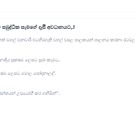
බව සබුද්ධික සැමගේ දැඪි අවධානයට,.!
්, නූගත් වහල් වනචාරී බටහිරගැති වහල් වසල පාලකයන් පාලනය කරනා රටවල
ාදිය සූකෂම ලෙසට සූරා කෑමට,..
ූකෂම ලෙසට මොල සෝදනාලද"..
්තයන් උපයෝගී කර ගනිමින්''...