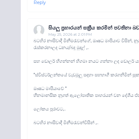
Reply
සියලු ප්‍රහාරයන් සක්‍රීය කරමින් පවතිනා 
May 25, 2026 at 2:01 PM
බටහිර නාසිවාදී මිනීමරැවන්ගේ, ඖෂධ මාපියාව විසින
රැස්කරනාලද ධනය/බදු මුදල් ,..
සහ ඩොලර් හිගන්නන් හිගමා නයට ගන්නා ලද ඩොලර් යන
"ස්විස්ටර්ලන්තයේ වැඩමුලු සදහා සහභාගී කරගනිමින් ස
ඖෂධ මාපියාවේ "
හීනමානසික නූගත් ඇලෝපාතික පාහරයන් වන දේශීය ළු්ඡන
ලෝකය පුරාවට,..
බටහිර නාසිවාදී මිනීමරැවන්විසින් ,..