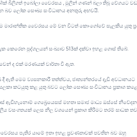
ක් බිලිගත් ඉබෝලා වෛරසය , මුලින් ගණන් බලා තිබූ වේගයට වඩ
ින බව ලෝක සෞඛ්‍ය සංවිධානය අනතුරු අඟවයි.
 මෙම මාරාන්තික වෛරසය මේ වන විටත් කොංගෝවේ සැලකිය යුතු ප්‍
 කෙරෙන පුද්ගලයන් සංඛ්‍යාව 513ක් දක්වා ඉහළ ගොස් තිබේ.
ෙන් ද එක් මරණයක් වාර්තා වී ඇත.
 දී ඇති මෙම ව්‍යසනකාරී තත්ත්වය, ජාත්‍යන්තරයේ දැඩි අවධානයට
ස සලකා කටයුතු කළ යුතු බවට ලෝක සෞඛ්‍ය සංවිධානය ප්‍රකාශ කළ
ොස් ඇඩීහැනොම් ගෙබ්‍රෙයෙසස් මහතා සමාජ මාධ්‍ය ඔස්සේ නිවේද
ගෝලීය වසංගතයක් ලෙස නිල වශයෙන් ප්‍රකාශ කිරීමට තරම් සාධක ත
වෛරසය පැතිර යාමේ ඉතා ඉහළ ප්‍රවණතාවක් පවතින බව ඔහු