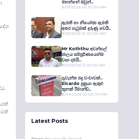
මහන්නේ ඔවුන්..
ා
8/07/2026 09:20:00 AM
ඇමති හා නියෝජ්‍ය ඇමති
රදේශ
අතර ගැටුමක් දරුණු වෙයි..
8/05/2026 10:00:00 AM
Mr Koththu අවන්හල්
ජාලය සම්පූර්ණයෙන්ම
වසා දමයි..
8/02/2026 12:02:00 AM
දැවැන්ත බදු වංචාවක්..
Elcardo පුත‍්‍රයා ඇතුළු
ේය.
තුනක් රිමාන්ඩ්..
8/04/2026 03:00:00 PM
නයක්
වමත්
Latest Posts