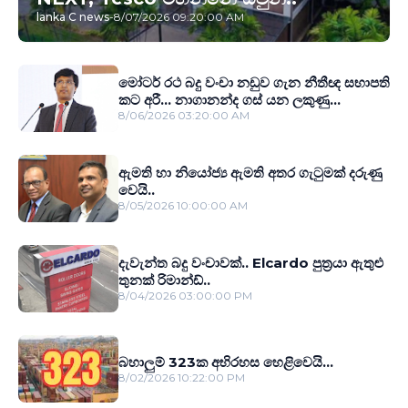
lanka C news
-
8/07/2026 09:20:00 AM
මෝටර් රථ බදු වංචා නඩුව ගැන නීතීඥ සභාපති
කට අරී... නාගානන්ද ගස් යන ලකුණු...
8/06/2026 03:20:00 AM
ඇමති හා නියෝජ්‍ය ඇමති අතර ගැටුමක් දරුණු
වෙයි..
8/05/2026 10:00:00 AM
දැවැන්ත බදු වංචාවක්.. Elcardo පුත‍්‍රයා ඇතුළු
තුනක් රිමාන්ඩ්..
8/04/2026 03:00:00 PM
බහාලුම් 323ක අභිරහස හෙළිවෙයි...
8/02/2026 10:22:00 PM