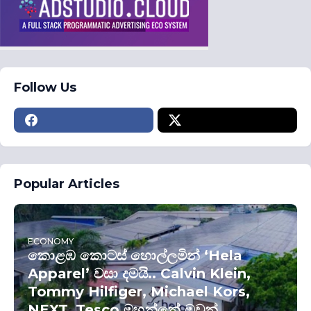
Follow Us
Popular Articles
ECONOMY
කොළඹ කොටස් හොල්ලමින් ‘Hela
Apparel’ වසා දමයි.. Calvin Klein,
Tommy Hilfiger, Michael Kors,
NEXT, Tesco මහන්නේ ඔවුන්..