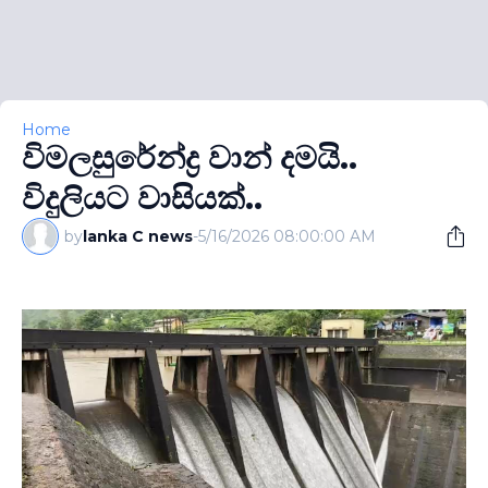
Home
විමලසුරේන්ද්‍ර වාන් දමයි..
විදුලියට වාසියක්..
by
lanka C news
-
5/16/2026 08:00:00 AM