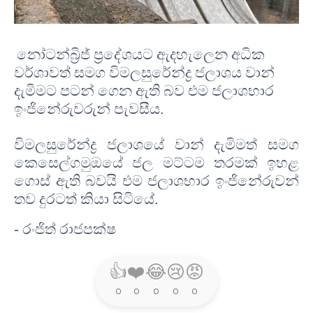
නෝටන්බ්‍රිජ් ප්‍රදේශයට ඇදහැලෙන අධික
වර්ශාවත් සමග විමලසුරේන්ද්‍ර ජලාශය වාන්
දැමිමට පටන් ගෙන ඇති බව එම ජලාශභාර
ඉංජිනේරුවරුන් පැවසීය
.
විමලසුරේන්ද්‍ර ජලාශයේ වාන් දැමිමත් සමග
කෙසෙල්ගමුඔයේ ජල මට්ටම තරමක් ඉහළ
ගොස් ඇති බවයි එම ජලාශභාර ඉංජිනේරුවන්
තව දුරටත් කියා සිටියේ
.
- රංජිත් රාජපක්ෂ
👍
❤️
😂
😢
😡
0
0
0
0
0