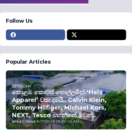
Follow Us
Popular Articles
ECONOMY
කොළඹ කොටස් හොල්ලමින් ‘Hela
Apparel’ වසා දමයි.. Calvin Klein,
Tommy Hilfiger, Michael Kors,
NEXT, Tesco මහන්නේ ඔවුන්..
lanka C news
-
8/07/2026 09:20:00 AM