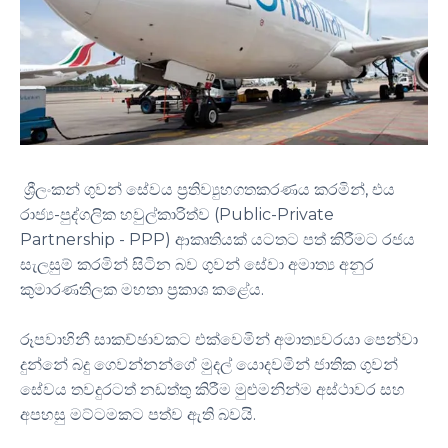
ශ්‍රීලංකන් ගුවන් සේවය ප්‍රතිව්‍යුහගතකරණය කරමින්, එය
රාජ්‍ය-පුද්ගලික හවුල්කාරිත්ව (Public-Private
Partnership - PPP) ආකෘතියක් යටතට පත් කිරීමට රජය
සැලසුම් කරමින් සිටින බව ගුවන් සේවා අමාත්‍ය අනුර
කුමාරණතිලක මහතා ප්‍රකාශ කළේය.
රූපවාහිනී සාකච්ඡාවකට එක්වෙමින් අමාත්‍යවරයා පෙන්වා
දුන්නේ බදු ගෙවන්නන්ගේ මුදල් යොදවමින් ජාතික ගුවන්
සේවය තවදුරටත් නඩත්තු කිරීම මුළුමනින්ම අස්ථාවර සහ
අපහසු මට්ටමකට පත්ව ඇති බවයි.