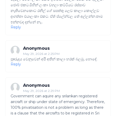
ජොබ් එකට.මිහින් ලංකා වහලා කට්ටියට රස්සාව
නැතිවෙනකොට රනිල් ගේ සපත්තු ලෙව කාලා කොල්ලව
දාගත්තා එයාලංකා එකට. ඒත් ප්ලේන්වල තේ අල්ලන්න.තාම
ඉන්නවද දන්නේ නෑ..
Reply
Anonymous
May 29, 2026 at 2:25 PM
පුxරුදය වෙනුවෙන් අපි අතින් කාලා හරක් බලමු, හොඳේ.
Reply
Anonymous
May 29, 2026 at 2:29 PM
Government can aquire any srilankan registered
aircraft or ship under state of emergency. Therefore,
100% privatisation is not a problem as long as there
is a clause that the aircrafts to be registered in Sri