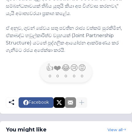
සම්බන්ධතාවයක් තිබිය යුතුයි කියා අප විශ්වාස කරනවා,"
යැයි අමාත්‍යවරයා ප්‍රකාශ කළේය.
ඒ අනුව, ගුවන් සේවය සතු පවතින රාජ්‍ය වත්කම් සුරකිමින්,
ඒකාබද්ධ හවුල්කාරිත්ව ව්‍යුහයක් (Joint Partnership
Structure) යටතේ පුද්ගලික ආයෝජන ආකර්ෂණය කර
ගැනීමට රජය අපේක්ෂා කරයි.
👍
❤️
😂
😢
😡
0
0
0
0
0
Facebook
You might like
View all