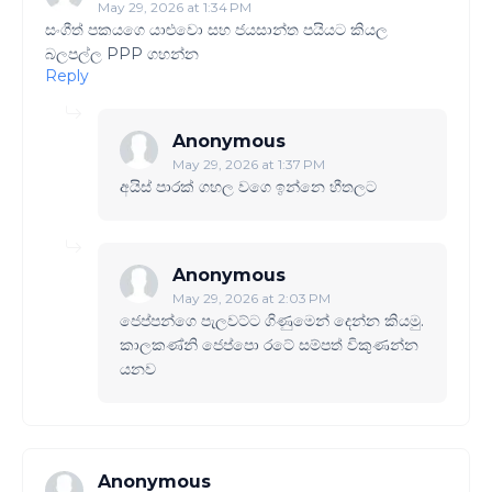
May 29, 2026 at 1:34 PM
සංගීත් පකයගෙ යාළුවො සහ ජයසාන්ත පයියට කියල
බලපල්ල PPP ගහන්න
Reply
Anonymous
May 29, 2026 at 1:37 PM
අයිස් පාරක් ගහල වගෙ ඉන්නෙ හීතලට
Anonymous
May 29, 2026 at 2:03 PM
ජෙප්පන්ගෙ පැලවට්ට ගිණුමෙන් දෙන්න කියමු.
කාලකණ්නි ජෙප්පො රටේ සම්පත් විකුණන්න
යනව
Anonymous