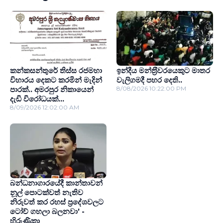
කන්කසන්තුරේ තිස්ස රජමහා
ඉන්දීය මන්ත‍්‍රීවරයෙකුට මාතර
විහාරය දෙකට කරමින් මැදින්
වැලිගමදී පහර දෙති..
පාරක්.. අමරපුර නිකායෙන්
8/08/2026 10:22:00 PM
දැඩි විරෝධයක්...
8/09/2026 12:02:00 AM
බන්ධනාගාරයේදී කාන්තාවන්
නූල් පොටක්වත් නැතිව
නිරුවත් කර රහස් ප‍්‍රදේශවලට
ටෝච් ගහලා බලනවා’ -
හිරුණිකා