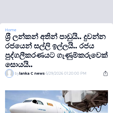
Home
ශ‍්‍රී ලන්කන් අතින් පාඩුයි.. දුවන්න
රජයෙන් සල්ලි ඉල්ලයි.. රජය
පුද්ගලීකරණයට ගැණුම්කරුවෙක්
සොයයි..
by
lanka C news
-
5/29/2026 01:20:00 PM