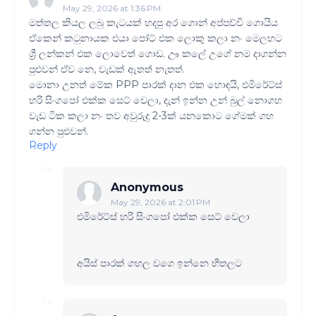
May 29, 2026 at 1:36 PM
මත්තල කියල ලබු කැටයක් හදපු අර ගොන් අප්පච්චි ගොයිය
ඒකෙන් කටුනායක එයා පෝට් එක ලොකු කලා නං මෙලහට
ශ්‍රී ලන්කන් එක ලොවෙත් ගොඩ. ඌ කලේ උගේ නම දාගන්න
පුළුවන් ඒව නෙ, වැඩක් ඇතත් නැතත්.
මොනා උනත් මේක PPP පාරක් දාන එක හොඳයි, එමිරේට්ස්
හරි සිංගපෝ එක්ක සෙට් වෙලා, දැන් ඉන්න උන් බුල් නොගහ
වැඩ ටික කලා නං තව අවුරුදු 2-3ක් යනකොට ගේමක් ගහ
ගන්න පුළුවන්.
Reply
Anonymous
May 29, 2026 at 2:01 PM
එමිරේට්ස් හරි සිංගපෝ එක්ක සෙට් වෙලා
අයිස් පාරක් ගහල වගෙ ඉන්නෙ හීතලට