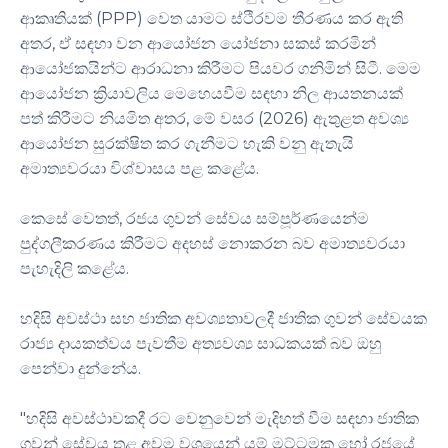
ආකෘතියක් (PPP) වෙත යාමට ස්ථිරවම තීරණය කර ඇති
අතර, ඒ සඳහා වන ආයෝජන යෝජනා සකස් කරමින්
ආයෝජකයින්ට ආරාධනා කිරීමට පියවර ගනිමින් සිටී. මෙම
ආයෝජන ක්‍රියාවලිය මෙහෙයවීම සඳහා නිල ආයතනයක්
පත් කිරීමට නියමිත අතර, මේ වසර (2026) ඇතුළත අවශ්‍ය
ආයෝජන සුරක්ෂිත කර ගැනීමට හැකි වනු ඇතැයි
අමාත්‍යවරයා විශ්වාසය පළ කළේය.
කෙසේ වෙතත්, රජය ගුවන් සේවය සම්පූර්ණයෙන්ම
පුද්ගලීකරණය කිරීමට අදහස් නොකරන බව අමාත්‍යවරයා
පැහැදිලි කළේය.
හදිසි අවස්ථා සහ ජාතික අවශ්‍යතාවලදී ජාතික ගුවන් සේවයක
රාජ්‍ය දායකත්වය පැවතීම අත්‍යවශ්‍ය සාධකයක් බව ඔහු
පෙන්වා දුන්නේය.
"හදිසි අවස්ථාවකදී රට වෙනුවෙන් මැදිහත් වීම සඳහා ජාතික
ගුවන් සේවය තුළ අවම වශයෙන් යම් මට්ටමක හෝ රජයේ