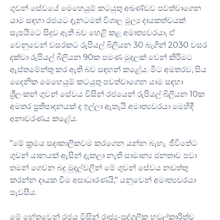
ගුවන් සේවයේ මෙහෙයුම් කටයුතු අඛණ්ඩව පවත්වාගෙන
යාම සඳහා රජයට දැනටමත් විශාල මූල්‍ය දායකත්වයක්
සැපයීමට සිදුව ඇති බව හෙළි කළ අමාත්‍යවරයා, ඒ
වෙනුවෙන් වසරකට රුපියල් බිලියන 30 බැගින් 2030 වසර
දක්වා රුපියල් බිලියන 90ක පමණ මුදලක් වෙන් කිරීමට
ඇස්තමේන්තු කර ඇති බව සඳහන් කළේය. මීට අමතරව, සිය
දෛනික මෙහෙයුම් කටයුතු පවත්වාගෙන යාම සඳහා
ශ්‍රීලංකන් ගුවන් සේවය විසින් රජයෙන් රුපියල් බිලියන 10ක
අමතර ප්‍රතිපාදනයක් ද ඉල්ලා ඇතැයි අමාත්‍යවරයා මෙහිදී
අනාවරණය කළේය.
"මේ ක්‍රමය සදාකාලිකවම කරගෙන යන්න බැහැ. ජීවිතේට
ගුවන් යානයක් ඇසින් දැකලා නැති සාමාන්‍ය ජනතාව පවා
තමන් ගෙවන බදු මුදල්වලින් මේ ගුවන් සේවය නඩත්තු
කරන්න දායක වීම අසාධාරණයි," යනුවෙන් අමාත්‍යවරයා
පැවසීය.
මේ හේතුවෙන් රජය විසින් රාජ්‍ය-පුද්ගලික හවුල්කාරිත්ව