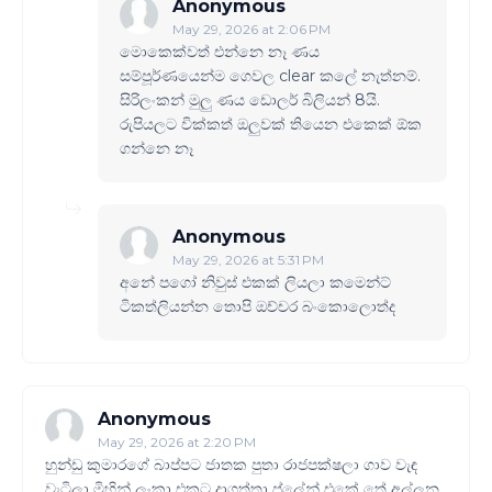
Anonymous
May 29, 2026 at 2:06 PM
මොකෙක්වත් එන්නෙ නෑ ණය
සම්පූර්ණයෙන්ම ගෙවල clear කලේ නැත්නම්.
සිරිලංකන් මුලු ණය ඩොලර් බිලියන් 8යි.
රුපියලට වික්කත් ඔලුවක් තියෙන එකෙක් ඕක
ගන්නෙ නෑ
Anonymous
May 29, 2026 at 5:31 PM
අනේ පගෝ නිවුස් එකක් ලියලා කමෙන්ට්
ටිකත්ලියන්න තොපි ඔච්චර බංකොලොත්ද
Anonymous
May 29, 2026 at 2:20 PM
හුන්ඩු කුමාරගේ බාප්පට ජාතක පුතා රාජපක්ෂලා ගාව වැඳ
වැටිලා මිහින් ලංකා එකට දාගත්තා ප්ලේන් එකේ තේ අල්ලන