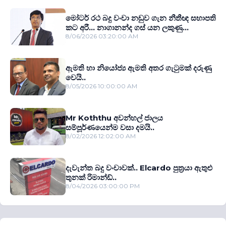
මෝටර් රථ බදු වංචා නඩුව ගැන නීතීඥ සභාපති
කට අරී... නාගානන්ද ගස් යන ලකුණු...
8/06/2026 03:20:00 AM
ඇමති හා නියෝජ්‍ය ඇමති අතර ගැටුමක් දරුණු
වෙයි..
8/05/2026 10:00:00 AM
Mr Koththu අවන්හල් ජාලය
සම්පූර්ණයෙන්ම වසා දමයි..
8/02/2026 12:02:00 AM
දැවැන්ත බදු වංචාවක්.. Elcardo පුත‍්‍රයා ඇතුළු
තුනක් රිමාන්ඩ්..
8/04/2026 03:00:00 PM