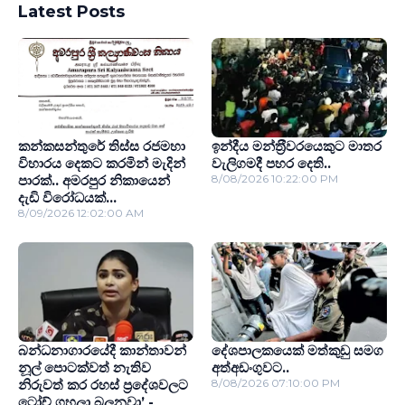
Latest Posts
කන්කසන්තුරේ තිස්ස රජමහා
ඉන්දීය මන්ත‍්‍රීවරයෙකුට මාතර
විහාරය දෙකට කරමින් මැදින්
වැලිගමදී පහර දෙති..
පාරක්.. අමරපුර නිකායෙන්
8/08/2026 10:22:00 PM
දැඩි විරෝධයක්...
8/09/2026 12:02:00 AM
බන්ධනාගාරයේදී කාන්තාවන්
දේශපාලකයෙක් මත්කුඩු සමග
නූල් පොටක්වත් නැතිව
අත්අඩංගුවට..
නිරුවත් කර රහස් ප‍්‍රදේශවලට
8/08/2026 07:10:00 PM
ටෝච් ගහලා බලනවා’ -