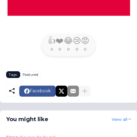
👍
❤️
😂
😢
😡
0
0
0
0
0
Tags:
Featured
Facebook
You might like
View all