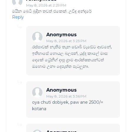
May 8, 2026 at 2:29 PM
මයින බෙටි බුදින තවත් එකෙක්. උවිඳු අන්දරේ
Reply
Anonymous
May 8, 2026 at 3:23 PM
රස්සාවක් නැතිම තැන ඩොබි වැඩේට ආවනේ,
ඉතිහාසේ හොයල බලපන්, යුද්ද කාලේ මාස
දෙකේ ට්‍රේනිග් දාපු ග්‍රාම ආරක්ෂකයන්ටත්
ඔහොම උනා දෙපැත්ත පැටලුනා.
Anonymous
May 8, 2026 at 3:36 PM
oya chuti dobiyek, paw ane 2500/=
kotana