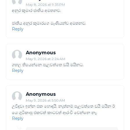
May 8, 2026 at 9:35 PM
අනුර කුමාර ජාතිය අමතනව.
ජාතිය අනුර කුමාරගෙ මෑණියන්ව අමතනව.
Reply
Anonymous
May 9, 2026 at 2:24 AM
ගහල තියෙන්නෙ පැලවත්තෙ ඩයි මයිනට.
Reply
Anonymous
May 9, 2026 at 5:50 AM
උවිඳුවා ඉන්න එක හොඳයි. නැත්නම් පැලවත්තෙ ඩයි මයින ඊ
යෙ ගුටිකාපු එකවත් කාටවත් ආරංචි වෙන්නෙ නෑ.
Reply