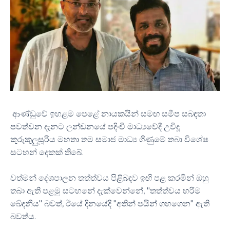
ආණ්ඩුවේ ඉහළම පෙළේ නායකයින් සමඟ සමීප සබඳතා
පවත්වන දැනට ලන්ඩනයේ පදිංචි මාධ්‍යවේදී උවිදූ
කුරුකුලුසූරිය මහතා තම සමාජ මාධ්‍ය ගිණුමේ තබා විශේෂ
සටහන් දෙකක් තිබේ.
වත්මන් දේශපාලන තත්ත්වය පිළිබඳව ඉඟි පළ කරමින් ඔහු
තබා ඇති පළමු සටහනේ දැක්වෙන්නේ, "තත්ත්වය හරිම
ඛේදනීය" බවත්, ඊයේ දිනයේදී "අතින් පයින් ගහගෙන" ඇති
බවත්ය.