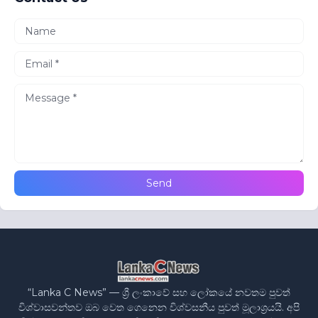
“Lanka C News” — ශ්‍රී ලංකාවේ සහ ලෝකයේ නවතම පුවත්
විශ්වාසවන්තව ඔබ වෙත ගෙනෙන විශ්වසනීය පුවත් මූලාශ්‍රයයි. අපි