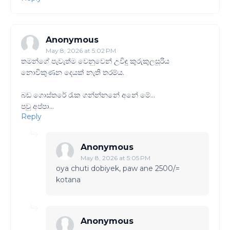
Anonymous
May 8, 2026 at 5:02 PM
තමන්ගේ පැවැත්ම වෙනුවෙන් උවිඳු කුරුකුලසූරිය
නොවිකුණන දෙයක් නැති තරම්ය.
බඩ ගොස්තරේ රැක ගන්න්නනේ අනේ මේ...
පවු අප්පා...
Reply
Anonymous
May 8, 2026 at 5:05 PM
oya chuti dobiyek, paw ane 2500/=
kotana
Anonymous