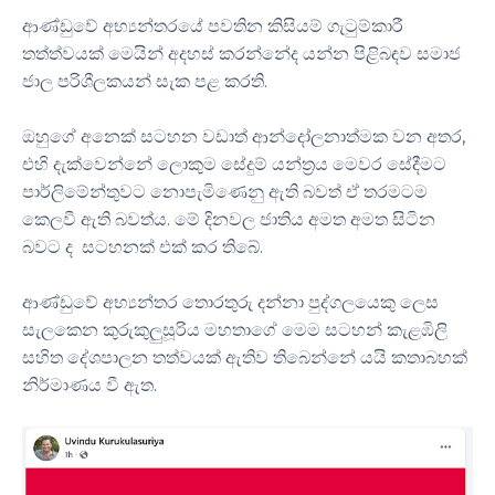
ආණ්ඩුවේ අභ්‍යන්තරයේ පවතින කිසියම් ගැටුම්කාරී
තත්ත්වයක් මෙයින් අදහස් කරන්නේද යන්න පිළිබඳව සමාජ
ජාල පරිශීලකයන් සැක පළ කරති.
ඔහුගේ අනෙක් සටහන වඩාත් ආන්දෝලනාත්මක වන අතර,
එහි දැක්වෙන්නේ ලොකුම සේදුම් යන්ත්‍රය මෙවර සේදීමට
පාර්ලිමේන්තුවට නොපැමිණෙනු ඇති බවත් ඒ තරමටම
කෙලවී ඇති බවත්ය. මේ දිනවල ජාතිය අමත අමත සිටින
බවට ද සටහනක් එක් කර තිබේ.
ආණ්ඩුවේ අභ්‍යන්තර තොරතුරු දන්නා පුද්ගලයෙකු ලෙස
සැලකෙන කුරුකුලුසූරිය මහතාගේ මෙම සටහන් කැළඹිලි
සහිත දේශපාලන තත්වයක් ඇතිව තිබෙන්නේ යයි කතාබහක්
නිර්මාණය වී ඇත.