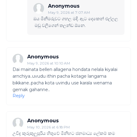
Anonymous
May 9, 2026 at 7:07 AM
ඔය මිනීමරුවට ගහල මදි. ඇට දෙකෙන් එල්ලල
මඩු වලිගෙන් තලන්ඩ ඕනෙ.
Anonymous
May 9, 2026 at 10:10 AM
Dai mainata bellen allagena hondata nelala kiyalai
arnchiya..uvudu ithin pacha kotage langama
bikkane..pacha kota uvindu use karala wenama
gemak gahanne..
Reply
Anonymous
May 10, 2026 at 6:18 PM
උවිදූ කුරුකුලුසූරිය හිතුවේ මිනිහට ජනමාධ්‍ය ලේකම් කම