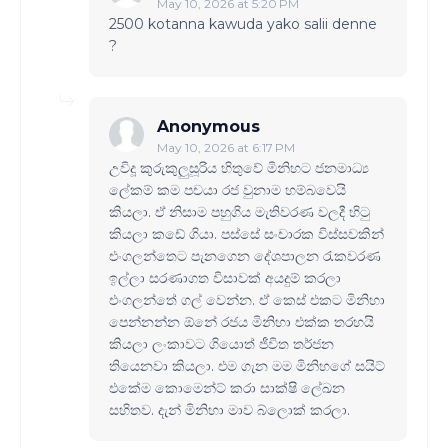
May 10, 2026 at 5:20 PM
2500 kotanna kawuda yako salii denne
?
Anonymous
May 10, 2026 at 6:17 PM
උවිදූ කුරුකුලුසූරිය හිතුවේ මිනිහට ජනමාධ්‍ය
ලේකම් කම පචයා රජ වුනාම හම්බවෙයි
කියලා. ඒ නිසාම පහුගිය මැතිවරණ වලදී හිටු
කියලා කඩේ ගියා. පස්සේ සංචාරක විස්සවකින්
එංගලන්තෙට පැනගෙන දේශපාලන රැකවරණ
ඉල්ලා සරණාගත විසාවක් අයදුම් කරලා
එංගලන්තේ ගල් වෙන්න. ඒ කෙස් එකට මිනිහා
පෙන්නන්න ඕනේ රජය මිනිහා එක්ක තරහයි
කියලා ලංකාවට ගියොත් ජීවිත තර්ජන
තියෙනවා කියලා. එම ගැන මම මිනිහගේ සයිට්
එකේම කොමෙන්ට් කරා සාක්ෂි ලේඛන
සහිතව. දැන් මිනිහා මාව බ්ලොක් කරලා.