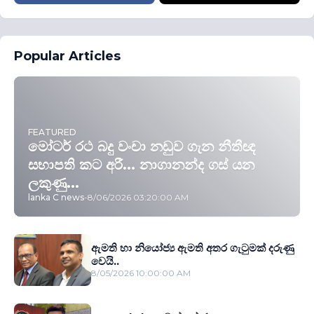
Popular Articles
FEATURED
මෝටර් රථ බදු වංචා නඩුව ගැන නීතීඥ
සභාපති කට අරී... නාගානන්ද ගස් යන
ලකුණු...
lanka C news
-
8/06/2026 03:20:00 AM
ඇමති හා නියෝජ්‍ය ඇමති අතර ගැටුමක් දරුණු
වෙයි..
8/05/2026 10:00:00 AM