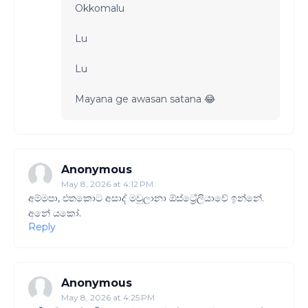
Okkomalu
Lu
Lu
Mayana ge awasan satana 😂
Anonymous
May 8, 2026 at 4:12 PM
අම්මපා, එතකොට අසාද් මවුලානා ඕස්ට්‍රේලියාවේ ඉන්නේ.
අනේ යකෝ.
Reply
Anonymous
May 8, 2026 at 4:25 PM