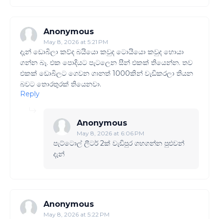
Anonymous
May 8, 2026 at 5:21 PM
දැන් ඩොබිලා කව්ද බයියො කවුද ටොයියො කවුද හොයා
ගන්න බෑ. එක පොදියට පැටලෙන සීන් එකක් තියෙන්න. තව
එකක් ඩොබිලට ගෙවන ගානත් 1000කින් වැඩිකරලා තියන
බවට තොරතුරක් තියෙනවා.
Reply
Anonymous
May 8, 2026 at 6:06 PM
පැට්ටොල් ලීටර් 2ක් වැඩිපුර ගහගන්න පුළුවන්
දැන්
Anonymous
May 8, 2026 at 5:22 PM