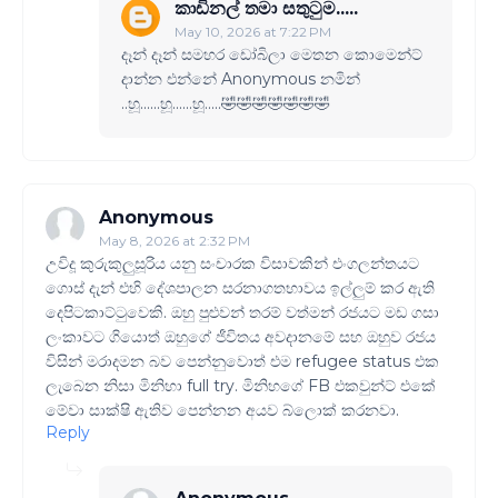
කාඩිනල් තමා සතුටුම.....
May 10, 2026 at 7:22 PM
දෑන් දෑන් සමහර ඩෝබිලා මෙතන කොමෙන්ට්
දාන්න එන්නේ Anonymous නමින්
..හූ......හූ......හූ.....🤣🤣🤣🤣🤣🤣🤣
Anonymous
May 8, 2026 at 2:32 PM
උවිදූ කුරුකුලුසූරිය යනු සංචාරක විසාවකින් එංගලන්තයට
ගොස් දැන් එහි දේශපාලන සරනාගතභාවය ඉල්ලුම් කර ඇති
දෙපිටකාට්ටුවෙකි. ඔහු පුළුවන් තරම් වත්මන් රජයට මඩ ගසා
ලංකාවට ගියොත් ඔහුගේ ජීවිතය අවදානමේ සහ ඔහුව රජය
විසින් මරාදමන බව පෙන්නුවොත් එම refugee status එක
ලැබෙන නිසා මිනිහා full try. මිනිහගේ FB එකවුන්ට් එකේ
මේවා සාක්ෂි ඇතිව පෙන්නන අයව බ්ලොක් කරනවා.
Reply