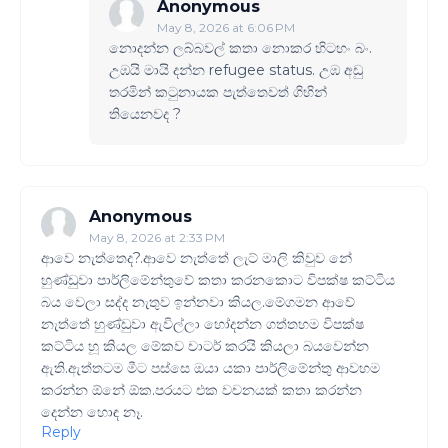
Anonymous
May 8, 2026 at 6:06 PM
නොදන්න ලබ්බවල් කතා නොකර හිටහං බං.
උඹයි මායි දන්න refugee status. උඹ අඩු
තරමින් කටුනායක පැත්තෙවත් ගිහින්
තියෙනවද ?
Anonymous
May 8, 2026 at 2:33 PM
ආවෙ නැත්තෙද?.ආවෙ නැත්තේ ලැට් මාලි කිවුව නේ
හුණ්ඩුවා පාර්ලිමේන්තුවේ කතා කරනකොට විපක්ෂ කට්ටිය
බය වෙලා සද්ද නැතුව ඉන්නවා කියල.මේගමන ආවේ
නැත්තේ හුණ්ඩුවා ඇවිල්ලා හෝදන්න ගත්තහම විපක්ෂ
කට්ටිය හූ කියල මේකව චාටර් කරයි කියලා බයවෙන්න
ඇති.ඇත්තටම මීට පස්සෙ ඔයා යකා පාර්ලිමේන්තු ආවහම
කරන්න ඕනේ ඕක.පරයට එක වචනයක් කතා කරන්න
දෙන්න හොඳ නෑ.
Reply