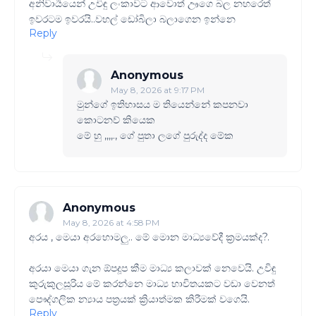
අනිවාර්‍යයෙන් උවිඳු ලංකාවට ආවොත් ඌගෙ බල නහරෙත්
ඉවරටම ඉවරයි..වහල් ඩෝබිලා බලාගෙන ඉන්නෙ
Reply
Anonymous
May 8, 2026 at 9:17 PM
මුන්ගේ ඉතිහාසය ම තියෙන්නේ කපනවා
කොටනව් කියෙක
මේ හු ,,,,., ගේ පුතා ලගේ පුරුද්ද මේක
Anonymous
May 8, 2026 at 4:58 PM
අරය , මෙයා අරහොමලු.. මේ මොන මාධ්‍යවේදී ක්‍රමයක්ද​?.
අරයා මෙයා ගැන ඕපදූප කීම මාධ්‍ය කලාවක් නෙවෙයි. උවිඳු
කුරුකුලසූරිය මේ කරන්නෙ මාධ්‍ය භාවිතයකට වඩා වෙනත්
පෞද්ගලික න්‍යාය පත්‍රයක් ක්‍රියාත්මක කිරීමක් වගෙයි.
Reply