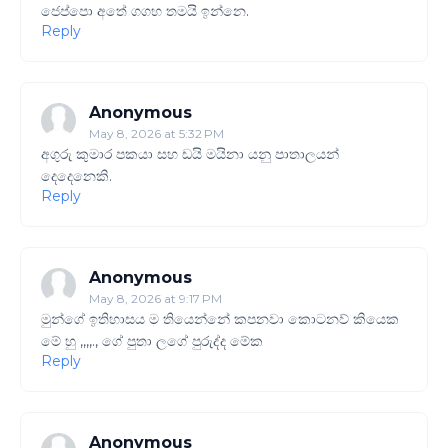
ජෙප්පො අතේ ගගහ තමයි ඉන්නෙ.
Reply
Anonymous
May 8, 2026 at 5:32 PM
අගුරු කුමාර පකයා සහ ඩයි මයිනා යනු පාතාලයන්
දෙදෙනෙකි.
Reply
Anonymous
May 8, 2026 at 9:17 PM
මුන්ගේ ඉතිහාසය ම තියෙන්නේ කපනවා කොටනව් කියෙක
මේ හු ,,,,., ගේ පුතා ලගේ පුරුද්ද මේක
Reply
Anonymous