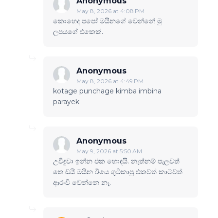
Anonymous
May 8, 2026 at 4:08 PM
කොහෙද පපෝ මයිනගේ වෙන්නේ මු
ලපයගේ එකෙක්.
Anonymous
May 8, 2026 at 4:49 PM
kotage punchage kimba imbina
parayek
Anonymous
May 9, 2026 at 5:50 AM
උවිඳුවා ඉන්න එක හොඳයි. නැත්නම් පැලවත්
තෙ ඩයි මයින ඊයෙ ගුටිකාපු එකවත් කාටවත්
ආරංචි වෙන්නෙ නෑ.