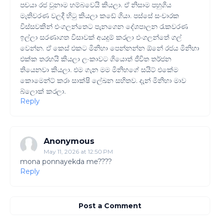
පචයා රජ වුනාම හම්බවෙයි කියලා. ඒ නිසාම පහුගිය
මැතිවරණ වලදී හිටු කියලා කඩේ ගියා. පස්සේ සංචාරක
විස්සවකින් එංගලන්තෙට පැනගෙන දේශපාලන රැකවරණ
ඉල්ලා සරණාගත විසාවක් අයදුම් කරලා එංගලන්තේ ගල්
වෙන්න. ඒ කෙස් එකට මිනිහා පෙන්නන්න ඕනේ රජය මිනිහා
එක්ක තරහයි කියලා ලංකාවට ගියොත් ජීවිත තර්ජන
තියෙනවා කියලා. එම ගැන මම මිනිහගේ සයිට් එකේම
කොමෙන්ට් කරා සාක්ෂි ලේඛන සහිතව. දැන් මිනිහා මාව
බ්ලොක් කරලා.
Reply
Anonymous
May 11, 2026 at 12:50 PM
mona ponnayekda me????
Reply
Post a Comment