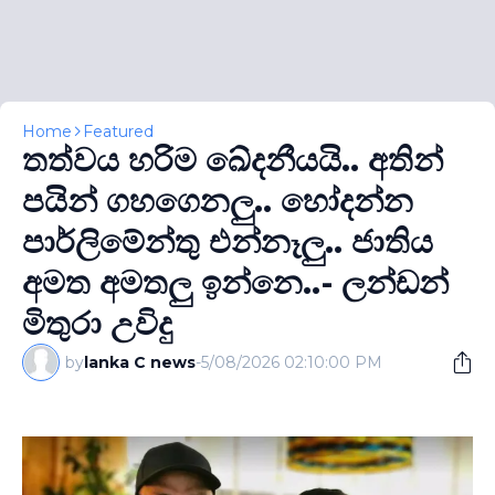
Home
Featured
තත්වය හරිම ඛේදනීයයි.. අතින්
පයින් ගහගෙනලු.. හෝදන්න
පාර්ලිමේන්තු එන්නෑලු.. ජාතිය
අමත අමතලු ඉන්නෙ..- ලන්ඩන්
මිතුරා උවිදු
by
lanka C news
-
5/08/2026 02:10:00 PM