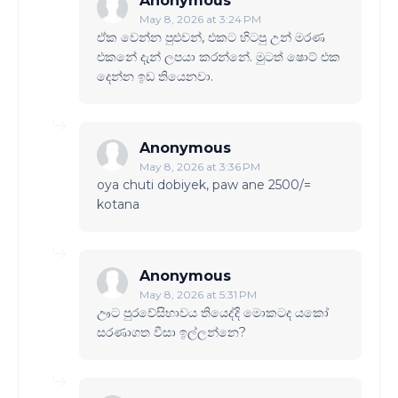
Anonymous
May 8, 2026 at 3:24 PM
ඒක වෙන්න පුළුවන්, එකට හිටපු උන් මරණ
එකනේ දැන් ලපයා කරන්නේ. මුටත් ෂොට් එක
දෙන්න ඉඩ තියෙනවා.
Anonymous
May 8, 2026 at 3:36 PM
oya chuti dobiyek, paw ane 2500/=
kotana
Anonymous
May 8, 2026 at 5:31 PM
ඌට පුරවේසිභාවය තියෙද්දි මොකටද යකෝ
සරණාගත වීසා ඉල්ලන්නෙ?