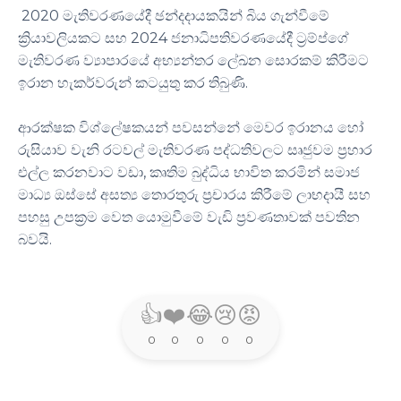
2020 මැතිවරණයේදී ඡන්දදායකයින් බිය ගැන්වීමේ
ක්‍රියාවලියකට සහ 2024 ජනාධිපතිවරණයේදී ට්‍රම්ප්ගේ
මැතිවරණ ව්‍යාපාරයේ අභ්‍යන්තර ලේඛන සොරකම් කිරීමට
ඉරාන හැකර්වරුන් කටයුතු කර තිබුණි.
ආරක්ෂක විශ්ලේෂකයන් පවසන්නේ මෙවර ඉරානය හෝ
රුසියාව වැනි රටවල් මැතිවරණ පද්ධතිවලට සෘජුවම ප්‍රහාර
එල්ල කරනවාට වඩා, කෘතිම බුද්ධිය භාවිත කරමින් සමාජ
මාධ්‍ය ඔස්සේ අසත්‍ය තොරතුරු ප්‍රචාරය කිරීමේ ලාභදායී සහ
පහසු උපක්‍රම වෙත යොමුවීමේ වැඩි ප්‍රවණතාවක් පවතින
බවයි.
👍
❤️
😂
😢
😡
0
0
0
0
0