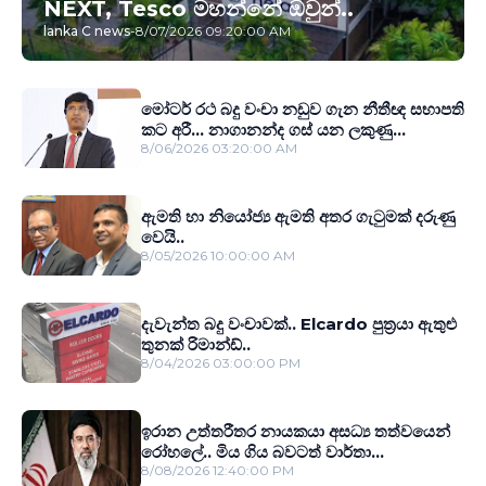
NEXT, Tesco මහන්නේ ඔවුන්..
lanka C news
-
8/07/2026 09:20:00 AM
මෝටර් රථ බදු වංචා නඩුව ගැන නීතීඥ සභාපති
කට අරී... නාගානන්ද ගස් යන ලකුණු...
8/06/2026 03:20:00 AM
ඇමති හා නියෝජ්‍ය ඇමති අතර ගැටුමක් දරුණු
වෙයි..
8/05/2026 10:00:00 AM
දැවැන්ත බදු වංචාවක්.. Elcardo පුත‍්‍රයා ඇතුළු
තුනක් රිමාන්ඩ්..
8/04/2026 03:00:00 PM
ඉරාන උත්තරීතර නායකයා අසධ්‍ය තත්වයෙන්
රෝහලේ.. මිය ගිය බවටත් වාර්තා...
8/08/2026 12:40:00 PM