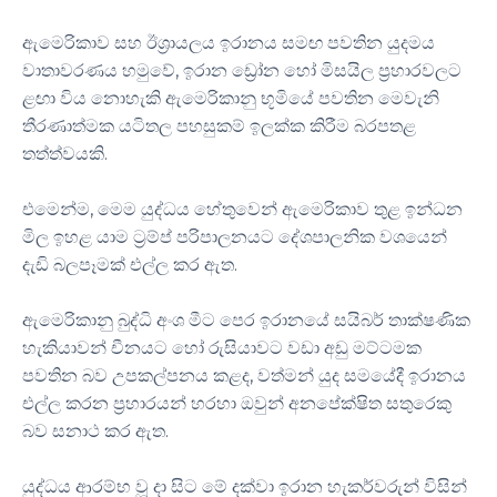
ඇමෙරිකාව සහ ඊශ්‍රායලය ඉරානය සමඟ පවතින යුදමය
වාතාවරණය හමුවේ, ඉරාන ඩ්‍රෝන හෝ මිසයිල ප්‍රහාරවලට
ළඟා විය නොහැකි ඇමෙරිකානු භූමියේ පවතින මෙවැනි
තීරණාත්මක යටිතල පහසුකම් ඉලක්ක කිරීම බරපතළ
තත්ත්වයකි.
එමෙන්ම, මෙම යුද්ධය හේතුවෙන් ඇමෙරිකාව තුළ ඉන්ධන
මිල ඉහළ යාම ට්‍රම්ප් පරිපාලනයට දේශපාලනික වශයෙන්
දැඩි බලපෑමක් එල්ල කර ඇත.
ඇමෙරිකානු බුද්ධි අංශ මීට පෙර ඉරානයේ සයිබර් තාක්ෂණික
හැකියාවන් චීනයට හෝ රුසියාවට වඩා අඩු මට්ටමක
පවතින බව උපකල්පනය කළද, වත්මන් යුද සමයේදී ඉරානය
එල්ල කරන ප්‍රහාරයන් හරහා ඔවුන් අනපේක්ෂිත සතුරෙකු
බව සනාථ කර ඇත.
යුද්ධය ආරම්භ වූ දා සිට මේ දක්වා ඉරාන හැකර්වරුන් විසින්