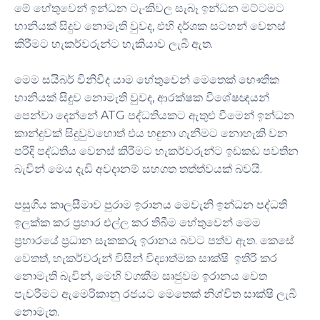
මේ හේතුවෙන් ඉන්ධන ටැංකිවල සැබෑ ඉන්ධන මට්ටමට
හානියක් සිදුව නොමැති වුවද, එහි දර්ශක සටහන් වෙනස්
කිරීමට හැකර්වරුන්ට හැකියාව ලැබී ඇත.
මෙම සයිබර් විනිවිද යාම හේතුවෙන් මෙතෙක් භෞතික
හානියක් සිදුව නොමැති වුවද, ආරක්ෂක විශේෂඥයන්
පෙන්වා දෙන්නේ ATG පද්ධතියකට ඇතුළු වීමෙන් ඉන්ධන
කාන්දුවක් සිදුවුවහොත් එය හඳුනා ගැනීමට නොහැකි වන
පරිදි පද්ධතිය වෙනස් කිරීමට හැකර්වරුන්ට ඉඩකඩ පවතින
බැවින් මෙය දැඩි අවදානම් සහගත තත්ත්වයක් බවයි.
පසුගිය කාලසීමාව පුරාම ඉරානය මෙවැනි ඉන්ධන පද්ධති
ඉලක්ක කර ප්‍රහාර එල්ල කර තිබීම හේතුවෙන් මෙම
ප්‍රහාරයේ ප්‍රධාන සැකකරු ඉරානය බවට පත්ව ඇත. කෙසේ
වෙතත්, හැකර්වරුන් විසින් විද්‍යාත්මක සාක්ෂි ඉතිරි කර
නොමැති බැවින්, මෙහි වගකීම සෘජුවම ඉරානය වෙත
පැවරීමට ඇමෙරිකානු රජයට මෙතෙක් නිශ්චිත සාක්ෂි ලැබී
නොමැත.