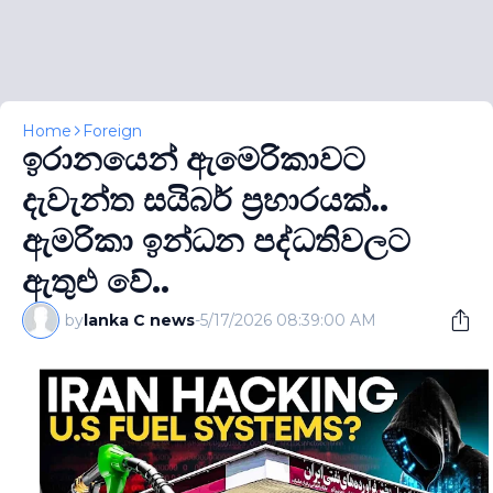
Home
Foreign
ඉරානයෙන් ඇමෙරිකාවට
දැවැන්ත සයිබර් ප‍්‍රහාරයක්..
ඇමරිකා ඉන්ධන පද්ධතිවලට
ඇතුළු වේ..
by
lanka C news
-
5/17/2026 08:39:00 AM