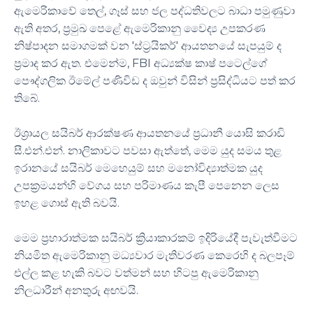
ඇමෙරිකාවේ තෙල්, ගෑස් සහ ජල පද්ධතිවලට බාධා පමුණුවා
ඇති අතර, ප්‍රමුඛ පෙළේ ඇමෙරිකානු වෛද්‍ය උපකරණ
නිෂ්පාදන සමාගමක් වන 'ස්ට්‍රයිකර්' ආයතනයේ සැපයුම් ද
ප්‍රමාද කර ඇත. එමෙන්ම, FBI අධ්‍යක්ෂ කාෂ් පටෙල්ගේ
පෞද්ගලික ඊමේල් පණිවිඩ ද ඔවුන් විසින් ප්‍රසිද්ධියට පත් කර
තිබේ.
ඊශ්‍රායල සයිබර් ආරක්ෂණ ආයතනයේ ප්‍රධානී යොසි කරාඩි
සී.එන්.එන්. නාලිකාවට පවසා ඇත්තේ, මෙම යුද සමය තුළ
ඉරානයේ සයිබර් මෙහෙයුම් සහ මනෝවිද්‍යාත්මක යුද
උපක්‍රමයන්හි වේගය සහ පරිමාණය කැපී පෙනෙන ලෙස
ඉහළ ගොස් ඇති බවයි.
මෙම ප්‍රහාරාත්මක සයිබර් ක්‍රියාකාරකම් ඉදිරියේදී පැවැත්වීමට
නියමිත ඇමෙරිකානු මධ්‍යවාර මැතිවරණ කෙරෙහි ද බලපෑම්
එල්ල කළ හැකි බවට වත්මන් සහ හිටපු ඇමෙරිකානු
නිලධාරීන් අනතුරු අඟවයි.