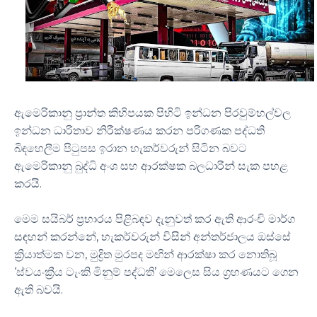
ඇමෙරිකානු ප්‍රාන්ත කිහිපයක පිහිටි ඉන්ධන පිරවුම්හල්වල
ඉන්ධන ධාරිතාව නිරීක්ෂණය කරන පරිගණක පද්ධති
බිඳහෙලීම පිටුපස ඉරාන හැකර්වරුන් සිටින බවට
ඇමෙරිකානු බුද්ධි අංශ සහ ආරක්ෂක බලධාරීන් සැක පහළ
කරයි.
මෙම සයිබර් ප්‍රහාරය පිළිබඳව දැනුවත් කර ඇති ආරංචි මාර්ග
සඳහන් කරන්නේ, හැකර්වරුන් විසින් අන්තර්ජාලය ඔස්සේ
ක්‍රියාත්මක වන, මුද්‍රිත මුරපද මඟින් ආරක්ෂා කර නොතිබූ
‘ස්වයංක්‍රීය ටැංකි මිනුම් පද්ධති’ මෙලෙස සිය ග්‍රහණයට ගෙන
ඇති බවයි.