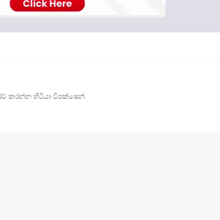
 කරන්න හිටියා විපක්ෂෙන්.