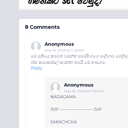
8 Comments
Anonymous
May 16, 2026 at 9:25 AM
මේ සතියෙ කඩවත වසන්ත සමරසිංහගෙ මාලිගාව හෙලිදරව්
ඒක කඩාකප්පල් කරන්න තමයි මේ නාඩගම..
Reply
Anonymous
May 16, 2026 at 9:56 AM
NADAGAMA
JVP ------------------------JVP
SAKACHCHA