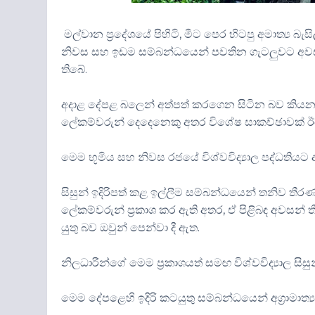
මල්වාන ප්‍රදේශයේ පිහිටි, මීට පෙර හිටපු අමාත්‍ය 
නිවස සහ ඉඩම සම්බන්ධයෙන් පවතින ගැටලුවට අවසන් 
තිබේ.
අදාළ දේපළ බලෙන් අත්පත් කරගෙන සිටින බව කියන විශ්
ලේකම්වරුන් දෙදෙනෙකු අතර විශේෂ සාකච්ඡාවක් ඊයේ
මෙම භූමිය සහ නිවස රජයේ විශ්වවිද්‍යාල පද්ධතියට
සිසුන් ඉදිරිපත් කළ ඉල්ලීම සම්බන්ධයෙන් තනිව 
ලේකම්වරුන් ප්‍රකාශ කර ඇති අතර, ඒ පිළිබඳ අවසන් 
යුතු බව ඔවුන් පෙන්වා දී ඇත.
නිලධාරීන්ගේ මෙම ප්‍රකාශයත් සමඟ විශ්වවිද්‍යාල ස
මෙම දේපළෙහි ඉදිරි කටයුතු සම්බන්ධයෙන් අග්‍රාමාත්‍