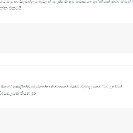
සියට නඩුකාරතුමන්ලට අවුලක් නැත්නම් අපි මොකටද ප්‍රශ්ණයක් කරගන්නේ
න්න ඵකටයි.
ඕනද? කෙලින්ම පවරගන්න තිබුනනේ. විශ්ව විද්‍යාල නොගිය උන්ටත්
්යලෙටත් තියන දුර.