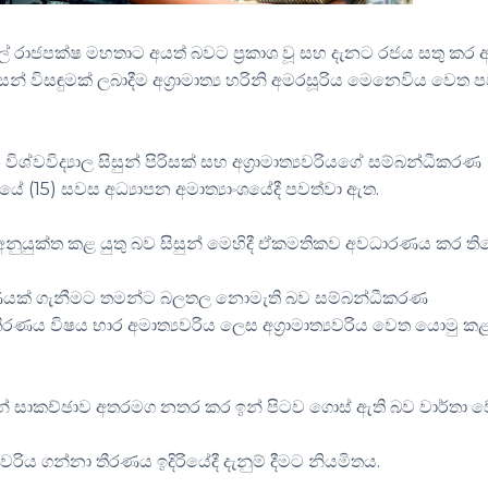
බැසිල් රාජපක්ෂ මහතාට අයත් බවට ප්‍රකාශ වූ සහ දැනට රජය සතු කර 
විසඳුමක් ලබාදීම අග්‍රාමාත්‍ය හරිනි අමරසූරිය මෙනෙවිය වෙත 
වවිද්‍යාල සිසුන් පිරිසක් සහ අග්‍රාමාත්‍යවරියගේ සම්බන්ධීකරණ
 (15) සවස අධ්‍යාපන අමාත්‍යාංශයේදී පවත්වා ඇත.
 අනුයුක්ත කළ යුතු බව සිසුන් මෙහිදී ඒකමතිකව අවධාරණය කර ති
තීරණයක් ගැනීමට තමන්ට බලතල නොමැති බව සම්බන්ධීකරණ
තීරණය විෂය භාර අමාත්‍යවරිය ලෙස අග්‍රාමාත්‍යවරිය වෙත යොමු ක
ිසුන් සාකච්ඡාව අතරමග නතර කර ඉන් පිටව ගොස් ඇති බව වාර්තා ව
යවරිය ගන්නා තීරණය ඉදිරියේදී දැනුම් දීමට නියමිතය.