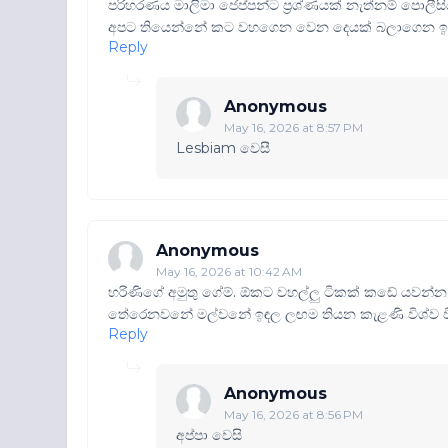
පරිහරණය මාලිමා ජෙප්පන්ට ප්‍රශ්ණයක් නැත්නම් පොලී
අපට තියෙන්නේ කට වහගෙන වෙන දෙයක් බලාගෙන ඉ
Reply
Anonymous
May 16, 2026 at 8:57 PM
Lesbiam වෙසී
Anonymous
May 16, 2026 at 10:42 AM
හරිණිගේ අමුතු ගේම්. ඕකට වහල්ලු ටිකක් කඩේ යවන්න 
තේරෙනවනේ මල්වනේ ඉඳල ලඟම තියන කැළණි විශ්ව විද
Reply
Anonymous
May 16, 2026 at 8:56 PM
අප්පා වෙසි