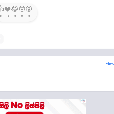
👍
❤️
😂
😢
😡
0
0
0
0
0
View 