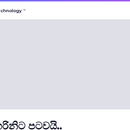
echnology
ිනිට පටවයි..