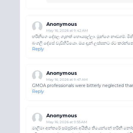
Anonymous
May 16, 2026 at 9:42 AM
හරිනිගෙ දේපල ගැනත් හොයපල්ලා. මුන්ගෙ නාඩගම්. මින
බංගලි දේසේ වැඩිහිටියො. ඔය දැන් ලස්සනට රට කරන්නෙ.
Reply
Anonymous
May 16, 2026 at 9:47 AM
GMOA professionals were bitterly neglected tha
Reply
Anonymous
May 16, 2026 at 9:55 AM
මාලිමා අන්තරේ සම්පුර්ණ අයිතිය තියෙන්නේ හරිනි නෝ