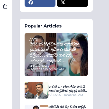
Popular Articles
ARTS
මර්වින් සිල්වා-රිතු ආකර්ෂා
හුටපටයක් අධිකරණයේදී
එලියට.. කෝටි ගණන්
දේපලත් හෙලිවේ...
lanka C news
-
7/31/2026 10:00:00 AM
ඇමති හා නියෝජ්‍ය ඇමති
අතර ගැටුමක් දරුණු වෙයි..
8/05/2026 10:00:00 AM
මෝටර් රථ බදු වංචා නඩුව