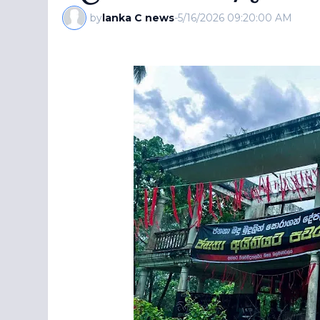
by
lanka C news
-
5/16/2026 09:20:00 AM