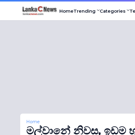
Home
Trending
Categories
T
Home
මල්වානේ නිවස, ඉඩම හර