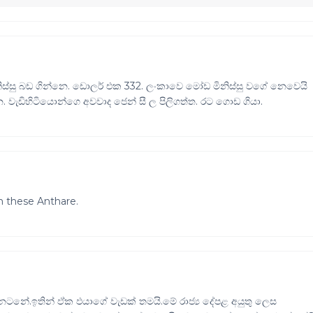
ිස්සු බඩ ගින්නෙ. ඩොලර් එක 332. ලංකාවෙ මෝඩ මිනිස්සු වගේ නෙවෙයි
 වැඩිහිටියොන්ගෙ අවවාද ජෙන් සී ල පිලිගත්ත. රට ගොඩ ගියා.
n these Anthare.
නටනේ.ඉතින් ඵ්ක ඵයාගේ වැඩක් තමයි.මේ රාජ්‍ය දේපළ අයුතු ලෙස