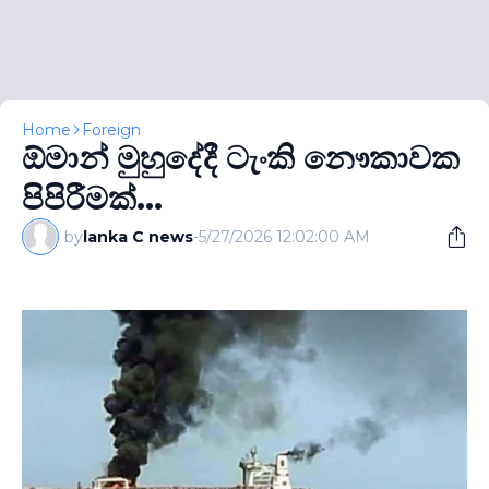
Home
Foreign
ඕමාන් මුහුදේදී ටැංකි නෞකාවක
පිපිරීමක්...
by
lanka C news
-
5/27/2026 12:02:00 AM