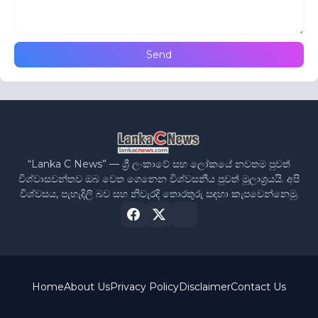
“Lanka C News” — ශ්‍රී ලංකාවේ සහ ලෝකයේ නවතම පුවත්
විශ්වාසවන්තව ඔබ වෙත ගෙනෙන විශ්වසනීය පුවත් මූලාශ්‍රයයි. අපි
විශ්වසය, පැහැදිලි බව සහ නිවැරදි තොරතුරු සඳහා කැපවෙන්නෙමු.
Home
About Us
Privacy Policy
Disclaimer
Contact Us