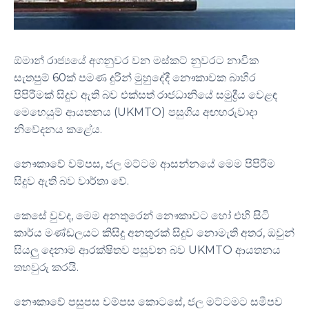
ඕමාන් රාජ්‍යයේ අගනුවර වන මස්කට් නුවරට නාවික
සැතපුම් 60ක් පමණ දුරින් මුහුදේදී නෞකාවක බාහිර
පිපිරීමක් සිදුව ඇති බව එක්සත් රාජධානියේ සමුද්‍රීය වෙළඳ
මෙහෙයුම් ආයතනය (UKMTO) පසුගිය අඟහරුවාදා
නිවේදනය කළේය.
නෞකාවේ වම්පස, ජල මට්ටම ආසන්නයේ මෙම පිපිරීම
සිදුව ඇති බව වාර්තා වේ.
කෙසේ වුවද, මෙම අනතුරෙන් නෞකාවට හෝ එහි සිටි
කාර්ය මණ්ඩලයට කිසිදු අනතුරක් සිදුව නොමැති අතර, ඔවුන්
සියලු දෙනාම ආරක්ෂිතව පසුවන බව UKMTO ආයතනය
තහවුරු කරයි.
නෞකාවේ පසුපස වම්පස කොටසේ, ජල මට්ටමට සමීපව