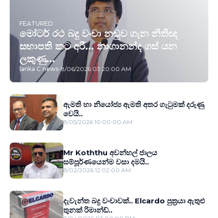
FEATURED
මෝටර් රථ බදු වංචා නඩුව ගැන නීතීඥ
සභාපති කට අරී... නාගානන්ද ගස් යන
ලකුණු...
lanka C news
-
8/06/2026 03:20:00 AM
ඇමති හා නියෝජ්‍ය ඇමති අතර ගැටුමක් දරුණු
වෙයි..
8/05/2026 10:00:00 AM
Mr Koththu අවන්හල් ජාලය
සම්පූර්ණයෙන්ම වසා දමයි..
8/02/2026 12:02:00 AM
දැවැන්ත බදු වංචාවක්.. Elcardo පුත‍්‍රයා ඇතුළු
තුනක් රිමාන්ඩ්..