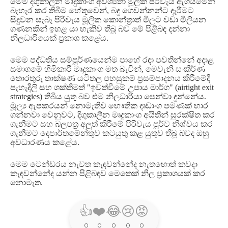
මෙම දිගුකාලීන මෘදුකාංග අවශ්‍යතා මූලික පිරිවැය ඇගයීමෙන්
බැහැර කර තිබීම හේතුවෙන්
,
බදු ගෙවන්නන්ට දැරීමට
සිදුවන සැබෑ පිරිවැය මූලික කොන්ත්‍රාත් මිලට වඩා මිලියන
ගණනකින් ඉහළ යා හැකිව තිබූ බව මේ පිළිබඳ දන්නා
නිලධාරියෙක් ප්‍රකාශ කළේය
.
මෙම පද්ධතිය සම්පූර්ණයෙන්ම පාහේ රඳා පවතින්නේ අදාළ
සමාගමේ හිමිකාරී මෘදුකාංග මත බැවින්
,
මෙවැනි සංකීර්ණ
තොරතුරු තාක්ෂණ යටිතල පහසුකම් ප්‍රසම්පාදනය කිරීමේදී
පැහැදිලි සහ ශක්තිමත්
"
ඉවත්වීමේ උපාය මාර්ග
" (airtight exit
strategies)
තිබිය යුතු බව එම නිලධාරියා පෙන්වා දුන්නේය
.
මූල්‍ය ඇපකරයන් නොමැතිව භෞතික දෘඩාංග පමණක් භාර
ගන්නවා වෙනුවට
,
දිගුකාලීන මෘදුකාංග අයිතීන් සුරක්ෂිත කර
ගැනීමට සහ බලපත්‍ර අලුත් කිරීමේ පිරිවැය පූර්ව නිශ්චය කර
ගැනීමට දෙපාර්තමේන්තුව කටයුතු කළ යුතුව තිබූ බවද ඔහු
අවධාරණය කළේය
.
මෙම ටෙන්ඩරය නැවත කැඳවන්නේද නැතහොත් කවදා
කැඳවන්නේද යන්න පිළිබඳව මෙතෙක් නිල ප්‍රකාශයක් කර
නොමැත
.
👍
❤️
😂
😢
😡
0
0
0
0
0