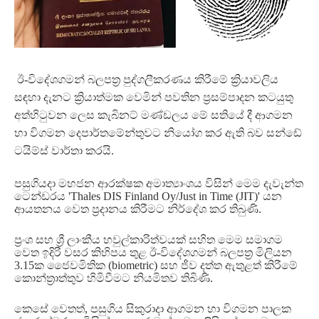
ඊ
-
විදේශගමන් බලපත්‍ර පුද්ගලීකරණය කිරීමේ ක්‍රියාවලිය
සඳහා දැනට ක්‍රියාත්මක වෙමින් පවතින ප්‍රසම්පාදන කටයුතු
අත්හිටුවන ලෙස කැබිනට් මණ්ඩලය මේ සතියේ දී ආගමන
හා විගමන දෙපාර්තමේන්තුවට නියෝග කර ඇති බව සන්ඩේ
ටයිම්ස් වාර්තා කරයි
.
පසුගියදා මහජන ආරක්ෂක අමාත්‍යාංශය විසින් මෙම දැවැන්ත
ටෙන්ඩරය
'Thales DIS Finland Oy/Just in Time (JIT)'
යන
ආයතනය වෙත ප්‍රදානය කිරීමට නිර්දේශ කර තිබුණි
.
ප්‍රංශ සහ ශ්‍රී ලාංකීය හවුල්කාරිත්වයක් සහිත මෙම සමාගම
වෙත ඉදිරි වසර කිහිපය තුළ ඊ
-
විදේශගමන් බලපත්‍ර මිලියන
3.15
ක ජෛවමිතික
(biometric)
සහ ජීව දත්ත ඇතුළත් කිරීමේ
කොන්ත්‍රාත්තුව හිමිවීමට නියමිතව තිබිණි
.
කෙසේ වෙතත්
,
පසුගිය සිකුරාදා ආගමන හා විගමන පාලක