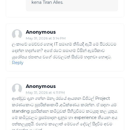
kena Tiran Alles.
Anonymous
May 31, 2026 at 3:14 PM
ලංකාවේ මෙච්චර හොඳ IT සමාගම් තිබියදී ඇයි මේ පිටරටටම
දෙන්න හදන්නෙ? අපේ රටේ සමාගම් විසින් ඇමරිකාව
යුරෝපය ජපානය වගේ රටවලටත් සිස්ටම් හදනවා හොඳට.
Reply
Anonymous
May 31, 2026 at 4:11 PM
ආණ්ඩුව දැන ගන්න ඕනෑ රජයේ ආයතන ඩිජිටල් Project
කරණකොට සුපරික්ෂාකාරී ,අධීක්ෂණය කරන්න. ඒ සඳහා යම්
standing සුපරීක්ෂන කමිටුවක් පිහිටුවීමට කටයුතු කල යුතුය.
මේ කමිටුවලට ප්‍රසම්පාදන දැනුම හා experience තියෙන අය
පත්කලයුතුයි. එහෙම කලොත් මේවගේ දේවල් සිදුවීම අවම