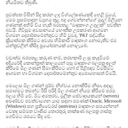
නියමිතව තිබුණි
.
පුවත්පත විසින් සිදු කරන ලද විශ්ලේෂණයකදී හෙළි වූයේ
,
මෙම ප්‍රසම්පාදන ව්‍යුහය තුළ බදු ගෙවන්නන්ගේ මුදල් මිලියන
ගණනක් අහිමි විය හැකි බරපතළ
"
මෘදුකාංග උගුලක්
"
පවතින
බවයි
.
ගිවිසුම අවසානයේ භෞතික උපකරණ ආගමන
විගමන දෙපාර්තමේන්තුවට හිමි වුවද
, 'PKI'
පද්ධතිය
ක්‍රියාත්මක කිරීමට අවශ්‍ය හිමිකාරී මෘදුකාංග නොමැතිව එම
යන්ත්‍රවලින් කිසිදු ප්‍රයෝජනයක් නොලැබේ
.
වඩාත්ම බරපතළ කරුණ නම්
,
තරඟකාරී ලංසු කැඳවීමේ
අදියරේදී කොන්ත්‍රාත් කාලයෙන් පසු මෘදුකාංග බලපත්‍ර අලුත්
කිරීමේ මිල ගණන් සීමා කිරීමට හෝ ඒ පිළිබඳව විමසීමට
ආගමන හා විගමන දෙපාර්තමේන්තුව අපොහොසත් වීමයි
.
මෙලෙස මිල ගණන් පූර්ව නිශ්චය නොකිරීම නිසා
,
අදාළ
සමාගමට තමන්ට රිසි පරිදි මිල ගණන් නියම කිරීමේ පරම
බලය හිමි වේ
.
මීට අමතරව
,
මූලික සේවාදායකයන්
(servers)
අඛණ්ඩව පවත්වාගෙන යාම සඳහා පමණක්
Oracle, Microsoft
(Windows)
සහ ප්‍රතිවෛරස්
(antivirus)
මෘදුකාංග සපයන්නන්
වෙතද සම්මත වාණිජ තොරතුරු තාක්ෂණ බලපත්‍ර ගාස්තු
ගෙවීමට රජයට සිදු වේ
.