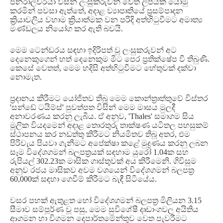
ජනරාල්වරයා විසින් ලංසුකරුවන් වෙත ලිපියක් යොමු
කරමින් පවසා ඇත්තේ
,
අදාළ ව්‍යාපෘතියේ ප්‍රසම්පාදන
ක්‍රියාවලිය වහාම ක්‍රියාත්මක වන පරිදි අත්හිටුවීමට අමාත්‍ය
මණ්ඩලය නියෝග කර ඇති බවයි
.
මෙම ටෙන්ඩරය සඳහා ඉදිරිපත් වූ ලංසුකරුවන් අට
දෙනෙකුගෙන් හත් දෙනෙකුම මීට පෙර ප්‍රතික්ෂේප වී තිබුණි
.
කෙසේ වෙතත්
,
මෙම හදිසි අත්හිටුවීමට හේතුවක් දක්වා
නොමැත
.
ප්‍රදානය කිරීමට යෝජිතව තිබූ මෙම කොන්ත්‍රාත්තුවේ විස්තර
'
සන්ඩේ ටයිම්ස්
'
පුවත්පත විසින් මෙම මාසය මුලදී
අනාවරණය කරනු ලැබීය
.
ඒ අනුව
, 'Thales'
සමාගම සිය
මූලික වියදමෙන් අදාළ තොරතුරු තාක්ෂණ යටිතල පහසුකම්
ස්ථාපනය කර නඩත්තු කිරීමට නියමිතව තිබූ අතර
,
එම
පිරිවැය පියවා ගැනීමට අපේක්ෂා කළේ මුද්‍රණය කරනු ලබන
සෑම විදේශගමන් බලපත්‍රයක් සඳහාම යුරෝ
1.04
ක සහ
රුපියල්
302.23
ක මාසික ගාස්තුවක් අය කිරීමෙනි
.
ගිවිසුම
අනුව රජය මාසිකව අවම වශයෙන් විදේශගමන් බලපත්‍ර
60,000
ක් සඳහා ගෙවීම් කිරීමට බැඳී සිටියේය
.
වසර පහක් ඇතුළත හෝ විදේශගමන් බලපත්‍ර මිලියන
3.15
සීමාව සම්පූර්ණ වූ පසු
,
මෙම සුවිශේෂී දෘඩාංගවල අයිතිය
ආගමන හා විගමන දෙපාර්තමේන්තුව වෙත පැවරීමට