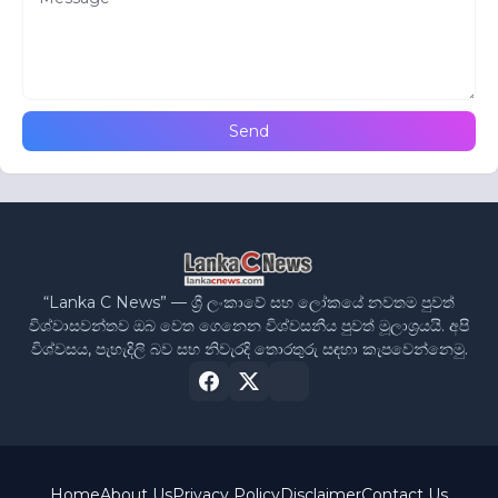
“Lanka C News” — ශ්‍රී ලංකාවේ සහ ලෝකයේ නවතම පුවත්
විශ්වාසවන්තව ඔබ වෙත ගෙනෙන විශ්වසනීය පුවත් මූලාශ්‍රයයි. අපි
විශ්වසය, පැහැදිලි බව සහ නිවැරදි තොරතුරු සඳහා කැපවෙන්නෙමු.
Home
About Us
Privacy Policy
Disclaimer
Contact Us