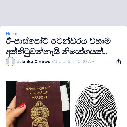
Home
ඊ-පාස්පෝට් ටෙන්ඩරය වහාම
අත්හිටුවන්නැයි නියෝගයක්..
by
lanka C news
-
5/31/2026 11:20:00 AM