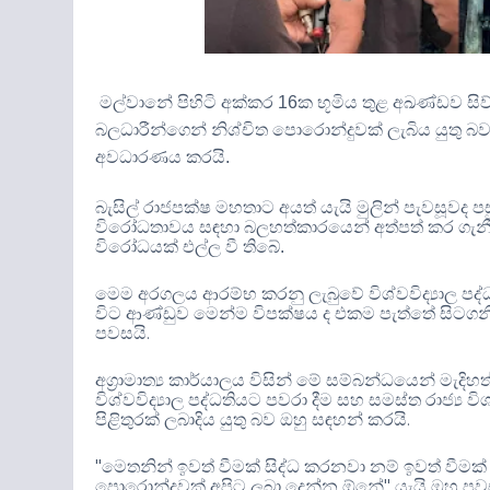
මල්වානේ පිහිටි අක්කර
16
ක භූමිය තුළ අඛණ්ඩව ස
බලධාරීන්ගෙන් නිශ්චිත පොරොන්දුවක් ලැබිය යුතු බව 
අවධාරණය කරයි
.
බැසිල් රාජපක්ෂ මහතාට අයත් යැයි මුලින් පැවසූ
විරෝධතාවය සඳහා බලහත්කාරයෙන් අත්පත් කර ගැනීම
විරෝධයක් එල්ල වී තිබේ
.
මෙම අරගලය ආරම්භ කරනු ලැබුවේ විශ්වවිද්‍යාල පද
විට ආණ්ඩුව මෙන්ම විපක්ෂය ද එකම පැත්තේ සිටගනිමින
.
පවසයි
අග්‍රාමාත්‍ය කාර්යාලය විසින් මේ සම්බන්ධයෙන් මැදිහ
විශ්වවිද්‍යාල පද්ධතියට පවරා දීම සහ සමස්ත රාජ්‍ය ව
.
පිළිතුරක් ලබාදිය යුතු බව ඔහු සඳහන් කරයි
"
මෙතනින් ඉවත් වීමක් සිද්ධ කරනවා නම් ඉවත් වීමක්
"
පොරොන්දුවක් අපිට ලබා දෙන්න ඕනේ
යැයි ඔහු පවස