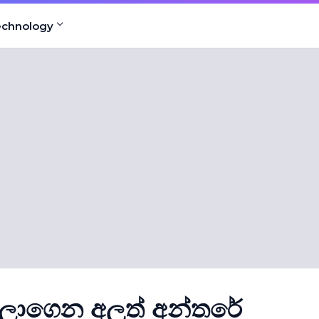
echnology
්ලාගෙන අලුත් අන්තරේ