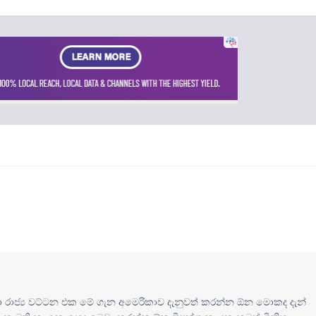
ා රාජ්‍ය වට්ටන එක මේ ගැන අමෙරිකාව දැනුවත් කරන්න ඕන මොකද දැන්