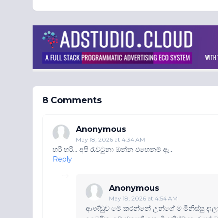
8 Comments
Anonymous
May 18, 2026 at 4:34 AM
හරි හරි... අපි රැවටුනා ඔන්න එහෙනම් ඈ...
Reply
Anonymous
May 18, 2026 at 4:54 AM
ආණ්ඩුව මේ කරන්නේ උන්ගේ ම මිනිස්සු දාල