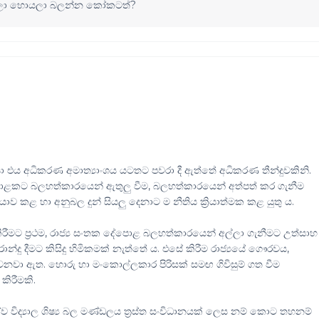
ියලා හොයලා බලන්න කෝකටත්?
ා එය අධිකරණ අමාත්‍යාංශය යටතට පවරා දී ඇත්තේ අධිකරණ තීන්දුවකිනි.
ොළකට බලහත්කාරයෙන් ඇතුලු වීම, බලහත්කාරයෙන් අත්පත් කර ගැනීම
 කළ හා අනුබල දුන් සියලු දෙනාට ම නීතිය ක්‍රියාත්මක කළ යුතු ය.
කිරීමට ප්‍රථම, රාජ්‍ය සංතක දේපොළ බලහත්කාරයෙන් අල්ලා ගැනීමට උත්සාහ
දු දීමට කිසිදු හිමිකමක් නැත්තේ ය. එසේ කිරීම රාජ්‍යයේ ගෞරවය,
වා ඇත. හොරු හා මංකොල්ලකාර පිරිසක් සමඟ ගිවිසුම් ගත වීම
කිරීමකි.
ිද්‍යාල ශිෂ්‍ය බල මණ්ඩලය ත්‍රස්ත සංවිධානයක් ලෙස නම් කොට තහනම්