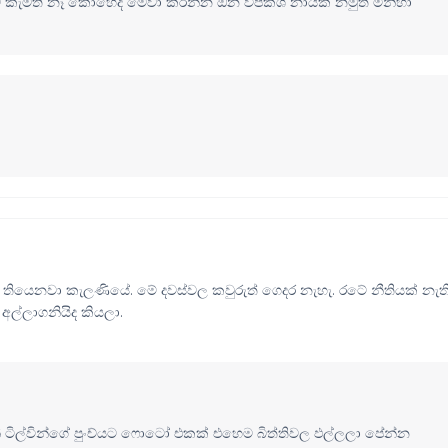
ට කැමති නෑ කොහෙද මෙවා කරන්න ඕන විපක්ශ නායක නමුත් මිනිහා
 තියෙනවා කැලණියේ. මේ දවස්වල කවුරුත් ගෙදර නැහැ. රටේ නීතියක් නැත
අල්ලාගනියිද කියලා.
 ටිල්වින්ගේ පුංච්යට ෆොටෝ එකක් එහෙම බිත්තිවල ඵල්ලලා පේන්න