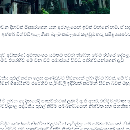
ිව්වන දිනටත් සිදුකරගෙන යන අරගලයෙන් ඉවත් වන්නේ නම්
,
ඒ ස
අන්තර් විශ්වවිද්‍යාල ශිෂ්‍ය බලමණඩලයේ කැඳවුම්කරු සසිඳු පෙරේර
වද පසුව අධිකරණ අමාත්‍යංශය යටතට පවරා තිබෙන මෙම රජයේ දේපළ
ට එරෙහිව මේ වන විට සමාජයේ විවිධ පාර්ශ්වයන්ගෙන් දැඩි
,
්ධතිය පුළුල් කරන ලෙස ආණ්ඩුවට පීඩනයක් ලබා දීමට බවත්
මේ ව
් ශිෂ්‍යයින්ට එරෙහිව පැමිණිලි ඉදිරිපත් කරමින් සිටින බවත් ඔහු
,
ත් වී ලබන අද දිනයේදී සාකච්ඡාවක් ලබා දී ඇති අතර
එහිදී මල්වාන භ
ිශ්වවිද්‍යාල පද්ධතිය පුළුල් කිරීම සම්බන්ධයෙන් නිශ්චිත සහ සහති
 සිද්ධ කරන්නේ නිශ්චිත බලධාරීන් ඇවිල්ලා මේ සම්බන්ධයෙන් නිශ
.
ා සිටියි
එම සාකච්ඡාවේදී නිසි තීන්දුවක් නොලැබුණහොත් හෝ 