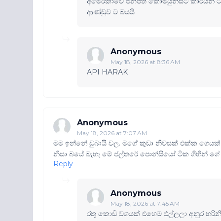
අමෙරිකාවේ ජනපති කොමියුනිස්ට් කාරයන් 
ආණ්ඩුව ට බයයි
Anonymous
May 18, 2026 at 8:36 AM
API HARAK
Anonymous
May 18, 2026 at 7:07 AM
මම ඉන්නේ ඩුබායි වල. මගේ කුඩා නිවසක් එක්ක ගෙයක්
නිසා බයේ බැහැ මේ ජල්තරේ පොන්සියෝ ටික ගිහින් ගේ 
Reply
Anonymous
May 18, 2026 at 7:45 AM
රතු කොඩි වගයක් එහෙම ඵල්ලලා අනුර හරිනි