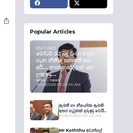
Popular Articles
FEATURED
මෝටර් රථ බදු වංචා නඩුව
ගැන නීතීඥ සභාපති කට
අරී... නාගානන්ද ගස් යන
ලකුණු...
lanka C news
-
8/06/2026 03:20:00 AM
ඇමති හා නියෝජ්‍ය ඇමති
අතර ගැටුමක් දරුණු වෙයි..
8/05/2026 10:00:00 AM
Mr Koththu අවන්හල්