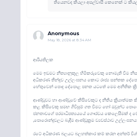
තියෙනවද කියලා අසල්වාසී කෙනෙක් ට ක
Anonymous
May 18, 2026 at 8:34 AM
ආරියතිලක
මෙම ඉඩමට නීත්‍යානුකූල හිමිකරුවෙකු නොමැති වීම නිස
අධිකරණ තීන්දුව උල්ලංඝනය කොට රාජ්‍ය සන්තක දේප
හේතුවෙන් පොදු දේපොළ පනත යටතේ මෙම අනීතික ක්‍රියාව
ආණ්ඩුවට හා ආණ්ඩුවේ කිසිවෙකුට ද නීතිය ක්‍රියාත්මක 
කළ කිසිවෙකු සමඟ ගිවිසුම් ගත වීමට හෝ ඔවුන්ට පොරොන්
ජනතාවගේ පරමාධිපත්‍යයයේ ගෞරවය කෙලෙසීමක් ද වෙන
,පොරොන්දුවලට බැඳීම ආණ්ඩුක්‍රම ව්‍යවස්ථාව උල්ලංඝනය 
රටේ අධිකරණ බලයට බලහත්කාර කම් කරන අන්තර් විශ්ව ව