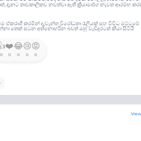
,
ොත්
දැනට තාවකාලිකව නවත්වා ඇති ක්‍රියාමාර්ග නැවත ආරම්භ ක
ධතියම ඒකරාශී කරමින් දැවැන්ත විරෝධතා රැලියක් සහ විවිධ මට්ටමේ
න්නා තෙක් සටන අත්නොහරින බවත් ඔහු වැඩිදුරටත් කියා සිටියි
👍
❤️
😂
😢
😡
0
0
0
0
0
View 