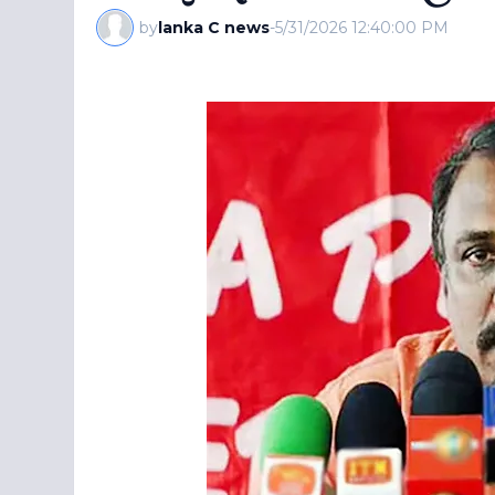
by
lanka C news
-
5/31/2026 12:40:00 PM