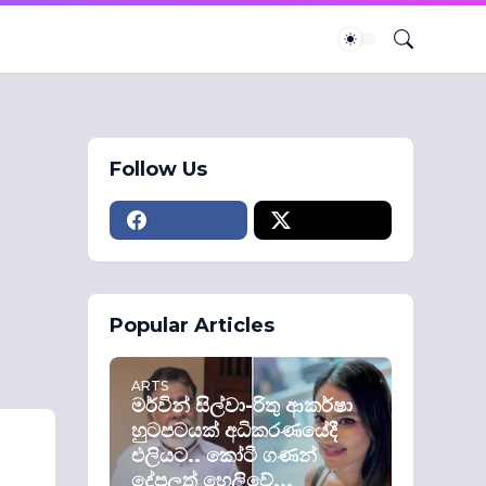
Follow Us
Popular Articles
ARTS
මර්වින් සිල්වා-රිතු ආකර්ෂා
හුටපටයක් අධිකරණයේදී
එලියට.. කෝටි ගණන්
දේපලත් හෙලිවේ...