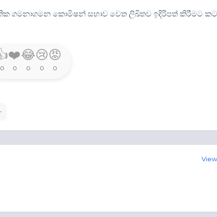
තික ගමනාගමන කොමිෂන් සභාව වෙත ලිඛිතව ඉදිරිපත් කිරීමට කට
👍
❤️
😂
😢
😡
0
0
0
0
0
View 