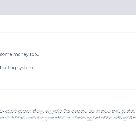
 some money too..
 tiketing system
ට වඩා අඩුවට දුවනවා කියල. ලේලන්ට් ටික එහෙනම් ඔය ගානටම නාඩ දුවන්න.
හෙම කිව්වාට හෙට ඔයාලගෙ කීමට නැවෙන්න පුලුවන් එච්චර අපිට සුවර් න