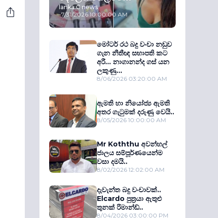
lanka C news
-
7/31/2026 10:00:00 AM
මෝටර් රථ බදු වංචා නඩුව
ගැන නීතීඥ සභාපති කට
අරී... නාගානන්ද ගස් යන
ලකුණු...
8/06/2026 03:20:00 AM
ඇමති හා නියෝජ්‍ය ඇමති
අතර ගැටුමක් දරුණු වෙයි..
8/05/2026 10:00:00 AM
Mr Koththu අවන්හල්
ජාලය සම්පූර්ණයෙන්ම
වසා දමයි..
8/02/2026 12:02:00 AM
දැවැන්ත බදු වංචාවක්..
Elcardo පුත‍්‍රයා ඇතුළු
තුනක් රිමාන්ඩ්..
8/04/2026 03:00:00 PM