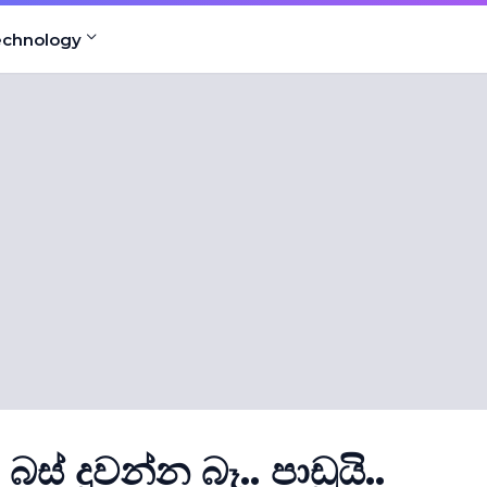
echnology
් දුවන්න බෑ.. පාඩුයි..