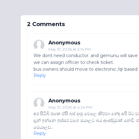
2 Comments
Anonymous
May 31, 2026 at 2:14 PM
We dont need conductor. and gemunu will save
we can assign officer to check ticket.
bus owners should move to electronic /qr based
Reply
Anonymous
May 31, 2026 at 4:24 PM
අර සීටීබී එකෙ ඒසී බස් දාපු වෙලෙ කිව්වා නේද අපි ඊ
දැන් ඉන්නෙ ඉස්සර වගෙ ඔයාලට බය ආණ්ඩුවක් නෙවී. එ
මෙයාලව..
Reply