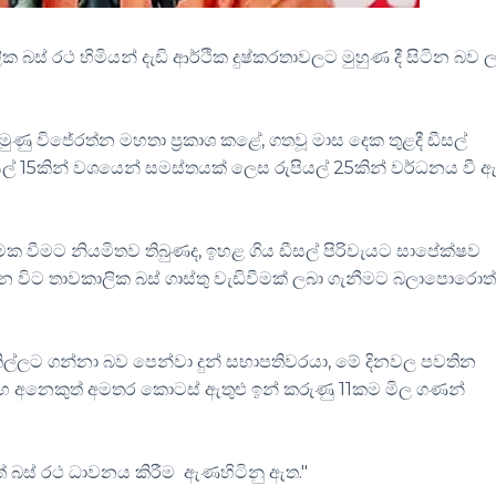
් රථ හිමියන් දැඩි ආර්ථික දුෂ්කරතාවලට මුහුණ දී සිටින බව ල
ුණු විජේරත්න මහතා ප්‍රකාශ කළේ, ගතවූ මාස දෙක තුළදී ඩීසල්
ියල් 15කින් වශයෙන් සමස්තයක් ලෙස රුපියල් 25කින් වර්ධනය වී ඇ
්මක වීමට නියමිතව තිබුණද, ඉහළ ගිය ඩීසල් පිරිවැයට සාපේක්ෂව
විට තාවකාලික බස් ගාස්තු වැඩිවීමක් ලබා ගැනීමට බලාපොරොත්
ලකිල්ලට ගන්නා බව පෙන්වා දුන් සභාපතිවරයා, මේ දිනවල පවතින
හ අනෙකුත් අමතර කොටස් ඇතුළු ඉන් කරුණු 11කම මිල ගණන්
 බස් රථ ධාවනය කිරීම ඇණහිටිනු ඇත."