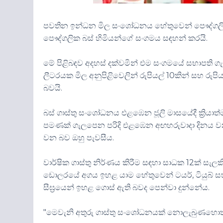
පවතින ඉන්ධන මිල සංශෝධනය හේතුවෙන් පෞද්ගලික බස
පෞද්ගලික බස් හිමියන්ගේ සංගමය සඳහන් කරයි.
මේ පිළිබඳව අදහස් දක්වමින් එම සංගමයේ සභාපති ගැම
ලීටරයක මිල අනුපිළිවෙලින් රුපියල් 10කින් සහ රුප
බවයි.
බස් ගාස්තු සංශෝධනය එළඹෙන ජූලි මාසයේදී ක්‍රියාත
පමණක් ගැලපෙන පරිදි එළඹෙන අඟහරුවාදා දිනය වන 
වන බව ඔහු පැවසීය.
වාර්ෂික ගාස්තු නිර්ණය කිරීම සඳහා සාධක 12ක් සැ
ඩොලරයේ අගය ඉහළ යාම හේතුවෙන් ටයර්, ටියුබ් ස
සීඝ්‍රයෙන් ඉහළ ගොස් ඇති බවද පෙන්වා දුන්නේය.
"මෙවැනි අතුරු ගාස්තු සංශෝධනයක් නොලැබුණහොත්