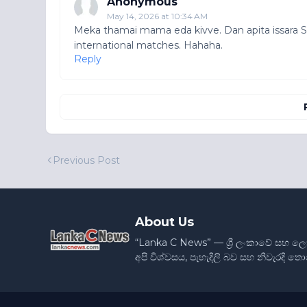
Anonymous
May 14, 2026 at 10:34 AM
Meka thamai mama eda kivve. Dan apita issara So
international matches. Hahaha.
Reply
Previous Post
About Us
“Lanka C News” — ශ්‍රී ලංකාවේ සහ ල
අපි විශ්වසය, පැහැදිලි බව සහ නිවැරදි 