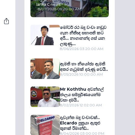
lanka C news
-
8/07/2026 09:20:00 AM
මෝටර් රථ බදු වංචා නඩුව
ගැන නීතීඥ සභාපති කට
අරී... නාගානන්ද ගස් යන
ලකුණු...
8/06/2026 03:20:00 AM
ඇමති හා නියෝජ්‍ය ඇමති
අතර ගැටුමක් දරුණු වෙයි..
8/05/2026 10:00:00 AM
Mr Koththu අවන්හල්
ජාලය සම්පූර්ණයෙන්ම
වසා දමයි..
8/02/2026 12:02:00 AM
දැවැන්ත බදු වංචාවක්..
Elcardo පුත‍්‍රයා ඇතුළු
තුනක් රිමාන්ඩ්..
8/04/2026 03:00:00 PM