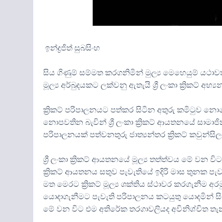
ඉන්ද්‍රජිත් සුබසිංහ
සිය ගිණුම් සම්මත කරගනිමින් මුල්‍ය මෙහෙයුම් යථාවත
මූල්‍ය අර්බුදයකට ලක්වනු ඇතැයි ශ්‍රී ලංකා ක්‍රිකට් අභ
ක්‍රිකට් පරිපාලනයට පත්කර සිටින අතුරු කමිටුව න
නොපවතින බැවින් ශ්‍රී ලංකා ක්‍රිකට් ආයතනයේ සාමාජ
පරිපාලනයක් පත්වනතුරු ජාත්‍යන්තර ක්‍රිකට් කවුන්ස
ශ්‍රී ලංකා ක්‍රිකට් ආයතනයේ මූල්‍ය තත්ත්වය මේ වන
ක්‍රිකට් ආයතනය සතුව පැවැතියේ ඉදිරි මාස තුනක පැ
මත මෙරට ක්‍රිකට් මූල්‍ය ශක්තිය ස්ථාවර කරගැනීම අර
යොදාගැනීමට පැවැති පරිපාලනය කටයුතු යොදමින් සි
මේ වන විට එම අතිරේක තරගාවලියද අවිනිශ්චිත තැ