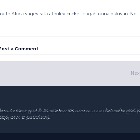
uth Africa vagey rata athuley cricket gagaha inna puluvan. No
Post a Comment
Nex
ෝකයේ නවතම පුවත් විශ්වාසවන්තව ඔබ වෙත ගෙනෙන විශ්වසනීය පුවත් මූලාශ
තොරතුරු සඳහා කැපවෙන්නෙමු.