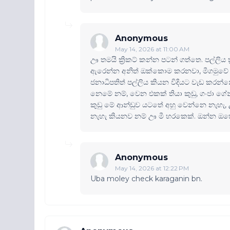
Anonymous
May 14, 2026 at 11:00 AM
ඌ තමයි ක්‍රිකට් කන්න පටන් ගත්තෙ. පල්ලි
ඇරෙන්න අනිත් ඔක්කොම කරනවා, මීගමුවේ ම
ජනාධිපතිත් පල්ලිය කියන විදියට වැඩ කරන්න
නෙමේ නම්, වෙන එකක් තියා කුඩු, ගංජා ගේන
කුඩු මේ ආන්ඩුව යටතේ අහු වෙන්නෙ නැහැ, 
නැහැ කියනව නම් ඌ මී හරකෙක්. ඔන්න ඔහො
Anonymous
May 14, 2026 at 12:22 PM
Uba moley check karaganin bn.