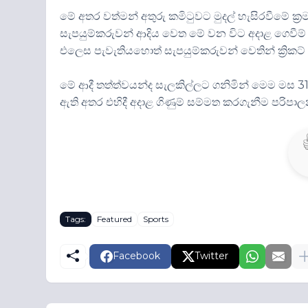
මේ අතර වත්මන් අතුරු කමිටුවට මුදල් හැසිරවීමේ ක්‍රම
සැපයුම්කරුවන් ආදිය වෙත මේ වන විට අදාළ ගෙවීම්
එලෙස පැවැතියහොත් සැපයුම්කරුවන් වෙතින් ක්‍රික
මේ ආදී තත්ත්වයන්ද සැලකිල්ලට ගනිමින් මෙම මස 3
ඇති අතර එහිදී අදාළ ගිණුම් සම්මත කරගැනීම පරිප
Tags:
Featured
Sports
Facebook
Twitter