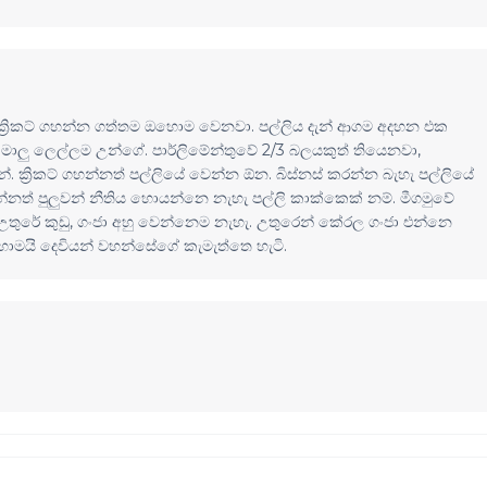
ය ක්‍රිකට් ගහන්න ගත්තම ඔහොම වෙනවා. පල්ලිය දැන් ආගම අදහන එක
ාලු ලෙල්ලම උන්ගේ. පාර්ලිමේන්තුවේ 2/3 බලයකුත් තියෙනවා,
ේ. ක්‍රිකට් ගහන්නත් පල්ලියේ වෙන්න ඕන. බිස්නස් කරන්න බැහැ පල්ලියේ
්නත් පුලුවන් නීතිය හොයන්නෙ නැහැ පල්ලි කාක්කෙක් නම්. මීගමුවේ
උතුරේ කුඩු, ගංජා අහු වෙන්නෙම නැහැ. උතුරෙන් කේරල ගංජා එන්නෙ
මයි දෙවියන් වහන්සේගේ කැමැත්තෙ හැටි.