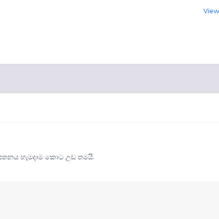
View 
් ආයතනය හැමදාම කොට උඩ තමයි.