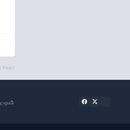
t Post
්‍රයයි.