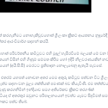
් කරගැනීමට නොහැකිවුවහොත් ශ්‍රී ලංකා ක්‍රිකට් ආයතනය නුදුරේදී 
්‍යන්තර ආරංචිමාර්ග සඳහන් කරයි.
ොහොත් පරිවර්තනීය කමිටුවට එහි මුදල් හැසිරවීමේ බලයක් මේ වන 
ිකයන් විසින් එහි ගිණුම් සම්මත කිරීම හෝ ඉදිරි නිලවරණයකින් න
ිලයෙන් (අයි.සී.සී) මෙරටට ප්‍රතිපාදන නොලැබෙනු ඇතැයි පැවසේ.
 විට එතරම් යහපත් නොවන අතර මෙම අතුරු කමිටුව පත්වන විට ශ්‍රී ල
වැත්ම සඳහා වන මූල්‍ය ශක්තියක් පමණක් බව කියැවිණි. එම තත්ත්ව
මුණු කරගනිමින් ඉන්දියාව සමග අතිරේකව ක්‍රිකට් තරග 6ක්
ටියද ඒ අතරතුර ඔවුනට පරිපාලනයෙන් ඉවත්ව යෑමට සිදුවීමත් ස
නකට පත්ව තිබේ.