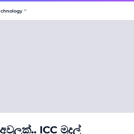
echnology
 අවුලක්.. ICC මුදල්