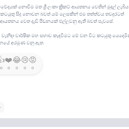
වේදයක් නොවීම මත ශ්‍රී ලංකා ක්‍රිකට් ආයතනය වෙතින් මුදල් ලැබිය 
 කටයුතු සිදු නොවන බවත් යම් ලෙසකින් එම තත්ත්වය තවදුරටත්
ට් ආයතනය වෙත දැඩි පීඩනයක් එල්ලවනු ඇති බවත් පැවසේ.
1 වැනිදා වාර්ෂික මහ සභාව කැඳවීමට මේ වන විට කටයුතු යෙදෙමි
ාලනයේ අරමුණ වනු ඇත.
👍
❤️
😂
😢
😡
0
0
0
0
0