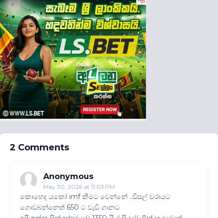
2 Comments
Anonymous
May 30, 2026 at 11:03 PM
කොහෙද යකෝ imf කීමට වෙන්නේ ..ඩීසල් වරායට
ගොඩබන්නෙත් 650 ට වැඩි ගානට