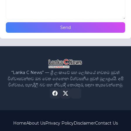
“Lanka C News” — ශ්‍රී ලංකාවේ සහ ලෝකයේ නවතම පුවත්
විශ්වාසවන්තව ඔබ වෙත ගෙනෙන විශ්වසනීය පුවත් මූලාශ්‍රයයි. අපි
විශ්වසය, පැහැදිලි බව සහ නිවැරදි තොරතුරු සඳහා කැපවෙන්නෙමු.
Home
About Us
Privacy Policy
Disclaimer
Contact Us