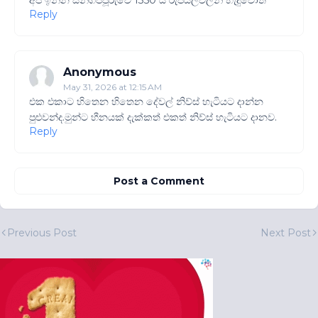
අපි ඉන්න සින්ගප්පූරුවේ 1350 යි රුපියල්වලින් හැදුවොත්
Reply
Anonymous
May 31, 2026 at 12:15 AM
එක එකාට හිතෙන හිතෙන දේවල් නිව්ස් හැටියට දාන්න
පුළුවන්ද.මුන්ට හීනයක් දැක්කත් එකත් නිව්ස් හැටියට දානව.
Reply
Post a Comment
Previous Post
Next Post