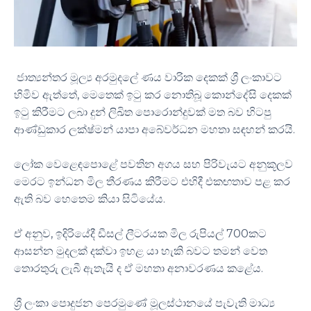
ජාත්‍යන්තර මූල්‍ය අරමුදලේ ණය වාරික දෙකක් ශ්‍රී ලංකාවට
හිමිව ඇත්තේ, මෙතෙක් ඉටු කර නොතිබූ කොන්දේසි දෙකක්
ඉටු කිරීමට ලබා දුන් ලිඛිත පොරොන්දුවක් මත බව හිටපු
ආණ්ඩුකාර ලක්ෂ්මන් යාපා අබේවර්ධන මහතා සඳහන් කරයි.
ලෝක වෙළෙඳපොළේ පවතින අගය සහ පිරිවැයට අනුකූලව
මෙරට ඉන්ධන මිල තීරණය කිරීමට එහිදී එකඟතාව පළ කර
ඇති බව හෙතෙම කියා සිටියේය.
ඒ අනුව, ඉදිරියේදී ඩීසල් ලීටරයක මිල රුපියල් 700කට
ආසන්න මුදලක් දක්වා ඉහළ යා හැකි බවට තමන් වෙත
තොරතුරු ලැබී ඇතැයි ද ඒ මහතා අනාවරණය කළේය.
ශ්‍රී ලංකා පොදුජන පෙරමුණේ මූලස්ථානයේ පැවැති මාධ්‍ය