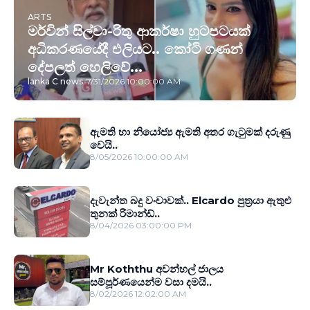
ARTS
මර්වින් සිල්වා-රිතු ආකර්ෂා හුටපටයක්
අධිකරණයේදී එලියට.. කෝටි ගණන්
දේපලත් හෙලිවේ...
lanka C news
-
7/31/2026 10:00:00 AM
ඇමති හා නියෝජ්‍ය ඇමති අතර ගැටුමක් දරුණු
වෙයි..
8/05/2026 10:00:00 AM
දැවැන්ත බදු වංචාවක්.. Elcardo පුත‍්‍රයා ඇතුළු
තුනක් රිමාන්ඩ්..
8/04/2026 03:00:00 PM
Mr Koththu අවන්හල් ජාලය
සම්පූර්ණයෙන්ම වසා දමයි..
8/02/2026 12:02:00 AM