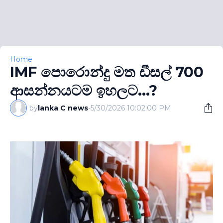
Home
IMF පොරොන්දු මත ඩීසල් 700
ආසන්නයටම ඉහලට...?
by
lanka C news
-
5/30/2026 10:02:00 PM