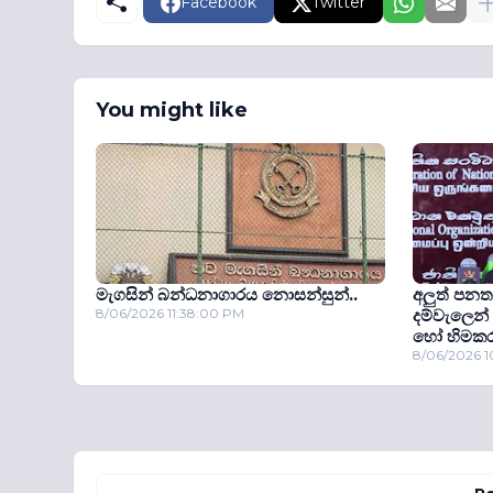
Facebook
Twitter
You might like
මැගසින් බන්ධනාගාරය නොසන්සුන්..
අලුත් පනත
8/06/2026 11:38:00 PM
දම්වැලෙන්
හෝ හිමකරු
8/06/2026 