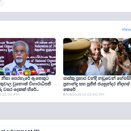
View 
 නිසා පෙරහැරේ ඇතෙකුට
පාස්කු ප්‍රහාර වන්දි නඩුවෙන් හේමසිර
 තුවාල වුනොත් විහාරාධිපති
ප්‍රනාන්දු සහ පූජිත් ජයසුන්දර නිදහස්
 වසර දෙකක් හිරේ..
කෙරේ
10:22:00 PM
8/06/2026 10:02:00 PM