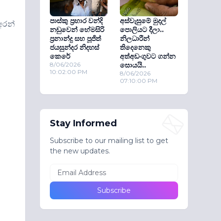
පාස්කු ප්‍රහාර වන්දි
අස්වැසුමේ මුදල්
අරන්
නඩුවෙන් හේමසිරි
පොලියට දීලා..
ප්‍රනාන්දු සහ පූජිත්
නිලධාරීන්
ජයසුන්දර නිදහස්
තිදෙනෙකු
කෙරේ
අත්අඩංගුවට ගන්න
8/06/2026
සොයයි..
10:02:00 PM
8/06/2026
07:10:00 PM
Stay Informed
Subscribe to our mailing list to get
the new updates.