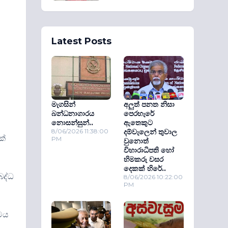
Latest Posts
මැගසින්
අලුත් පනත නිසා
බන්ධනාගාරය
පෙරහැරේ
නොසන්සුන්..
ඇතෙකුට
8/06/2026 11:38:00
දම්වැලෙන් තුවාල
ක්
PM
වුනොත්
විහාරාධිපති හෝ
හිමකරු වසර
දෙකක් හිරේ..
බද්ධ
8/06/2026 10:22:00
PM
ගමය