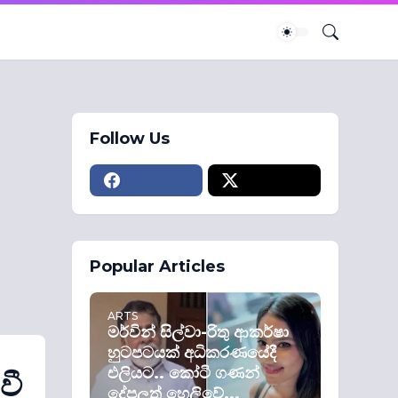
Follow Us
Popular Articles
ARTS
මර්වින් සිල්වා-රිතු ආකර්ෂා
හුටපටයක් අධිකරණයේදී
එලියට.. කෝටි ගණන්
වී
දේපලත් හෙලිවේ...