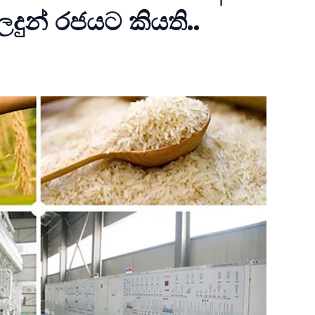
ලදුන් රජයට කියති..