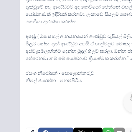
දැක්වූවේ නෑ. ආණ්ඩුවට අද ගොවියෝ පේන්නේ වහල්
යෝජනාවක් ඉදිරිපත් කරනවා. ලංකාවේ සියලුම පෞද්ගල
ගොවියා ආරක්ෂා කරන්න.
අප්‍රේල් මස සහල් ආනයනයෙන් ආණ්ඩුව රුපියල් මිලි
මිලට ගන්න. දැන් ආණ්ඩුව අහයි ඒ හාල්වලට මොකද ක
අස්වැසුම්ලාභීන්ට දෙන්න මුදල් හිලව් කරලා. ඔන්
තේරෙනවා නම් මේ යෝජනාව ක්‍රියාත්මක කරන්න.’’ යැය
රසංග නිරෝෂන් - පොළොන්නරුව
නිමල් ජයරත්න - මනම්පිටිය