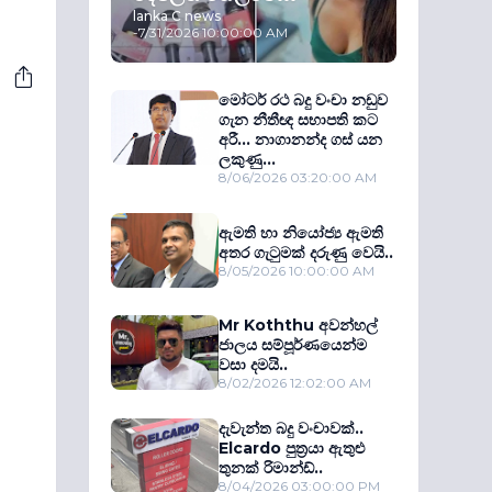
lanka C news
-
7/31/2026 10:00:00 AM
මෝටර් රථ බදු වංචා නඩුව
ගැන නීතීඥ සභාපති කට
අරී... නාගානන්ද ගස් යන
ලකුණු...
8/06/2026 03:20:00 AM
ඇමති හා නියෝජ්‍ය ඇමති
අතර ගැටුමක් දරුණු වෙයි..
8/05/2026 10:00:00 AM
Mr Koththu අවන්හල්
ජාලය සම්පූර්ණයෙන්ම
වසා දමයි..
8/02/2026 12:02:00 AM
දැවැන්ත බදු වංචාවක්..
Elcardo පුත‍්‍රයා ඇතුළු
තුනක් රිමාන්ඩ්..
8/04/2026 03:00:00 PM