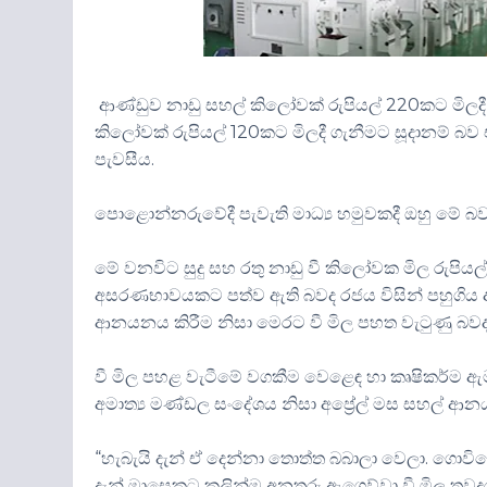
ආණ්ඩුව නාඩු සහල් කිලෝවක් රුපියල් 220කට මිලදී
කිලෝවක් රුපියල් 120කට මිලදී ගැනීමට සූදානම් බව
පැවසීය.
පොළොන්නරුවේදී පැවැති මාධ්‍ය හමුවකදී ඔහු මේ බව
මේ වනවිට සුදු සහ රතු නාඩු වී කිලෝවක මිල රුපියල
අසරණභාවයකට පත්ව ඇති බවද රජය විසින් පහුගිය අප්‍ර
ආනයනය කිරීම නිසා මෙරට වී මිල පහත වැටුණු බවද
වී මිල පහළ වැටීමේ වගකීම වෙළෙඳ හා කෘෂිකර්ම ඇමැ
අමාත්‍ය මණ්ඩල සංදේශය නිසා අප්‍රේල් මස සහල් 
“හැබැයි දැන් ඒ දෙන්නා තොත්‍ත බබාලා වෙලා. ගොවි
දැන් මාසෙකට කලින්ම අනතුරු ඇගෙව්වා වී මිල තව