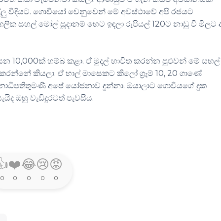
ලු විදියට. ගොවියෝ වෙනුවෙන් මේ අවස්ථාවේ අපි රජයට
ික සහල් මෝල් සූදානම් හෙට ඉඳලා රුපියල් 120ට නාඩු වී මිලට 
යන 10,000ක් හම්බ කළා. ඒ මුදල් භාවිත කරන්න පුළුවන් මේ සහල්
රන්නේ කියලා. ඒ හාල් මාසෙකට කිලෝ ග්‍රෑම් 10, 20 ගාණේ
න ජනාධිපතිතුමණි අපේ යෝජනාව දුන්නා. ඔයාලාට ගොවියගේ දුක
ිද ඔහු වැඩිදුරටත් පැවසීය.
👍
❤️
😂
😢
😡
0
0
0
0
0