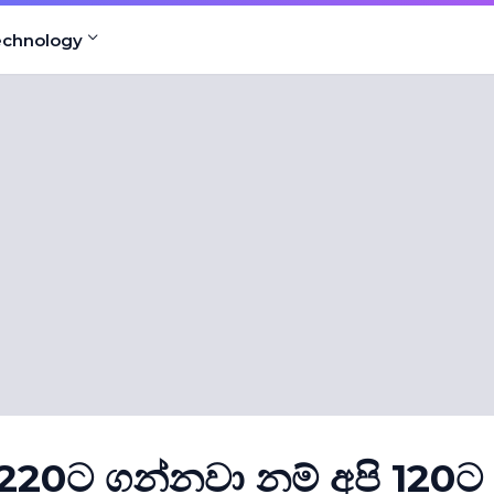
echnology
20ට ගන්නවා නම් අපි 120ට 