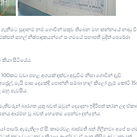
 ගැනීමට සූදානම් නම් ගොවීන් සතුව තිබෙන මහ කන්නයේ නාඩු වී
 එක්සත් සහල් නිෂ්පාදකයන්ගේ සංගමයේ සභාපති මුදිත් පෙරේරා
 කියා සිටියේය.
් 100කට වඩා පහළ අගයක් දක්වා අඩුවීම නිසා ගොවීන් දැඩි
ේල්, මැයි මාස දෙකේදි පොන්නි සම්බා හාල් කිලෝ ග්‍රෑම් කෝටි 15
 ඔහු පැවසීය.
තිවරුන් බාරගත යුතු බවත් ඔවුන් දෙදෙනා ඉදිරිපත් කරන ලද ඒකා
ආනයනය ආරම්භ වූ බවත් හෙතෙම පෙන්වා දුන්නේය.
යෝ පාරේ. ඇමැතිලා ඒ.සී. කාමරවල බාස්මතී බත් ගිලිනවා. අපේ සං
දුරටත් කඩා වැටෙනවා කියලා. ආණ්ඩුව ඒ ගැන කිසිම අවධානයක්