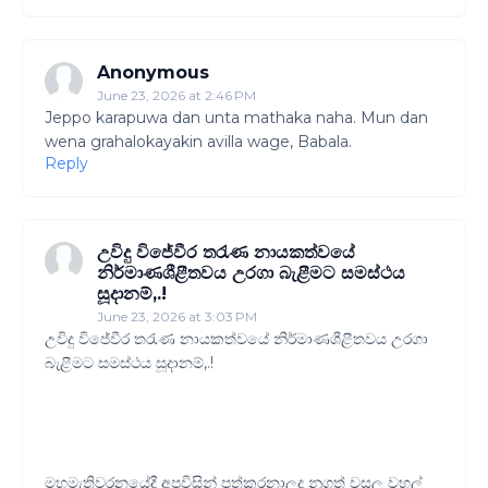
Anonymous
June 23, 2026 at 2:46 PM
Jeppo karapuwa dan unta mathaka naha. Mun dan
wena grahalokayakin avilla wage, Babala.
Reply
උවිදු විජේවීර තරැණ නායකත්වයේ
නිර්මාණශීළීතවය උරගා බැළීමට සමස්ථය
සූදානම්,.!
June 23, 2026 at 3:03 PM
උවිදු විජේවීර තරැණ නායකත්වයේ නිර්මාණශීළීතවය උරගා
බැළීමට සමස්ථය සූදානම්,.!
මහමැතිවරනයේදී අපවිසින් පත්කරනාලද නූගත් වසල වහල්