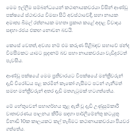
මෙම ඉල්ලීම සම්බන්ධයෙන් කථානායකවරයා විසින් ආණ්ඩු
පක්ෂයේ ස්ථාවරය විමසා සිටි අවස්ථාවේදී, සභා නායක
අමාත්‍ය බිමල් රත්නායක මහතා ප්‍රකාශ කළේ අදාළ විවාදය
සඳහා රජය එකඟ නොවන බවයි.
කෙසේ වෙතත්, අවශ්‍ය නම් එම කරුණ පිළිබඳව සභාවේ ඡන්ද
විමසීමකට යාමට සූදානම් බව සභා නායකවරයා වැඩිදුරටත්
පැවසීය.
ආණ්ඩු පක්ෂයේ මෙම ප්‍රතිචාරයට විපක්ෂයේ මන්ත්‍රීවරුන්
දැඩි විරෝධය පළ කරමින් කෑකෝ ගැසීමට පටන් ගැනීමත්
සමඟ මන්ත්‍රීවරුන් අතර දැඩි මතගැටුමක් හටගත්තේය.
මේ හේතුවෙන් සභාගර්භය තුළ ඇති වූ දැඩි උණුසුම්කාරී
වාතාවරණය පාලනය කිරීම සඳහා පාර්ලිමේන්තු කටයුතු
විනාඩි 10ක කාලයකට කල් තැබීමට කථානායකවරයා පියවර
ගත්තේය.