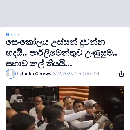
Home
සෙංකෝලය උස්සන් දුවන්න
හදයි.. පාර්ලිමේන්තුව උණුසුම්..
සභාව කල් තියයි...
by
lanka C news
-
6/23/2026 12:40:00 PM