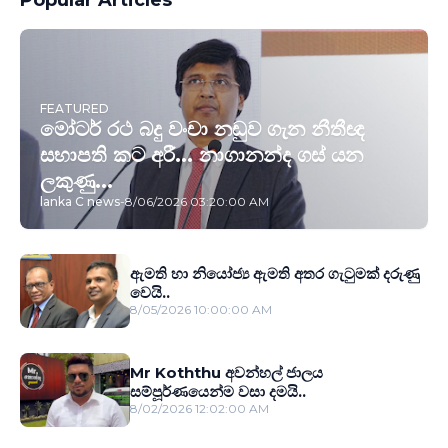
FEATURED
මෝටර් රථ බදු වංචා නඩුව ගැන නීතීඥ
සභාපති කට අරී... නාගානන්ද ගස් යන
ලකුණු...
lanka C news
-
8/06/2026 03:20:00 AM
ඇමති හා නියෝජ්‍ය ඇමති අතර ගැටුමක් දරුණු
වෙයි..
8/05/2026 10:00:00 AM
Mr Koththu අවන්හල් ජාලය
සම්පූර්ණයෙන්ම වසා දමයි..
8/02/2026 12:02:00 AM