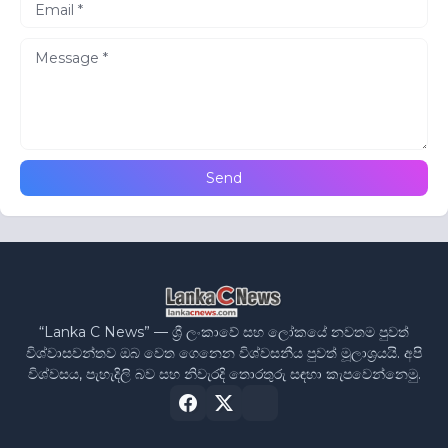
“Lanka C News” — ශ්‍රී ලංකාවේ සහ ලෝකයේ නවතම පුවත්
විශ්වාසවන්තව ඔබ වෙත ගෙනෙන විශ්වසනීය පුවත් මූලාශ්‍රයයි. අපි
විශ්වසය, පැහැදිලි බව සහ නිවැරදි තොරතුරු සඳහා කැපවෙන්නෙමු.