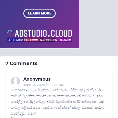
7 Comments
Anonymous
June 23, 2026 at 12:46 PM
සෙන්කොලේ උස්සන්න ඕනේ නැහැ...මිරිස් කුඩු ගහපිය...ඊට
පස්සේ බලන්න පුළුවන් එකේ කතානායකගේ තට්ටුවේ ඉඳල
පෙරලිලා රෝල් වෙලා බිමට වැටෙනවා සරම් කඩාගෙන ටීක්
බෝල එළියේ ගෙන....අර ෆෙර්ණන්දෝ කියල එකෙක් කරලා
පෙන්නුවා වගේ.