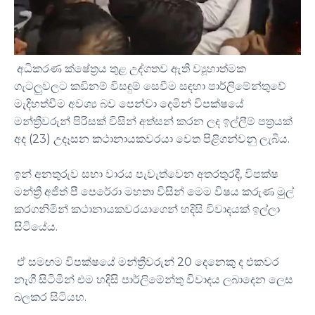
අධිකරණ ක්ෂේත්‍රය තුළ උද්ගතව ඇති ව්‍යූහාත්මක
ගැටලුවලට කඩිනම් විසඳුම් සෙවීම සඳහා පාර්ලිමේන්තුවේ
මැදිහත්වීම අවශ්‍ය බව පෙන්වා දෙමින් විපක්ෂයේ
මන්ත්‍රීවරුන් පිරිසක් විසින් අත්සන් කරන ලද ඉල්ලීම් පත්‍රයක්
අද (23) උදෑසන කථානායකවරයා වෙත පිළිගන්වනු ලැබීය.
ඉන් අනතුරුව සභා වාරය පැවැත්වෙන අතරතුරදී, විපක්ෂ
මන්ත්‍රී අජිත් පී පෙරේරා මහතා විසින් මෙම විෂය කරුණ මුල්
කරගනිමින් කථානායකවරයාගෙන් හදිසි විවාදයක් ඉල්ලා
සිටියේය.
ඒ සමඟම විපක්ෂයේ මන්ත්‍රීවරුන් 20 දෙනෙකු ද එකවර
නැගී සිටිමින් එම හදිසි පාර්ලිමේන්තු විවාදය ලබාදෙන ලෙස
බලකර සිටියහ.