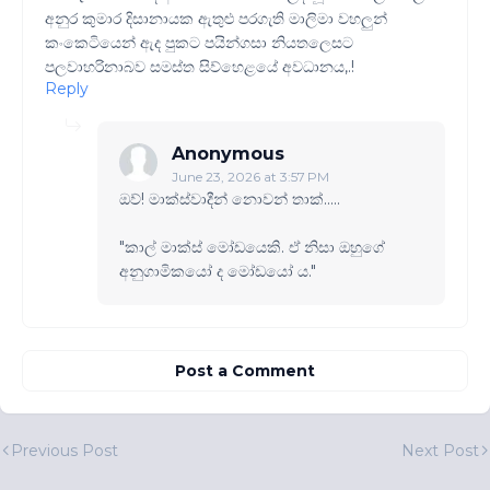
අනුර කුමාර දිසානායක ඇතුළු පරගැති මාලිමා වහලුන්
කංකෙටියෙන් ඇද පුකට පයින්ගසා නියතලෙසට
පලවාහරිනාබව සමස්ත සිව්හෙළයේ අවධානය,.!
Reply
Anonymous
June 23, 2026 at 3:57 PM
ඔව්! මාක්ස්වාදීන් නොවන් තාක්.....
"කාල් මාක්ස් මෝඩයෙකි. ඒ නිසා ඔහුගේ
අනුගාමිකයෝ ද මෝඩයෝ ය."
Post a Comment
Previous Post
Next Post