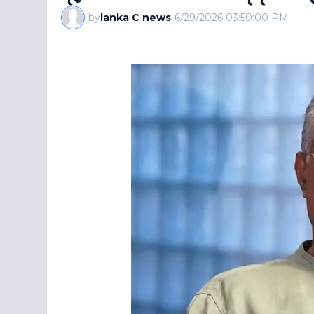
by
lanka C news
-
6/29/2026 03:50:00 PM