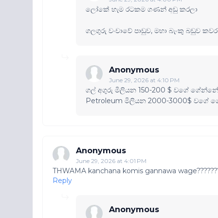
ලෝකේ හැම රටකම ගණන් අඩු කරලා
ගලගුරු වංචාවේ පාඩුව, මහා බැංකු බඩුව ක
Anonymous
June 29, 2026 at 4:10 PM
ගල් අගුරු මිලියන 150-200 $ වගේ ගේන්නේ 
Petroleum මිලියන 2000-3000$ වගේ ග
Anonymous
June 29, 2026 at 4:01 PM
THWAMA kanchana komis gannawa wage??????
Reply
Anonymous