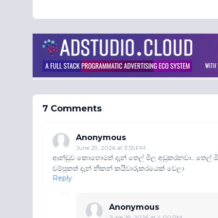
7 Comments
Anonymous
June 29, 2026 at 3:55 PM
ආන්ඩුව කොහොමත් දැන් තෙල් මිල අඩුකරනවා.. තෙල් මිල 
චම්පුකත් දැන් නිකන් කයිවාරුකරයෙක් වෙලා
Reply
Anonymous
June 29, 2026 at 4:00 PM