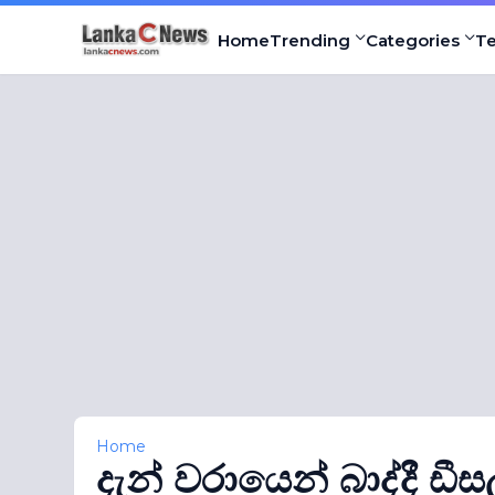
Home
Trending
Categories
T
Home
දැන් වරායෙන් බාද්දී ඩීසල්