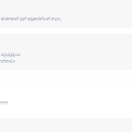
වර කරනකන් මුන් අඩුකරන්නේ නැහැ
අවුරුද්දටම
ෙන්නාවා
????