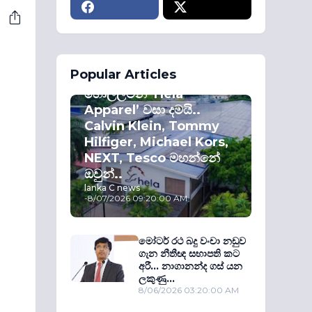
ECONOMY
Popular Articles
කොළඹ කොටස්
හොල්ලමින් ‘Hela
Apparel’ වසා දමයි..
Calvin Klein, Tommy
Hilfiger, Michael Kors,
NEXT, Tesco මහන්නේ
ඔවුන්..
lanka C news
-
8/07/2026 09:20:00 AM
මෝටර් රථ බදු වංචා නඩුව
ගැන නීතීඥ සභාපති කට
අරී... නාගානන්ද ගස් යන
ලකුණු...
8/06/2026 03:20:00 AM