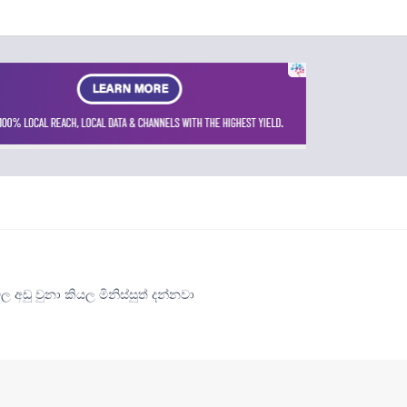
අඩු වුනා කියල මිනිස්සුත් දන්නවා