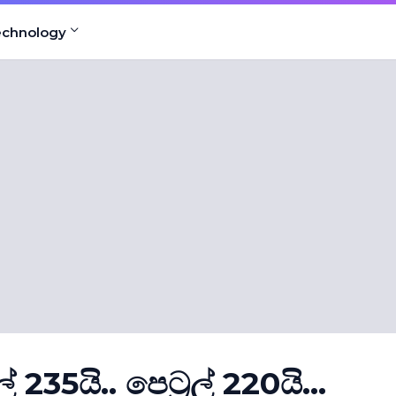
echnology
 235යි.. පෙට‍්‍රල් 220යි...