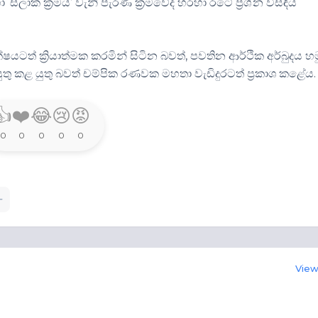
සලාක ක්‍රමය’ වැනි පැරණි ක්‍රමවේද හරහා රටේ ප්‍රශ්න විසඳිය
්ෂයටත් ක්‍රියාත්මක කරමින් සිටින බවත්, පවතින ආර්ථික අර්බුදය 
 කළ යුතු බවත් චම්පික රණවක මහතා වැඩිදුරටත් ප්‍රකාශ කළේය.
👍
❤️
😂
😢
😡
0
0
0
0
0
View 