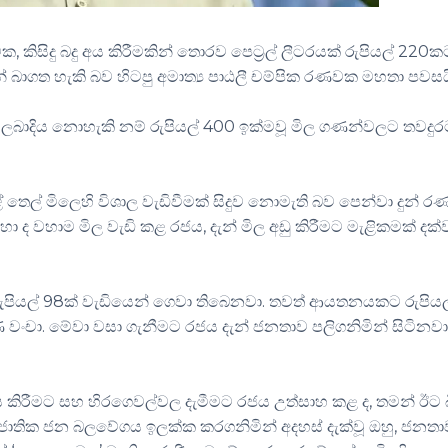
ිසිදු බදු අය කිරීමකින් තොරව පෙට්‍රල් ලීටරයක් රුපියල් 220ක
බාගත හැකි බව හිටපු අමාත්‍ය පාඨලී චම්පික රණවක මහතා පවසය
බාදිය නොහැකි නම් රුපියල් 400 ඉක්මවූ මිල ගණන්වලට තවදුර
 තෙල් මිලෙහි විශාල වැඩිවීමක් සිදුව නොමැති බව පෙන්වා දුන් 
ා ද වහාම මිල වැඩි කළ රජය, දැන් මිල අඩු කිරීමට මැළිකමක් දක
 රුපියල් 98ක් වැඩියෙන් ගෙවා තිබෙනවා. තවත් ආයතනයකට රුපියල
 වංචා. මේවා වසා ගැනීමට රජය දැන් ජනතාව පලිගනිමින් සිටිනවා
කිරීමට සහ හිරගෙවල්වල දැමීමට රජය උත්සාහ කළ ද, තමන් ඊට 
ාතික ජන බලවේගය ඉලක්ක කරගනිමින් අදහස් දැක්වූ ඔහු, ජනතා