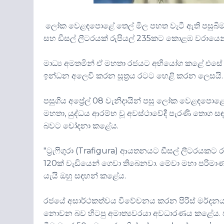
ලෝක වෙළඳපොළේ තෙල් මිල පහත වැටී ඇති පසුබිමක, ක
සහ ඩීසල් ලීටරයක් රුපියල් 235කට කොළඹ වරායෙන් 
මාධ්‍ය අමතමින් ඒ මහතා රජයට අභියෝග කළේ එසේ ල
ඉන්ධන අලෙවි කරන සූත‍්‍රය රටට හෙළි කරන ලෙසයි.
පසුගිය අප්‍රේල් 08 වැනිදායින් පසු ලෝක වෙළඳපොළේ
මහතා, යුද්ධය ආරම්භ වූ අවස්ථාවේදී පැරණි තොග සඳහ
බවට චෝදනා කළේය.
"ට්‍රැෆිගුරා (Trafigura) ආයතනයට ඩීසල් ලීටරයකට
120ක් වැඩියෙන් ගෙවා තිබෙනවා. මේවා මහා පරිමාණ
යැයි ඔහු සඳහන් කළේය.
රජයේ අසාර්ථකත්වය විවේචනය කරන පිරිස් මර්දනය 
නොවන බව හිටපු අමාත්‍යවරයා අවධාරණය කළේය. ජ