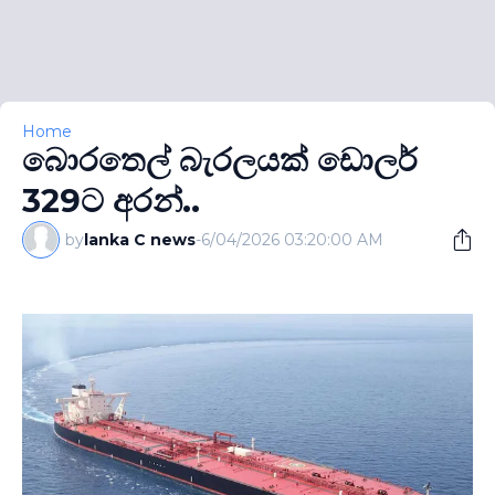
Home
බොරතෙල් බැරලයක් ඩොලර්
329ට අරන්..
by
lanka C news
-
6/04/2026 03:20:00 AM