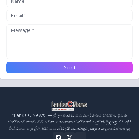
“Lanka C News” — ශ්‍රී ලංකාවේ සහ ලෝකයේ නවතම පුවත්
විශ්වාසවන්තව ඔබ වෙත ගෙනෙන විශ්වසනීය පුවත් මූලාශ්‍රයයි. අපි
විශ්වසය, පැහැදිලි බව සහ නිවැරදි තොරතුරු සඳහා කැපවෙන්නෙමු.