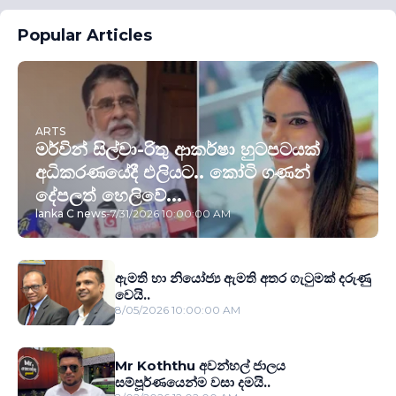
Popular Articles
ARTS
මර්වින් සිල්වා-රිතු ආකර්ෂා හුටපටයක්
අධිකරණයේදී එලියට.. කෝටි ගණන්
දේපලත් හෙලිවේ...
lanka C news
-
7/31/2026 10:00:00 AM
ඇමති හා නියෝජ්‍ය ඇමති අතර ගැටුමක් දරුණු
වෙයි..
8/05/2026 10:00:00 AM
Mr Koththu අවන්හල් ජාලය
සම්පූර්ණයෙන්ම වසා දමයි..