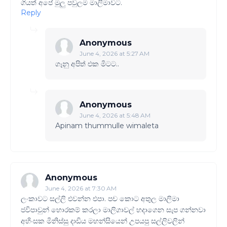
ගියත් අපේ මුලු පවුලම මාලිමාවට.
Reply
Anonymous
June 4, 2026 at 5:27 AM
ගෑනු අපිත් එක මිටට..
Anonymous
June 4, 2026 at 5:48 AM
Apinam thummulle wimaleta
Anonymous
June 4, 2026 at 7:30 AM
ලංකාවට සල්ලි එවන්න එපා. පච කොට අතුල මාලිමා
ජවිපාවුන් හොරකම් කරලා මාලිගාවල් හදාගෙන සැප ගන්නවා
අහිංසක මිනිස්සු දාඩිය මහන්සියෙන් උපයපු සල්ලිවලින්