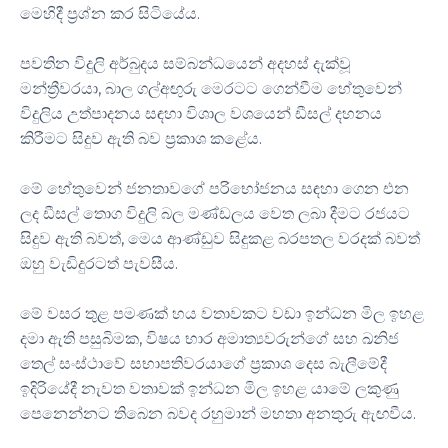
මෙහිදී ප්‍රශ්න කර සිටියේය.
පවතින විදුලි අර්බුදය සම්බන්ධයෙන් අදහස් දැක්වූ
මන්ත්‍රීවරයා, බාල ගල්අඟුරු මෙරටට ගෙන්වීම හේතුවෙන්
විදුලිය උත්පාදනය සඳහා විශාල වශයෙන් ඩීසල් දහනය
කිරීමට සිදුව ඇති බව ප්‍රකාශ කළේය.
මේ හේතුවෙන් ජනතාවගේ පරිභෝජනය සඳහා ගෙන එන
ලද ඩීසල් තොග විදුලි බල මණ්ඩලය වෙත ලබා දීමට රජයට
සිදුව ඇති බවත්, මෙය ආණ්ඩුව සිදුකළ බරපතල වරදක් බවත්
ඔහු වැඩිදුරටත් පැවසීය.
මේ වසර තුළ පමණක් හය වතාවකට වඩා ඉන්ධන මිල ඉහළ
දමා ඇති පසුබිමක, විෂය භාර අමාත්‍යවරුන්ගේ සහ ඛනිජ
තෙල් සංස්ථාවේ සභාපතිවරයාගේ ප්‍රකාශ දෙස බැලීමේදී
ඉදිරියේදී නැවත වතාවක් ඉන්ධන මිල ඉහළ යාමේ ලකුණු
පෙනෙන්නට තිබෙන බවද රහුමාන් මහතා අනතුරු ඇඟවීය.