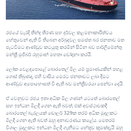
රජයේ වැරදි තීන්දු තීරණ සහ දුර්වල කළමනාකාරීත්වය
හේතුවෙන් ඇති වී තිබෙන අර්බුදවල සමස්ත බර ජනතාව මත
පැටවීමට ආණ්ඩුව කටයුතු කරමින් සිටින බව පාර්ලිමේන්තු
මන්ත්‍රී මුජිබර් රහුමාන් මහතා චෝදනා කරයි.
ලෝක වෙළඳපොළේ බොරතෙල් මිල යම් ප්‍රමාණයකින් පහළ
ගොස් තිබුණද, එහි වාසිය මෙරට ජනතාවට ලබා දීමට
ආණ්ඩුව අපොහොසත් වී ඇති බව මන්ත්‍රීවරයා පෙන්වා දෙයි.
ඒ වෙනුවට රජය ඉතා අධික මිල ගණන් යටතේ බොරතෙල්
සහ ඉන්ධන මිලදී ගෙන ඇති බවත්, එක් අවස්ථාවකදී
බොරතෙල් බැරලයක් ඩොලර් 329ක තරම් අධික මුදලකට
මිලදී ගෙන ඇති බවත් ඔහු අනාවරණය කළේය. මෙතරම්
විශාල මුදලකට ඉන්ධන මිලදී ගැනීමට හේතුව කුමක්දැයි ඔහු