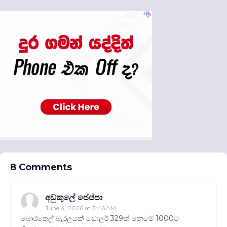
8 Comments
අඩුකුලේ ජෙප්පා
June 4, 2026 at 3:46 AM
බොරතෙල් බැරලයක් ඩොලර් 329ක් නෙමේ 1000ට