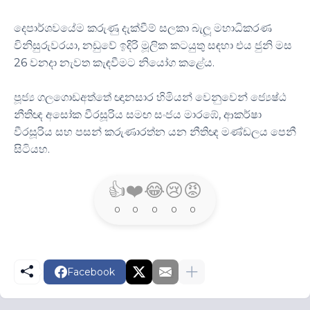
දෙපාර්ශවයේම කරුණු දැක්වීම් සලකා බැලූ මහාධිකරණ
,
විනිසුරුවරයා
නඩුවේ ඉදිරි මූලික කටයුතු සඳහා එය ජුනි මස
26
.
වනදා නැවත කැඳවීමට නියෝග කළේය
පූජ්‍ය ගලගොඩඅත්තේ ඥානසාර හිමියන් වෙනුවෙන් ජ්‍යෙෂ්ඨ
,
නීතිඥ අසෝක වීරසූරිය සමඟ සංජය මාරඹේ
ආකර්ෂා
වීරසූරිය සහ පසන් කරුණාරත්න යන නීතිඥ මණ්ඩලය පෙනී
.
සිටියහ
👍
❤️
😂
😢
😡
0
0
0
0
0
Facebook