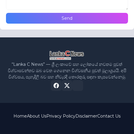
“Lanka C News” — ශ්‍රී ලංකාවේ සහ ලෝකයේ නවතම පුවත්
විශ්වාසවන්තව ඔබ වෙත ගෙනෙන විශ්වසනීය පුවත් මූලාශ්‍රයයි. අපි
විශ්වසය, පැහැදිලි බව සහ නිවැරදි තොරතුරු සඳහා කැපවෙන්නෙමු.
Home
About Us
Privacy Policy
Disclaimer
Contact Us