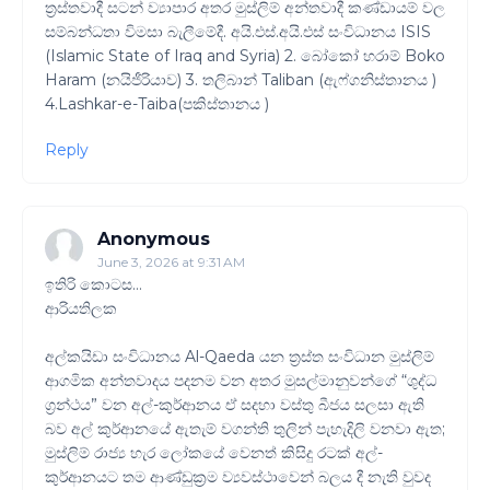
ත්‍රස්තවාදී සටන් ව්‍යාපාර අතර මුස්ලිම් අන්තවාදී කණ්ඩායම් වල
සම්බන්ධතා විමසා බැලීමේදී. අයි.එස්.අයි.එස් සංවිධානය ISIS
(Islamic State of Iraq and Syria) 2. බෝකෝ හරාම් Boko
Haram (නයිජීරියාව) 3. තලිබාන් Taliban (ඇෆ්ගනිස්තානය )
4.Lashkar-e-Taiba(පකිස්තානය )
Reply
Anonymous
June 3, 2026 at 9:31 AM
ඉතිරි කොටස…
ආරියතිලක
අල්කයිඩා සංවිධානය Al-Qaeda යන ත්‍රස්ත සංවිධාන මුස්ලිම්
ආගමික අන්තවාදය පදනම වන අතර මුසල්මානුවන්ගේ “ශුද්ධ
ග්‍රන්ථය” වන අල්-කුර්ආනය ඒ සදහා වස්තු බීජය සලසා ඇති
බව අල් කුර්ආනයේ ඇතැම් වගන්ති තුලින් පැහැදිලි වනවා ඇත;
මුස්ලිම් රාජ්‍ය හැර ලෝකයේ වෙනත් කිසිදු රටක් අල්-
කුර්ආනයට තම ආණ්ඩුක්‍රම ව්‍යවස්ථාවෙන් බලය දී නැති වුවද