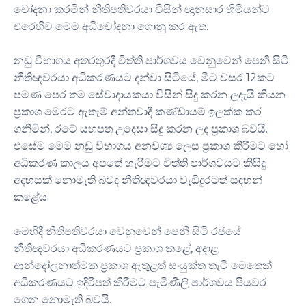
චෝදනා කරමින් නීතිපතිවරයා විසින් ඥානසාර හිමියන්ට
.
එරෙහිව මෙම අධිචෝදනා ගොනු කර ඇත
නඩු විභාගය අතරතුරදී විත්ති පාර්ශවය වෙනුවෙන් පෙනී සිටි
,
12
නීතිඥවරයා අධිකරණයට දන්වා සිටියේ
මීට වසර
කට
පමණ පෙර තම සේවාදායකයා විසින් සිදු කරන ලදැයි කියන
ප්‍රකාශ මෙරට ඇතැම් අන්තවාදී කණ්ඩායම් ඉලක්ක කර
,
.
ගනිමින්
රටේ යහපත උදෙසා සිදු කරන ලද ප්‍රකාශ බවයි
එසේම මෙම නඩු විභාගය අනවශ්‍ය ලෙස ප්‍රකාශ කිරීමට හෝ
අධිකරණ කාලය අපතේ හැරීමට විත්ති පාර්ශවයට කිසිදු
අදහසක් නොමැති බවද නීතිඥවරයා වැඩිදුරටත් සඳහන්
.
කළේය
මෙහිදී නීතිපතිවරයා වෙනුවෙන් පෙනී සිටි රජයේ
,
නීතිඥවරයා අධිකරණයට ප්‍රකාශ කළේ
අදාළ
ආන්දෝලනාත්මක ප්‍රකාශ ඇතුළත් සංයුක්ත තැටි මෙතෙක්
අධිකරණයට ඉදිරිපත් කිරීමට පැමිණිලි පාර්ශවය පියවර
.
ගෙන නොමැති බවයි