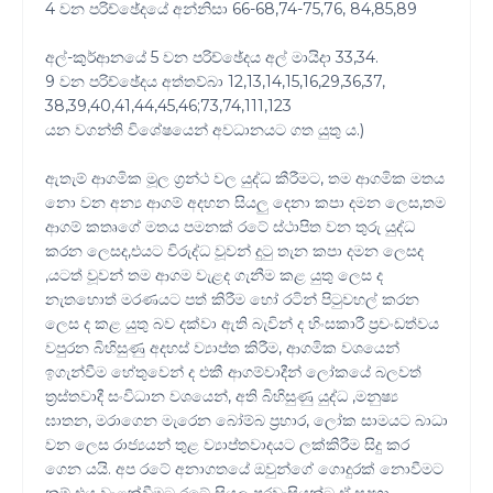
4 වන පරිච්ඡේදයේ අන්නිසා 66-68,74-75,76, 84,85,89
අල්-කුර්ආනයේ 5 වන පරිච්ඡේදය අල් මායිදා 33,34.
9 වන පරිච්ඡේදය අත්තව්බා 12,13,14,15,16,29,36,37,
38,39,40,41,44,45,46;73,74,111,123
යන වගන්ති විශේෂයෙන් අවධානයට ගත යුතු ය.)
ඇතැම් ආගමික මූල ග්‍රන්ථ වල යුද්ධ කීරීමට, තම ආගමික මතය
නො වන අන්‍ය ආගම් අදහන සියලු දෙනා කපා දමන ලෙස,තම
ආගම් කතෘගේ මතය පමනක් රටේ ස්ථාපිත වන තුරු යුද්ධ
කරන ලෙසද,එයට විරුද්ධ වූවන් දුටු තැන කපා දමන ලෙසද
,යටත් වූවන් තම ආගම වැළද ගැනීම කළ යුතු ලෙස ද
නැතහොත් මරණයට පත් කිරීම හෝ රටින් පිටුවහල් කරන
ලෙස ද කළ යුතු බව දක්වා ඇති බැවින් ද හිංසකාරී ප්‍රචංඩත්වය
වපුරන බිහිසුණු අදහස් ව්‍යාප්ත කිරීම, ආගමික වශයෙන්
ඉගැන්වීම හේතුවෙන් ද එකී ආගම්වාදීන් ලෝකයේ බලවත්
ත්‍රස්තවාදී සංවිධාන වශයෙන්, අති බිහිසුණු යුද්ධ ,මනුෂ්‍ය
ඝාතන, මරාගෙන මැරෙන බෝම්බ ප්‍රහාර, ලෝක සාමයට බාධා
වන ලෙස රාජ්‍යයන් තුළ ව්‍යාප්තවාදයට ලක්කිරීම සිදු කර
ගෙන යයි. අප රටේ අනාගතයේ ඔවුන්ගේ ගොදුරක් නොවීමට