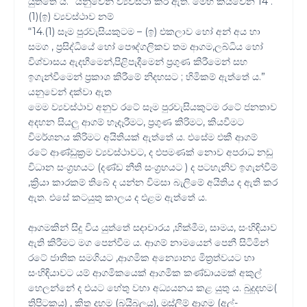
යුත්තේ ය.” යනුවෙන් ව්‍යවස්ථා කර ඇත. මෙහි කියවෙන 14 .
(1)(ඉ) ව්‍යවස්ථාව නම්
“14.(1) සෑම පුරවැසියකුටම – (ඉ) එකලාව හෝ අන් අය හා
සමග , ප්‍රසිද්ධියේ හෝ පෞද්ගලිකව තම ආගම,ලබ්ධිය හෝ
විශ්වාසය ඇදහීමෙන්,පිළිපැදීමෙන් ප්‍රගුණ කිරීමෙන් සහ
ඉගැන්වීමෙන් ප්‍රකාශ කිරීමේ නිදහසට ; හිමිකම් ඇත්තේ ය.”
යනුවෙන් දක්වා ඇත
මෙම ව්‍යවස්ථාව අනුව රටේ සෑම පුරවැසියකුටම රටේ ජනතාව
අදහන සියලු ආගම් හෑදෑරීමට, ප්‍රගුණ කිරිමට, කියවීමට
විමර්ශනය කිරිමට අයිතියක් ඇත්තේ ය. එසේම එකී ආගම්
රටේ ආණ්ඩුක්‍රම ව්‍යවස්ථාවට, ද එපමණක් නොව අපරාධ නඩු
විධාන සංග්‍රහයට (දණ්ඩ නීති සංග්‍රහයට ) ද පටහැනිව ඉගැන්වීම්
,ක්‍රියා කාරකම් තිබේ ද යන්න විමසා බැලිමේ අයිතිය ද ඇති කර
ඇත. එසේ කටයුතු කාලය ද එළම ඇත්තේ ය.
ආගමකින් සිදු විය යුත්තේ සදාචාරය ,හික්මීම, සාමය, සංහිඳියාව
ඇති කිරීමට මග පෙන්වීම ය. ආගම් නාමයෙන් පෙනී සිටිමින්
රටේ ජාතික සමගියට ,ආගමික අන්‍යොන්‍ය මිත්‍රත්වයට හා
සංහිඳියාවට යම් ආගමිකයෙක් ආගමික කණ්ඩායමක් අකුල්
හෙලන්නේ ද එයට හේතු වහා අධ්‍යයනය කළ යුතු ය. බුදුදහම(
ත්‍රිපිටකය) , කිතු දහම (බයිබලය), මුස්ලිම් ආගම (අල්-