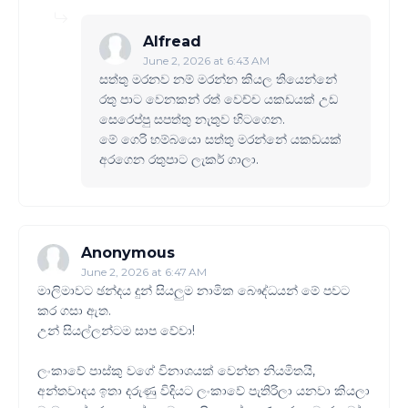
Alfread
June 2, 2026 at 6:43 AM
සත්තු මරනව නම් මරන්න කියල තියෙන්නේ
රතු පාට වෙනකන් රත් වෙච්ච යකඩයක් උඩ
සෙරෙප්පු සපත්තු නැතුව හිටගෙන.
මේ ගෙරි හම්බයො සත්තු මරන්නේ යකඩයක්
අරගෙන රතුපාට ලැකර් ගාලා.
Anonymous
June 2, 2026 at 6:47 AM
මාලිමාවට ඡන්දය දුන් සියලුම නාමික බෞද්ධයන් මේ පවට
කර ගසා ඇත.
උන් සියල්ලන්ටම සාප වේවා!
ලංකාවේ පාස්කු වගේ විනාශයක් වෙන්න නියමිතයි,
අන්තවාදය ඉතා දරුණු විදියට ලංකාවේ පැතිරිලා යනවා කියලා