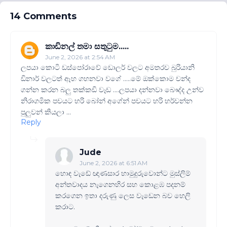
14 Comments
කාඩිනල් තමා සතුටුම.....
June 2, 2026 at 2:54 AM
ලපයා කොටි ඩස්පෝරාවේ ඩොලර් වලට අමතරව බුරියානි
ඩිනාර් වලටත් ඈහ ගහනවා වගේ .....මේ ඔක්කොම චන්ද
ගන්න කරන බලු තක්කඩි වෑඩ ....ලපයා දන්නවා බෞද්ද උන්ව
නිරාගමික පචයට හරි බෝන් අගේන් පචයට හරි හර්වන්න
පුලුවන් කියලා ...
Reply
Jude
June 2, 2026 at 6:51 AM
හොඳ වැඩේ ඥාණසාර හාමුදුරුවොන්ට මුස්ලිම්
අන්තවාදය නැගෙනහිර සහ කොළඹ පදනම්
කරගෙන ඉතා දරුණු ලෙස වැඩෙන බව හෙලි
කරාට.