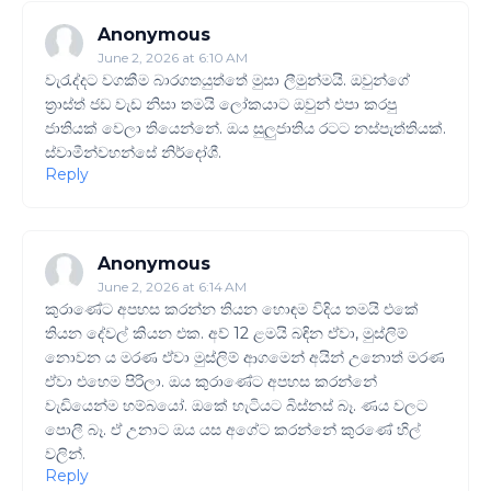
Anonymous
June 2, 2026 at 6:10 AM
වැරැද්දට වගකීම බාරගතයුත්තේ මුසා ලීමුන්මයි. ඔවුන්ගේ
ත්‍රාස්ත් ජඩ වැඩ නිසා තමයි ලෝකයාට ඔවුන් එපා කරපු
ජාතියක් වෙලා තියෙන්නේ. ඔය සුලුජාතිය රටට නස්පැත්තියක්.
ස්වාමීන්වහන්සේ නිර්දෝශී.
Reply
Anonymous
June 2, 2026 at 6:14 AM
කුරාණේට අපහස කරන්න තියන හොඳම විදිය තමයි එකේ
තියන දේවල් කියන එක. අව් 12 ළමයි බඳින ඒවා, මුස්ලිම්
නොවන ය මරණ ඒවා මුස්ලිම් ආගමෙන් අයින් උනොත් මරණ
ඒවා එහෙම පිරිලා. ඔය කුරාණේට අපහස කරන්නේ
වැඩියෙන්ම හම්බයෝ. ඔකේ හැටියට බිස්නස් බෑ. ණය වලට
පොලී බෑ. ඒ උනාට ඔය යස අගේට කරන්නේ කුරණේ හිල්
වලින්.
Reply