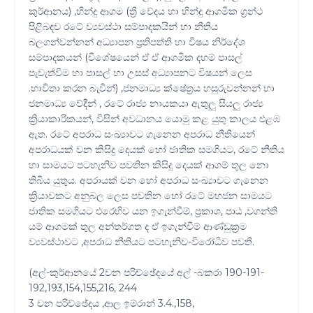
කුර්ආනය) ,හින්දු ආගම (ත්‍රි වේදය හා හින්දු ආගමික ග්‍රන්ථ
පිළිබඳව රටේ ව්‍යවස්ථා සම්පාදකයින් හා නීතිය
බලගන්වන්නන් අධ්‍යාපන ප්‍රතිපත්ති හා විෂය නිර්දේශ
සම්පාදකයන් (විශේෂයෙන් ඒ ඒ ආගමික දහම් පාසල්
පැවැත්වීම හා පාසල් හා උසස් අධ්‍යාපනට විෂයන් ලෙස
.භාවිතා කරන බැවින්) ,ජනමාධ්‍ය ක්ෂේත්‍රය හසුරුවන්නන් හා
ජනමාධ්‍ය වේදීන් , රටේ රාජ්‍ය නායකයා ඇතුලු සියලු රාජ්‍ය
ක්‍රියාකාරිකයන්, විසින් අවධානය යොමු කළ යුතු කාලය එළඹ
ඇත. රටේ අපරාධ සංඛ්‍යාවට ගැනෙන අපරාධ නීතියෙන්
අපරාධයක් වන කිසිදු දෙයක් හෝ ජාතික සමගියට, රටේ නීතිය
හා සාමයට පටහැනිව පවතින කිසිදු දෙයක් ආගම් තුල නො
තිබිය යුතුය. අපරායක් වන හෝ අපරාධ සංඛ්‍යාවට ගැනෙන
ක්‍රියාවකට අනුබල ලෙස පවතින හෝ රටේ මහජන සාමයට
ජාතික සමගියට එරෙහිව යන ඉගැන්වීම්, ප්‍රකාශ, පාඨ ,වගන්ති
යම් ආගමක් තුල අන්තර්ගත ද ඒ ඉගැන්වීම් ආණ්ඩුක්‍රම
ව්‍යවස්ථාවට ,අපරාධ නීතියට පටහැනිව-විරෝධීව පවතී.
(අල්-කුර්ආනයේ 2වන පරිච්ඡේදයේ අල් -බකරා 190-191-
192,193,154,155,216, 244
3 වන පරිච්ඡේදය ,ආල ඉම්රාන් 3.4.,158,