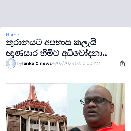
Home
කුරානයට අපහාස කලැයි
ඥාණසාර හිමිට අධිචෝදනා..
by
lanka C news
-
6/02/2026 02:10:00 AM