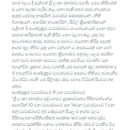
එසේ බලය දී ඇත්තේ ශ්‍රී ලංකා ජනරජය පමණි. මෙය කිසිසේත්
ම නො සලකා හැරීම කළ නො හැකි අතර රාජ්‍ය නායකයා
ඇතුළු දේශපලනඥයින්, ව්‍යවස්ථා සම්පාදකයන් , නීති
විශාරදයන් , ආගමික නායකයින් , සිවිල් ක්‍රියාකාරිකයන්
මැදිහත් වී ආණ්ඩුක්‍රම ව්‍යවස්ථාවට සංශෝධනයන් ගෙන ඒමට
සාමාජ කථිකාවක් ඇති කිරීම නො වළහා කළ යුතු බව
අවධාරණය කරමු. අපරාධ සංඛ්‍යාවට ගැනෙන කිසිදු දෙයක්
ආගම් තුල තිබීම යුතු නො වන්නේ ය. අපරාධයක් වන හෝ
අපරාධ සංඛ්‍යාවට ගැනෙන ක්‍රියාවකට අනුබල ලෙස පවතින
හෝ රටේ මහජන සාමයට ,ජාතික සමගියට එරෙහිව යන
ඉගැන්වීම් ,ප්‍රකාශ ,පාඨ, වගන්ති ,යම් ආගමක් තුල අන්තර්ගත ද
ඒ ඉගැන්වීම් ආණ්ඩුක්‍රම ව්‍යවස්ථාවට අපරාධ නීතියට පටහැනිව
,විරෝධීව පවතී. මේ පිළිබඳව රජය වහාම විධිමත් පියවර ගත
යුතුය.
ආණ්ඩුක්‍රම ව්‍යවස්ථාවේ 9 වන ව්‍යවස්ථාවේ
“ශ්‍රී ලංකා ජනරජය බුද්ධාගමට ප්‍රමුකස්ථානය පිරිනමන්නේය.
එහෙයින් 10 වන ව්‍යවස්ථාවේ සහ 14වන ව්‍යවස්ථාවේ 1 වන
අනු ව්‍යවස්ථාවේ (ඉ) ඡේදයෙන් සියලු ම ආගම් වලට
පිරිනැමෙන අයිතිවාසිකම් ආරක්ෂා කර දෙන අතර බුද්ධ
ශාසනය සුරක්ෂිත කොට පෝෂණය කීරීම රජයේ වගකීම විය