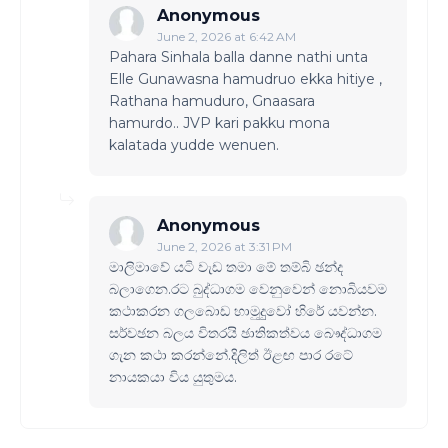
Anonymous
June 2, 2026 at 6:42 AM
Pahara Sinhala balla danne nathi unta
Elle Gunawasna hamudruo ekka hitiye ,
Rathana hamuduro, Gnaasara
hamurdo.. JVP kari pakku mona
kalatada yudde wenuen.
Anonymous
June 2, 2026 at 3:31 PM
මාලිමාවේ යටි වැඩ තමා මේ තම්බි ඡන්ද
බලාගෙන.රට බුද්ධාගම වෙනුවෙන් නොබියවම
කථාකරන ගලබොඩ හාමුදුුවෝ හිරේ යවන්න.
සර්වඡන බලය විතරයි ඡාතිකත්වය බෞද්ධාගම
ගැන කථා කරන්නේ.දිලිත් ඊළඟ පාර රටේ
නායකයා විය යුතුමය.