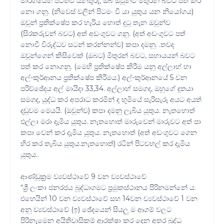
මාර්ගයෙහි පිටත්ව යනතුරු, ඔබ ඔවුන්ව මිතුරන් බවට පත් කර
නො ගනු. (නිවෙස් වලින් පිටමං වී යා යුතුය යන නියෝගය)
ඔවුන් ප්‍රතික්ෂේප කර හැරිය හොත් දුටු තැන ඔවුන්ව
(සිරකරුවන් බවට) අත් අඩංගුවට ගනු. (අත් අඩංගුවට පත්
නොවී විරුද්ධව සටන් කරන්නන්ව) කපා දමනු. .තවද
ඔවුන්ගෙන් කිසිවෙක් (ඔබට) මිතුරන් බවට, සහායයන් බවට
පත් කර නොගනු. (මෙහි ප්‍රතික්ෂේප කිරීම යනු අල්ලාහ් හා
අල්-කුර්ආනය ප්‍රතික්ෂේප කිරීමය.) අල්-කුර්ආනයේ 5 වන
පරිච්ඡේදය අල් මායිදා 33,34. අල්ලාහ් සමගද, ඔහුගේ දූතයා
සමගද, යුද්ධ කර අපරාධ කරමින් ද භූමියේ සැරිසැරූ අයට අයත්
දඩුවම මෙයයි. (ඔවුන්ව) කපා දමනු ලැබිය යුතුය. නැතහොත්
එල්ලා මරා දැමිය යුතුය. නැතහොත් මාරුවෙන් මාරුවට අත් පා
කපා වෙන් කර දැමිය යුතුය. නැතහොත් (අත් අඩංගුවට ගෙන
හිර කර තැබිය යුතුය.නැතහොත්) රටින් පිටවහල් කර දැමිය
යුතුය..
ආණ්ඩුක්‍රම ව්‍යවස්ථාවේ 9 වන ව්‍යවස්ථාවේ
“ශ්‍රී ලංකා ජනරජය බුද්ධාගමට ප්‍රමුකස්ථානය පිරිනමන්නේ ය.
එහෙයින් 10 වන ව්‍යවස්ථාවේ සහ 14වන ව්‍යවස්ථාවේ 1 වන
අනු ව්‍යවස්ථාවේ (ඉ) ඡේදයෙන් සියලු ම ආගම් වලට
පිරිනැමෙන අයිතිවාසිකම් ආරක්ෂා කර දෙන අතර බුද්ධ