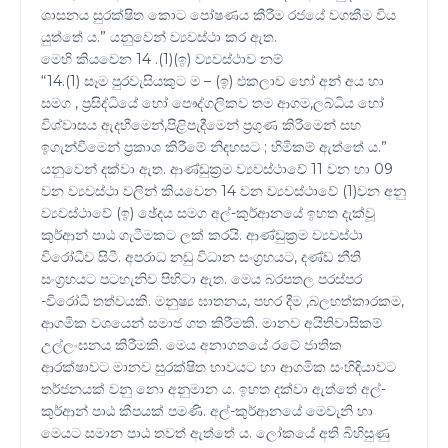
ශාසනය සුරක්ෂිත කොට පෝෂණය කීරීම රජයේ වගකීම විය
යුත්තේ ය.” යනුවෙන් ව්‍යවස්ථා කර ඇත.
මෙහි කියවෙන 14 .(1)(ඉ) ව්‍යවස්ථාව නම්
“14.(1) සෑම පුරවැසියකුට ම – (ඉ) එකලාව හෝ අන් අය හා
සමග , ප්‍රසිද්ධියේ හෝ පෞද්ගලිකව තම ආගම,ලබ්ධිය හෝ
විශ්වාසය ඇදහීමෙන්,පිළිපැදීමෙන් ප්‍රගුණ කිරීමෙන් සහ
ඉගැන්වීමෙන් ප්‍රකාශ කිරීමේ නිදහසට ; හිමිකම් ඇත්තේ ය.”
යනුවෙන් දක්වා ඇත. ආණ්ඩුක්‍රම ව්‍යවස්ථාවේ 11 වන හා 09
වන ව්‍යවස්ථා වලින් කියවෙන 14 වන ව්‍යවස්ථාවේ (1)වන අනු
ව්‍යවස්ථාවේ (ඉ) ඡේදය සමග අල්-කුර්ආනයේ ඉහත දැක්වූ
කුර්ආන් පාඨ ගැටීමකට ලක් කරයි. ආණ්ඩුක්‍රම ව්‍යවස්ථා
විරෝධීව සිටී. අපරාධ නඩු විධාන සංග්‍රහයට, දණ්ඩ නීති
සංග්‍රහයට පටහැනිව පිහිටා ඇත. මෙය බරපතල පරස්පර
-විරෝධී තත්වයකි. මනුෂ්‍ය ඝාතනය, පහර දීම ,බලහත්කාරකම,
ආගමික වශයෙන් සමාජ ගත කිරීමකි. මානව අයිතිවාසිකම්
උල්ලංඝනය කිරීමකි. මෙය අනාගතයේ රටේ ජාතික
ආරක්ෂාවට මානව සුරක්ෂිත භාවයට හා ආගමික සංහිඳියාවට
තර්ජනයක් වනු නො අනුමාන ය. ඉහත දක්වා ඇත්තේ අල්-
කුර්ආන් පාඨ කීපයක් පමණි. අල්-කුර්ආනයේ මෙවැනි හා
මෙයට සමාන පාඨ තවත් ඇත්තේ ය. ලෝකයේ අති බිහිසුණු