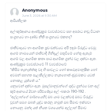
Anonymous
June 3, 2026 at 9:30 AM
ආරියතිලක
අල්-කුර්ආනය ආණ්ඩුක්‍රම ව්‍යවස්ථාවට සහ අපරාධ නඩු විධාන
සංග්‍රහයට හා දණ්ඩ නීති සංග්‍රහයට එකඟද?
ජාතිවාදයට හා ආගමික ප්‍රචංඩත්වයට අපි ඉඳුරා විරුද්ධ වෙමු;
ආගම් නාමයෙන් ජාතිවාදී ගිනිදැල් මතුවීමේ හේතු ඇතැම්
ආගම් වල ආගමික කතෘ පාඨ ආගමික ග්‍රන්ථ වල දක්වා ඇත.
ආණ්ඩුක්‍රම ව්‍යවස්ථාවේ 11 ව්‍යවස්ථාවේ
“කිසිම තැනැත්ත්කු වද හිංසාවලට හෝ කෲර,අමානුෂික හෝ
අවමන් සහගත සැලකිල්ලකට නැතහොත් දඩුවමකට යටත්
නොකළ යුත්තේ ය.”
යනුවෙන් දක්වා ඇත. මුසල්මානුවන්ගේ ශුද්ධ ග්‍රන්ථය වන අල්
කුර් ආනයේ 2වන පරිච්ඡේදය අල් -බකරා 190-192 .
“අල්ලාහ්ගේ මාර්ගයෙහි( ඔබ යාම වලක්වා) ඔබට විරුද්ධ
වූවන් සමග ඔබත් යුද්ධ කරනු .නමුත් ඔබ සීමාව ඉක්මවා
නොයනු .මන්ද යත් නියත වශයෙන්ම අල්ලාහ් සීමාව