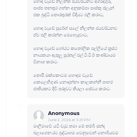
හොඳ වැඩේ නිලන්ත ජයවර්ධනට අගරදගුරු
පාප්ප තනතුර ගන්න අනුකම්පා පාස්කු ප්ලෑන්
එක බුද්ධි තොරතුරක් විදියට එලි කරාට,
හොඳ වැඩේ සුරේශ් සලේ නිලන්ත ජයවර්ධනව
ඒව එලි කරන්න මෙහෙයුවාට,
හොඳ වැඩේ ගෝඨට ක‍තෝලික පල්ලියේ ත්‍රස්ථ
නායකයා ඇතුලු සුරතල් එල්.ටී.ටී.ඊ කණ්ඩායම
විනාශ කරාට.
තොපි ඔක්කොටම හොඳම වැඩේ
කෙලෙහිගුණ නොදන්නා කාලකන්නි පාහර
ජාතියකට දිවි පරදුවට තියලා සේවය කරාට.
Anonymous
June 2, 2026 at 3:29 PM
මාලිමාවේ යටි වැඩ තමා මේ තම්බි ඡන්ද
බලාගෙන.රට බුද්ධාගම වෙනුවෙන් නොබියවම