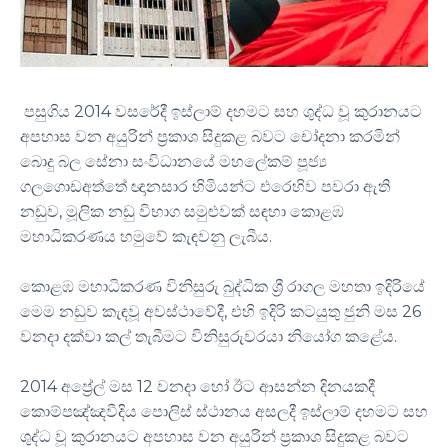
2014
පසුගිය
වසරේදී ඉස්ලාම් දහමට සහ ශුද්ධ වූ කුරානයට
අපහාස වන අයුරින් ප්‍රකාශ සිදුකළ බවට චෝදනා කරමින්
බොදු බල සේනා සංවිධානයේ මහලේකම් පූජ්‍ය
ගලගොඩඅත්තේ ඥානසාර හිමියන්ට එරෙහිව පවරා ඇති
,
නඩුව
මූලික නඩු විභාග සමුළුවක් සඳහා කොළඹ
.
මහාධිකරණය හමුවේ කැඳවනු ලැබීය
කොළඹ මහාධිකරණ විනිසුරු බුද්ධික ශ්‍රී රාගල මහතා ඉදිරියේ
,
26
මෙම නඩුව කැඳවූ අවස්ථාවේදී
එහි ඉදිරි කටයුතු ජුනි මස
.
වනදා දක්වා කල් තැබීමට විනිසුරුවරයා නියෝග කළේය
2014
12
අප්‍රේල් මස
වනදා හෝ ඊට ආසන්න දිනයකදී
කොම්පඤ්ඤවීදිය පොලිස් ස්ථානය අසලදී ඉස්ලාම් දහමට සහ
ශුද්ධ වූ කුරානයට අපහාස වන අයුරින් ප්‍රකාශ සිදුකළ බවට