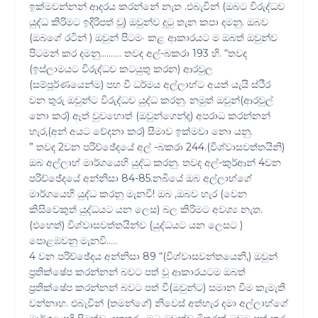
ඉක්මවන්නන් ආදරය කරන්නේ නැත .එබැවින් (ඔබට විරුද්ධව
යුද්ධ කිරිමට ඉදිරිපත් වූ) ඔවුන්ව දුටු තැන කපා දමනු. ඔබව
(ඔබගේ රටින් ) ඔවුන් පිටමං කළ ආකාරයට ම ඔබත් ඔවුන්ව
පිටමන් කර දමනු………. තවද අල්-බකරා 193 හි. “තවද
(ඉස්ලාමයට විරුද්ධව කටයුතු කරන) ආරවුල
(සම්පූර්ණයෙන්ම) පහ වී ධර්මය අල්ලාහ්ට අයත් යැයි ස්ථීර
වන තුරු ඔවුන්ට විරුද්ධව යුද්ධ කරනු. නමුත් ඔවුන්(ආරවුල්
නො කර) ඈත් වුවහොත් (ඔවුන්ගෙන්ද) අපරාධ කරන්නන්
හැර,(අන් අයට වේදනා කර) සීමාව ඉක්මවා නො යනු.
” තවද 2වන පරිච්ඡේදයේ අල් -බකරා 244.(විශ්වාසවත්තයිනි)
ඔබ අල්ලාහ් මාර්ගයෙහි යුද්ධ කරනු. තවද අල්-කුර්ආන් 4වන
පරිච්ඡේදයේ අන්නිසා 84-85.නබියේ ඔබ අල්ලාහ්ගේ
මාර්ගයෙහි යුද්ධ කරනු මැනවි! ඔබ ,ඔබව හැර (වෙන
කිසිවෙකුත් යුද්ධයට යන ලෙස) බල කිරිමට අවශ්‍ය නැත.
(එහෙත්) විශ්වාසවත්තයින්ව (යුද්ධයට යන ලෙසට )
පොළඹවනු මැනවි…..
4 වන පරිච්ඡේදය අන්නිසා 89 “(විශ්වාසවන්තයෙනි,) ඔවුන්
ප්‍රතික්ෂේප කරන්නන් බවට පත් වූ ආකාරයටම ඔබත්
ප්‍රතික්ෂේප කරන්නන් බවට පත් වී(ඔවුන්ට) සමාන වීම කැමැති
වන්නාහ. එබැවින් (තමන්ගේ) නිවෙස් අත්හැර දමා අල්ලාහ්ගේ