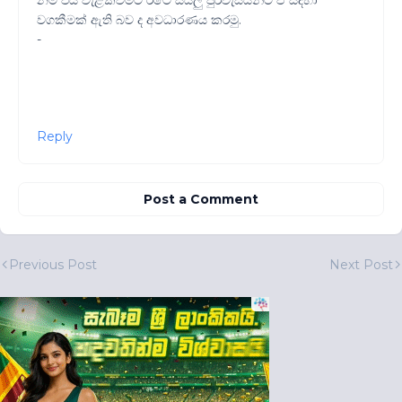
නම් එය වැළක්වීමට රටේ සියලු පුරවැසියන්ට ඒ සදහා
වගකීමක් ඇති බව ද අවධාරණය කරමු.
-
Reply
Post a Comment
Previous Post
Next Post