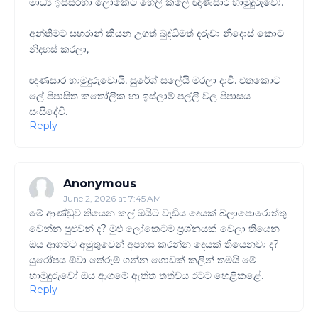
මාධ්‍ය ඉස්සරහා ලෝකෙට හෙලි කලේ ඥාණසාර හාමුදුරුවෝ.
අන්තිමට සහරාන් කියන උගත් බුද්ධිමත් දරුවා නිදොස් කොට
නිදහස් කරලා,
ඥාණසාර හාමුදුරුවොයි, සුරේශ් සලේයි මරලා දාවි. එතකොට
ලේ පිපාසිත ක‍තෝලික හා ඉස්ලාම් පල්ලි වල පිපාසය
සංසිදේවි.
Reply
Anonymous
June 2, 2026 at 7:45 AM
මේ ආණ්ඩුව තියෙන කල් ඔයිට වැඩිය දෙයක් බලාපොරොත්තු
වෙන්න පුළුවන් ද? මුළු ලෝකෙටම ප්‍රශ්නයක් වෙලා තියෙන
ඔය ආගමට අමුතුවෙන් අපහස කරන්න දෙයක් තියෙනවා ද?
යුරෝපය ඕවා තේරුම් ගන්න ගොඩක් කලින් තමයි මේ
හාමුදුරුවෝ ඔය ආගමේ ඇත්ත තත්වය රටට හෙළිකළේ.
Reply