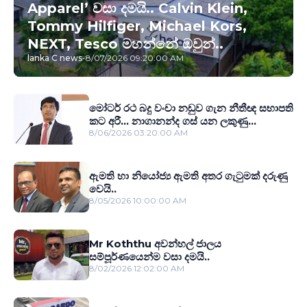
Apparel’ වසා දමයි.. Calvin Klein,
Tommy Hilfiger, Michael Kors,
NEXT, Tesco මහන්නේ ඔවුන්..
lanka C news
-
8/07/2026 09:20:00 AM
මෝටර් රථ බදු වංචා නඩුව ගැන නීතීඥ සභාපති
කට අරී... නාගානන්ද ගස් යන ලකුණු...
8/06/2026 03:20:00 AM
ඇමති හා නියෝජ්‍ය ඇමති අතර ගැටුමක් දරුණු
වෙයි..
8/05/2026 10:00:00 AM
Mr Koththu අවන්හල් ජාලය
සම්පූර්ණයෙන්ම වසා දමයි..
8/02/2026 12:02:00 AM