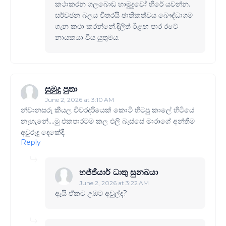
කථාකරන ගලබොඩ හාමුදුුවෝ හිරේ යවන්න.
සර්වඡන බලය විතරයි ඡාතිකත්වය බෞද්ධාගම
ගැන කථා කරන්නේ.දිලිත් ඊළඟ පාර රටේ
නායකයා විය යුතුමය.
සුමුදු පුතා
June 2, 2026 at 3:10 AM
න්චානසරු කියල චිවරදරියෙක් කොටි හිටපු කාලේ හිටියේ
නැහැනේ....මු එකපාරටම කල එලි බැස්සේ මාරාගේ අන්තිම
අවුරුදු දෙකේදී.
Reply
හජ්ජියාර් ධාතු සුනඛයා
June 2, 2026 at 3:22 AM
ඇයි ඒකට උඹට අවුල්ද?