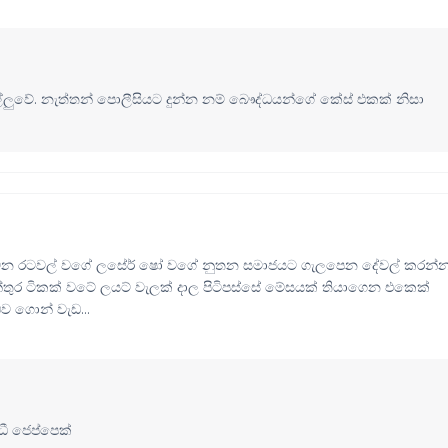
ල්ලුවේ. නැත්තන් පොලීසියට දුන්න නම් බෞද්ධයන්ගේ කේස් එකක් නිසා
වෙන රටවල් වගේ ලසේර් ෂෝ වගේ නුතන සමාජයට ගැලපෙන දේවල් කරන්
න්තුර ටිකක් වටේ ලයට් වැලක් දාල පිටිපස්සේ මේසයක් තියාගෙන එකෙක්
 ගොන් වැඩ...
ී ජෙප්පෙක්