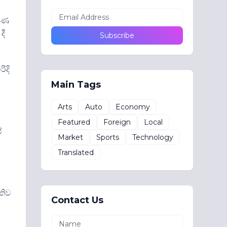
පමණ
දී
රිදි
Main Tags
Arts
Auto
Economy
Featured
Foreign
Local
ේ
Market
Sports
Technology
Translated
තිව
Contact Us