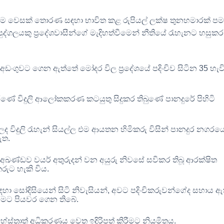
ම වෙසක් තොරණ සඳහා භාවිත කළ රුපියල් ලක්ෂ තුනහමාරක් 
ද්ගලයකු ප්‍රදේශවාසීන්ගේ මැදිහත්වීමෙන් නීතියේ රැහැනට හසුකර 
අඩංගුවට ගෙන ඇත්තේ මෝදර විල ප්‍රදේශයේ පදිංචිව සිටින
35
හැවි
ණේ විදුලි ආලෝකකරණ කටයුතු සිදුකර තිබුණේ පානදුරේ පිහිටි
ද විදුලි රැහැන් සියල්ල එම ආයතන හිමිකරු විසින් පානදුර නගරය
 ඇත
.
අඛණ්ඩව වයර් අතුරුදන් වන අයුරු නිවසේ සවිකර තිබූ ආරක්ෂිත
රුට හැකි විය
.
ා සෝදිසියෙන් සිටි නිවැසියන්
,
අවට පදිංචිකරුවන්ගේද සහාය ඇ
රීමට පියවර ගෙන තිබේ
.
ස්ත්‍රාත් අධිකරණය වෙත ඉදිරිපත් කිරීමට නියමිතය
.