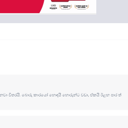
වා විතරයි. බොරු කාරයෝ හොඳයි හොරුන්ට වඩා, ඒකයි ඊළඟ පාර ත්