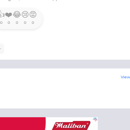
👍
❤️
😂
😢
😡
0
0
0
0
0
View 