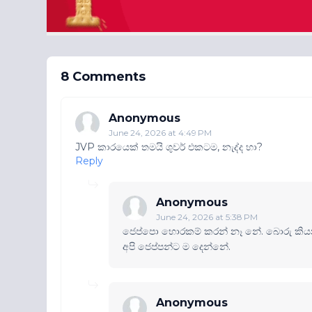
8 Comments
Anonymous
June 24, 2026 at 4:49 PM
JVP කාරයෙක් තමයි ශුවර් එකටම, නැද්ද හා?
Reply
Anonymous
June 24, 2026 at 5:38 PM
ජෙප්පො හොරකම් කරන් නෑ නේ. බොරු කියන
අපි ජෙප්පන්ට ම දෙන්නේ.
Anonymous