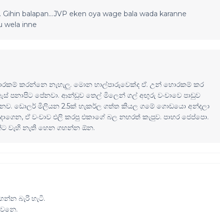
. Gihin balapan...JVP eken oya wage bala wada karanne
u wela inne
ොරකම් කරන්නෙ නැහැලු. මොන හාල්පාරුවෙක්ද ඒ. උන් හොරකම් කර
් පනාපිට පේනවා. ආන්ඩුව තෙල් මිලෙන් ගල් අඟුරු වංචාවෙ පාඩුව
දනව. ඩොලර් මිලියන 2.5ක් හැකර්ල ගත්ත කියල ගමේ ගොඩයො අන්දලා
දාගෙන, ඒ වංචාව එලි කරපු එකාගේ බල නහරත් කැපුව. පාහර ජෙප්පො.
්ට වැහි නැති හෙන ගහන්න ඕන.
්න බැරි හැටි.
නවනෙ.