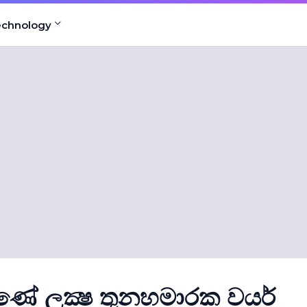
echnology
ේ ලක්‍ෂ තුනහමාරක වයර්