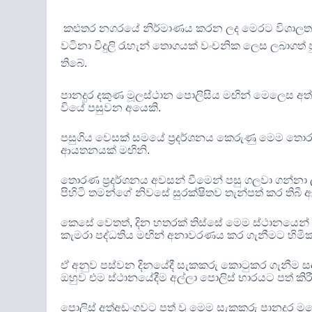
කළුතර නගරයේ නිර්මාණය කරන ලද මෙරට විශාලත
වටිනා විදුලි රැහැන් තොගයක් වංචනික ලෙස ලබාගත් පු
තිබේ
.
පානදුර දකුණ මූලස්ථාන පොලිසිය මඟින් මෙලෙස අත්
වියේ පසුවන අයෙකි
.
පසුගිය වෙසක් සමයේ ප්‍රදර්ශනය කෙරුණු මෙම තොර
ආයතනයක් මඟිනි
.
තොරණ ප්‍රදර්ශනය අවසන් වීමෙන් පසු ගලවා ගන්නා ල
පිහිටි තමන්ගේ නිවසේ සුරක්ෂිතව තැන්පත් කර තිබී
කෙසේ වෙතත්
,
දින හතරක් තිස්සේ මෙම ස්ථානයෙන් 
කැමරා පද්ධතිය
මඟින් අනාවරණය කර ගැනීමට හිමික
ඒ අනුව පස්වන දිනයේදී සැකකරු කොටුකර ගැනීම සඳහ
ඔහුව එම ස්ථානයේදීම අල්ලා පොලිස් භාරයට පත් කි
පොලිස් අත්අඩංගුවට පත් වූ මෙම සැකකරු පානදුර මහේ