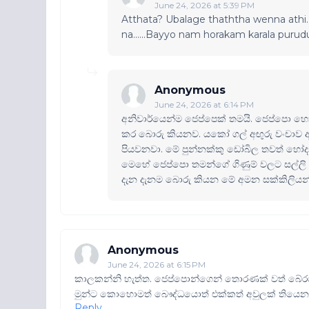
June 24, 2026 at 5:39 PM
Atthata? Ubalage thaththa wenna athi.
na......Bayyo nam horakam karala purud
Anonymous
June 24, 2026 at 6:14 PM
අනිවාර්යෙන්ම ජෙප්පෙක් තමයි. ජෙප්පො හ
කර බොරු කියනව. යකෝ ගල් අඟුරු වංචාව ඇස
පියවනවා. මේ පුන්නක්කු ඩෝබිල තවත් හෝ
මෙහේ ජෙප්පො තමන්ගේ ගිණුම් වලට සල්ලි 
දැන දැනම බොරු කියන මේ අමන සක්කිලියන
Anonymous
June 24, 2026 at 6:15 PM
කාලකන්නි හැත්ත. ජෙප්පොන්ගෙන් තොරණක් වත් බේරගන
මුන්ට කොහොමත් බෞද්ධයොත් එක්කත් අවුලක් තියෙ
Reply