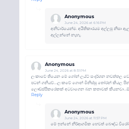
Anonymous
June 24, 2026 at 6:16 PM
අනිවාර්යෙන්ම. අයිතිකාරයම අල්ලපු නිසා ඇ
අල්ලන්නේ නැහැ.
Anonymous
June 24, 2026 at 8:51 PM
ලංකාවේ තියෙන මේ ගෝන් ලය්ට් සංදර්ශන නවත්තල 
පටන් ගනියව්....ලංකවේ ගොන් මිනිස්සු තෝරන් කියල පි
ලෞඩ්ස්පිකරෙකක් අටවාගෙන බන කතාවක් කියනවා...ඕව
Reply
Anonymous
June 24, 2026 at 11:57 PM
මේ ඉන්නේ නිර්ආගමික හෙවත් බෞද්ධ විරෝධ