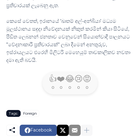
ප්‍රතිචාරයක් ලැබෙනු ඇත.
කෙසේ වෙතත්, ඉරානයේ 'ඛාතම් අල්-අන්බියා' මධ්‍යම
මූලස්ථානය සඳුදා නිවේදනයක් නිකුත් කරමින් කියා සිටියේ,
පීඩිත ලෙබනන් ජනතාව වෙනුවෙන් සියොන්වාදී පාලනයට
"වේදනාකාරී ප්‍රතිචාරයක්" ලබා දීමෙන් අනතුරුව,
ඉස්රායලයට එරෙහි මිලිටරි මෙහෙයුම් තාවකාලිකව නවතා
දමා ඇති බවයි.
👍
❤️
😂
😢
😡
0
0
0
0
0
Tags:
Foreign
Facebook