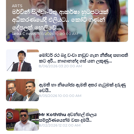
ARTS
මර්වින් සිල්වා-රිතු ආකර්ෂා හුටපටයක්
අධිකරණයේදී එලියට.. කෝටි ගණන්
දේපලත් හෙලිවේ...
lanka C news
-
7/31/2026 10:00:00 AM
මෝටර් රථ බදු වංචා නඩුව ගැන නීතීඥ සභාපති
කට අරී... නාගානන්ද ගස් යන ලකුණු...
8/06/2026 03:20:00 AM
ඇමති හා නියෝජ්‍ය ඇමති අතර ගැටුමක් දරුණු
වෙයි..
8/05/2026 10:00:00 AM
Mr Koththu අවන්හල් ජාලය
සම්පූර්ණයෙන්ම වසා දමයි..
8/02/2026 12:02:00 AM