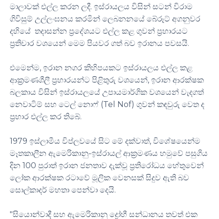
මාලාවක් එල්ල කරන ලදී. ඉස්රායලය විසින් සටන් විරාම
ගිවිසුම් උල්ලංඝනය කරමින් ලෙබනනයේ බේරූට් අගනුවර
දහියේ තදාසන්න ප්‍රදේශයට එල්ල කළ ගුවන් ප්‍රහාරයට
ප්‍රතිචාර වශයෙන් මෙම පියවර ගත් බව ඉරානය පවසයි.
එමෙන්ම, ඉරාන නගර කිහිපයකට ඉස්රායලය එල්ල කළ
ආක්‍රමණශීලී ප්‍රහාරයන්ට පිළිතුරු වශයෙන්, ඉරාන ආරක්ෂක
බලකාය විසින් ඉස්රායලයේ උපායමාර්ගික වශයෙන් වැදගත්
නෙවාටිම් සහ ටෙල් නොෆ් (Tel Nof) ගුවන් කඳවුරු වෙත ද
ප්‍රහාර එල්ල කර තිබේ.
1979 ඉස්ලාමීය විප්ලවයේ සිට මේ දක්වාත්, විශේෂයෙන්ම
මෑතකාලීන ඇමෙරිකානු-ඉස්රායල් ආක්‍රමණය හමුවේ පසුගිය
දින 100 පුරාත් ඉරාන ජනතාව දැක්වූ ප්‍රතිරෝධය හේතුවෙන්
ලෝක ආරක්ෂක රටාවේ මූලික වෙනසක් සිදුව ඇති බව
සොල්කාදර් මහතා පෙන්වා දෙයි.
"සියොන්වාදී සහ ඇමෙරිකානු ද්‍රෝහී සන්ධානය තවත් එක