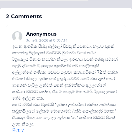
2 Comments
Anonymous
June 9, 2026 at 8:58 AM
ඉරාන ආගමික පිස්සු බල්ලෝ පිස්සු කියවනවා, නැට්ට පුකේ
ගහගත්තු බල්ලෙක් වටේටම බුරනවා වගේ තමයි.
ඊශ්‍රායලය විනාස කරන්න කියලා ඉරානය පටන් ගත්තු සටනේ
පළමු දවසෙම ඊශ්‍රායලය කුමේනියි තව හතලිහකුයි
අල්ලාහ්ගේ ගණිකා මඩමට යැව්වා කනයාවියෝ 72 ත් එක්ක
හිටපන් කියලා, ඉරානයේ ඉතුරු වෙච්ච සෙට් එක දැන් හතර
ගාතෙන් වැටිල උන්ටත් ඕනේ ඉක්මනින්ම අල්ලාහ්ගේ
ගණිකා මඩමට යන්න, ඒකට පහසුම මඟ තමයි ඊශ්‍රායලයෙන්
ගේම ඉල්ලන එක.
හෙට නිව්ස් එක වැටෙයි "ඉරාන උත්තරීතර ජාතික ආරක්ෂක
කවුන්සිලයේ ලේකම් මොහොමඩ් බකීර් සොල්කාදර් මහතා"
ඊශ්‍රායල මිසලයක නැගලා අල්ලාහ්ගේ ගණිකා මඩමට පිටත්
උනා කියලා.
Reply