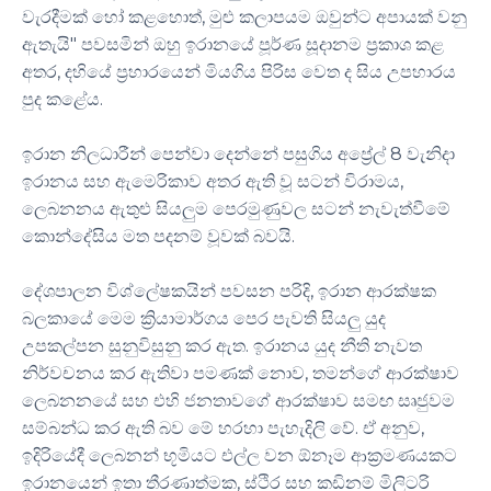
වැරදීමක් හෝ කළහොත්, මුළු කලාපයම ඔවුන්ට අපායක් වනු
ඇතැයි" පවසමින් ඔහු ඉරානයේ පූර්ණ සූදානම ප්‍රකාශ කළ
අතර, දහියේ ප්‍රහාරයෙන් මියගිය පිරිස වෙත ද සිය උපහාරය
පුද කළේය.
ඉරාන නිලධාරීන් පෙන්වා දෙන්නේ පසුගිය අප්‍රේල් 8 වැනිදා
ඉරානය සහ ඇමෙරිකාව අතර ඇති වූ සටන් විරාමය,
ලෙබනනය ඇතුළු සියලුම පෙරමුණුවල සටන් නැවැත්වීමේ
කොන්දේසිය මත පදනම් වූවක් බවයි.
දේශපාලන විශ්ලේෂකයින් පවසන පරිදි, ඉරාන ආරක්ෂක
බලකායේ මෙම ක්‍රියාමාර්ගය පෙර පැවති සියලු යුද
උපකල්පන සුනුවිසුනු කර ඇත. ඉරානය යුද නීති නැවත
නිර්වචනය කර ඇතිවා පමණක් නොව, තමන්ගේ ආරක්ෂාව
ලෙබනනයේ සහ එහි ජනතාවගේ ආරක්ෂාව සමඟ සෘජුවම
සම්බන්ධ කර ඇති බව මේ හරහා පැහැදිලි වේ. ඒ අනුව,
ඉදිරියේදී ලෙබනන් භූමියට එල්ල වන ඕනෑම ආක්‍රමණයකට
ඉරානයෙන් ඉතා තීරණාත්මක, ස්ථිර සහ කඩිනම් මිලිටරි