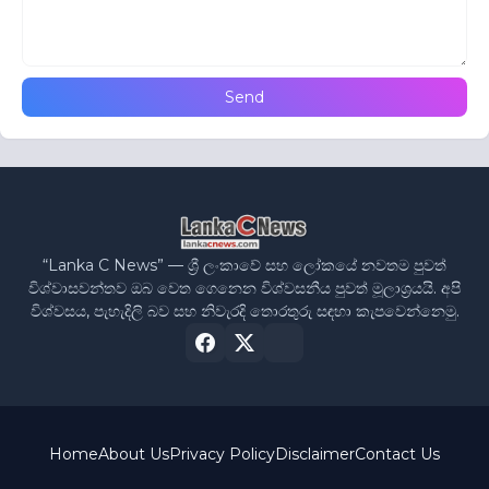
“Lanka C News” — ශ්‍රී ලංකාවේ සහ ලෝකයේ නවතම පුවත්
විශ්වාසවන්තව ඔබ වෙත ගෙනෙන විශ්වසනීය පුවත් මූලාශ්‍රයයි. අපි
විශ්වසය, පැහැදිලි බව සහ නිවැරදි තොරතුරු සඳහා කැපවෙන්නෙමු.
Home
About Us
Privacy Policy
Disclaimer
Contact Us