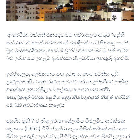
ඇමෙරිකා එක්සත් ජනපදය සහ ඉස්රායලය ඇතුළු "ද්‍රෝහී
සන්ධානය" තමන් වෙත තවත් වැරදීමක් හෝ සිදු කළහොත්
මුළු මැදපෙරදිග කලාපයම ඔවුන්ට අපායක් බවට පත් කරන
බව ඉරානයේ ඉහළම ආරක්ෂක නිලධාරියා අනතුරු අඟවයි.
ඉස්රායලය, ලෙබනනය සහ ඉරානය අතර පවතින දැඩි
උණුසුම්කාරී වාතාවරණය හමුවේ, ඉරාන උත්තරීතර ජාතික
ආරක්ෂක කවුන්සිලයේ ලේකම් මොහොමඩ් බකීර්
සොල්කාදර් මහතා පසුගිය සඳුදා නිවේදනයක් නිකුත් කරමින්
මේ බව අවධාරණය කළේය.
පසුගිය ජූනි 7 වැනිදා ඉරාන ඉස්ලාමීය විප්ලවීය ආරක්ෂක
බලකාය (IRGC) විසින් ඉස්රායලය විසින් අත්පත් කරගෙන
සිටින උතුරුදිග ප්‍රදේශවල පිහිටි ඉලක්ක වෙත මිසයිල ප්‍රහාර