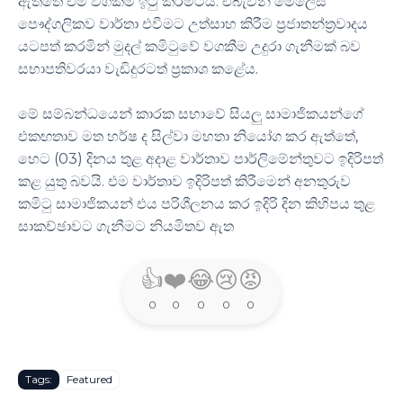
ඇත්තේ එම වගකීම ඉටු කිරීමටය. එබැවින් මෙලෙස
පෞද්ගලිකව වාර්තා එවීමට උත්සාහ කිරීම ප්‍රජාතන්ත්‍රවාදය
යටපත් කරමින් මුදල් කමිටුවේ වගකීම උදුරා ගැනීමක් බව
සභාපතිවරයා වැඩිදුරටත් ප්‍රකාශ කළේය.
මේ සම්බන්ධයෙන් කාරක සභාවේ සියලු සාමාජිකයන්ගේ
එකඟතාව මත හර්ෂ ද සිල්වා මහතා නියෝග කර ඇත්තේ,
හෙට (03) දිනය තුළ අදාළ වාර්තාව පාර්ලිමේන්තුවට ඉදිරිපත්
කළ යුතු බවයි. එම වාර්තාව ඉදිරිපත් කිරීමෙන් අනතුරුව
කමිටු සාමාජිකයන් එය පරිශීලනය කර ඉදිරි දින කිහිපය තුළ
සාකච්ඡාවට ගැනීමට නියමිතව ඇත
👍
❤️
😂
😢
😡
0
0
0
0
0
Tags:
Featured