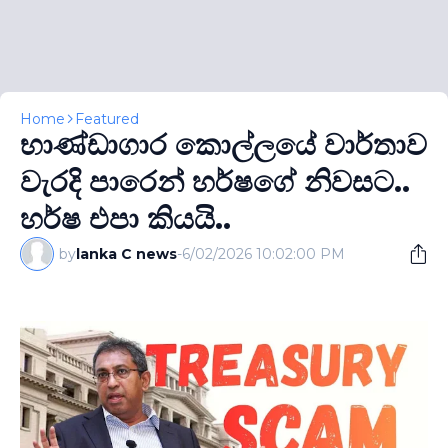
Home
Featured
භාණ්ඩාගාර කොල්ලයේ වාර්තාව
වැරදි පාරෙන් හර්ෂගේ නිවසට..
හර්ෂ එපා කියයි..
by
lanka C news
-
6/02/2026 10:02:00 PM