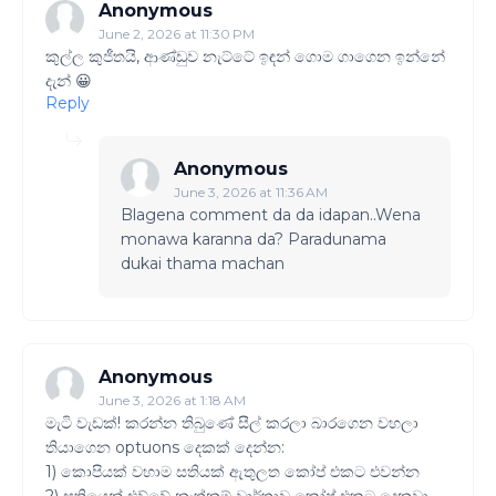
Anonymous
June 2, 2026 at 11:30 PM
කුල්ල කුජීතයි, ආණ්ඩුව නැට්ටේ ඉඳන් ගොම ගාගෙන ඉන්නේ
දැන් 😀
Reply
Anonymous
June 3, 2026 at 11:36 AM
Blagena comment da da idapan..Wena
monawa karanna da? Paradunama
dukai thama machan
Anonymous
June 3, 2026 at 1:18 AM
මැටි වැඩක්! කරන්න තිබුණේ සීල් කරලා බාරගෙන වහලා
තියාගෙන optuons දෙකක් දෙන්න:
1) කොපියක් වහාම සතියක් ඇතුලත කෝප් එකට එවන්න
2) සතියෙන් එව්වේ නැත්නම් වාර්තාව කෝප් එකට දෙනවා.