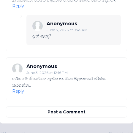
Reply
Anonymous
June 3, 2026 at 9:45 AM
දැන් ෂැපද​?
Anonymous
June 3, 2026 at 12:16 PM
හර්ෂ මේ කියන්නෙ ඇත්ත නං ඔයා බලනහරෙ පරිස්සං
කරගන්න..
Reply
Post a Comment