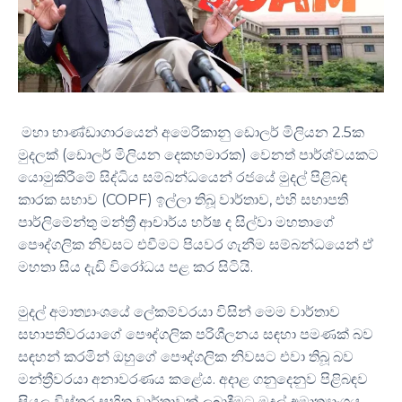
මහා භාණ්ඩාගාරයෙන් අමෙරිකානු ඩොලර් මිලියන 2.5ක
මුදලක් (ඩොලර් මිලියන දෙකහමාරක) වෙනත් පාර්ශ්වයකට
යොමුකිරීමේ සිද්ධිය සම්බන්ධයෙන් රජයේ මුදල් පිළිබඳ
කාරක සභාව (COPF) ඉල්ලා තිබූ වාර්තාව, එහි සභාපති
පාර්ලිමේන්තු මන්ත්‍රී ආචාර්ය හර්ෂ ද සිල්වා මහතාගේ
පෞද්ගලික නිවසට එවීමට පියවර ගැනීම සම්බන්ධයෙන් ඒ
මහතා සිය දැඩි විරෝධය පළ කර සිටියි.
මුදල් අමාත්‍යාංශයේ ලේකම්වරයා විසින් මෙම වාර්තාව
සභාපතිවරයාගේ පෞද්ගලික පරිශීලනය සඳහා පමණක් බව
සඳහන් කරමින් ඔහුගේ පෞද්ගලික නිවසට එවා තිබූ බව
මන්ත්‍රීවරයා අනාවරණය කළේය. අදාළ ගනුදෙනුව පිළිබඳව
සියලු විස්තර සහිත වාර්තාවක් ලබාදීමට මුදල් අමාත්‍යාංශය