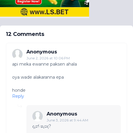
12 Comments
Anonymous
June 2, 2026 at 10:06 PM
api meka ewanne paksen ahala
oya wade alakaranna epa
honde
Reply
Anonymous
June 3, 2026 at 9:44 AM
දැන් ෂැපද​?