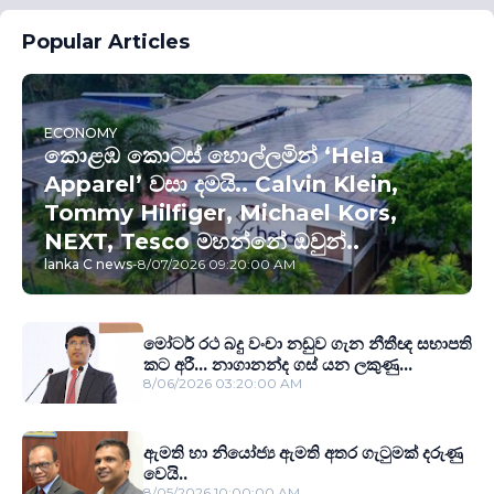
Popular Articles
ECONOMY
කොළඹ කොටස් හොල්ලමින් ‘Hela
Apparel’ වසා දමයි.. Calvin Klein,
Tommy Hilfiger, Michael Kors,
NEXT, Tesco මහන්නේ ඔවුන්..
lanka C news
-
8/07/2026 09:20:00 AM
මෝටර් රථ බදු වංචා නඩුව ගැන නීතීඥ සභාපති
කට අරී... නාගානන්ද ගස් යන ලකුණු...
8/06/2026 03:20:00 AM
ඇමති හා නියෝජ්‍ය ඇමති අතර ගැටුමක් දරුණු
වෙයි..
8/05/2026 10:00:00 AM