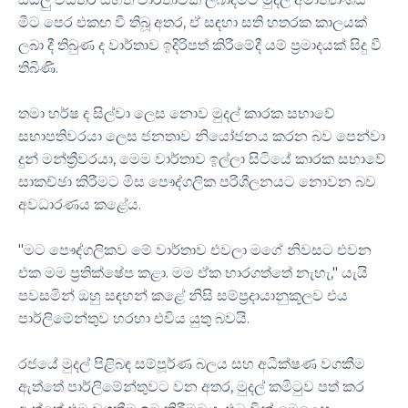
මීට පෙර එකඟ වී තිබූ අතර, ඒ සඳහා සති හතරක කාලයක්
ලබා දී තිබුණ ද වාර්තාව ඉදිරිපත් කිරීමේදී යම් ප්‍රමාදයක් සිදු වී
තිබිණි.
තමා හර්ෂ ද සිල්වා ලෙස නොව මුදල් කාරක සභාවේ
සභාපතිවරයා ලෙස ජනතාව නියෝජනය කරන බව පෙන්වා
දුන් මන්ත්‍රීවරයා, මෙම වාර්තාව ඉල්ලා සිටියේ කාරක සභාවේ
සාකච්ඡා කිරීමට මිස පෞද්ගලික පරිශීලනයට නොවන බව
අවධාරණය කළේය.
"මට පෞද්ගලිකව මේ වාර්තාව එවලා මගේ නිවසට එවන
එක මම ප්‍රතික්ෂේප කළා. මම ඒක භාරගත්තේ නැහැ," යැයි
පවසමින් ඔහු සඳහන් කළේ නිසි සම්ප්‍රදායානුකූලව එය
පාර්ලිමේන්තුව හරහා එවිය යුතු බවයි.
රජයේ මුදල් පිළිබඳ සම්පූර්ණ බලය සහ අධීක්ෂණ වගකීම
ඇත්තේ පාර්ලිමේන්තුවට වන අතර, මුදල් කමිටුව පත් කර