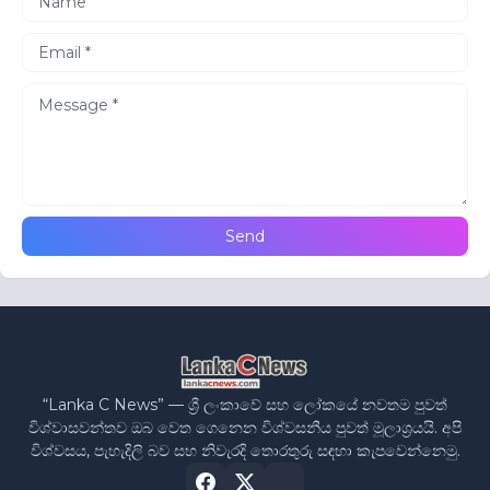
“Lanka C News” — ශ්‍රී ලංකාවේ සහ ලෝකයේ නවතම පුවත්
විශ්වාසවන්තව ඔබ වෙත ගෙනෙන විශ්වසනීය පුවත් මූලාශ්‍රයයි. අපි
විශ්වසය, පැහැදිලි බව සහ නිවැරදි තොරතුරු සඳහා කැපවෙන්නෙමු.