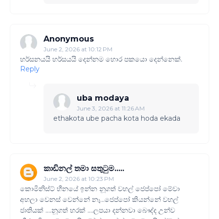
Anonymous
June 2, 2026 at 10:12 PM
හර්සනයයි හර්සයයි දෙන්නම හොර පකයො දෙන්නෙක්.
Reply
uba modaya
June 3, 2026 at 11:26 AM
ethakota ube pacha kota hoda ekada
කාඩිනල් තමා සතුටුම.....
June 2, 2026 at 10:23 PM
කොමිනිස්ට් හීනයේ ඉන්න නූගත් වහල් ජෙප්පෝ මේවා
අහලා වෙනස් වෙන්නේ නෑ...ජෙප්පෝ කියන්නේ වහල්
ජාතියක් ....නූගත් හරක් ....ලපයා දන්නවා බෞද්ද උන්ව