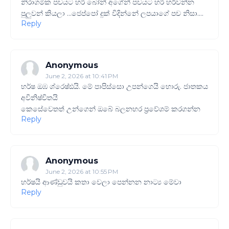
නිරාගමික පචයට හරි බෝන් අගේන් පචයට හරි හර්වන්න
පුලුවන් කියලා ...ජෙප්පෝ දුක් විදින්නේ ලපයාගේ පච නිසා....
Reply
Anonymous
June 2, 2026 at 10:41 PM
හර්ෂ ඔඹ ⁣ශ්රෙෂ්ඪයි. මේ පාපිස්සො උපන්ගෙයි හොරු. ජාතකය
අවිනිෂ්චිතයි
කෙසේවෙතත් උන්ගෙන් ඔබේ බලනහර ප්‍රවේශම් කරගන්න
Reply
Anonymous
June 2, 2026 at 10:55 PM
හර්ෂයි ආණ්ඩුවයි කතා වෙලා පෙන්නන නාට්‍ය මේවා
Reply